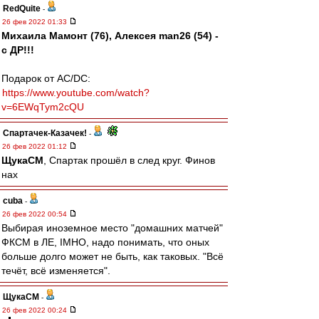
RedQuite
-
26 фев 2022 01:33
Михаила Мамонт (76), Алексея man26 (54) -
с ДР!!!
Подарок от AC/DC:
https://www.youtube.com/watch?
v=6EWqTym2cQU
Спартачек-Казачек!
-
26 фев 2022 01:12
ЩукаСМ
, Спартак прошёл в след круг. Финов
нах
cuba
-
26 фев 2022 00:54
Выбирая иноземное место "домашних матчей"
ФКСМ в ЛЕ, IMHO, надо понимать, что оных
больше долго может не быть, как таковых. "Всё
течёт, всё изменяется".
ЩукаСМ
-
26 фев 2022 00:24