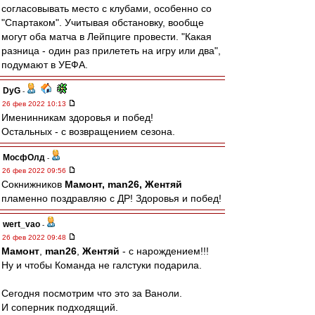
согласовывать место с клубами, особенно со
"Спартаком". Учитывая обстановку, вообще
могут оба матча в Лейпциге провести. "Какая
разница - один раз прилететь на игру или два",
подумают в УЕФА.
DyG
-
26 фев 2022 10:13
Именинникам здоровья и побед!
Остальных - с возвращением сезона.
МосфОлд
-
26 фев 2022 09:56
Сокнижников
Мамонт, man26, Жентяй
пламенно поздравляю с ДР! Здоровья и побед!
wert_vao
-
26 фев 2022 09:48
Мамонт
,
man26
,
Жентяй
- с нарождением!!!
Ну и чтобы Команда не галстуки подарила.
Сегодня посмотрим что это за Ваноли.
И соперник подходящий.