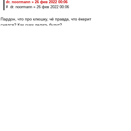
dr. noormann » 26 фев 2022 00:06
# dr. noormann » 26 фев 2022 00:06
Пардон, что про клюшку, чё правда, что ёкерит
снялся? Как очки делить будут?
teorver
-
26 фев 2022 00:22
Не вижу, публиковали ли ссылку.
В случае чего извините.
Очередной пост Артема Реброва.
На этот раз о работе с Лукой Каттани.
https://www.sports.ru/tribuna/blogs/art ...
19287.html
dr. noormann
-
26 фев 2022 00:06
авоська » 25 фев 2022 23:49
И что характерно, наши ещё вышли на бис и
сгоняли товарняк с конями, блестяще победив!
Миронов не жалеет наших хоккеистов, гоняет