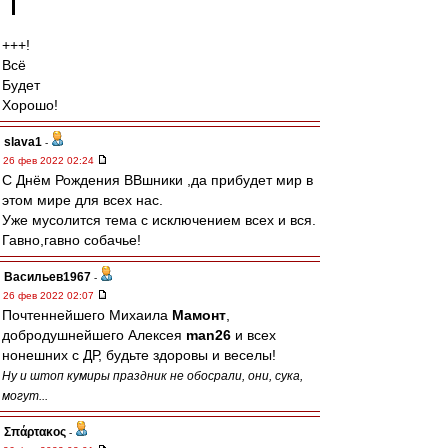
+++!
Всё
Будет
Хорошо!
slava1
-
26 фев 2022 02:24
C Днём Рождения ВВшники ,да прибудет мир в
этом мире для всех нас.
Уже мусолится тема с исключением всех и вся.
Гавно,гавно собачье!
Васильев1967
-
26 фев 2022 02:07
Почтеннейшего Михаила
Мамонт
,
добродушнейшего Алексея
man26
и всех
нонешних с ДР, будьте здоровы и веселы!
Ну и штоп кумиры праздник не обосрали, они, сука,
могут...
Σπάρτακος
-