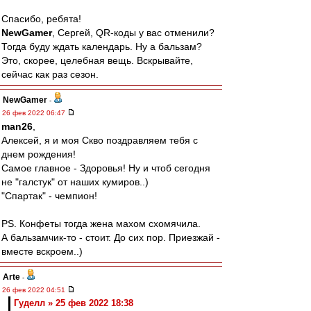
Спасибо, ребята!
NewGamer
, Сергей, QR-коды у вас отменили?
Тогда буду ждать календарь. Ну а бальзам?
Это, скорее, целебная вещь. Вскрывайте,
сейчас как раз сезон.
NewGamer
-
26 фев 2022 06:47
man26
,
Алексей, я и моя Скво поздравляем тебя с
днем рождения!
Самое главное - Здоровья! Ну и чтоб сегодня
не "галстук" от наших кумиров..)
"Спартак" - чемпион!
PS. Конфеты тогда жена махом схомячила.
А бальзамчик-то - стоит. До сих пор. Приезжай -
вместе вскроем..)
Arte
-
26 фев 2022 04:51
Гуделл » 25 фев 2022 18:38