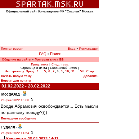
Официальный сайт болельщиков ФК "Спартак" Москва
Полная версия
Вход
•
Регистрация
FAQ
•
Поиск
Общение на сайте
Гостевая книга ВВ
»
Пред. тема
|
След. тема
Страница
8
из
54
[ Сообщений: 2655 ]
На страницу
Пред.
1
...
5
,
6
,
7
,
8
,
9
,
10
,
11
...
54
След.
Начать новую тему
Добавить
Версия для печати
01.02.2022 - 28.02.2022
МосфОлд
-
26 фев 2022 15:00
Вроде Абрамович освобождается... Есть мысли
по данному поводу?)))
Последнее сообщение
Гуделл
-
26 фев 2022 14:54
Карелин » 26.02.2022 14:11