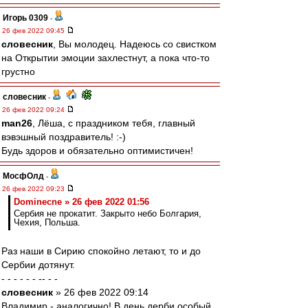
Игорь 0309
-
26 фев 2022 09:45
словесник
, Вы молодец. Надеюсь со свистком
на Открытии эмоции захлестнут, а пока что-то
грустно
словесник
-
26 фев 2022 09:24
man26
, Лёша, с праздником тебя, главный
вэвэшный поздравитель! :-)
Будь здоров и обязательно оптимистичен!
МосфОлд
-
26 фев 2022 09:23
Dominecne » 26 фев 2022 01:56
Сербия не прокатит. Закрыто небо Болгария,
Чехия, Польша.
Раз наши в Сирию спокойно летают, то и до
Сербии дотянут.
- - - - - - -- - -
словесник
» 26 фев 2022 09:14
Владимир - аналогично! В день дерби особый