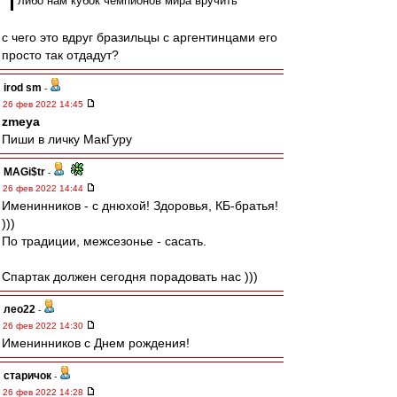
либо нам кубок чемпионов мира вручить
с чего это вдруг бразильцы с аргентинцами его
просто так отдадут?
irod sm
-
26 фев 2022 14:45
zmeya
Пиши в личку МакГуру
MAGi$tr
-
26 фев 2022 14:44
Именинников - с днюхой! Здоровья, КБ-братья!
)))
По традиции, межсезонье - сасать.
Спартак должен сегодня порадовать нас )))
лео22
-
26 фев 2022 14:30
Именинников с Днем рождения!
старичок
-
26 фев 2022 14:28