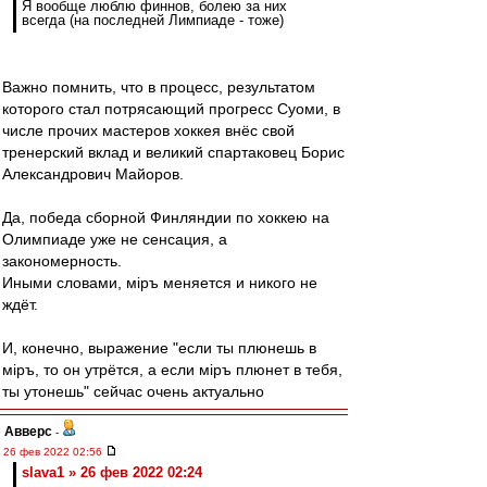
Я вообще люблю финнов, болею за них
всегда (на последней Лимпиаде - тоже)
Важно помнить, что в процесс, результатом
которого стал потрясающий прогресс Суоми, в
числе прочих мастеров хоккея внёс свой
тренерский вклад и великий спартаковец Борис
Александрович Майоров.
Да, победа сборной Финляндии по хоккею на
Олимпиаде уже не сенсация, а
закономерность.
Иными словами, мiръ меняется и никого не
ждёт.
И, конечно, выражение "если ты плюнешь в
мiръ, то он утрётся, а если мiръ плюнет в тебя,
ты утонешь" сейчас очень актуально
Авверс
-
26 фев 2022 02:56
slava1 » 26 фев 2022 02:24