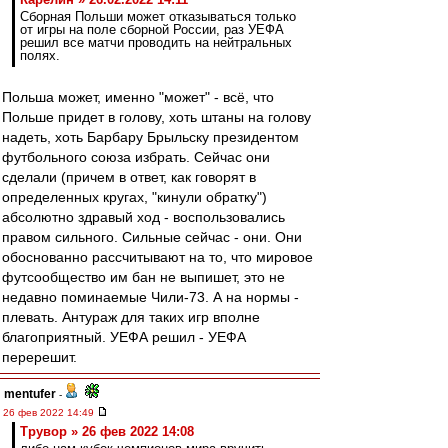
Сборная Польши может отказываться только
от игры на поле сборной России, раз УЕФА
решил все матчи проводить на нейтральных
полях.
Польша может, именно "может" - всё, что
Польше придет в голову, хоть штаны на голову
надеть, хоть Барбару Брыльску президентом
футбольного союза избрать. Сейчас они
сделали (причем в ответ, как говорят в
определенных кругах, "кинули обратку")
абсолютно здравый ход - воспользовались
правом сильного. Сильные сейчас - они. Они
обоснованно рассчитывают на то, что мировое
футсообщество им бан не выпишет, это не
недавно поминаемые Чили-73. А на нормы -
плевать. Антураж для таких игр вполне
благоприятный. УЕФА решил - УЕФА
перерешит.
mentufer
-
26 фев 2022 14:49
Трувор » 26 фев 2022 14:08