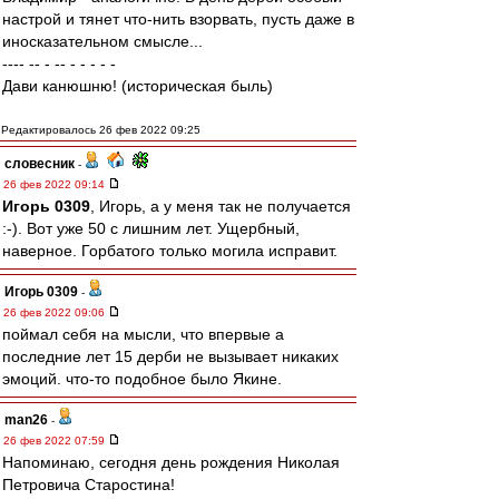
настрой и тянет что-нить взорвать, пусть даже в
иносказательном смысле...
---- -- - -- - - - - -
Дави канюшню! (историческая быль)
Редактировалось 26 фев 2022 09:25
словесник
-
26 фев 2022 09:14
Игорь 0309
, Игорь, а у меня так не получается
:-). Вот уже 50 с лишним лет. Ущербный,
наверное. Горбатого только могила исправит.
Игорь 0309
-
26 фев 2022 09:06
поймал себя на мысли, что впервые а
последние лет 15 дерби не вызывает никаких
эмоций. что-то подобное было Якине.
man26
-
26 фев 2022 07:59
Напоминаю, сегодня день рождения Николая
Петровича Старостина!