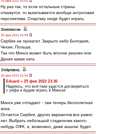
26 фев 2022 02:01
Ну раз так, то если остальные страны
откажутся, то выкатывается вообще ахтунговая
перспектива: Спартаку негде будет играть.
Dominecne
-
26 фев 2022 01:56
Сербия не прокатит. Закрыто небо Болгария,
Чехия, Польша.
Так что Минск может быть вполне реален или
Дания какая нить
Σπάρτακος
-
26 фев 2022 01:54
Eduard » 25 фев 2022 23:36
Надеюсь, что всё-таки удастся договориться
с уефа и будем играть в Минске
Минск уже отпадает - там теперь бесполетная
зона.
Остается Сербия, других вариантов все равно
нет. Выбрать небольшой стадиончик какого-
нибудь ОФК, и, возможно, даже аншлаг будет.