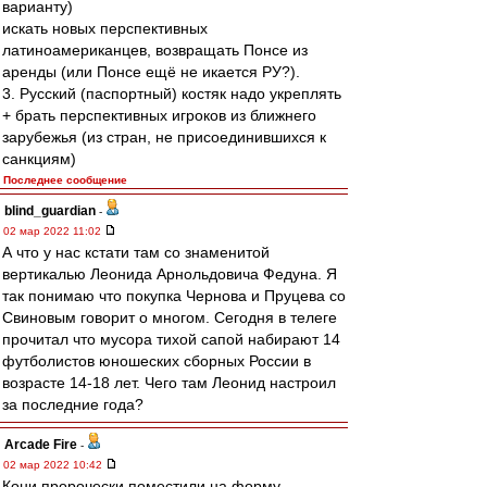
варианту)
искать новых перспективных
латиноамериканцев, возвращать Понсе из
аренды (или Понсе ещё не икается РУ?).
3. Русский (паспортный) костяк надо укреплять
+ брать перспективных игроков из ближнего
зарубежья (из стран, не присоединившихся к
санкциям)
Последнее сообщение
blind_guardian
-
02 мар 2022 11:02
А что у нас кстати там со знаменитой
вертикалью Леонида Арнольдовича Федуна. Я
так понимаю что покупка Чернова и Пруцева со
Свиновым говорит о многом. Сегодня в телеге
прочитал что мусора тихой сапой набирают 14
футболистов юношеских сборных России в
возрасте 14-18 лет. Чего там Леонид настроил
за последние года?
Arcade Fire
-
02 мар 2022 10:42
Кони пророчески поместили на форму