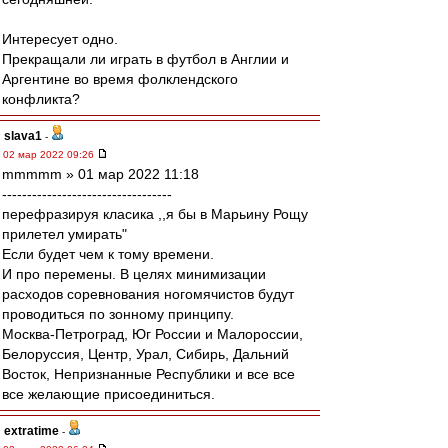
Интересует одно.
Прекращали ли играть в футбол в Англии и
Аргентине во время фолклендского
конфликта?
slava1
-
02 мар 2022 09:26
mmmmm » 01 мар 2022 11:18
----------------------------------
перефразируя класика ,,я бы в Марьину Рощу
прилетел умирать"
Если будет чем к тому времени.
И про перемены. В целях минимизации
расходов соревнования ногомячистов будут
проводиться по зонному принципу.
Москва-Петроград, Юг России и Малороссии,
Белоруссия, Центр, Урал, Сибирь, Дальний
Восток, Непризнанные Республики и все все
все желающие присоединиться.
extratime
-