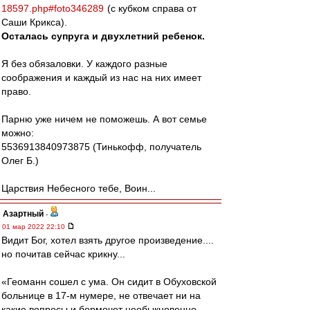
18597.php#foto346289
(с кубком справа от
Саши Крикса).
Осталась супруга и двухлетний ребенок.
Я без обязаловки. У каждого разные
соображения и каждый из нас на них имеет
право.
Парню уже ничем не поможешь. А вот семье
можно:
5536913840973875 (Тинькофф, получатель
Олег Б.)
Царствия Небесного тебе, Воин...
Азартный
-
01 мар 2022 22:10
Видит Бог, хотел взять другое произведение....
но почитав сейчас крикну...
«Геоманн сошел с ума. Он сидит в Обуховской
больнице в 17-м нумере, не отвечает ни на
какие вопросы и бормочет необыкновенно