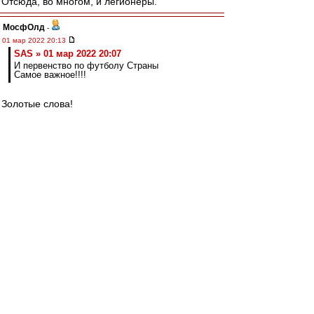
Отсюда, во многом, и легионеры.
МосфОлд
-
01 мар 2022 20:13
SAS » 01 мар 2022 20:07
И первенство по футболу Страны
Самое важное!!!!
Золотые слова!
SAS
-
01 мар 2022 20:07
Есть такая дата:
- 28.09.1966
Это первый матч Московского
Спартака в турнире Европы....
Так я вам скажу авторитетно,
Начало 60-х прошлого века
Было просто интересно в первенствах
Страны и по футболу, и по хоккею!!!
И не было никаких легионеров, а
а жажда побед и борьбы была
Просто офигенная!!!
Это совсем детские воспоминания, а