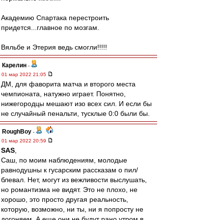
Академию Спартака перестроить
придется...главное по мозгам.
Вяльбе и Этерия ведь смогли!!!!!
Карелин
-
01 мар 2022 21:05
ДМ, для фаворита матча и второго места
чемпионата, натужно играет. Понятно,
нижегородцы мешают изо всех сил. И если бы
не случайный пенальти, тусклые 0:0 были бы.
RoughBoy
-
01 мар 2022 20:59
SAS
,
Саш, по моим наблюдениям, молодые
равнодушны к гусарским рассказам о пил/
блевал. Нет, могут из вежливости выслушать,
но романтизма не видят. Это не плохо, не
хорошо, это просто другая реальность,
которую, возможно, ни ты, ни я попросту не
догоняем. А еще они не будут рано утром в