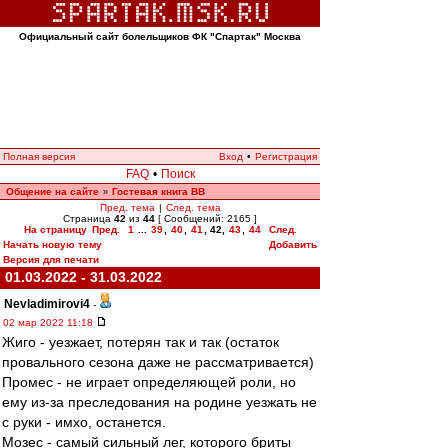
Официальный сайт болельщиков ФК "Спартак" Москва
Полная версия
Вход
•
Регистрация
FAQ
•
Поиск
Общение на сайте
Гостевая книга ВВ
»
Пред. тема
|
След. тема
Страница
42
из
44
[ Сообщений: 2165 ]
На страницу
Пред.
1
...
39
,
40
,
41
,
42
,
43
,
44
След.
Начать новую тему
Добавить
Версия для печати
01.03.2022 - 31.03.2022
Nevladimirovi4
-
02 мар 2022 11:18
Жиго - уезжает, потерян так и так (остаток
провального сезона даже не рассматривается)
Промес - не играет определяющей роли, но
ему из-за преследования на родине уезжать не
с руки - имхо, останется.
Мозес - самый сильный лег, которого бриты