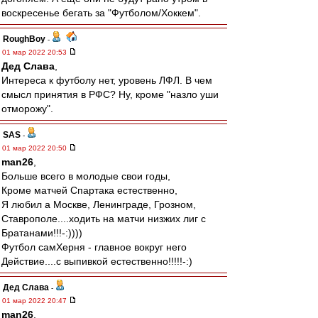
воскресенье бегать за "Футболом/Хоккем".
RoughBoy
-
01 мар 2022 20:53
Дед Слава
,
Интереса к футболу нет, уровень ЛФЛ. В чем
смысл принятия в РФС? Ну, кроме "назло уши
отморожу".
SAS
-
01 мар 2022 20:50
man26
,
Больше всего в молодые свои годы,
Кроме матчей Спартака естественно,
Я любил а Москве, Ленинграде, Грозном,
Ставрополе....ходить на матчи низжих лиг с
Братанами!!!-:))))
Футбол самХерня - главное вокруг него
Действие....с выпивкой естественно!!!!!-:)
Дед Слава
-
01 мар 2022 20:47
man26
,