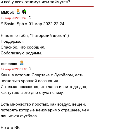
и всё у всех отнимут, чем займутся?
MMColt
-
02 мар 2022 01:43
# Savio_Spb » 01 мар 2022 22:24
Я помню тебя, "Питерский щегол".)
Поддержал.
Спасибо, что сообщил.
Соболезную родным.
mmmmm
-
02 мар 2022 01:03
Как и в истории Спартака с Лукойлом, есть
несколько уровней осознания.
И только покажется, что чаша испита до дна,
как тут же в это дно стучат снизу.
Есть множество простых, как воздух, вещей,
потерять которые неизмеримо страшнее, чем
лишиться футбола.
Но это ВВ.