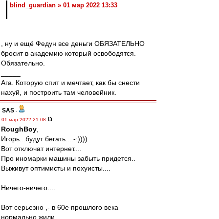
blind_guardian » 01 мар 2022 13:33
, ну и ещё Федун все деньги ОБЯЗАТЕЛЬНО
бросит в академию который освободятся.
Обязательно.
_____
Ага. Которую спит и мечтает, как бы снести
нахуй, и построить там человейник.
SAS
-
01 мар 2022 21:08
RoughBoy
,
Игорь...будут бегать....-:))))
Вот отключат интернет....
Про иномарки машины забыть придется..
Выживут оптимисты и похуисты....
Ничего-ничего....
Вот серьезно ,- в 60е прошлого века
нормально жили...