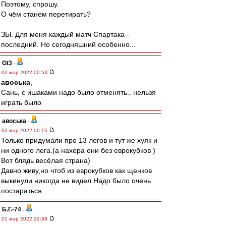
Поэтому, спрошу.
О чём станем перетирать?
ЗЫ. Для меня каждый матч Спартака -
последний. Но сегодняшний особенно...
Gt3
-
02 мар 2022 00:53
авоська
,
Сань, с ишаками надо было отменять.. нельзя
играть было
авоська
-
02 мар 2022 00:15
Только придумали про 13 легов и тут же хуяк и
ни одного лега.(а нахера они без еврокубков )
Вот блядь весёлая страна)
Давно живу,но чтоб из еврокубков как щенков
выкинули никогда не видел.Надо было очень
постараться.
Б.Г.-74
-
01 мар 2022 22:39