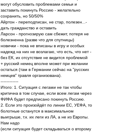
могут обусловить проблемами семьи и
заставить покинуть Россию - желательно
сохранить, но 50/50%
Айртон - переподписан, не стар, полезен...-
дать гражданство и оставить
Ларсон - прогнозирую сам сбежит, потеря не
болезненна (разве что для спутницы)
новички - пока не вписаны в игру и особых
надежд на них не возлагаю, что есть, что нет -
без ЕК, их отсутствие не видится проблемой
+ русский немец вполне может при желании
остаться (там в Германии сейчас на "русских
немцев" травля организована).
------------
Итого: 1. Ситуация с легами не так чтобы
критична в том случае, если всем легам через
ФИФА будет предписано покинуть Россию.
2. Если это произойдёт по линии ЕС, УЕФА, то
болотные останутся в максимальном
выигрыше, т.к. их леги из ЛА, а не из Европы.
Нам надо
(если ситуация будет складываться о второму