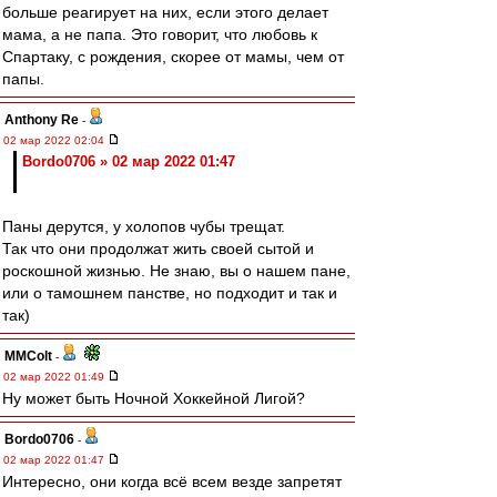
больше реагирует на них, если этого делает
мама, а не папа. Это говорит, что любовь к
Спартаку, с рождения, скорее от мамы, чем от
папы.
Anthony Re
-
02 мар 2022 02:04
Bordo0706 » 02 мар 2022 01:47
Паны дерутся, у холопов чубы трещат.
Так что они продолжат жить своей сытой и
роскошной жизнью. Не знаю, вы о нашем пане,
или о тамошнем панстве, но подходит и так и
так)
MMColt
-
02 мар 2022 01:49
Ну может быть Ночной Хоккейной Лигой?
Bordo0706
-
02 мар 2022 01:47
Интересно, они когда всё всем везде запретят