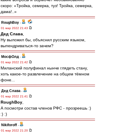
скоро: «Тройка, семерка, туз! Тройка, семерка,
дама!..»
RoughBoy
-
01 мар 2022 21:43
Дед Слава
,
Ну выложил бы, объяснил русским языком,
выпендриваться-то зачем?
МосфОлд
-
01 мар 2022 21:42
Миланский полуфинал нынче глядеть стану,
хоть какое-то развлечение на общем тёмном
фоне...
Дед Слава
-
01 мар 2022 21:41
RoughBoy
,
А посмотри состав членов РФС - прозреешь :)
:) :)
Nikiforoff
-
01 мар 2022 21:20