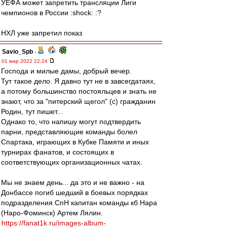
УЕФА может запретить трансляции Лиги
чемпионов в России :shock: :?
НХЛ уже запретил показ
Savio_Spb
-
01 мар 2022 22:24
Господа и милые дамы, добрый вечер.
Тут такое дело. Я давно тут не в завсегдатаях,
а потому большинство постояльцев и знать не
знают, что за "питерский щегол" (с) гражданин
Родин, тут пишет...
Однако то, что напишу могут подтвердить
парни, представляющие команды болел
Спартака, играющих в Кубке Памяти и иных
турнирах фанатов, и состоящих в
соответствующих организационных чатах.
Мы не знаем день... да это и не важно - на
Донбассе погиб шедший в боевых порядках
подразделения СпН капитан команды кб Нара
(Наро-Фоминск) Артем Лялин.
https://fanat1k.ru/images-album-