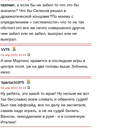
razman
, а если бы не забил то что это бы
значило? Что бы Селихов решал в
драиматической концовке?По моему с
определением « системности» что то не так
обстоит.это все же нечто совершенно другое
чем забил или не забил, выиграл или не
выиграл.
VVT5
-
02 апр 2022 23:15
А мне Мартинс нравится в последние игры в
центре поля, уж на две головы выше Зобнина,
имхо.
Spartach1975
-
02 апр 2022 23:14
Ну ребята, это какой то мрак! Ну нельзя же вот
так бесславно всем сливать и обвинять судей!
Был там оффсайд, все по делу не засчитали,
самим надо играть, а не на судей бычить.
Ваноли, чемоданчики в руки - и в солнечную
Италию!