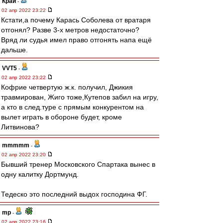
Край
-
02 апр 2022 23:22
Кстати,а почему Карась Соболева от вратаря
отгонял? Разве 3-х метров недостаточно?
Вряд ли судья имел право отгонять напа ещё
дальше.
VVT5
-
02 апр 2022 23:22
Кофрие четвертую ж.к. получил, Джикия
травмирован, Жиго тоже,Кутепов забил на игру,
а кто в след.туре с прямым конкурентом на
вылет играть в обороне будет, кроме
Литвинова?
mmmmm
-
02 апр 2022 23:20
Бывший тренер Московского Спартака вынес в
одну калитку Дортмунд.
Тедеско это последний выдох господина ФГ.
mp
-
02 апр 2022 23:16