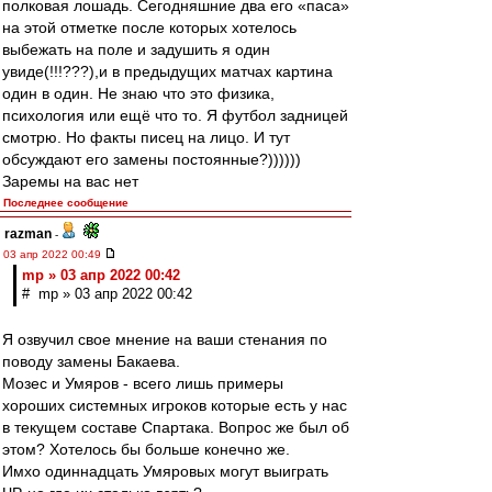
полковая лошадь. Сегодняшние два его «паса»
на этой отметке после которых хотелось
выбежать на поле и задушить я один
увиде(!!!???),и в предыдущих матчах картина
один в один. Не знаю что это физика,
психология или ещё что то. Я футбол задницей
смотрю. Но факты писец на лицо. И тут
обсуждают его замены постоянные?))))))
Заремы на вас нет
Последнее сообщение
razman
-
03 апр 2022 00:49
mp » 03 апр 2022 00:42
# mp » 03 апр 2022 00:42
Я озвучил свое мнение на ваши стенания по
поводу замены Бакаева.
Мозес и Умяров - всего лишь примеры
хороших системных игроков которые есть у нас
в текущем составе Спартака. Вопрос же был об
этом? Хотелось бы больше конечно же.
Имхо одиннадцать Умяровых могут выиграть