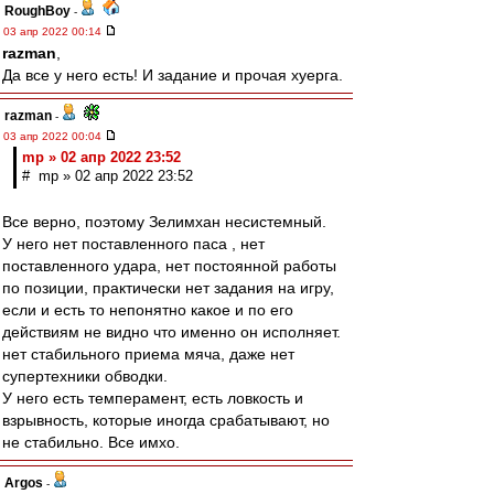
RoughBoy
-
03 апр 2022 00:14
razman
,
Да все у него есть! И задание и прочая хуерга.
razman
-
03 апр 2022 00:04
mp » 02 апр 2022 23:52
# mp » 02 апр 2022 23:52
Все верно, поэтому Зелимхан несистемный.
У него нет поставленного паса , нет
поставленного удара, нет постоянной работы
по позиции, практически нет задания на игру,
если и есть то непонятно какое и по его
действиям не видно что именно он исполняет.
нет стабильного приема мяча, даже нет
супертехники обводки.
У него есть темперамент, есть ловкость и
взрывность, которые иногда срабатывают, но
не стабильно. Все имхо.
Argos
-