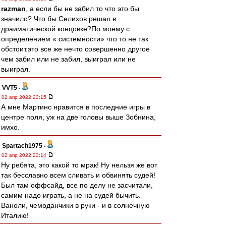
razman
, а если бы не забил то что это бы
значило? Что бы Селихов решал в
драиматической концовке?По моему с
определением « системности» что то не так
обстоит.это все же нечто совершенно другое
чем забил или не забил, выиграл или не
выиграл.
VVT5
-
02 апр 2022 23:15
А мне Мартинс нравится в последние игры в
центре поля, уж на две головы выше Зобнина,
имхо.
Spartach1975
-
02 апр 2022 23:14
Ну ребята, это какой то мрак! Ну нельзя же вот
так бесславно всем сливать и обвинять судей!
Был там оффсайд, все по делу не засчитали,
самим надо играть, а не на судей бычить.
Ваноли, чемоданчики в руки - и в солнечную
Италию!