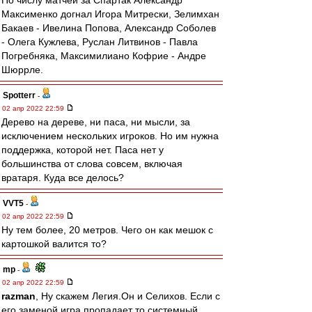
По числу матчей за Спартак Александр
Максименко догнал Игора Митрески, Зелимхан
Бакаев - Ивелина Попова, Александр Соболев
- Олега Кужлева, Руслан Литвинов - Павла
Погребняка, Максимилиано Кофрие - Андре
Шюррле.
Spotterr
-
02 апр 2022 22:59
Дерево на дереве, ни паса, ни мысли, за
исключением нескольких игроков. Но им нужна
поддержка, которой нет. Паса нет у
большинства от слова совсем, включая
вратаря. Куда все делось?
VVT5
-
02 апр 2022 22:59
Ну тем более, 20 метров. Чего он как мешок с
картошкой валится то?
mp
-
02 апр 2022 22:59
razman
, Ну скажем Легия.Он и Селихов. Если с
его заменой игра пропадает то системный