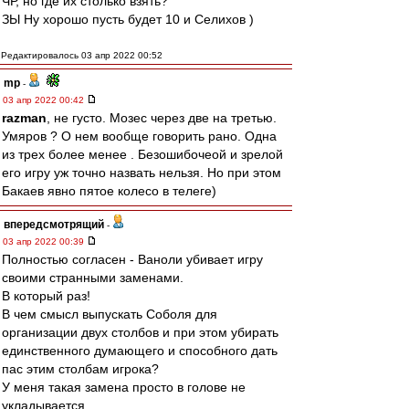
ЧР, но где их столько взять?
ЗЫ Ну хорошо пусть будет 10 и Селихов )
Редактировалось 03 апр 2022 00:52
mp
-
03 апр 2022 00:42
razman
, не густо. Мозес через две на третью.
Умяров ? О нем вообще говорить рано. Одна
из трех более менее . Безошибочеой и зрелой
его игру уж точно назвать нельзя. Но при этом
Бакаев явно пятое колесо в телеге)
впередсмотрящий
-
03 апр 2022 00:39
Полностью согласен - Ваноли убивает игру
своими странными заменами.
В который раз!
В чем смысл выпускать Соболя для
организации двух столбов и при этом убирать
единственного думающего и способного дать
пас этим столбам игрока?
У меня такая замена просто в голове не
укладывается.