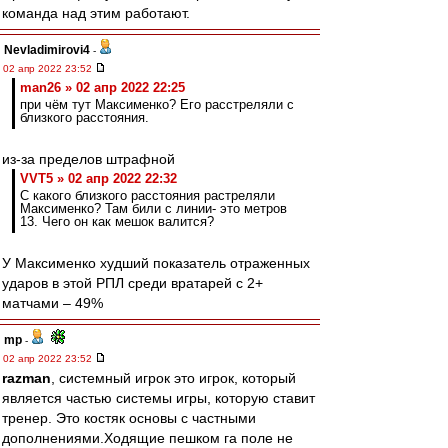
команда над этим работают.
Nevladimirovi4
-
02 апр 2022 23:52
man26 » 02 апр 2022 22:25
при чём тут Максименко? Его расстреляли с
близкого расстояния.
из-за пределов штрафной
VVT5 » 02 апр 2022 22:32
С какого близкого расстояния растреляли
Максименко? Там били с линии- это метров
13. Чего он как мешок валится?
У Максименко худший показатель отраженных
ударов в этой РПЛ среди вратарей с 2+
матчами – 49%
mp
-
02 апр 2022 23:52
razman
, системный игрок это игрок, который
является частью системы игры, которую ставит
тренер. Это костяк основы с частными
дополнениями.Ходящие пешком га поле не