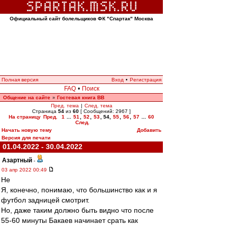
Официальный сайт болельщиков ФК "Спартак" Москва
Полная версия
Вход
•
Регистрация
FAQ
•
Поиск
Общение на сайте
Гостевая книга ВВ
»
Пред. тема
|
След. тема
Страница
54
из
60
[ Сообщений: 2967 ]
На страницу
Пред.
1
...
51
,
52
,
53
,
54
,
55
,
56
,
57
...
60
След.
Начать новую тему
Добавить
Версия для печати
01.04.2022 - 30.04.2022
Азартный
-
03 апр 2022 00:49
Не
Я, конечно, понимаю, что большинство как и я
футбол задницей смотрит.
Но, даже таким должно быть видно что после
55-60 минуты Бакаев начинает срать как