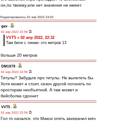
он,по твоему,или нет значения не имеет.
Редактировалось 02 апр 2022 23:02
gav
-
02 апр 2022 22:58
VVT5 » 02 апр 2022, 22:32
Там били с линии- это метров 13
больше 20 метров
DM1979
-
02 апр 2022 22:56
Титулы? Забудьте про титулы. Не вылететь бы.
Хотя может и стоит, сезон другой погонять по
просторам необъятной. А там может и
бейсболка сдохнет
VVT5
-
02 апр 2022 22:54
Гол то начался, что Макси опять захерачил мяч
в аут, хотя хотел Мойзесу. Он вообще не умеет
ногами играть что ли?