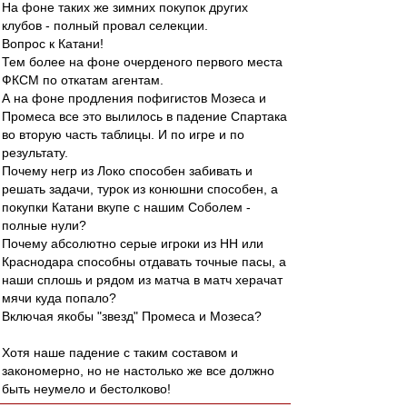
На фоне таких же зимних покупок других
клубов - полный провал селекции.
Вопрос к Катани!
Тем более на фоне очерденого первого места
ФКСМ по откатам агентам.
А на фоне продления пофигистов Мозеса и
Промеса все это вылилось в падение Спартака
во вторую часть таблицы. И по игре и по
результату.
Почему негр из Локо способен забивать и
решать задачи, турок из конюшни способен, а
покупки Катани вкупе с нашим Соболем -
полные нули?
Почему абсолютно серые игроки из НН или
Краснодара способны отдавать точные пасы, а
наши сплошь и рядом из матча в матч херачат
мячи куда попало?
Включая якобы "звезд" Промеса и Мозеса?
Хотя наше падение с таким составом и
закономерно, но не настолько же все должно
быть неумело и бестолково!