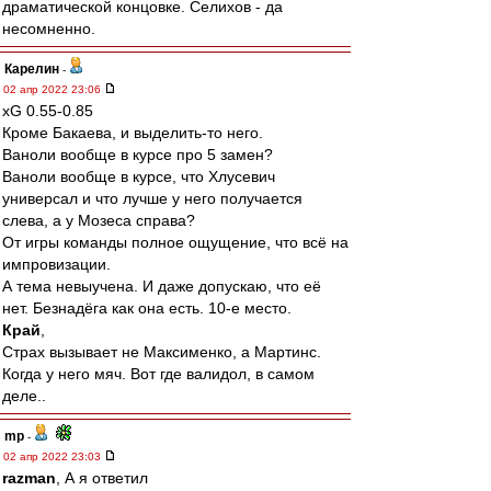
драматической концовке. Селихов - да
несомненно.
Карелин
-
02 апр 2022 23:06
xG 0.55-0.85
Кроме Бакаева, и выделить-то него.
Ваноли вообще в курсе про 5 замен?
Ваноли вообще в курсе, что Хлусевич
универсал и что лучше у него получается
слева, а у Мозеса справа?
От игры команды полное ощущение, что всё на
импровизации.
А тема невыучена. И даже допускаю, что её
нет. Безнадёга как она есть. 10-е место.
Край
,
Страх вызывает не Максименко, а Мартинс.
Когда у него мяч. Вот где валидол, в самом
деле..
mp
-
02 апр 2022 23:03
razman
, А я ответил