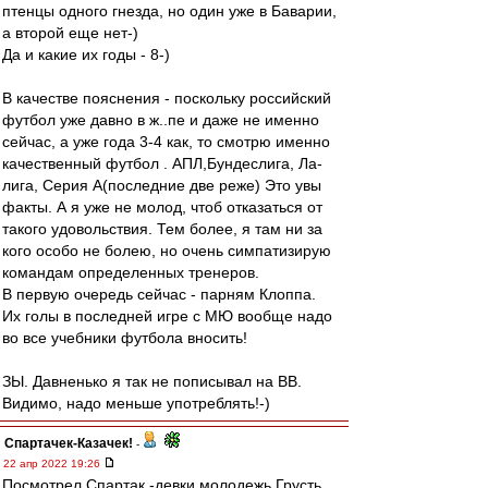
птенцы одного гнезда, но один уже в Баварии,
а второй еще нет-)
Да и какие их годы - 8-)
В качестве пояснения - поскольку российский
футбол уже давно в ж..пе и даже не именно
сейчас, а уже года 3-4 как, то смотрю именно
качественный футбол . АПЛ,Бундеслига, Ла-
лига, Серия А(последние две реже) Это увы
факты. А я уже не молод, чтоб отказаться от
такого удовольствия. Тем более, я там ни за
кого особо не болею, но очень симпатизирую
командам определенных тренеров.
В первую очередь сейчас - парням Клоппа.
Их голы в последней игре с МЮ вообще надо
во все учебники футбола вносить!
ЗЫ. Давненько я так не пописывал на ВВ.
Видимо, надо меньше употреблять!-)
Спартачек-Казачек!
-
22 апр 2022 19:26
Посмотрел Спартак -девки.молодежь.Грусть