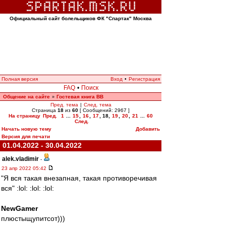
Официальный сайт болельщиков ФК "Спартак" Москва
Полная версия
Вход
•
Регистрация
FAQ
•
Поиск
Общение на сайте
Гостевая книга ВВ
»
Пред. тема
|
След. тема
Страница
18
из
60
[ Сообщений: 2967 ]
На страницу
Пред.
1
...
15
,
16
,
17
,
18
,
19
,
20
,
21
...
60
След.
Начать новую тему
Добавить
Версия для печати
01.04.2022 - 30.04.2022
alek.vladimir
-
23 апр 2022 05:42
"Я вся такая внезапная, такая противоречивая
вся" :lol: :lol: :lol:
NewGamer
плюстыщупитсот)))