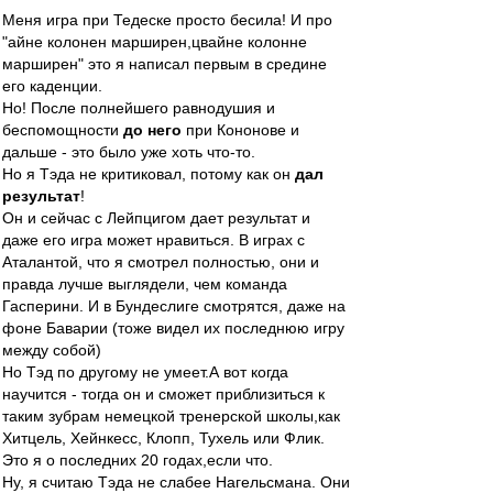
Меня игра при Тедеске просто бесила! И про
"айне колонен марширен,цвайне колонне
марширен" это я написал первым в средине
его каденции.
Но! После полнейшего равнодушия и
беспомощности
до него
при Кононове и
дальше - это было уже хоть что-то.
Но я Тэда не критиковал, потому как он
дал
результат
!
Он и сейчас с Лейпцигом дает результат и
даже его игра может нравиться. В играх с
Аталантой, что я смотрел полностью, они и
правда лучше выглядели, чем команда
Гасперини. И в Бундеслиге смотрятся, даже на
фоне Баварии (тоже видел их последнюю игру
между собой)
Но Тэд по другому не умеет.А вот когда
научится - тогда он и сможет приблизиться к
таким зубрам немецкой тренерской школы,как
Хитцель, Хейнкесс, Клопп, Тухель или Флик.
Это я о последних 20 годах,если что.
Ну, я считаю Тэда не слабее Нагельсмана. Они