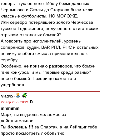
теперь - тухлое дело. Ибо у безмедальных
Чернышова и Скалы до Старкова были те же
классные футболисты, НО МОЛОЖЕ.
Или серебро потерявшего золото Черчесова
тусклее Тедескиного, полученного с гигантским
отрывом от золотых бомжей?
А говорить про исполнителей, уровень
соперников, судей, ВАР, РПЛ, РФС и остальных
не вижу особого смысла применительно к
серебру.
Особенно, не признаю разговоров, что бомжи
"вне конкурса" и мы "первые среди равных"
после бомжей. Позорище какое-то и
ущербность.
vlad45
-
22 апр 2022 20:21
mmmmm
,
Марк, ты выдаешь желаемое за
действительное.
Ты
болеешь !!!
за Спартак, а на Лейпциг тебе
просто посмотреть любопытно.