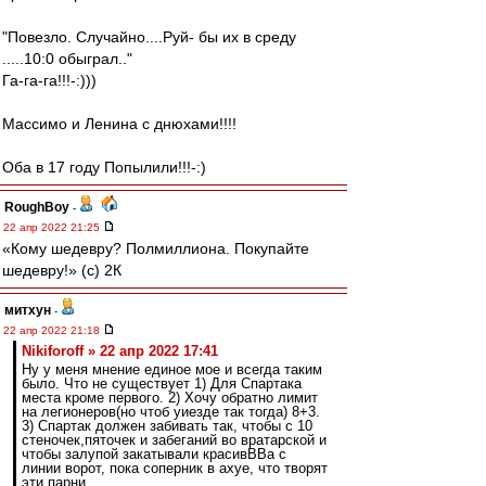
"Повезло. Случайно....Руй- бы их в среду
.....10:0 обыграл.."
Га-га-га!!!-:)))
Массимо и Ленина с днюхами!!!!
Оба в 17 году Попылили!!!-:)
RoughBoy
-
22 апр 2022 21:25
«Кому шедевру? Полмиллиона. Покупайте
шедевру!» (c) 2К
митхун
-
22 апр 2022 21:18
Nikiforoff » 22 апр 2022 17:41
Ну у меня мнение единое мое и всегда таким
было. Что не существует 1) Для Спартака
места кроме первого. 2) Хочу обратно лимит
на легионеров(но чтоб уиезде так тогда) 8+3.
3) Спартак должен забивать так, чтобы с 10
стеночек,пяточек и забеганий во вратарской и
чтобы залупой закатывали красивВВа с
линии ворот, пока соперник в ахуе, что творят
эти парни.