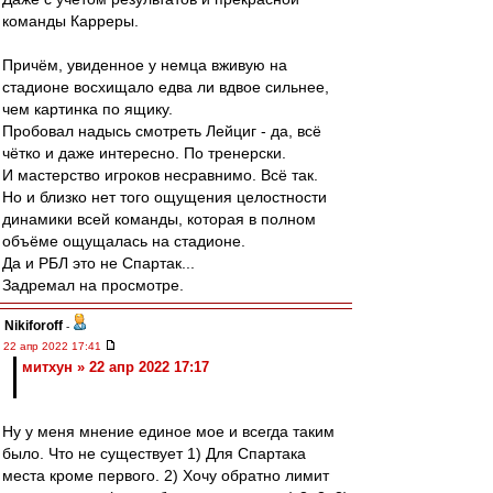
команды Карреры.
Причём, увиденное у немца вживую на
стадионе восхищало едва ли вдвое сильнее,
чем картинка по ящику.
Пробовал надысь смотреть Лейциг - да, всё
чётко и даже интересно. По тренерски.
И мастерство игроков несравнимо. Всё так.
Но и близко нет того ощущения целостности
динамики всей команды, которая в полном
объёме ощущалась на стадионе.
Да и РБЛ это не Спартак...
Задремал на просмотре.
Nikiforoff
-
22 апр 2022 17:41
митхун » 22 апр 2022 17:17
Ну у меня мнение единое мое и всегда таким
было. Что не существует 1) Для Спартака
места кроме первого. 2) Хочу обратно лимит