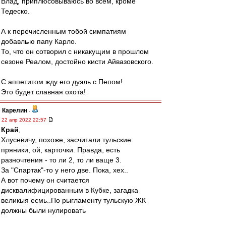
Влад, приплюсовываюсь во всём, кроме
Тедеско.
А к перечисленным тобой симпатиям
добавл
ь
ю папу Карло.
То, что он сотворил с никакущим в прошлом
сезоне Реалом, достойно кисти Айвазовского.
С аппетитом жду его дуэль с Пепом!
Это будет славная охота!
Карелин
-
22 апр 2022 22:57
Край
,
Хлусевичу, похоже, засчитали тульские
пряники, ой, карточки. Правда, есть
разночтения - то ли 2, то ли ваще 3.
За "Спартак"-то у него две. Пока, хех..
А вот почему он считается
дисквалифицированным в Кубке, загадка
великыя есмь..По рыгламенту тульскую ЖК
должны были нулировать