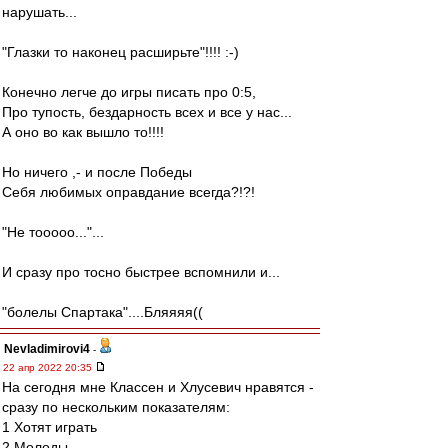
нарушать...
"Глазки то наконец расширьте"!!!! :-)
Конечно легче до игры писать про 0:5,
Про тупость, бездарность всех и все у нас...
А оно во как вышло то!!!!
Но ничего ,- и после Победы
Себя любимых оправдание всегда?!?!
"Не тооооо..."...
И сразу про тосно быстрее вспомнили и...
"болелы Спартака"....Бляяяя((
Nevladimirovi4
-
22 апр 2022 20:35
На сегодня мне Классен и Хлусевич нравятся -
сразу по нескольким показателям:
1 Хотят играть
2 Молоды