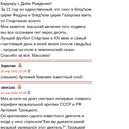
Карреру с Днём Рождения!
За 21 год он единственный, кто смог в бляд*ком
цирке Федуна и бляд*ком цирке Газпрома взять
со Спартаком золото.
Мне кажется, масштаб величия того подвига
мы все осознаем лет через десять.
Лучший футбол Спартака в XXI веке и самый
счастливый день в моей жизни (после свадьбы)
- прорыв на поле в чемпионский сезон.
Спасибо за всё, Массимо!
Карелин
-
22 апр 2022 22:20
(хмыкая) Артемий Кивович известный сноб..
авоська
-
22 апр 2022 22:09
Мих,кстати на днях смотрел интервью главного
корифея музыкальной критики СССР и РФ
Артемия Троицкого.
Он критиковал одного известного деятеля и
когда у него спросили"Как вы думаете,какой
музыкой увлекался этот деятель?",Троицкий