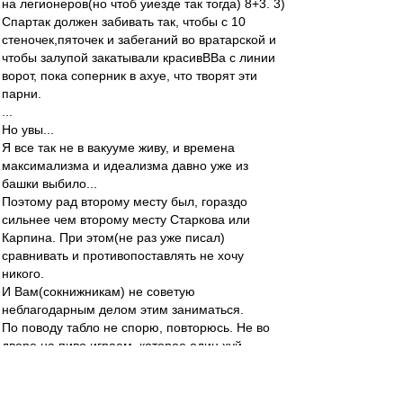
на легионеров(но чтоб уиезде так тогда) 8+3. 3)
Спартак должен забивать так, чтобы с 10
стеночек,пяточек и забеганий во вратарской и
чтобы залупой закатывали красивВВа с линии
ворот, пока соперник в ахуе, что творят эти
парни.
...
Но увы...
Я все так не в вакууме живу, и времена
максимализма и идеализма давно уже из
башки выбило...
Поэтому рад второму месту был, гораздо
сильнее чем второму месту Старкова или
Карпина. При этом(не раз уже писал)
сравнивать и противопоставлять не хочу
никого.
И Вам(сокнижникам) не советую
неблагодарным делом этим заниматься.
По поводу табло не спорю, повторюсь. Не во
дворе на пиво играем, которое один хуй
выпито вместе будет.
митхун
-