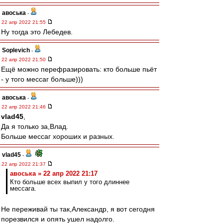
авоська
-
22 апр 2022 21:55
Ну тогда это Лебедев.
Soplevich
-
22 апр 2022 21:50
Ещё можно перефразировать: кто больше пьёт
- у того мессаг больше)))
авоська
-
22 апр 2022 21:46
vlad45
,
Да я только за,Влад.
Больше мессаг хороших и разных.
vlad45
-
22 апр 2022 21:37
авоська » 22 апр 2022 21:17
Кто больше всех выпил у того длиннее
мессага.
Не переживай ты так,Александр, я вот сегодня
порезвился и опять ушел надолго.