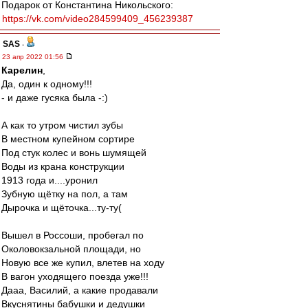
Подарок от Константина Никольского:
https://vk.com/video284599409_456239387
SAS
-
23 апр 2022 01:56
Карелин
,
Да, один к одному!!!
- и даже гусяка была -:)
А как то утром чистил зубы
В местном купейном сортире
Под стук колес и вонь шумящей
Воды из крана конструкции
1913 года и....уронил
Зубную щётку на пол, а там
Дырочка и щёточка...ту-ту(
Вышел в Россоши, пробегал по
Околовокзальной площади, но
Новую все же купил, влетев на ходу
В вагон уходящего поезда уже!!!
Дааа, Василий, а какие продавали
Вкуснятины бабушки и дедушки