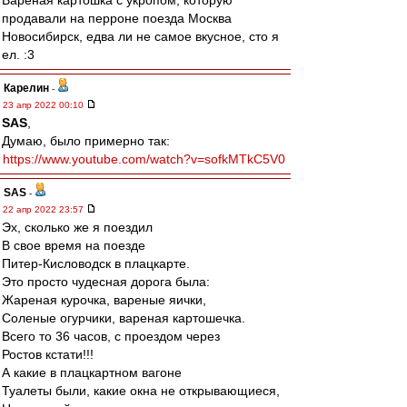
Варёная картошка с укропом, которую
продавали на перроне поезда Москва
Новосибирск, едва ли не самое вкусное, сто я
ел. :3
Карелин
-
23 апр 2022 00:10
SAS
,
Думаю, было примерно так:
https://www.youtube.com/watch?v=sofkMTkC5V0
SAS
-
22 апр 2022 23:57
Эх, сколько же я поездил
В свое время на поезде
Питер-Кисловодск в плацкарте.
Это просто чудесная дорога была:
Жареная курочка, вареные яички,
Соленые огурчики, вареная картошечка.
Всего то 36 часов, с проездом через
Ростов кстати!!!
А какие в плацкартном вагоне
Туалеты были, какие окна не открывающиеся,