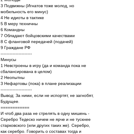
3 Подвижны (Игнатов тоже молод, но
мобильность его минус)
4 Не идиоты в тактике
5 В меру техничны
6 Командны
7 Обладают бойцовскими качествами
8 С фланговой передачей (подачей)
9 Граждане РФ
---------------------
Минусы
1 Невстроены в игру (да и команда пока не
сбалансирована в целом)
2 Неопытны
3 Нефартовы (пока) в плане реализации
---------------------
Вывод: За ними, если не испортят, не загнобят,
Будущее.
============
И чтоб два раза не стрелять в одну мишень -
Серебро Тедеско ничем не ярче и не тускнее
старковского (или других таких же). Серебро,
как серебро. Говорить о составах тогда и