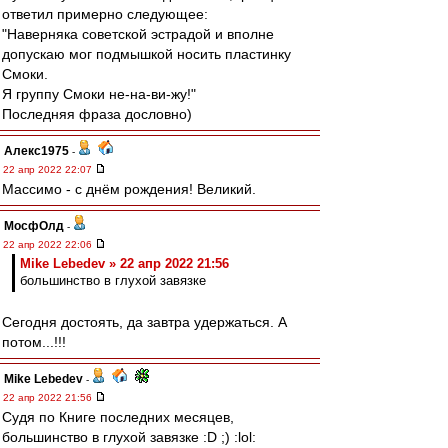
ответил примерно следующее:
"Наверняка советской эстрадой и вполне
допускаю мог подмышкой носить пластинку
Смоки.
Я группу Смоки не-на-ви-жу!"
Последняя фраза дословно)
Алекс1975
-
22 апр 2022 22:07
Массимо - с днём рождения! Великий.
МосфОлд
-
22 апр 2022 22:06
Mike Lebedev » 22 апр 2022 21:56
большинство в глухой завязке
Сегодня достоять, да завтра удержаться. А
потом...!!!
Mike Lebedev
-
22 апр 2022 21:56
Судя по Книге последних месяцев,
большинство в глухой завязке :D ;) :lol: