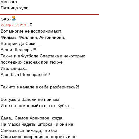
мессага.
Пятница хули.
SAS
-
22 апр 2022 21:13
Вот многие не воспринимают
Фильмы Феллини, Антонниони,
Витории Де Сики....
А они Шедевры!!!
Также и в Футболе Спартака в некоторых
последних сезонах при тех же
Итальянцах...
А он был Шедеврален!!!
Так что в начале в себе разберитесь?!
Вот уже и Ваноли не причем
И не он помог выйти в п.ф. Кубка ...
Дааа,. Самое Хреновое, когда
На глазки надеты шторки , и они не
Снимаются никогда, что бы
Свои мировоззрения не портить и не