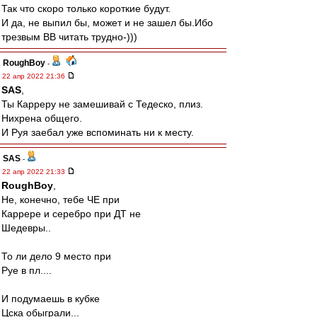
Так что скоро только короткие будут.
И да, не выпил бы, может и не зашел бы.Ибо
трезвым ВВ читать трудно-)))
RoughBoy
-
22 апр 2022 21:36
SAS
,
Ты Карреру не замешивай с Тедеско, плиз.
Нихрена общего.
И Руя заебал уже вспоминать ни к месту.
SAS
-
22 апр 2022 21:33
RoughBoy
,
Не, конечно, тебе ЧЕ при
Каррере и серебро при ДТ не
Шедевры..
То ли дело 9 место при
Руе в пл....
И подумаешь в кубке
Цска обыграли...