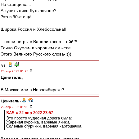
На станциях....
А купить пиво бутылочное?...
Это в 90-е ещё...
Широка Россия и Хлебосольна!!!
...наши негры с Ваноли тосно....ойй?!...
Точно Охуели- в хорошем смысле
Этого Великого Русского слова-:)))
ys
-
23 апр 2022 01:23
Ценитель
,
В Москве или в Новосибирске?
Ценитель
-
23 апр 2022 01:00
SAS » 22 апр 2022 23:57
Это просто чудесная дорога была:
Жареная курочка, вареные яички,
Соленые огурчики, вареная картошечка.