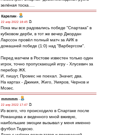
зелёная тоска.....
Карелин
-
22 апр 2022 18:45
Пока мы все радовались победе "Спартака" в
кубковом дерби, в тот же вечер Джордан
Ларссон провёл полный матч за АИК в
домашней победе (1:0) над "Варбергсом".
Перед матчем в Ростове известен только один
игрок, точно пропускающий игру - Хлусевич за
перебор ЖК.
И, пишут, Промес не поехал. Значит, два.
На картах - Джикия, Жиго, Умяров, Чернов и
Мозес.
mmmmm
-
22 апр 2022 17:47
Из всего, что происходило в Спартаке после
Романцева и виденного мной вживую,
наибольшие эмоции вызывал у меня именно
футбол Тедеско.
Даже с учётом результатов и прекрасной