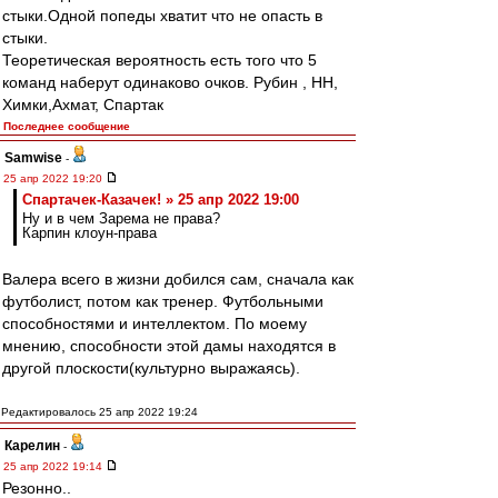
стыки.Одной попеды хватит что не опасть в
стыки.
Теоретическая вероятность есть того что 5
команд наберут одинаково очков. Рубин , НН,
Химки,Ахмат, Спартак
Последнее сообщение
Samwise
-
25 апр 2022 19:20
Спартачек-Казачек! » 25 апр 2022 19:00
Ну и в чем Зарема не права?
Карпин клоун-права
Валера всего в жизни добился сам, сначала как
футболист, потом как тренер. Футбольными
способностями и интеллектом. По моему
мнению, способности этой дамы находятся в
другой плоскости(культурно выражаясь).
Редактировалось 25 апр 2022 19:24
Карелин
-
25 апр 2022 19:14
Резонно..