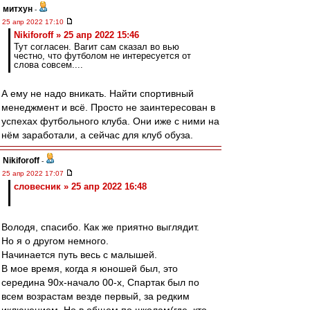
митхун
-
25 апр 2022 17:10
Nikiforoff » 25 апр 2022 15:46
Тут согласен. Вагит сам сказал во вью
честно, что футболом не интересуется от
слова совсем....
А ему не надо вникать. Найти спортивный
менеджмент и всё. Просто не заинтересован в
успехах футбольного клуба. Они иже с ними на
нём заработали, а сейчас для клуб обуза.
Nikiforoff
-
25 апр 2022 17:07
словесник » 25 апр 2022 16:48
Володя, спасибо. Как же приятно выглядит.
Но я о другом немного.
Начинается путь весь с малышей.
В мое время, когда я юношей был, это
середина 90х-начало 00-х, Спартак был по
всем возрастам везде первый, за редким