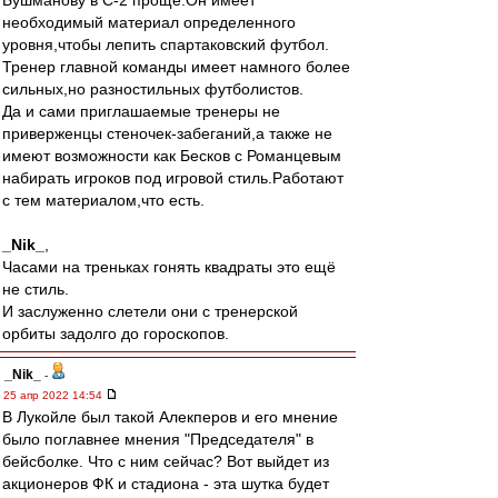
Бушманову в С-2 проще.Он имеет
необходимый материал определенного
уровня,чтобы лепить спартаковский футбол.
Тренер главной команды имеет намного более
сильных,но разностильных футболистов.
Да и сами приглашаемые тренеры не
приверженцы стеночек-забеганий,а также не
имеют возможности как Бесков с Романцевым
набирать игроков под игровой стиль.Работают
с тем материалом,что есть.
_Nik_
,
Часами на треньках гонять квадраты это ещё
не стиль.
И заслуженно слетели они с тренерской
орбиты задолго до гороскопов.
_Nik_
-
25 апр 2022 14:54
В Лукойле был такой Алекперов и его мнение
было поглавнее мнения "Председателя" в
бейсболке. Что с ним сейчас? Вот выйдет из
акционеров ФК и стадиона - эта шутка будет