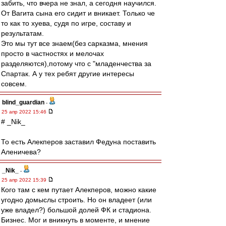
забить, что вчера не знал, а сегодня научился.
От Вагита сына его сидит и вникает. Только че
то как то хуева, судя по игре, составу и
результатам.
Это мы тут все знаем(без сарказма, мнения
просто в частностях и мелочах
разделяются),потому что с "младенчества за
Спартак. А у тех ребят другие интересы
совсем.
blind_guardian
-
25 апр 2022 15:46
# _Nik_
То есть Алекперов заставил Федуна поставить
Аленичева?
_Nik_
-
25 апр 2022 15:39
Кого там с кем путает Алекперов, можно какие
угодно домыслы строить. Но он владеет (или
уже владел?) большой долей ФК и стадиона.
Бизнес. Мог и вникнуть в моменте, и мнение