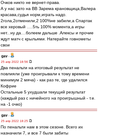
Очков никто не вернет-права.
А у нас зато на ВВ Зарема крановщица,Валера
красава,судья норм,играть надо.
2гола,2отменили,2 100%не забили,а Спартак
все херовый .....5ть 100% момента,а игры
нет...ну да....болеем дальше .Алексы и прочие
ждут матч с крыльями. Натерайте говнометы
свои
gav
-
25 апр 2022 18:56
Два пенальти на итоговый результат не
повлияли (уже проигрывали к тому времени
минимум 2 мяча) - как раз те, где удалился
Кофрие
Остальные 5 ухудшали текущий результат
(каждый раз с ничейного на проигрышный - т.е.
на -1 очко)
gav
-
25 апр 2022 18:25
По пенальти нам в этом сезоне. Всего их
назначили 7, и все 7 были забиты