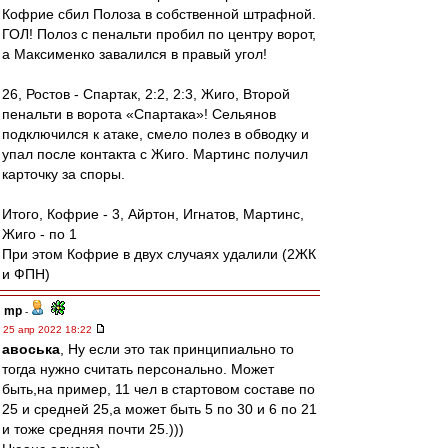
Кофрие сбил Полоза в собственной штрафной.
ГОЛ! Полоз с пенальти пробил по центру ворот,
а Максименко завалился в правый угол!
26, Ростов - Спартак, 2:2, 2:3, Жиго, Второй
пенальти в ворота «Спартака»! Сельянов
подключился к атаке, смело полез в обводку и
упал после контакта с Жиго. Мартинс получил
карточку за споры.
Итого, Кофрие - 3, Айртон, Игнатов, Мартинс,
Жиго - по 1
При этом Кофрие в двух случаях удалили (2ЖК
и ФПН)
mp
-
25 апр 2022 18:22
авоська
, Ну если это так принципиально то
тогда нужно считать персонально. Может
быть,на пример, 11 чел в стартовом составе по
25 и средней 25,а может быть 5 по 30 и 6 по 21
и тоже средняя почти 25.)))