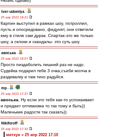
Нюанс однако)
tver-udomlya
-
25 апр 2022 18:21
Карпин выступил в рамках шоу, потроллил,
пусть и опосредовано, федунят, они ответили
ему в стиле сам дурак. Спартак-это же только
шоу, а склоки и скандалы- это суть шоу.
авоська
-
25 апр 2022 18:07
Просто пиздаболить лишний раз не надо.
Судейка подарил тебе 3 очка,съеби молча в
раздевалку и там тихо радуйся.
mp
-
25 апр 2022 17:37
авоська
, Ну если это тебя как-то успокаивает
и придает оптимизма то так тому и быть))
Маленькие радости так сказать))
Nikiforoff
-
25 апр 2022 17:32
митхун » 25 апр 2022 17:10