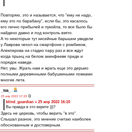
Повторяю, это и называется, что "ему не надо,
ему это по барабану", если бы, это касалось
его лично прибылей и лукойла, то все было бы
найдено давно и под контроль взято.
А то некоторые тут кисейные барышни увидели
у Лаврова чехол на смартфоне с ромбиком,
Алекперова на стадио пару раз и все ждут
когда прынц на белом акинфееве приде и
порядок наведе.
Нет, увы. Жрать нам и жрать еще это дерьмо
полными деревянными бабушкиными ложками
многие лета.
_Nik_
-
25 апр 2022 17:20
blind_guardian » 25 апр 2022 16:10
Вы правда в это верите )))?
Здесь не церковь, чтобы верить "в это".
Слышал разное, это мнение считаю наиболее
обоснованным и достоверным.