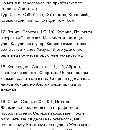
Но меня интересовало кто привёз (счёт со
стороны Спартака)
Тур, С кем, Счёт было, Счёт стало, Кто привёз,
Комментарий из трансляции ЧемпКом
12, Зенит - Спартак, 1:5, 1:6, Кофрие, Пенальти
в ворота «Спартака»! Максименко потащил
удар Клаудиньо в упор, Кофрие замешкался во
вратарской и снёс Азмуна! И это удаление —
бельгиец получил вторую жёлтую карточку.
15, Краснодар - Спартак, 1:1, 1:2, Айртон,
Пенальти в ворота «Спартака»! Краснодарцы
классно разыграли в пас, Сперцян сделал пас
на ход Ионову, но Айртон рукой прихватил
Алексея.
18, Сочи - Спартак, 0:0, 0:1, Игнатов,
Жоаозиньо приложился со штрафного и
пробил в стенку. Селихов забрал мяч после
рикошета. ВАР в деле! Как оказалось, мяч
попал в руку Игнатову после удара Жоаозиньо