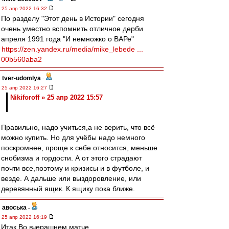
25 апр 2022 16:32
По разделу "Этот день в Истории" сегодня
очень уместно вспомнить отличное дерби
апреля 1991 года "И немножко о ВАРе"
https://zen.yandex.ru/media/mike_lebede ...
00b560aba2
tver-udomlya
-
25 апр 2022 16:27
Nikiforoff » 25 апр 2022 15:57
Правильно, надо учиться,а не верить, что всё
можно купить. Но для учёбы надо немного
поскромнее, проще к себе относится, меньше
снобизма и гордости. А от этого страдают
почти все,поэтому и кризисы и в футболе, и
везде. А дальше или выздоровление, или
деревянный ящик. К ящику пока ближе.
авоська
-
25 апр 2022 16:19
Итак.Во вчерашнем матче.