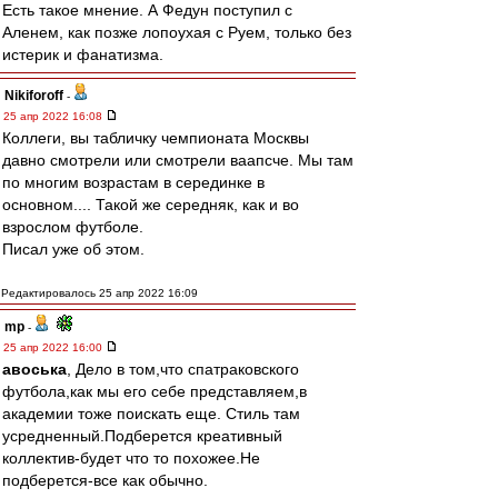
Есть такое мнение. А Федун поступил с
Аленем, как позже лопоухая с Руем, только без
истерик и фанатизма.
Nikiforoff
-
25 апр 2022 16:08
Коллеги, вы табличку чемпионата Москвы
давно смотрели или смотрели ваапсче. Мы там
по многим возрастам в серединке в
основном.... Такой же середняк, как и во
взрослом футболе.
Писал уже об этом.
Редактировалось 25 апр 2022 16:09
mp
-
25 апр 2022 16:00
авоська
, Дело в том,что спатраковского
футбола,как мы его себе представляем,в
академии тоже поискать еще. Стиль там
усредненный.Подберется креативный
коллектив-будет что то похожее.Не
подберется-все как обычно.