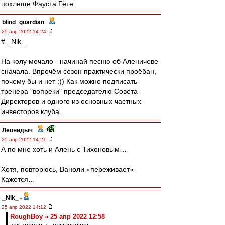
похлеще Фауста Гёте.
blind_guardian
-
25 апр 2022 14:24
# _Nik_
На колу мочало - начинай песню об Аленичеве
сначала. Впрочём сезон практически проёбан,
почему бы и нет :)) Как можно подписать
тренера "вопреки" председателю Совета
Директоров и одного из основных частных
инвесторов клуба.
Леонидыч
-
25 апр 2022 14:21
А по мне хоть и Алень с Тихоновым…
Хотя, повторюсь, Ваноли «переживает»
Кажется…
_Nik_
-
25 апр 2022 14:12
RoughBoy » 25 апр 2022 12:58