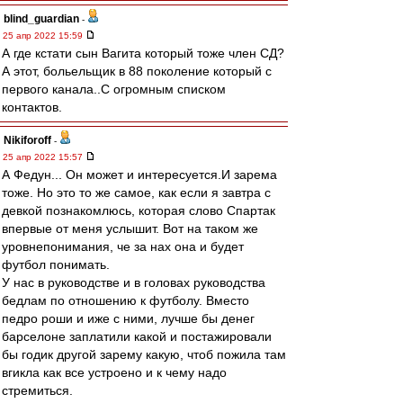
blind_guardian
-
25 апр 2022 15:59
А где кстати сын Вагита который тоже член СД?
А этот, больельщик в 88 поколение который с
первого канала..С огромным списком
контактов.
Nikiforoff
-
25 апр 2022 15:57
А Федун... Он может и интересуется.И зарема
тоже. Но это то же самое, как если я завтра с
девкой познакомлюсь, которая слово Спартак
впервые от меня услышит. Вот на таком же
уровнепонимания, че за нах она и будет
футбол понимать.
У нас в руководстве и в головах руководства
бедлам по отношению к футболу. Вместо
педро роши и иже с ними, лучше бы денег
барселоне заплатили какой и постажировали
бы годик другой зарему какую, чтоб пожила там
вгикла как все устроено и к чему надо
стремиться.