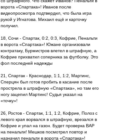
со штрафного. Что скажет Иванов? Пенальти в
ворота «Спартака»! Иванов после
видеопросмотра подтвердил, что была игра
рукой у Игнатова. Михаил ещё и карточку
получил.
18, Сочи - Спартак, 0:2, 0:3, Кофрие, Пенальти
в ворота «Спартака»! Южане организовали
контратаку, Бурмистров влетел в штрафную, а
Кофрие прихватил соперника за футболку. Это
фол последней надежды
21, Спартак - Краснодар, 1:1, 1:2, Мартинс,
Сперцян был готов пробить в касание после
прострела в штрафную «Спартака», но там его
ногу зацепил Мартинс! Судья указал на
«точку»!
26, Ростов - Спартак, 1:1, 1:2, Кофрие, Полоз с
левого края ворвался в штрафную, врезался в
Кофрие и упал на газон. Будет проверка ВАР
на пенальти! Мешков посмотрел повтор и
назначил пенальти в ворота «Спартака»!