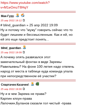
https://www.youtube.com/watch?
v=M1eOmzT8HqY
Мак-Гуру
-
25 апр 2022 19:12
# blind_guardian » 25 апр 2022 19:09
Ну и потому что "мужу" говорить сейчас что то
будет лишним и бессмысленным. Как и ей, но
ей это еще предстоит понять...
blind_guardian
-
25 апр 2022 19:09
А почему опять развязался этот
замечательный фонтан в виде Заремы
Равильевны? На фоне 100 летия надо отвлечь
народ от места в таблице куда команда упала
при непосредственном её участии?
Спартачек-Казачек!
-
25 апр 2022 19:00
Ну и в чем Зарема не права?
Карпин клоун-права
Лапочкин,Буланов сказали гол чистый -права