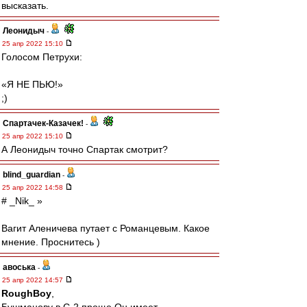
высказать.
Леонидыч
-
25 апр 2022 15:10
Голосом Петрухи:
«Я НЕ ПЬЮ!»
;)
Спартачек-Казачек!
-
25 апр 2022 15:10
А Леонидыч точно Спартак смотрит?
blind_guardian
-
25 апр 2022 14:58
# _Nik_ »
Вагит Аленичева путает с Романцевым. Какое
мнение. Проснитесь )
авоська
-
25 апр 2022 14:57
RoughBoy
,