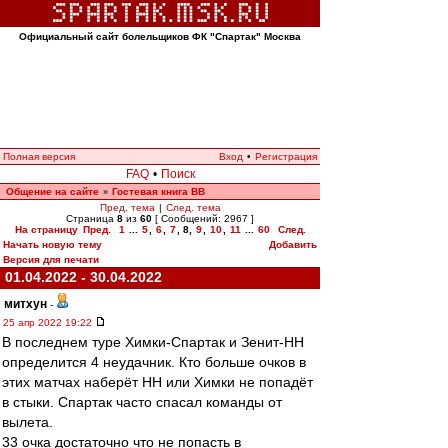
Официальный сайт болельщиков ФК "Спартак" Москва
Полная версия
Вход
•
Регистрация
FAQ
•
Поиск
Общение на сайте
Гостевая книга ВВ
»
Пред. тема
|
След. тема
Страница
8
из
60
[ Сообщений: 2967 ]
На страницу
Пред.
1
...
5
,
6
,
7
,
8
,
9
,
10
,
11
...
60
След.
Начать новую тему
Добавить
Версия для печати
01.04.2022 - 30.04.2022
митхун
-
25 апр 2022 19:22
В последнем туре Химки-Спартак и Зенит-НН
определится 4 неудачник. Кто больше очков в
этих матчах наберёт НН или Химки не попадёт
в стыки. Спартак часто спасал команды от
вылета.
33 очка достаточно что не попасть в