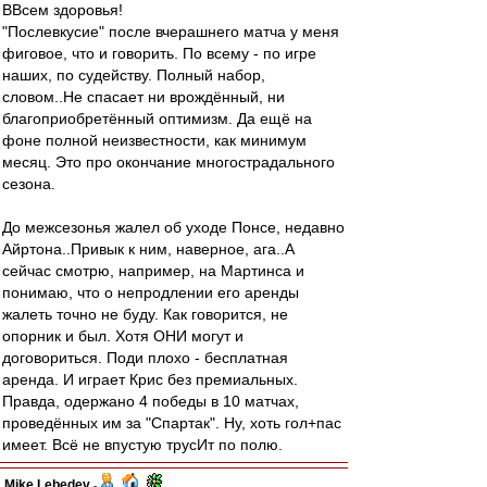
ВВсем здоровья!
"Послевкусие" после вчерашнего матча у меня
фиговое, что и говорить. По всему - по игре
наших, по судейству. Полный набор,
словом..Не спасает ни врождённый, ни
благоприобретённый оптимизм. Да ещё на
фоне полной неизвестности, как минимум
месяц. Это про окончание многострадального
сезона.
До межсезонья жалел об уходе Понсе, недавно
Айртона..Привык к ним, наверное, ага..А
сейчас смотрю, например, на Мартинса и
понимаю, что о непродлении его аренды
жалеть точно не буду. Как говорится, не
опорник и был. Хотя ОНИ могут и
договориться. Поди плохо - бесплатная
аренда. И играет Крис без премиальных.
Правда, одержано 4 победы в 10 матчах,
проведённых им за "Спартак". Ну, хоть гол+пас
имеет. Всё не впустую трусИт по полю.
Mike Lebedev
-