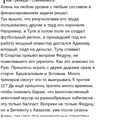
как тренеры - сомневаюсь.
Алень на любом уровне с любым составом и
финансированием задачи решал.
Так вышло, что результатами его труда
пользовались другие и труд его хоронили.
Например, в Туле в голом поле он создал
футбольный регион, а пришедший под его
работу мощный инвестор достался Аджоеву,
который, сидя на деньгах, Тулу сливает.
В Спартак пришёл вопреки Федуну, не
пожелавшего его укрепить. Как это знакомо по
Рую. Пришлось играть с двумя дырами сразу в
старте: Брызгаловым и Зотовым. Много
тренеров смогут что-то выигрывать 9 против
11? Да ещё пришлось тратить много времени,
чтобы показать барам, что многочисленный
агентский мусор из разнообразных озбилисов -
это только балласт. Вопреки не только Федуну,
но и Бегемоту с Казахом, уже после сезона
Алень так смог при минимальных средствах
точечно укрепить Спартак, что команда стала
готова к чемпионству.
Плохо, когда люди не видят и не понимают