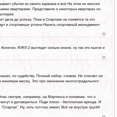
ывают убытки из своего кармана и всё.На этом их миссия
ькими квартирами. Представили.о некоторых квартирах он
алтерия.
т дела до успеха. Пока в Спартаке не появятся те кто
будут и спортивные успехи.Нанять спортивный менеджмент
ь. Конечно, ЮФЛ-2 выглядит сильно иначе, ну так это нынче и
 наших, по судейству. Полный набор, словом..Не спасает ни
к минимум месяц. Это про окончание многострадального
ейчас смотрю, например, на Мартинса и понимаю, что о
 могут и договориться. Поди плохо - бесплатная аренда. И
Спартак". Ну, хоть гол+пас имеет. Всё не впустую трусИт