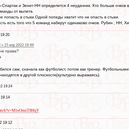
-Спартак и Зенит-НН определится 4 неудачник. Кто больше очков в
оманды от вылета.
не попасть в стыки.Одной попеды хватит что не опасть в стыки.
ть есть того что 5 команд наберут одинаково очков. Рубин , НН, Х
 19:20
 » 25 апр 2022 19:00
 не права?
а
обился сам, сначала как футболист, потом как тренер. Футбольны
находятся в другой плоскости(культурно выражаясь).
2 19:24
 19:14
/watch?v=M1eOmzT8HqY
2 19:12