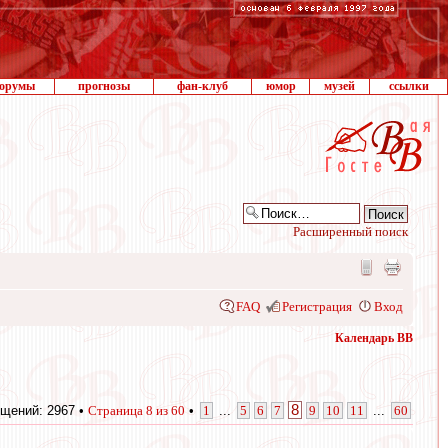
орумы
прогнозы
фан-клуб
юмор
музей
ссылки
Расширенный поиск
FAQ
Регистрация
Вход
Календарь ВВ
8
щений: 2967 •
Страница
8
из
60
•
1
...
5
6
7
9
10
11
...
60