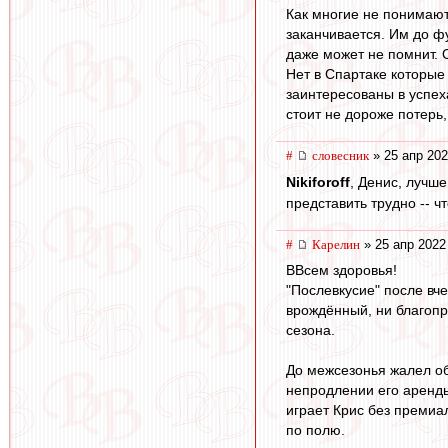
Как многие не понимают
заканчивается. Им до ф
даже может не помнит. 
Нет в Спартаке которые 
заинтересованы в успех
стоит не дороже потерь,
#
словесник
» 25 апр 202
Nikiforoff
, Денис, лучш
представить трудно -- ч
#
Карелин
» 25 апр 2022
ВВсем здоровья!
"Послевкусие" после вче
врождённый, ни благопр
сезона.
До межсезонья жалел об
непродлении его аренды 
играет Крис без премиал
по полю.