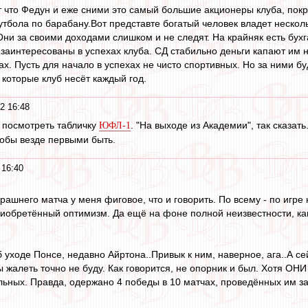
 что Федун и еже сними это самый большие акционеры клуба, покр
утбола по барабану.Вот представте богатый человек владет нескол
Они за своими доходами слишком и не следят. На крайняк есть бухг
заинтересованы в успехах клуба. СД стабильно деньги капают им не
ах. Пусть для начало в успехах не чисто спортивных. Но за ними 
 которые клуб несёт каждый год.
2 16:48
е посмотреть табличку
. "На выходе из Академии", так сказат
ЮФЛ-1
тобы везде первыми быть.
 16:40
рашнего матча у меня фиговое, что и говорить. По всему - по игре
иобретённый оптимизм. Да ещё на фоне полной неизвестности, ка
 уходе Понсе, недавно Айртона..Привык к ним, наверное, ага..А с
жалеть точно не буду. Как говорится, не опорник и был. Хотя ОНИ
ьных. Правда, одержано 4 победы в 10 матчах, проведённых им за "