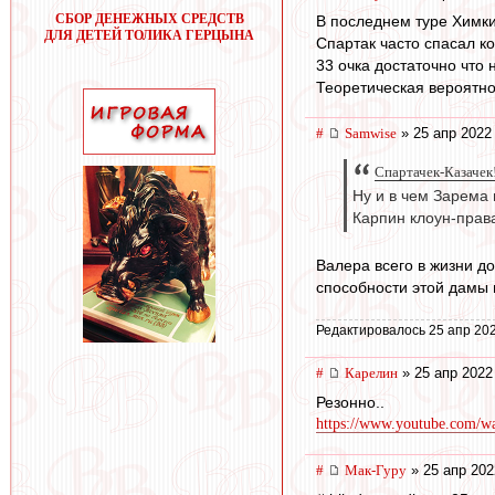
СБОР ДЕНЕЖНЫХ СРЕДСТВ
В последнем туре Химки
ДЛЯ ДЕТЕЙ ТОЛИКА ГЕРЦЫНА
Спартак часто спасал к
33 очка достаточно что 
Теоретическая вероятнос
#
Samwise
» 25 апр 2022
Спартачек-Казачек!
Ну и в чем Зарема
Карпин клоун-прав
Валера всего в жизни д
способности этой дамы 
Редактировалось 25 апр 202
#
Карелин
» 25 апр 2022
Резонно..
https://www.youtube.com
#
Мак-Гуру
» 25 апр 202