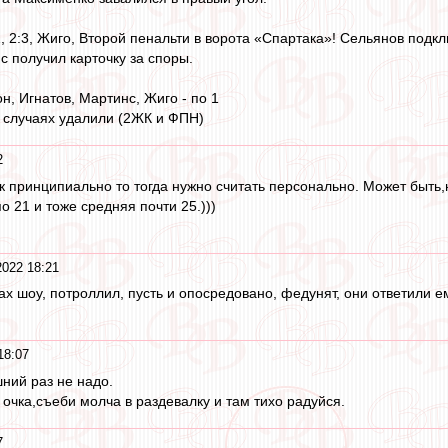
:2, 2:3, Жиго, Второй пенальти в ворота «Спартака»! Сельянов подк
с получил карточку за споры.
он, Игнатов, Мартинс, Жиго - по 1
 случаях удалили (2ЖК и ФПН)
2
так принципиально то тогда нужно считать персонально. Может быть,
о 21 и тоже средняя почти 25.)))
2022 18:21
х шоу, потроллил, пусть и опосредовано, федунят, они ответили ему
18:07
ний раз не надо.
очка,съеби молча в раздевалку и там тихо радуйся.
7