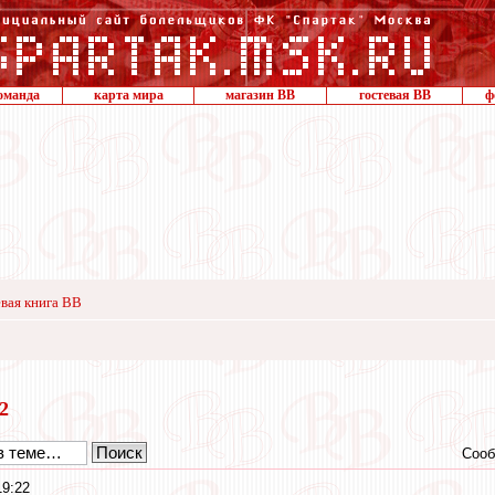
оманда
карта мира
магазин ВВ
гостевая ВВ
ф
вая книга ВВ
22
Сооб
19:22