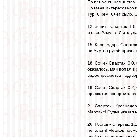
По пенальти нам в этом 
Но меня интересовало к
Тур, С кем, Счёт было,
12, Зенит - Спартак, 1
и снёс Азмуна! И это у
15, Краснодар - Спартак
но Айртон рукой прихва
18, Сочи - Спартак, 0:0
оказалось, мяч попал в
видеопросмотра подтвер
18, Сочи - Спартак, 0:
прихватил соперника за
21, Спартак - Краснодар
Мартинс! Судья указал н
26, Ростов - Спартак, 1
пенальти! Мешков посмо
пробил по центру ворот,