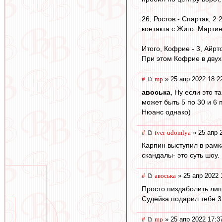
26, Ростов - Спартак, 2
контакта с Жиго. Мартин
Итого, Кофрие - 3, Айрт
При этом Кофрие в двух
#
mp
» 25 апр 2022 18:2
авоська
, Ну если это 
может быть 5 по 30 и 6 п
Нюанс однако)
#
tver-udomlya
» 25 апр 
Карпин выступил в рамка
скандалы- это суть шоу.
#
авоська
» 25 апр 2022 
Просто пиздаболить лиш
Судейка подарил тебе 3 
#
mp
» 25 апр 2022 17:3