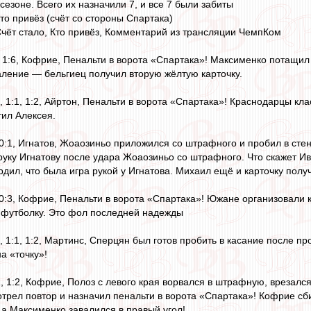
сезоне. Всего их назначили 7, и все 7 были забиты
то привёз (счёт со стороны Спартака)
 Счёт стало, Кто привёз, Комментарий из трансляции ЧемпКом
:5, 1:6, Кофрие, Пенальти в ворота «Спартака»! Максименко потащи
даление — бельгиец получил вторую жёлтую карточку.
, 1:1, 1:2, Айртон, Пенальти в ворота «Спартака»! Краснодарцы кл
тил Алексея.
, 0:1, Игнатов, Жоаозиньо приложился со штрафного и пробил в сте
 руку Игнатову после удара Жоаозиньо со штрафного. Что скажет И
дил, что была игра рукой у Игнатова. Михаил ещё и карточку полу
2, 0:3, Кофрие, Пенальти в ворота «Спартака»! Южане организовали
 футболку. Это фол последней надежды
, 1:1, 1:2, Мартинс, Сперцян был готов пробить в касание после п
а «точку»!
:1, 1:2, Кофрие, Полоз с левого края ворвался в штрафную, врезалс
трел повтор и назначил пенальти в ворота «Спартака»! Кофрие сб
 а Максименко завалился в правый угол!