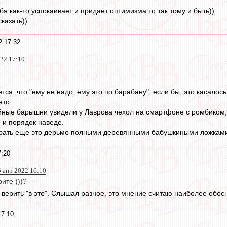
ебя как-то успокаивает и придает оптимизма то так тому и быть))
казать))
2 17:32
022 17:10
тся, что "ему не надо, ему это по барабану", если бы, это касалос
ято.
ейные барышни увидели у Лаврова чехол на смартфоне с ромбиком, 
 и порядок наведе.
 жрать еще это дерьмо полными деревянными бабушкиными ложками
7:20
5 апр 2022 16:10
ите )))?
ы верить "в это". Слышал разное, это мнение считаю наиболее обо
17:10