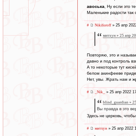
авоська
, Ну если это т
Маленькие радости так с
#
Nikiforoff
» 25 апр 202
митхун » 25 апр 2
Повторяю, это и называе
давно и под контроль вз
А то некоторые тут кис
белом акинфееве приде
Нет, увы. Жрать нам и
#
_Nik_
» 25 апр 2022 1
blind_guardian » 2
Вы правда в это вер
Здесь не церковь, чтоб
#
митхун
» 25 апр 2022 