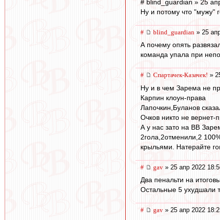
# blind_guardian » 25 ап
Ну и потому что "мужу" 
#
blind_guardian
» 25 апр
А почему опять развяза
команда упала при неп
#
Спартачек-Казачек!
» 2
Ну и в чем Зарема не п
Карпин клоун-права
Лапочкин,Буланов сказа
Очков никто не вернет-п
А у нас зато на ВВ Зар
2гола,2отменили,2 100%н
крыльями. Натерайте г
#
gav
» 25 апр 2022 18:5
Два пенальти на итоговы
Остальные 5 ухудшали те
#
gav
» 25 апр 2022 18:2