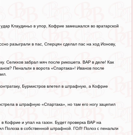
л удар Клаудиньо в упор, Кофрие замешкался во вратарской
ассно разыграли в пас, Сперцян сделал пас на ход Ионову,
нку. Селихов забрал мяч после рикошета. ВАР в деле! Как
ванов? Пенальти в ворота «Спартака»! Иванов после
чил.
 контратаку, Бурмистров влетел в штрафную, а Кофрие
рострела в штрафную «Спартака», но там его ногу зацепил
я в Кофрие и упал на газон. Будет проверка ВАР на
ил Полоза в собственной штрафной. ГОЛ! Полоз с пенальти