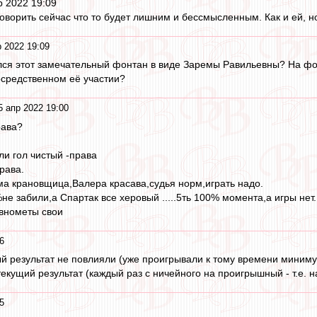
р 2022 19:09
говорить сейчас что то будет лишним и бессмысленным. Как и ей, но
 2022 19:09
лся этот замечательный фонтан в виде Заремы Равильевны? На фон
осредственном её участии?
5 апр 2022 19:00
рава?
ли гол чистый -права
рава.
ема крановщица,Валера красава,судья норм,играть надо.
е забили,а Спартак все херовый .....5ть 100% момента,а игры нет.
овнометы свои
6
й результат не повлияли (уже проигрывали к тому времени минимум
кущий результат (каждый раз с ничейного на проигрышный - т.е. на
5