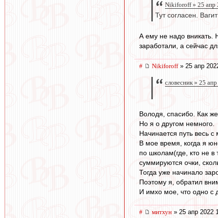
Nikiforoff » 25 апр
Тут согласен. Ваги
А ему не надо вникать.
заработали, а сейчас дл
#
Nikiforoff
» 25 апр 202
словесник » 25 апр
Володя, спасибо. Как же
Но я о другом немного.
Начинается путь весь с
В мое время, когда я ю
по школам(где, кто не в
суммируются очки, скол
Тогда уже начинало заро
Поэтому я, обратил вни
И имхо мое, что одно с 
#
митхун
» 25 апр 2022 