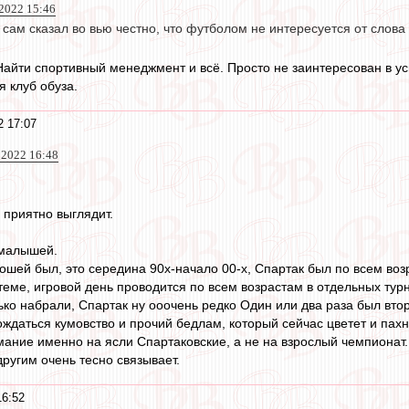
 2022 15:46
т сам сказал во вью честно, что футболом не интересуется от слова 
 Найти спортивный менеджмент и всё. Просто не заинтересован в у
я клуб обуза.
2 17:07
 2022 16:48
 приятно выглядит.
 малышей.
ношей был, это середина 90х-начало 00-х, Спартак был по всем во
 теме, игровой день проводится по всем возрастам в отдельных тур
ько набрали, Спартак ну ооочень редко Один или два раза был вто
ждаться кумовство и прочий бедлам, который сейчас цветет и пахн
мание именно на ясли Спартаковские, а не на взрослый чемпионат.
другим очень тесно связывает.
16:52