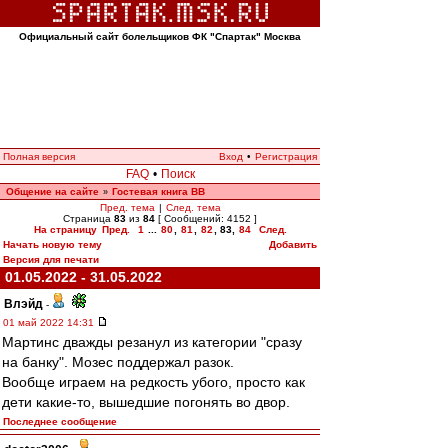
Официальный сайт болельщиков ФК "Спартак" Москва
Полная версия
Вход
•
Регистрация
FAQ
•
Поиск
Общение на сайте
Гостевая книга ВВ
»
Пред. тема
|
След. тема
Страница
83
из
84
[ Сообщений: 4152 ]
На страницу
Пред.
1
...
80
,
81
,
82
,
83
,
84
След.
Начать новую тему
Добавить
Версия для печати
01.05.2022 - 31.05.2022
Влэйд
-
01 май 2022 14:31
Мартинс дважды резанул из категории "сразу
на банку". Мозес поддержал разок.
Вообще играем на редкость убого, просто как
дети какие-то, вышедшие погонять во двор.
Последнее сообщение