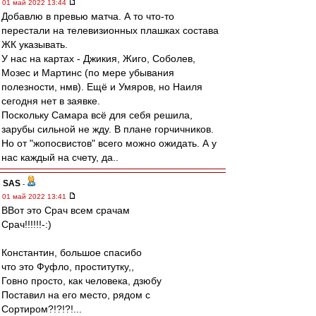
01 май 2022 13:44
Добавлю в превью матча. А то что-то
перестали на телевизионных плашках состава
ЖК указывать.
У нас на картах - Джикия, Жиго, Соболев,
Мозес и Мартинс (по мере убывания
полезности, нмв). Ещё и Умяров, но Наиля
сегодня нет в заявке.
Поскольку Самара всё для себя решила,
зарубы сильной не жду. В плане горчичников.
Но от "жопосвистов" всего можно ожидать. А у
нас каждый на счету, да..
SAS
-
01 май 2022 13:41
ВВот это Срач всем срачам
Срач!!!!!!-:)
Константин, большое спасибо
что это Фуфло, проститутку,,
Говно просто, как человека, дзюбу
Поставил на его место, рядом с
Сортиром?!?!?!...