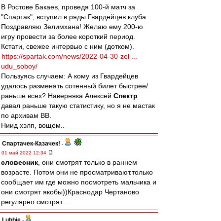
В Ростове Бакаев, проведя 100-й матч за
"Спартак", вступил в ряды Гвардейцев клуба.
Поздравляю Зелимхана! Желаю ему 200-ю
игру провести за более короткий период.
Кстати, свежее интервью с ним (дотком).
https://spartak.com/news/2022-04-30-zel ...
udu_soboy/
Пользуясь случаем: А кому из Гвардейцев
удалось разменять сотенный билет быстрее/
раньше всех? Наверняка Алексей
Спектр
давал раньше такую статистику, но я не мастак
по архивам ВВ.
Ниид хэлп, вощем..
Спартачек-Казачек!
-
01 май 2022 12:34
словесник
, они смотрят только в раннем
возрасте. Потом они не просматривают.только
сообщает им где можно посмотреть мальчика и
они смотрят якобы))Краснодар Чертаново
регулярно смотрят.....
Lubbie
-