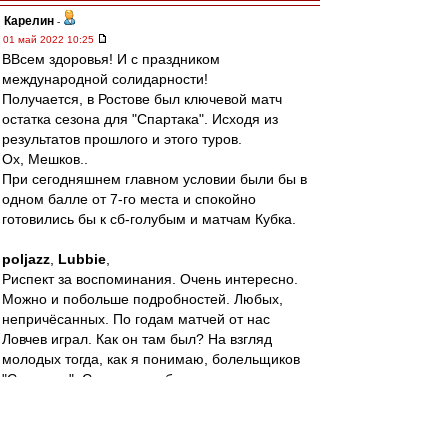
Карелин
-
01 май 2022 10:25
ВВсем здоровья! И с праздником
международной солидарности!
Получается, в Ростове был ключевой матч
остатка сезона для "Спартака". Исходя из
результатов прошлого и этого туров.
Ох, Мешков..
При сегодняшнем главном условии были бы в
одном балле от 7-го места и спокойно
готовились бы к сб-голубым и матчам Кубка.
poljazz
,
Lubbie
,
Риспект за воспоминания. Очень интересно.
Можно и побольше подробностей. Любых,
непричёсанных. По годам матчей от нас
Ловчев играл. Как он там был? На взгляд
молодых тогда, как я понимаю, болельщиков
"Спартака". Спрашиваю безо всяких задних.
Интересно, в самом деле. Тем более, до матча
более 3-х часов.
Выходит, товарняки сборной показывали по