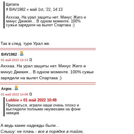
Цитата
# BAV1982 » май 1st, '22, 14:13
Ахххаа. На урал защиты нет. Минус Жиго и
минус Джикия... В одном моменте. 100%
сужьи зарядили на вылет Спартака :)
Так в след. туре Урал же.
BAV1982
-
01 май 2022 14:13
Ахххаа. На урал защиты нет. Минус Жиго и
минус Джикия... В одном моменте. 100% сужьи
зарядили на вылет Спартака :)
Argos
-
01 май 2022 14:08
Lubbie » 01 май 2022 10:48
Признаться, играли наши очень плохо и
выглядели полными неумехами на фоне
немцев
А ведь какие надежды были...
Слышу: не плачь - все в порядке в тайге,