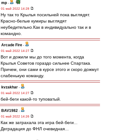
mp
-
01 май 2022 14:28
Ну так то Крылья посильней пока выглядят.
Красно-белые кумиры выглядят
неубедительно.Как в индивидуально так и в
командно.
Arcade Fire
-
01 май 2022 14:27
Вот и дожили мы до того момента, когда
Крылья Советов гораздо сильнее Спартака.
Причем, они сами в курсе этого и скоро дожмут
слабенькую команду.
kvzakhar
-
01 май 2022 14:27
бей-беги какой-то туповатый.
BAV1982
-
01 май 2022 14:26
Как же затрахала эта игра бей-беги...
Деградация до ФНЛ очевидная...