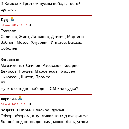
В Химках и Грозном нужны победы гостей,
щетаю..
Буц
-
01 май 2022 12:57
Говорят:
Селихов, Жиго, Литвинов, Джикия, Мартинс,
Зобнин, Мозес, Хлусевич, Игнатов, Бакаев,
Соболев
Запасные.
Максименко, Свинов, Рассказов, Кофрие,
Денисов, Пруцев, Маркитесов, Классен
Николсон, Шитов, Промес
***
Ну, кто сегодня победит - СМ или судьи?
Карелин
-
01 май 2022 12:51
poljazz
,
Lubbie
, Спасибо, друзья.
Обзор обзором, а тут живой взгляд очезрителя.
Да ещё под неожиданным, может быть, углом.