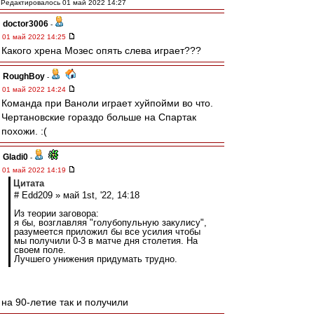
Редактировалось 01 май 2022 14:27
doctor3006
-
01 май 2022 14:25
Какого хрена Мозес опять слева играет???
RoughBoy
-
01 май 2022 14:24
Команда при Ваноли играет хуйпойми во что.
Чертановские гораздо больше на Спартак
похожи. :(
Gladi0
-
01 май 2022 14:19
Цитата
# Edd209 » май 1st, '22, 14:18
Из теории заговора:
я бы, возглавляя "голубопульную закулису",
разумеется приложил бы все усилия чтобы
мы получили 0-3 в матче дня столетия. На
своем поле.
Лучшего унижения придумать трудно.
на 90-летие так и получили