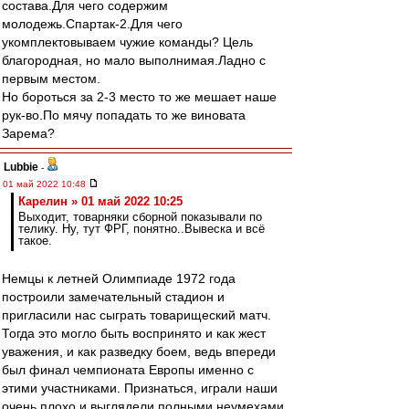
состава.Для чего содержим
молодежь.Спартак-2.Для чего
укомплектовываем чужие команды? Цель
благородная, но мало выполнимая.Ладно с
первым местом.
Но бороться за 2-3 место то же мешает наше
рук-во.По мячу попадать то же виновата
Зарема?
Lubbie
-
01 май 2022 10:48
Карелин » 01 май 2022 10:25
Выходит, товарняки сборной показывали по
телику. Ну, тут ФРГ, понятно..Вывеска и всё
такое.
Немцы к летней Олимпиаде 1972 года
построили замечательный стадион и
пригласили нас сыграть товарищеский матч.
Тогда это могло быть воспринято и как жест
уважения, и как разведку боем, ведь впереди
был финал чемпионата Европы именно с
этими участниками. Признаться, играли наши
очень плохо и выглядели полными неумехами