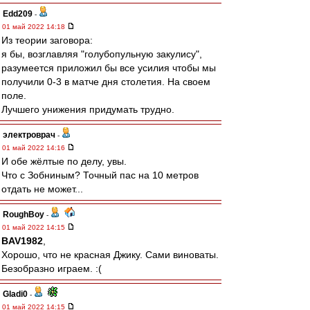
Edd209
-
01 май 2022 14:18
Из теории заговора:
я бы, возглавляя "голубопульную закулису",
разумеется приложил бы все усилия чтобы мы
получили 0-3 в матче дня столетия. На своем
поле.
Лучшего унижения придумать трудно.
электроврач
-
01 май 2022 14:16
И обе жёлтые по делу, увы.
Что с Зобниным? Точный пас на 10 метров
отдать не может...
RoughBoy
-
01 май 2022 14:15
BAV1982
,
Хорошо, что не красная Джику. Сами виноваты.
Безобразно играем. :(
Gladi0
-
01 май 2022 14:15