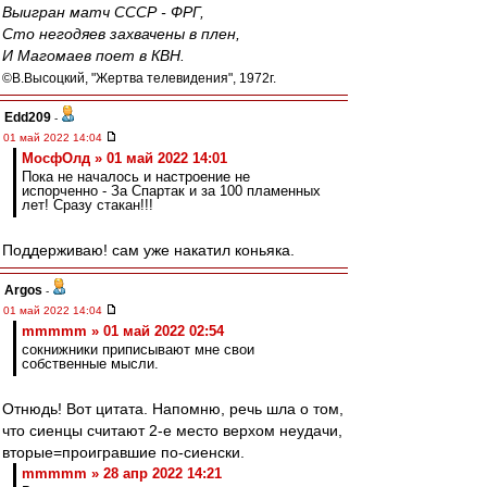
Выигран матч СССР - ФРГ,
Сто негодяев захвачены в плен,
И Магомаев поет в КВН.
©В.Высоцкий, "Жертва телевидения", 1972г.
Edd209
-
01 май 2022 14:04
МосфОлд » 01 май 2022 14:01
Пока не началось и настроение не
испорченно - За Спартак и за 100 пламенных
лет! Сразу стакан!!!
Поддерживаю! сам уже накатил коньяка.
Argos
-
01 май 2022 14:04
mmmmm » 01 май 2022 02:54
сокнижники приписывают мне свои
собственные мысли.
Отнюдь! Вот цитата. Напомню, речь шла о том,
что сиенцы считают 2-е место верхом неудачи,
вторые=проигравшие по-сиенски.
mmmmm » 28 апр 2022 14:21