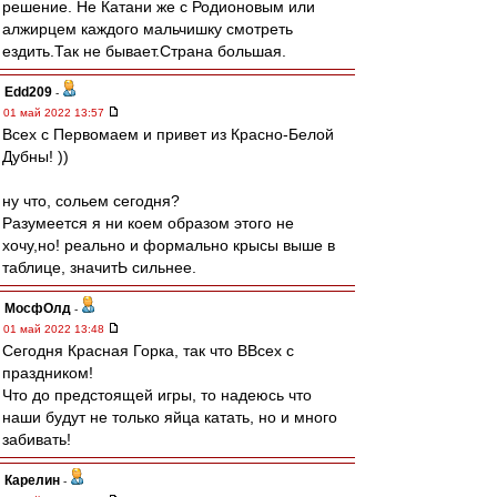
решение. Не Катани же с Родионовым или
алжирцем каждого мальчишку смотреть
ездить.Так не бывает.Страна большая.
Edd209
-
01 май 2022 13:57
Всех с Первомаем и привет из Красно-Белой
Дубны! ))
ну что, сольем сегодня?
Разумеется я ни коем образом этого не
хочу,но! реально и формально крысы выше в
таблице, значитЬ сильнее.
МосфОлд
-
01 май 2022 13:48
Сегодня Красная Горка, так что ВВсех с
праздником!
Что до предстоящей игры, то надеюсь что
наши будут не только яйца катать, но и много
забивать!
Карелин
-