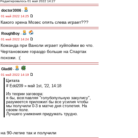
Редактировалось 01 май 2022 14:27
doctor3006
-
01 май 2022 14:25
Какого хрена Мозес опять слева играет???
RoughBoy
-
01 май 2022 14:24
Команда при Ваноли играет хуйпойми во что.
Чертановские гораздо больше на Спартак
похожи. :(
Gladi0
-
01 май 2022 14:19
Цитата
# Edd209 » май 1st, '22, 14:18
Из теории заговора:
я бы, возглавляя "голубопульную закулису",
разумеется приложил бы все усилия чтобы
мы получили 0-3 в матче дня столетия. На
своем поле.
Лучшего унижения придумать трудно.
на 90-летие так и получили