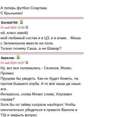
А теперь футбол Спартака
С Крыльями!
Bordo0706
-
01 май 2022 13:30
ой, класс какой)
мой любимый состав и в ЦЗ, и в атаке... Миша
с Зелимханом вместе на поле.
Только почему Саша, а не Шамар?
Карелин
-
01 май 2022 13:07
Ну, вот все оклемались - Селихов, Мозес,
Промес.
Пруцева бы увидеть. Как он будет божить, гм,
против бывшего клуба. А то всё наши да наши,
ага..
Интересно, снова Мозес слева, Хлусевич
справа?
Хотя бы по тайму сыграли наоборот. Чтобы
окончательно убедиться в правоте Ваноли и
ТШ и закрыть вопрос.