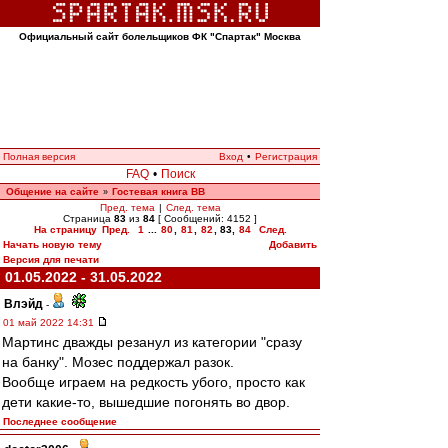
Официальный сайт болельщиков ФК "Спартак" Москва
Полная версия
Вход
•
Регистрация
FAQ
•
Поиск
Общение на сайте
Гостевая книга ВВ
»
Пред. тема
|
След. тема
Страница
83
из
84
[ Сообщений: 4152 ]
На страницу
Пред.
1
...
80
,
81
,
82
,
83
,
84
След.
Начать новую тему
Добавить
Версия для печати
01.05.2022 - 31.05.2022
Влэйд
-
01 май 2022 14:31
Мартинс дважды резанул из категории "сразу
на банку". Мозес поддержал разок.
Вообще играем на редкость убого, просто как
дети какие-то, вышедшие погонять во двор.
Последнее сообщение