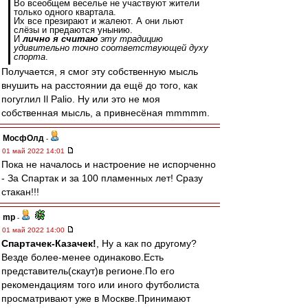
Во всеобщем веселье не участвуют жители
только одного квартала.
Их все презирают и жалеют. А они льют
слёзы и предаются унынию.
И
лично я считаю
эту традицию
удивительно точно соответствующей духу
спорта
.
Получается, я смог эту собственную мысль
внушить на расстоянии да ещё до того, как
погуглил Il Palio. Ну или это не моя
собственная мысль, а привнесёная mmmmm.
МосфОлд
-
01 май 2022 14:01
Пока не началось и настроение не испорченно
- За Спартак и за 100 пламенных лет! Сразу
стакан!!!
mp
-
01 май 2022 14:00
Спартачек-Казачек!
, Ну а как по другому?
Везде более-менее одинаково.Есть
представитель(скаут)в регионе.По его
рекомендациям того или иного футболиста
просматривают уже в Москве.Принимают