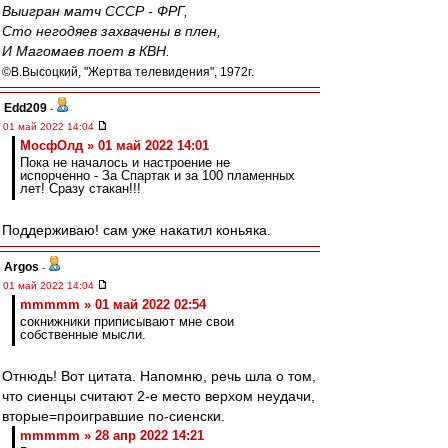
Выигран матч СССР - ФРГ,
Сто негодяев захвачены в плен,
И Магомаев поет в КВН.
©В.Высоцкий, "Жертва телевидения", 1972г.
Edd209
-
01 май 2022 14:04
МосфОлд » 01 май 2022 14:01
Пока не началось и настроение не
испорченно - За Спартак и за 100 пламенных
лет! Сразу стакан!!!
Поддерживаю! сам уже накатил коньяка.
Argos
-
01 май 2022 14:04
mmmmm » 01 май 2022 02:54
сокнижники приписывают мне свои
собственные мысли.
Отнюдь! Вот цитата. Напомню, речь шла о том,
что сиенцы считают 2-е место верхом неудачи,
вторые=проигравшие по-сиенски.
mmmmm » 28 апр 2022 14:21