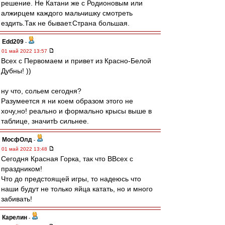
решение. Не Катани же с Родионовым или
алжирцем каждого мальчишку смотреть
ездить.Так не бывает.Страна большая.
Edd209
-
01 май 2022 13:57
Всех с Первомаем и привет из Красно-Белой
Дубны! ))
ну что, сольем сегодня?
Разумеется я ни коем образом этого не
хочу,но! реально и формально крысы выше в
таблице, значитЬ сильнее.
МосфОлд
-
01 май 2022 13:48
Сегодня Красная Горка, так что ВВсех с
праздником!
Что до предстоящей игры, то надеюсь что
наши будут не только яйца катать, но и много
забивать!
Карелин
-