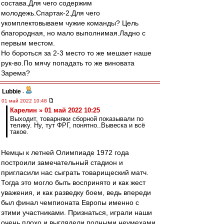
состава.Для чего содержим
молодежь.Спартак-2.Для чего
укомплектовываем чужие команды? Цель
благородная, но мало выполнимая.Ладно с
первым местом.
Но бороться за 2-3 место то же мешает наше
рук-во.По мячу попадать то же виновата
Зарема?
Lubbie
-
01 май 2022 10:48
Карелин » 01 май 2022 10:25
Выходит, товарняки сборной показывали по
телику. Ну, тут ФРГ, понятно..Вывеска и всё
такое.
Немцы к летней Олимпиаде 1972 года
построили замечательный стадион и
пригласили нас сыграть товарищеский матч.
Тогда это могло быть воспринято и как жест
уважения, и как разведку боем, ведь впереди
был финал чемпионата Европы именно с
этими участниками. Признаться, играли наши
очень плохо и выглядели полными неумехами