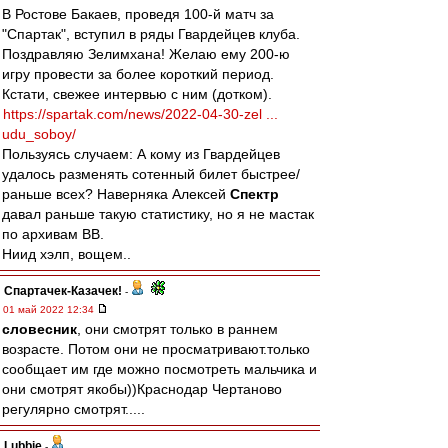
В Ростове Бакаев, проведя 100-й матч за
"Спартак", вступил в ряды Гвардейцев клуба.
Поздравляю Зелимхана! Желаю ему 200-ю
игру провести за более короткий период.
Кстати, свежее интервью с ним (дотком).
https://spartak.com/news/2022-04-30-zel ...
udu_soboy/
Пользуясь случаем: А кому из Гвардейцев
удалось разменять сотенный билет быстрее/
раньше всех? Наверняка Алексей
Спектр
давал раньше такую статистику, но я не мастак
по архивам ВВ.
Ниид хэлп, вощем..
Спартачек-Казачек!
-
01 май 2022 12:34
словесник
, они смотрят только в раннем
возрасте. Потом они не просматривают.только
сообщает им где можно посмотреть мальчика и
они смотрят якобы))Краснодар Чертаново
регулярно смотрят.....
Lubbie
-