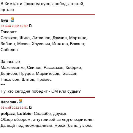
В Химках и Грозном нужны победы гостей,
щетаю..
Буц
-
01 май 2022 12:57
Говорят:
Селихов, Жиго, Литвинов, Джикия, Мартинс,
Зобнин, Мозес, Хлусевич, Игнатов, Бакаев,
Соболев
Запасные.
Максименко, Свинов, Рассказов, Кофрие,
Денисов, Пруцев, Маркитесов, Классен
Николсон, Шитов, Промес
***
Ну, кто сегодня победит - СМ или судьи?
Карелин
-
01 май 2022 12:51
poljazz
,
Lubbie
, Спасибо, друзья.
Обзор обзором, а тут живой взгляд очезрителя.
Да ещё под неожиданным, может быть, углом.