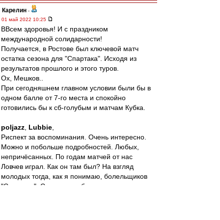
Карелин
-
01 май 2022 10:25
ВВсем здоровья! И с праздником
международной солидарности!
Получается, в Ростове был ключевой матч
остатка сезона для "Спартака". Исходя из
результатов прошлого и этого туров.
Ох, Мешков..
При сегодняшнем главном условии были бы в
одном балле от 7-го места и спокойно
готовились бы к сб-голубым и матчам Кубка.
poljazz
,
Lubbie
,
Риспект за воспоминания. Очень интересно.
Можно и побольше подробностей. Любых,
непричёсанных. По годам матчей от нас
Ловчев играл. Как он там был? На взгляд
молодых тогда, как я понимаю, болельщиков
"Спартака". Спрашиваю безо всяких задних.
Интересно, в самом деле. Тем более, до матча
более 3-х часов.
Выходит, товарняки сборной показывали по