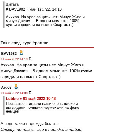
Цитата
# BAV1982 » май 1st, '22, 14:13
Ахххаа. На урал защиты нет. Минус Жиго и
минус Джикия... В одном моменте. 100%
сужьи зарядили на вылет Спартака :)
Так в след. туре Урал же.
BAV1982
-
01 май 2022 14:13
Ахххаа. На урал защиты нет. Минус Жиго и
минус Джикия... В одном моменте. 100% сужьи
зарядили на вылет Спартака :)
Argos
-
01 май 2022 14:08
Lubbie » 01 май 2022 10:48
Признаться, играли наши очень плохо и
выглядели полными неумехами на фоне
немцев
А ведь какие надежды были...
Слышу: не плачь - все в порядке в тайге,