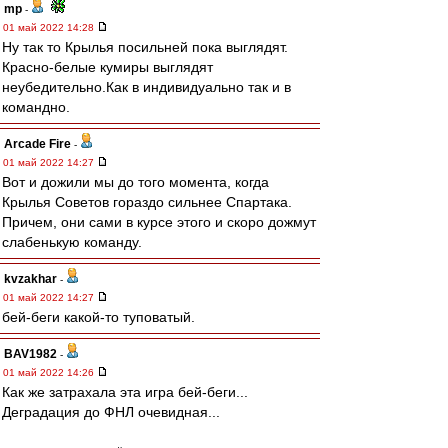
mp
-
01 май 2022 14:28
Ну так то Крылья посильней пока выглядят.
Красно-белые кумиры выглядят
неубедительно.Как в индивидуально так и в
командно.
Arcade Fire
-
01 май 2022 14:27
Вот и дожили мы до того момента, когда
Крылья Советов гораздо сильнее Спартака.
Причем, они сами в курсе этого и скоро дожмут
слабенькую команду.
kvzakhar
-
01 май 2022 14:27
бей-беги какой-то туповатый.
BAV1982
-
01 май 2022 14:26
Как же затрахала эта игра бей-беги...
Деградация до ФНЛ очевидная...