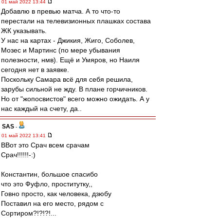
01 май 2022 13:44
Добавлю в превью матча. А то что-то
перестали на телевизионных плашках состава
ЖК указывать.
У нас на картах - Джикия, Жиго, Соболев,
Мозес и Мартинс (по мере убывания
полезности, нмв). Ещё и Умяров, но Наиля
сегодня нет в заявке.
Поскольку Самара всё для себя решила,
зарубы сильной не жду. В плане горчичников.
Но от "жопосвистов" всего можно ожидать. А у
нас каждый на счету, да..
SAS
-
01 май 2022 13:41
ВВот это Срач всем срачам
Срач!!!!!!-:)
Константин, большое спасибо
что это Фуфло, проститутку,,
Говно просто, как человека, дзюбу
Поставил на его место, рядом с
Сортиром?!?!?!...