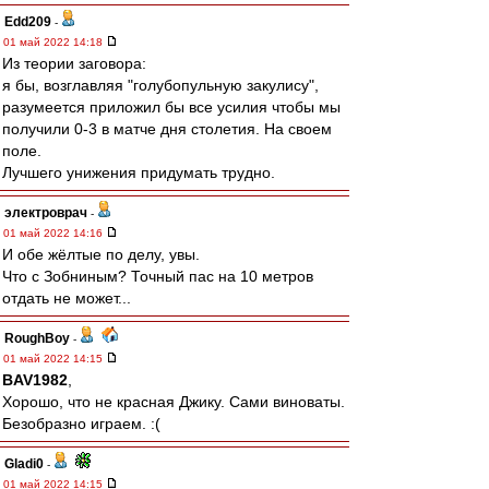
Edd209
-
01 май 2022 14:18
Из теории заговора:
я бы, возглавляя "голубопульную закулису",
разумеется приложил бы все усилия чтобы мы
получили 0-3 в матче дня столетия. На своем
поле.
Лучшего унижения придумать трудно.
электроврач
-
01 май 2022 14:16
И обе жёлтые по делу, увы.
Что с Зобниным? Точный пас на 10 метров
отдать не может...
RoughBoy
-
01 май 2022 14:15
BAV1982
,
Хорошо, что не красная Джику. Сами виноваты.
Безобразно играем. :(
Gladi0
-
01 май 2022 14:15