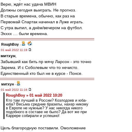
Верю, ждёт нас удача МВИН
Должны сегодня выиграть. Не прогноз.
В старые времена, обычно, как раз на
Первомай Спартак начинал в Луже играть.
С утра выпил, а днём/вечером на футбол.
Эхххх .... были времена.
RoughBoy
-
01 май 2022 11:19
митхун
,
Забывший как бить пр мячу Ларсон - это точно
Зарема. И с Соболевым что-то нечисто.
Единственный кто был не в курсе - Понсе.
митхун
-
01 май 2022 11:16
RoughBoy » 01 май 2022 10:20
Кто там лучший в России? Козлодоев и юба-
юба? Весьма средние бразилы, нахер никому
в Европе не нужные? У нас никогда никого
подобного в составе не было? Да вот же при
Каррере собирали и успешно!
Цель благородную поставили. Омоложение