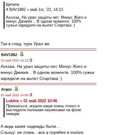
Цитата
# BAV1982 » май 1st, '22, 14:13
Ахххаа. На урал защиты нет. Минус Жиго и
минус Джикия... В одном моменте. 100%
сужьи зарядили на вылет Спартака :)
Так в след. туре Урал же.
BAV1982
-
01 май 2022 14:13
Ахххаа. На урал защиты нет. Минус Жиго и
минус Джикия... В одном моменте. 100% сужьи
зарядили на вылет Спартака :)
Argos
-
01 май 2022 14:08
Lubbie » 01 май 2022 10:48
Признаться, играли наши очень плохо и
выглядели полными неумехами на фоне
немцев
А ведь какие надежды были...
Слышу: не плачь - все в порядке в тайге,