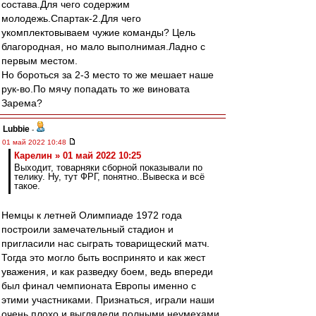
состава.Для чего содержим
молодежь.Спартак-2.Для чего
укомплектовываем чужие команды? Цель
благородная, но мало выполнимая.Ладно с
первым местом.
Но бороться за 2-3 место то же мешает наше
рук-во.По мячу попадать то же виновата
Зарема?
Lubbie
-
01 май 2022 10:48
Карелин » 01 май 2022 10:25
Выходит, товарняки сборной показывали по
телику. Ну, тут ФРГ, понятно..Вывеска и всё
такое.
Немцы к летней Олимпиаде 1972 года
построили замечательный стадион и
пригласили нас сыграть товарищеский матч.
Тогда это могло быть воспринято и как жест
уважения, и как разведку боем, ведь впереди
был финал чемпионата Европы именно с
этими участниками. Признаться, играли наши
очень плохо и выглядели полными неумехами