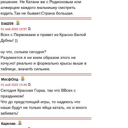
решение. Не Катани же с Родионовым или
алжирцем каждого мальчишку смотреть
ездить.Так не бывает.Страна большая.
Edd209
-
01 май 2022 13:57
Всех с Первомаем и привет из Красно-Белой
Дубны! ))
ну что, сольем сегодня?
Разумеется я ни коем образом этого не
хочу,но! реально и формально крысы выше в
таблице, значитЬ сильнее.
МосфОлд
-
01 май 2022 13:48
Сегодня Красная Горка, так что ВВсех с
праздником!
Что до предстоящей игры, то надеюсь что
наши будут не только яйца катать, но и много
забивать!
Карелин
-