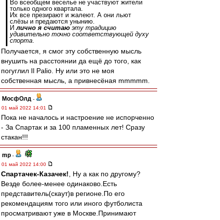
Во всеобщем веселье не участвуют жители
только одного квартала.
Их все презирают и жалеют. А они льют
слёзы и предаются унынию.
И
лично я считаю
эту традицию
удивительно точно соответствующей духу
спорта
.
Получается, я смог эту собственную мысль
внушить на расстоянии да ещё до того, как
погуглил Il Palio. Ну или это не моя
собственная мысль, а привнесёная mmmmm.
МосфОлд
-
01 май 2022 14:01
Пока не началось и настроение не испорченно
- За Спартак и за 100 пламенных лет! Сразу
стакан!!!
mp
-
01 май 2022 14:00
Спартачек-Казачек!
, Ну а как по другому?
Везде более-менее одинаково.Есть
представитель(скаут)в регионе.По его
рекомендациям того или иного футболиста
просматривают уже в Москве.Принимают