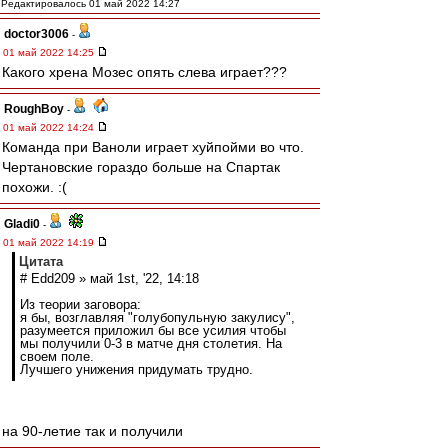
Редактировалось 01 май 2022 14:27
doctor3006
-
01 май 2022 14:25
Какого хрена Мозес опять слева играет???
RoughBoy
-
01 май 2022 14:24
Команда при Ваноли играет хуйпойми во что.
Чертановские гораздо больше на Спартак
похожи. :(
Gladi0
-
01 май 2022 14:19
Цитата
# Edd209 » май 1st, '22, 14:18
Из теории заговора:
я бы, возглавляя "голубопульную закулису",
разумеется приложил бы все усилия чтобы
мы получили 0-3 в матче дня столетия. На
своем поле.
Лучшего унижения придумать трудно.
на 90-летие так и получили