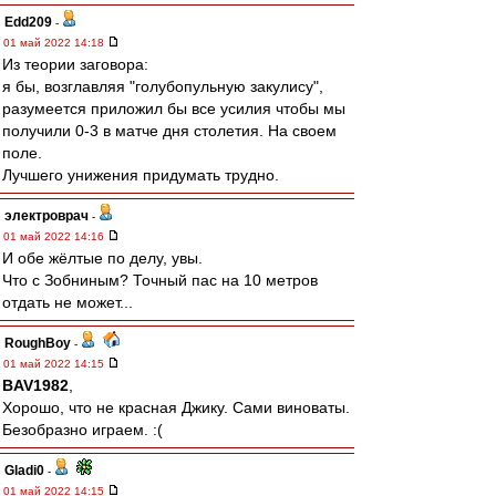
Edd209
-
01 май 2022 14:18
Из теории заговора:
я бы, возглавляя "голубопульную закулису",
разумеется приложил бы все усилия чтобы мы
получили 0-3 в матче дня столетия. На своем
поле.
Лучшего унижения придумать трудно.
электроврач
-
01 май 2022 14:16
И обе жёлтые по делу, увы.
Что с Зобниным? Точный пас на 10 метров
отдать не может...
RoughBoy
-
01 май 2022 14:15
BAV1982
,
Хорошо, что не красная Джику. Сами виноваты.
Безобразно играем. :(
Gladi0
-
01 май 2022 14:15