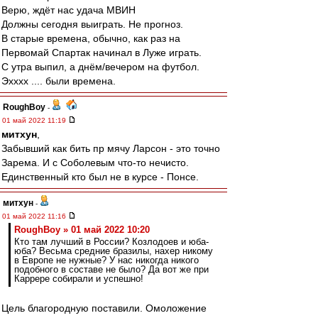
Верю, ждёт нас удача МВИН
Должны сегодня выиграть. Не прогноз.
В старые времена, обычно, как раз на
Первомай Спартак начинал в Луже играть.
С утра выпил, а днём/вечером на футбол.
Эхххх .... были времена.
RoughBoy
-
01 май 2022 11:19
митхун
,
Забывший как бить пр мячу Ларсон - это точно
Зарема. И с Соболевым что-то нечисто.
Единственный кто был не в курсе - Понсе.
митхун
-
01 май 2022 11:16
RoughBoy » 01 май 2022 10:20
Кто там лучший в России? Козлодоев и юба-
юба? Весьма средние бразилы, нахер никому
в Европе не нужные? У нас никогда никого
подобного в составе не было? Да вот же при
Каррере собирали и успешно!
Цель благородную поставили. Омоложение