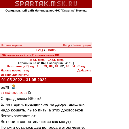
Официальный сайт болельщиков ФК "Спартак" Москва
Полная версия
Вход
•
Регистрация
FAQ
•
Поиск
Общение на сайте
Гостевая книга ВВ
»
Пред. тема
|
След. тема
Страница
82
из
84
[ Сообщений: 4152 ]
На страницу
Пред.
1
...
79
,
80
,
81
,
82
,
83
,
84
След.
Начать новую тему
Добавить
Версия для печати
01.05.2022 - 31.05.2022
as78
-
01 май 2022 15:01
С праздником ВВсех!
Блин парни, праздник же на дворе, шашлык
надо кюшать, пыво пить, а этих дровосеков
бегать заставляют.
Вот они и сопротивляются как могут)
По сути осталось два вопроса в этом чемпе.