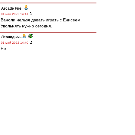
Arcade Fire
-
01 май 2022 14:41
Ваноли нельзя давать играть с Енисеем.
Увольнять нужно сегодня.
Леонидыч
-
01 май 2022 14:40
Не…
Давайте пожалеем «своих игроков»…
«Свою команду», блядь…
По-болеем от души!
poljazz
-
01 май 2022 14:40
Складывается такое впечатление, что команда
совершенно неуправляемая. Хлусевича и
Мозеса надо срочно менять. Да и Джикию тоже
mp
-
01 май 2022 14:40
Просто рвать уже начинают на куски.
Позорники.