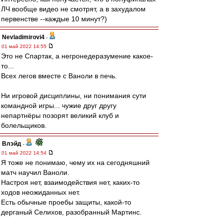
ЛЧ вообще видео не смотрят, а в захудалом
первенстве --каждые 10 минут?)
Nevladimirovi4
-
01 май 2022 14:55
Это не Спартак, а негронедеразумение какое-
то...
Всех легов вместе с Ваноли в печь.
Ни игровой дисциплины, ни понимания сути
командной игры... чужие друг другу
непартнёры позорят великий клуб и
болельщиков.
Влэйд
-
01 май 2022 14:54
Я тоже не понимаю, чему их на сегодняшний
матч научил Ваноли.
Настроя нет, взаимодействия нет, каких-то
ходов неожиданных нет.
Есть обычные проебы защиты, какой-то
дерганый Селихов, разобранный Мартинс.