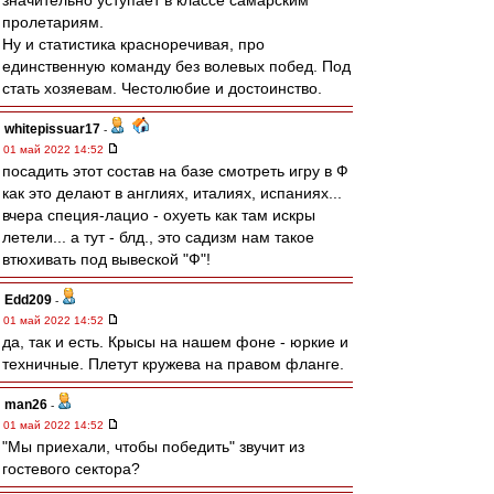
значительно уступает в классе самарским
пролетариям.
Ну и статистика красноречивая, про
единственную команду без волевых побед. Под
стать хозяевам. Честолюбие и достоинство.
whitepissuar17
-
01 май 2022 14:52
посадить этот состав на базе смотреть игру в Ф
как это делают в англиях, италиях, испаниях...
вчера специя-лацио - охуеть как там искры
летели... а тут - блд., это садизм нам такое
втюхивать под вывеской "Ф"!
Edd209
-
01 май 2022 14:52
да, так и есть. Крысы на нашем фоне - юркие и
техничные. Плетут кружева на правом фланге.
man26
-
01 май 2022 14:52
"Мы приехали, чтобы победить" звучит из
гостевого сектора?