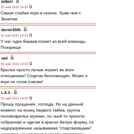
poljazz
-
01 май 2022 14:53
Самая слабая игра в сезоне. Хуже чем с
Зенитом
doctor3006
-
01 май 2022 14:53
У нас один Бакаев играет из всей команды.
Позорище.
nad
-
01 май 2022 14:52
Крылья просто лучше играют во всех
отношениях! Спартак беспомощен. Мозес к
игре не готов совсем!
L.А.V.
-
01 май 2022 14:52
Прошу прощения, господа. Но на данный
момент, на конец первого тайма, группа
половозрелых мужчин, по чьей-то прихоти
собранная и одетая в красно-белую форму, по
недоразумению называемая "спартаковцами",