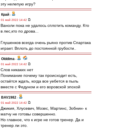
эту нелепую игру?
Край
-
01 май 2022 14:42
Ваноли пока не удалось сплотить команду. Кто
в лес,кто по дрова...
Глушенков всегда очень рьяно против Спартака
играет. Вплоть до постоянной грубости..
Olddima
-
01 май 2022 14:42
Слов никаких нет
Понимание почему так происходит есть,
остаётся ждать, когда все уебется в пыль
вместе с Федуном и его воровской эпохой
BAV1982
-
01 май 2022 14:42
Джикия, Хлусевич, Мозес, Мартинс, Зобнин- к
матчу не готовы совершенно.
Но главное, что к игре не готов тренер. Да и
тренер ли это.