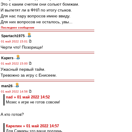
Это с каким счетом они сольют бомжам.
И вылетят ли в ФНЛ по итогу стыков.
Для нас пару вопросов имею ввиду.
Для них вопросов не осталось, увы...
Последнее сообщение
Spartach1975
-
01 май 2022 15:01
Черти что! Позорище!
Kapers
-
01 май 2022 15:00
Ужасный первый тайм.
Тревожно за игру с Енисеем.
man26
-
01 май 2022 14:58
nad » 01 май 2022 14:52
Мозес к игре не готов совсем!
А кто готов?
Карелин » 01 май 2022 14:57
Для Самары это ваще полдень.