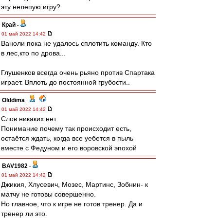
эту нелепую игру?
Край
-
01 май 2022 14:42
Ваноли пока не удалось сплотить команду. Кто
в лес,кто по дрова...
Глушенков всегда очень рьяно против Спартака
играет. Вплоть до постоянной грубости..
Olddima
-
01 май 2022 14:42
Слов никаких нет
Понимание почему так происходит есть,
остаётся ждать, когда все уебется в пыль
вместе с Федуном и его воровской эпохой
BAV1982
-
01 май 2022 14:42
Джикия, Хлусевич, Мозес, Мартинс, Зобнин- к
матчу не готовы совершенно.
Но главное, что к игре не готов тренер. Да и
тренер ли это.