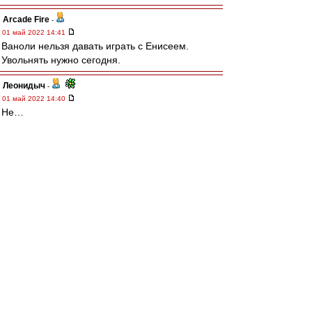
Arcade Fire
-
01 май 2022 14:41
Ваноли нельзя давать играть с Енисеем.
Увольнять нужно сегодня.
Леонидыч
-
01 май 2022 14:40
Не…
Давайте пожалеем «своих игроков»…
«Свою команду», блядь…
По-болеем от души!
poljazz
-
01 май 2022 14:40
Складывается такое впечатление, что команда
совершенно неуправляемая. Хлусевича и
Мозеса надо срочно менять. Да и Джикию тоже
mp
-
01 май 2022 14:40
Просто рвать уже начинают на куски.
Позорники.