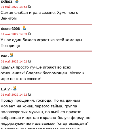
poljazz
-
01 май 2022 14:53
Самая слабая игра в сезоне. Хуже чем с
Зенитом
doctor3006
-
01 май 2022 14:53
У нас один Бакаев играет из всей команды.
Позорище.
nad
-
01 май 2022 14:52
Крылья просто лучше играют во всех
отношениях! Спартак беспомощен. Мозес к
игре не готов совсем!
L.А.V.
-
01 май 2022 14:52
Прошу прощения, господа. Но на данный
момент, на конец первого тайма, группа
половозрелых мужчин, по чьей-то прихоти
собранная и одетая в красно-белую форму, по
недоразумению называемая "спартаковцами",