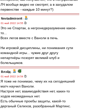
ЛЧ вообще видео не смотрят, а в захудалом
первенстве --каждые 10 минут?)
Nevladimirovi4
-
01 май 2022 14:55
Это не Спартак, а негронедеразумение какое-
то...
Всех легов вместе с Ваноли в печь.
Ни игровой дисциплины, ни понимания сути
командной игры... чужие друг другу
непартнёры позорят великий клуб и
болельщиков.
Влэйд
-
01 май 2022 14:54
Я тоже не понимаю, чему их на сегодняшний
матч научил Ваноли.
Настроя нет, взаимодействия нет, каких-то
ходов неожиданных нет.
Есть обычные проебы защиты, какой-то
дерганый Селихов, разобранный Мартинс.