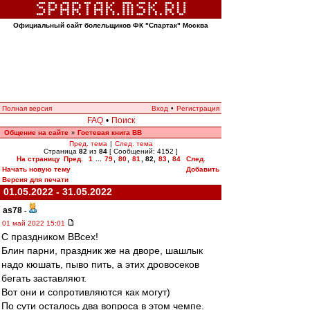
Официальный сайт болельщиков ФК "Спартак" Москва
Полная версия
Вход
•
Регистрация
FAQ
•
Поиск
Общение на сайте
Гостевая книга ВВ
»
Пред. тема
|
След. тема
Страница
82
из
84
[ Сообщений: 4152 ]
На страницу
Пред.
1
...
79
,
80
,
81
,
82
,
83
,
84
След.
Начать новую тему
Добавить
Версия для печати
01.05.2022 - 31.05.2022
as78
-
01 май 2022 15:01
С праздником ВВсех!
Блин парни, праздник же на дворе, шашлык
надо кюшать, пыво пить, а этих дровосеков
бегать заставляют.
Вот они и сопротивляются как могут)
По сути осталось два вопроса в этом чемпе.