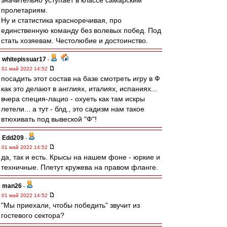
значительно уступает в классе самарским
пролетариям.
Ну и статистика красноречивая, про
единственную команду без волевых побед. Под
стать хозяевам. Честолюбие и достоинство.
whitepissuar17
-
01 май 2022 14:52
посадить этот состав на базе смотреть игру в Ф
как это делают в англиях, италиях, испаниях...
вчера специя-лацио - охуеть как там искры
летели... а тут - блд., это садизм нам такое
втюхивать под вывеской "Ф"!
Edd209
-
01 май 2022 14:52
да, так и есть. Крысы на нашем фоне - юркие и
техничные. Плетут кружева на правом фланге.
man26
-
01 май 2022 14:52
"Мы приехали, чтобы победить" звучит из
гостевого сектора?