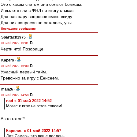
Это с каким счетом они сольют бомжам.
И вылетят ли в ФНЛ по итогу стыков.
Для нас пару вопросов имею ввиду.
Для них вопросов не осталось, увы...
Последнее сообщение
Spartach1975
-
01 май 2022 15:01
Черти что! Позорище!
Kapers
-
01 май 2022 15:00
Ужасный первый тайм.
Тревожно за игру с Енисеем.
man26
-
01 май 2022 14:58
nad » 01 май 2022 14:52
Мозес к игре не готов совсем!
А кто готов?
Карелин » 01 май 2022 14:57
Для Самары это ваще полдень.