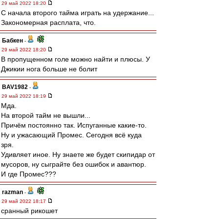
29 май 2022 18:20
С начала второго тайма играть на удержание...
Закономерная расплата, что.
Бабкен
-
29 май 2022 18:20
В пропущенном голе можно найти и плюсы. У
Джикии нога больше не болит
BAV1982
-
29 май 2022 18:19
Мда.
На второй тайм не вышли...
Причём постоянно так. Испуганные какие-то.
Ну и ужасающий Промес. Сегодня всё куда
зря.
Удивляет иное. Ну знаете же будет скипидар от
мусоров, ну сыграйте без ошибок и авантюр.
И где Промес???
razman
-
29 май 2022 18:17
сранный рикошет