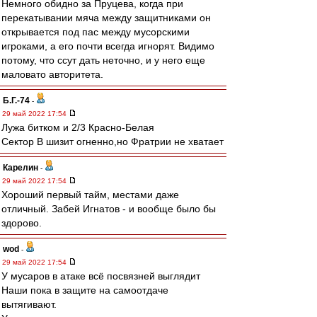
Немного обидно за Пруцева, когда при
перекатывании мяча между защитниками он
открывается под пас между мусорскими
игроками, а его почти всегда игнорят. Видимо
потому, что ссут дать неточно, и у него еще
маловато авторитета.
Б.Г.-74
-
29 май 2022 17:54
Лужа битком и 2/3 Красно-Белая
Сектор В шизит огненно,но Фратрии не хватает
Карелин
-
29 май 2022 17:54
Хороший первый тайм, местами даже
отличный. Забей Игнатов - и вообще было бы
здорово.
wod
-
29 май 2022 17:54
У мусаров в атаке всё посвязней выглядит
Наши пока в защите на самоотдаче
вытягивают.