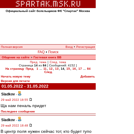
Официальный сайт болельщиков ФК "Спартак" Москва
Полная версия
Вход
•
Регистрация
FAQ
•
Поиск
Общение на сайте
Гостевая книга ВВ
»
Пред. тема
|
След. тема
Страница
14
из
84
[ Сообщений: 4152 ]
На страницу
Пред.
1
...
11
,
12
,
13
,
14
,
15
,
16
,
17
...
84
След.
Начать новую тему
Добавить
Версия для печати
01.05.2022 - 31.05.2022
Sladkov
-
29 май 2022 18:55
Ща нам пеналь придет
Последнее сообщение
Sladkov
-
29 май 2022 18:48
В центр поля нужен сейчас тот, кто будет тупо