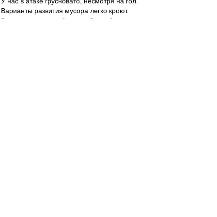
У нас в атаке грусновато, несмотря на гол.
Варианты развития мусора легко кроют.
Главное не расслабляться. За любую потерю
фокуса накажут нас.
Редактировалось 29 май 2022 17:55
brd
-
29 май 2022 17:54
Много бегаем, и это компенсирует отсутствие
большого мастерства.
старичок
-
29 май 2022 17:53
Мартинс хорош, жду, когда Хлусевич прибавит
razman
-
29 май 2022 17:52
ну .. за первый тайм!
Влэйд
-
29 май 2022 17:51
Одно нарушение наших за тайм - даже не
припомню такого.