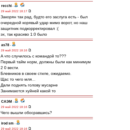
recchi
-
29 май 2022 18:17
Закорян так рад, будто его заслуга есть - был
очередной корявый удар мимо ворот, но наш
защитник подкорректировал :(
эх, так красиво 1:0 было
as78
-
29 май 2022 18:16
А что случилось с командой то???
Первый тайм норм, должны были как минимум
2 0 вести.
Блевников в своем стиле, ожидаемо.
Щас то чего мля...
Дали поднять голову мусарне
Занимаются хуйней какой то
САЭМ
-
29 май 2022 18:16
Чего вышли обосравшись?
irod sm
-
29 май 2022 18:16