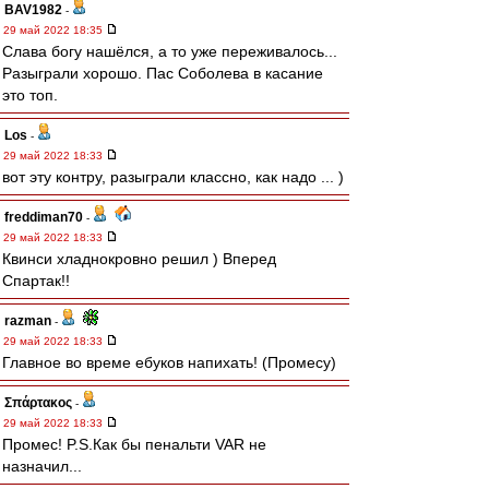
BAV1982
-
29 май 2022 18:35
Слава богу нашёлся, а то уже переживалось...
Разыграли хорошо. Пас Соболева в касание
это топ.
Los
-
29 май 2022 18:33
вот эту контру, разыграли классно, как надо ... )
freddiman70
-
29 май 2022 18:33
Квинси хладнокровно решил ) Вперед
Спартак!!
razman
-
29 май 2022 18:33
Главное во време ебуков напихать! (Промесу)
Σπάρτακος
-
29 май 2022 18:33
Промес! P.S.Как бы пенальти VAR не
назначил...