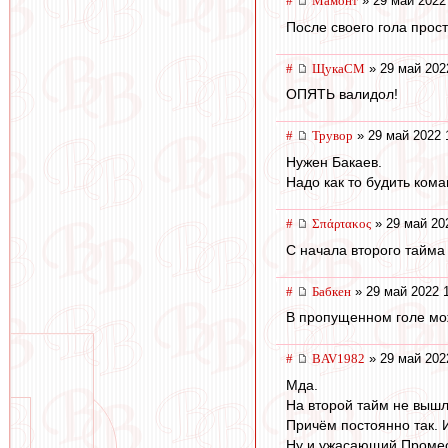
#
Мамонт
» 29 май 2022
После своего гола прос
#
ЩукаСМ
» 29 май 202
ОПЯТЬ валидол!
#
Трувор
» 29 май 2022 
Нужен Бакаев.
Надо как то будить кома
#
Σπάρτακος
» 29 май 20
С начала второго тайма 
#
Бабкен
» 29 май 2022 
В пропущенном голе мож
#
BAV1982
» 29 май 202
Мда.
На второй тайм не вышли
Причём постоянно так. 
Ну и ужасающий Промес.