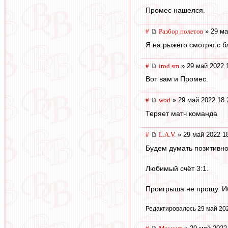
Промес нашелся.
#
Разбор полетов
» 29 ма
Я на рыжего смотрю с бл
#
irod sm
» 29 май 2022 
Вот вам и Промес.
#
wod
» 29 май 2022 18:
Теряет матч команда
#
L.А.V.
» 29 май 2022 1
Будем думать позитивно
Любимый счёт 3:1.
Проигрыша не прощу. Иб
Редактировалось 29 май 20