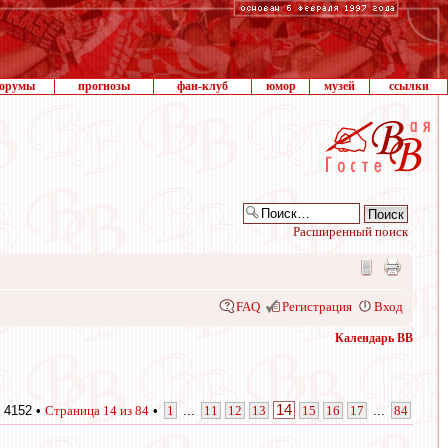
орумы
прогнозы
фан-клуб
юмор
музей
ссылки
Расширенный поиск
FAQ
Регистрация
Вход
Календарь ВВ
14
 4152 •
Страница
14
из
84
•
1
...
11
12
13
15
16
17
...
84