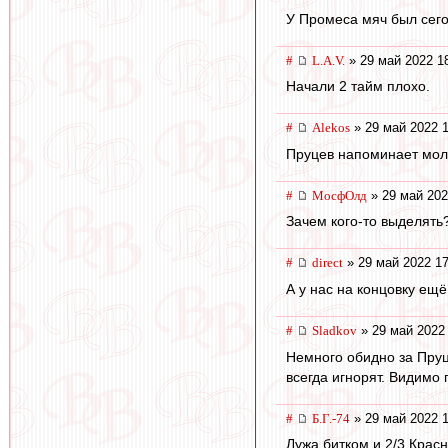
У Промеса мяч был сегод
#
L.А.V.
» 29 май 2022 1
Начали 2 тайм плохо.
#
Alekos
» 29 май 2022 1
Пруцев напоминает моло
#
МосфОлд
» 29 май 202
Зачем кого-то выделять?
#
direct
» 29 май 2022 17
А у нас на концовку ещё
#
Sladkov
» 29 май 2022
Немного обидно за Пруц
всегда игнорят. Видимо 
#
Б.Г.-74
» 29 май 2022 1
Лужа битком и 2/3 Крас