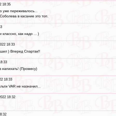
2 18:35
о уже переживалось...
Соболева в касание это топ.
33
 классно, как надо ... )
022 18:33
шил ) Вперед Спартак!!
18:33
в напихать! (Промесу)
22 18:33
льти VAR не назначил...
2022 18:32
8:32