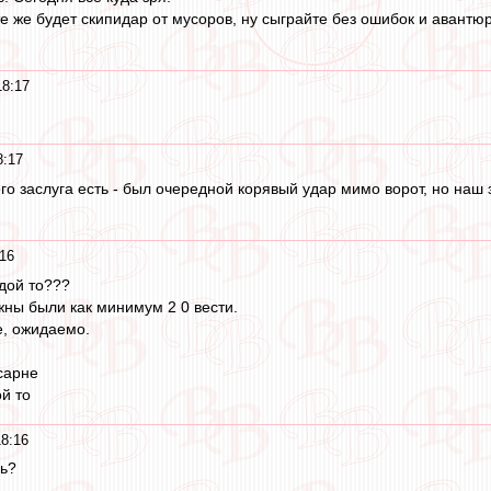
е же будет скипидар от мусоров, ну сыграйте без ошибок и авантюр
18:17
8:17
его заслуга есть - был очередной корявый удар мимо ворот, но наш
16
ндой то???
ны были как минимум 2 0 вести.
е, ожидаемо.
сарне
й то
8:16
ь?