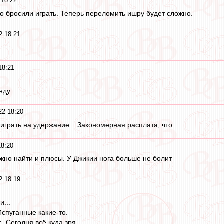
 18:22
то бросили играть. Теперь переломить ишру будет сложно.
2 18:21
18:21
нду.
22 18:20
играть на удержание... Закономерная расплата, что.
18:20
но найти и плюсы. У Джикии нога больше не болит
2 18:19
...
Испуганные какие-то.
 Сегодня всё куда зря.