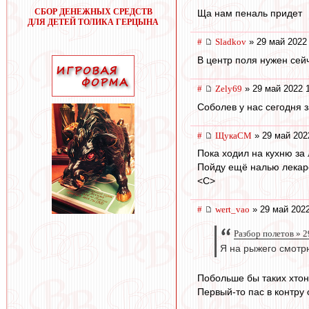
СБОР ДЕНЕЖНЫХ СРЕДСТВ
Ща нам пеналь придет
ДЛЯ ДЕТЕЙ ТОЛИКА ГЕРЦЫНА
#
Sladkov
» 29 май 2022
В центр поля нужен сейч
#
Zely69
» 29 май 2022 
Соболев у нас сегодня з
#
ЩукаСМ
» 29 май 202
Пока ходил на кухню за
Пойду ещё налью лекар
<C>
#
wert_vao
» 29 май 2022
Разбор полетов » 2
Я на рыжего смотрю
Побольше бы таких хтон
Первый-то пас в контру 