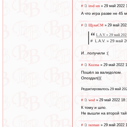
#
irod sm
» 29 май 2022 
А что игра разве не 45 
#
ЩукаСМ
» 29 май 202
L.А.V. » 29 май 20
# L.А.V. » 29 май 
И...получили :(
#
Kuzma
» 29 май 2022 1
Пошёл за валидолом.
Опоздал(((
Редактировалось 29 май 20
#
wod
» 29 май 2022 18:
К тому и шло.
Не вышли на второй та
#
razman
» 29 май 2022 