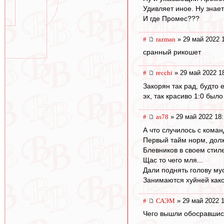
Удивляет иное. Ну знает
И где Промес???
#
razman
» 29 май 2022 
сранный рикошет
#
recchi
» 29 май 2022 1
Закорян так рад, будто 
эх, так красиво 1:0 было
#
as78
» 29 май 2022 18:
А что случилось с кома
Первый тайм норм, долж
Блевников в своем стил
Щас то чего мля...
Дали поднять голову му
Занимаются хуйней како
#
САЭМ
» 29 май 2022 1
Чего вышли обосравшис