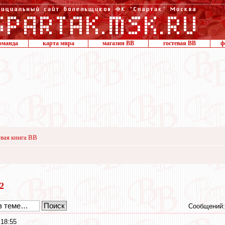
оманда
карта мира
магазин ВВ
гостевая ВВ
ф
вая книга ВВ
22
Сообщений:
 18:55