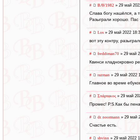
#
BAV1982
» 29 май 202
Слава богу нашёлся, а т
Разыграли хорошо. Пас 
#
Los
» 29 май 2022 18:
вот эту контру, разыграли
#
freddiman70
» 29 май 2
Квинси хладнокровно ре
#
razman
» 29 май 2022 
Главное во време ебуко
#
Σπάρτακος
» 29 май 20
Промес! P.S.Как бы пена
#
dr. noormann
» 29 май 
Счастье есть.
#
sbvinn
» 29 май 2022 1