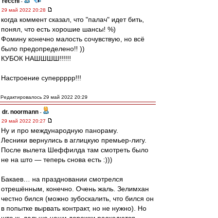
recchi
-
29 май 2022 20:28
когда коммент сказал, что "палач" идет бить,
понял, что есть хорошие шансы! %)
Фомину конечно малость сочувствую, но всё
было предопределено!! ))
КУБОК НАШШШШ!!!!!!
Настроение суперрррр!!!
Редактировалось 29 май 2022 20:29
dr. noormann
-
29 май 2022 20:27
Ну и про международную панораму.
Лесники вернулись в аглицкую премьер-лигу.
После вылета Шеффилда там смотреть было
не на што — теперь снова есть :)))
Бакаев… на праздновании смотрелся
отрешённым, конечно. Очень жаль. Зелимхан
честно бился (можно зубоскалить, что бился он
в попытке вырвать контракт, но не нужно). Но