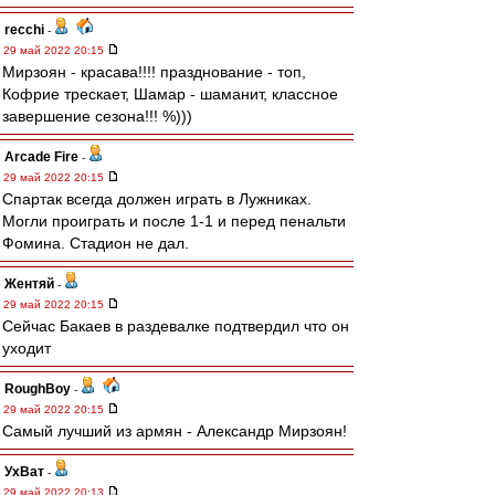
recchi
-
29 май 2022 20:15
Мирзоян - красава!!!! празднование - топ,
Кофрие трескает, Шамар - шаманит, классное
завершение сезона!!! %)))
Arcade Fire
-
29 май 2022 20:15
Спартак всегда должен играть в Лужниках.
Могли проиграть и после 1-1 и перед пенальти
Фомина. Стадион не дал.
Жентяй
-
29 май 2022 20:15
Сейчас Бакаев в раздевалке подтвердил что он
уходит
RoughBoy
-
29 май 2022 20:15
Самый лучший из армян - Александр Мирзоян!
УхВат
-
29 май 2022 20:13