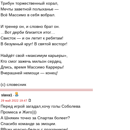
Трибун торжественный хорал,
Мечты заветной полыханье —
Всё Массимо в себя вобрал.
И тренер он, и словно брат он.
…Вот дерби близится итог…
Свисток — и он летит к ребятам!
В безумный круг! В святой восторг!
Найдёт свой «максимум карьеры»,
Кто смог зажечь мильон сердец.
Длись, время Массимо Карреры!
Вчерашней немощи — конец!
(c) словесник
slava1
-
29 май 2022 19:47
Перед игрой загадал,хочу голы Соболева
Промеса и Жиго)))
А Шнякин точно за Спартак болеет?
Спасибо команде за эмоции.
ВВсех краснo-белых с праздником!