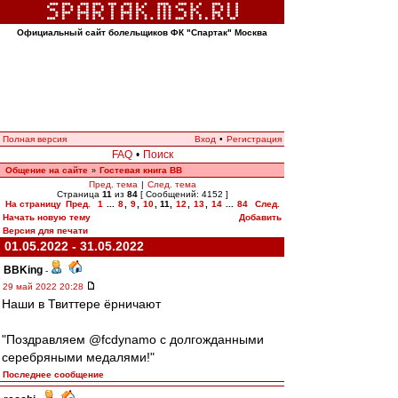
Официальный сайт болельщиков ФК "Спартак" Москва
Полная версия
Вход
•
Регистрация
FAQ
•
Поиск
Общение на сайте
Гостевая книга ВВ
»
Пред. тема
|
След. тема
Страница
11
из
84
[ Сообщений: 4152 ]
На страницу
Пред.
1
...
8
,
9
,
10
,
11
,
12
,
13
,
14
...
84
След.
Начать новую тему
Добавить
Версия для печати
01.05.2022 - 31.05.2022
BBKing
-
29 май 2022 20:28
Наши в Твиттере ёрничают
"Поздравляем @fcdynamo с долгожданными
серебряными медалями!"
Последнее сообщение