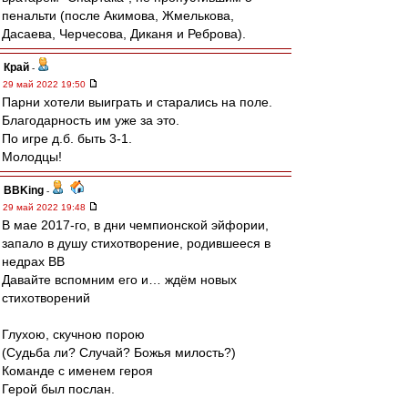
пенальти (после Акимова, Жмелькова,
Дасаева, Черчесова, Диканя и Реброва).
Край
-
29 май 2022 19:50
Парни хотели выиграть и старались на поле.
Благодарность им уже за это.
По игре д.б. быть 3-1.
Молодцы!
BBKing
-
29 май 2022 19:48
В мае 2017-го, в дни чемпионской эйфории,
запало в душу стихотворение, родившееся в
недрах ВВ
Давайте вспомним его и… ждём новых
стихотворений
Глухою, скучною порою
(Судьба ли? Случай? Божья милость?)
Команде с именем героя
Герой был послан.