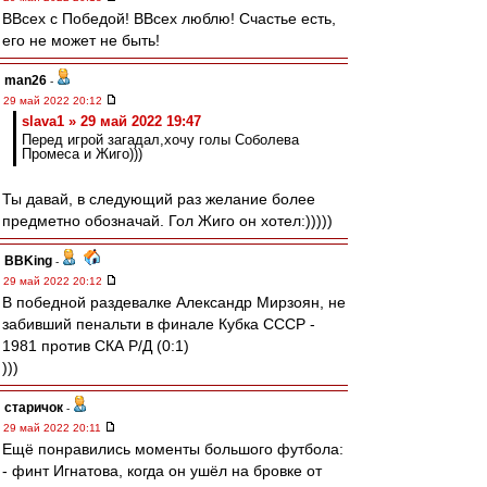
ВВсех с Победой! ВВсех люблю! Счастье есть,
его не может не быть!
man26
-
29 май 2022 20:12
slava1 » 29 май 2022 19:47
Перед игрой загадал,хочу голы Соболева
Промеса и Жиго)))
Ты давай, в следующий раз желание более
предметно обозначай. Гол Жиго он хотел:)))))
BBKing
-
29 май 2022 20:12
В победной раздевалке Александр Мирзоян, не
забивший пенальти в финале Кубка СССР -
1981 против СКА Р/Д (0:1)
)))
старичок
-
29 май 2022 20:11
Ещё понравились моменты большого футбола:
- финт Игнатова, когда он ушёл на бровке от