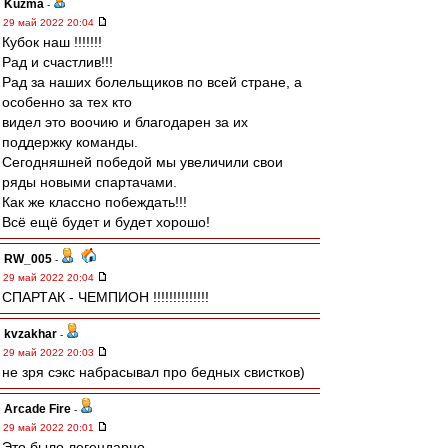
Kuzma
-
29 май 2022 20:04
Кубок наш !!!!!!!
Рад и счастлив!!!
Рад за наших болельщиков по всей стране, а
особенно за тех кто
видел это воочию и благодарен за их
поддержку команды.
Сегодняшней победой мы увеличили свои
ряды новыми спартачами.
Как же классно побеждать!!!
Всё ещё будет и будет хорошо!
RW_005
-
29 май 2022 20:04
СПАРТАК - ЧЕМПИОН !!!!!!!!!!!!!!
kvzakhar
-
29 май 2022 20:03
не зря сэкс набрасывал про бедных свистков)
Arcade Fire
-
29 май 2022 20:01
Это было легендарно.