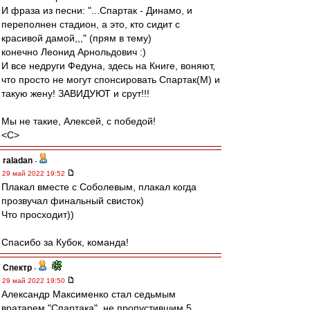
И фраза из песни: "...Спартак - Динамо, и
переполнен стадион, а это, кто сидит с
красивой дамой,,," (прям в тему)
конечно Леонид Арнольдович :)
И все недруги Федуна, здесь на Книге, воняют,
что просто не могут спонсировать Спартак(М) и
такую жену! ЗАВИДУЮТ и срут!!!
Мы не такие, Алексей, с победой!
<C>
raladan
-
29 май 2022 19:52
Плакал вместе с Соболевым, плакал когда
прозвучал финальный свисток)
Что просходит))
Спасибо за Кубок, команда!
Спектр
-
29 май 2022 19:50
Александр Максименко стал седьмым
вратарем "Спартака", не пропустившим 5