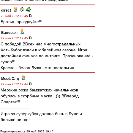
direct
-
29 май 2022 19:45
Братья, празднуйте!!!
Валерыч
-
29 май 2022 19:45
С победой ВВсех нас многострадальных!
Хоть Кубок взяли в юбилейном сезоне. Игра
достойная финала по интриге. Празднование -
супер!!!
Красно - белая Лужа - это ностальгия...
МосфОлд
-
29 май 2022 19:44
Мерзкие рожи бамжатских начальников
обулись в скорбные маски...))) ВВперёд
Спартак!!!
- - - - - - - - - - -
Игра за суперкубок должна быть в Луже и
больше ни где!
Редактировалось 29 май 2022 19:46