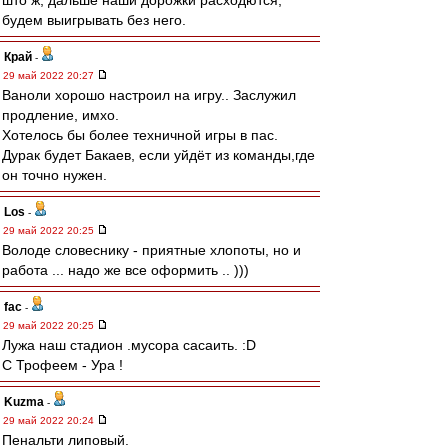
што ж, дальше наши дорожки расходются,
будем выигрывать без него.
Край
-
29 май 2022 20:27
Ваноли хорошо настроил на игру.. Заслужил
продление, имхо.
Хотелось бы более техничной игры в пас.
Дурак будет Бакаев, если уйдёт из команды,где
он точно нужен.
Los
-
29 май 2022 20:25
Володе словеснику - приятные хлопоты, но и
работа ... надо же все оформить .. )))
fac
-
29 май 2022 20:25
Лужа наш стадион .мусора сасаить. :D
С Трофеем - Ура !
Kuzma
-
29 май 2022 20:24
Пенальти липовый.