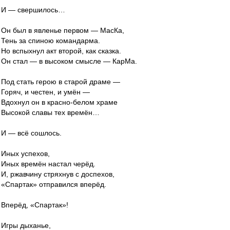
И — свершилось…
Он был в явленье первом — МасКа,
Тень за спиною командарма.
Но вспыхнул акт второй, как сказка.
Он стал — в высоком смысле — КарМа.
Под стать герою в старой драме —
Горяч, и честен, и умён —
Вдохнул он в красно-белом храме
Высокой славы тех времён…
И — всё сошлось.
Иных успехов,
Иных времён настал черёд.
И, ржавчину стряхнув с доспехов,
«Спартак» отправился вперёд.
Вперёд, «Спартак»!
Игры дыханье,