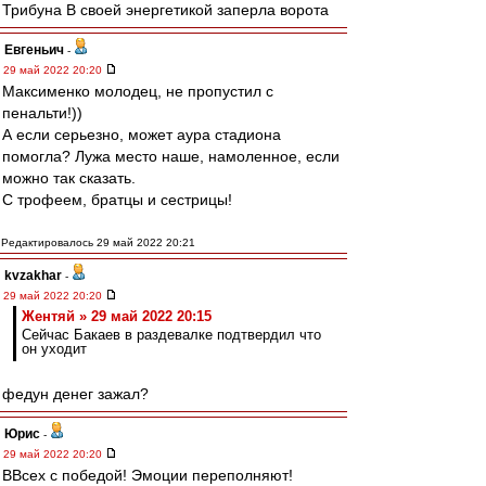
Трибуна B своей энергетикой заперла ворота
Евгеньич
-
29 май 2022 20:20
Максименко молодец, не пропустил с
пенальти!))
А если серьезно, может аура стадиона
помогла? Лужа место наше, намоленное, если
можно так сказать.
С трофеем, братцы и сестрицы!
Редактировалось 29 май 2022 20:21
kvzakhar
-
29 май 2022 20:20
Жентяй » 29 май 2022 20:15
Сейчас Бакаев в раздевалке подтвердил что
он уходит
федун денег зажал?
Юрис
-
29 май 2022 20:20
ВВсех с победой! Эмоции переполняют!