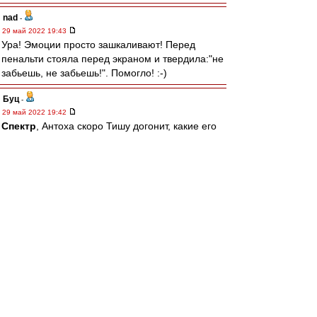
nad
-
29 май 2022 19:43
Ура! Эмоции просто зашкаливают! Перед
пенальти стояла перед экраном и твердила:"не
забьешь, не забьешь!". Помогло! :-)
Буц
-
29 май 2022 19:42
Спектр
, Антоха скоро Тишу догонит, какие его
годы.
Карелин
-
29 май 2022 19:41
"СПАРТАК" - С КУБКОМ!
АААААААААААААААААА!!!!
Счастье переполняет. Рад за очевидцев. Финал
- на скрижали! Все - молодцы!!!!
Argos
-
29 май 2022 19:41
УРА!
Мы выиграли! Не получили худший результат в