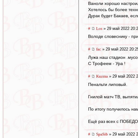
Ваноли хорошо настроил
Хотелось бы более техн
Дурак будет Бакаев, есл
#
Los
» 29 май 2022 20:
Володе словеснику - при
#
fac
» 29 май 2022 20:2
Лужа наш стадион .мусо
С Трофеем - Ура !
#
Kuzma
» 29 май 2022 2
Пенальти липовый.
Гнилой матч ТВ, выпяти
По итогу получилось на
Ещё раз всех с ПОБЕДОЙ
#
SpaSib
» 29 май 2022 2