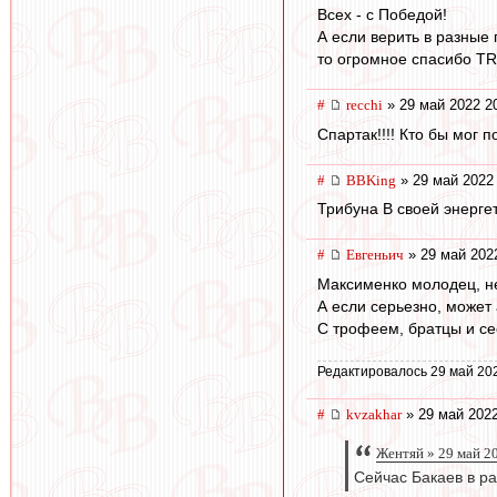
Всех - с Победой!
А если верить в разные
то огромное спасибо TR
#
recchi
» 29 май 2022 2
Спартак!!!! Кто бы мог п
#
BBKing
» 29 май 2022
Трибуна B своей энерге
#
Евгеньич
» 29 май 202
Максименко молодец, не
А если серьезно, может
С трофеем, братцы и се
Редактировалось 29 май 20
#
kvzakhar
» 29 май 2022
Жентяй » 29 май 2
Сейчас Бакаев в ра