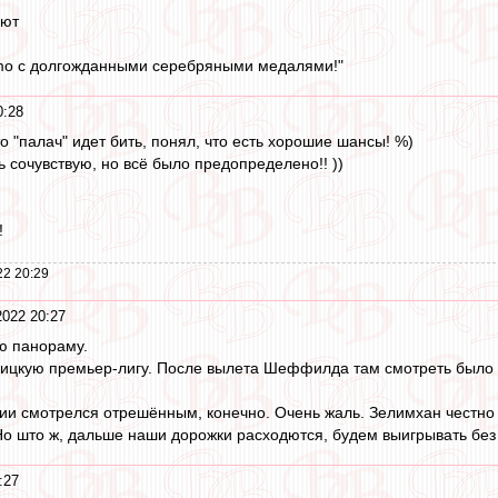
ают
mo с долгожданными серебряными медалями!"
0:28
то "палач" идет бить, понял, что есть хорошие шансы! %)
 сочувствую, но всё было предопределено!! ))
!
22 20:29
2022 20:27
ю панораму.
лицкую премьер-лигу. После вылета Шеффилда там смотреть было не
и смотрелся отрешённым, конечно. Очень жаль. Зелимхан честно б
 Но што ж, дальше наши дорожки расходются, будем выигрывать без 
:27