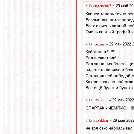
#
eugene007
» 29 май 20
Квинси теперь точно ле
Вспоминаю поток переда
Всех с очень важной по
Очень важный трофей и 
#
Kuzma
» 29 май 2022 2
Кубок наш !!!!!!!
Рад и счастлив!!!
Рад за наших болельщико
видел это воочию и бла
Сегодняшней победой м
Как же классно побеждат
Всё ещё будет и будет 
#
RW_005
» 29 май 2022
СПАРТАК - ЧЕМПИОН !!!!!!!
#
kvzakhar
» 29 май 2022
не зря сэкс набрасывал