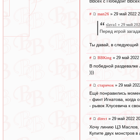
ВВсех с Победой! ВВсех 
#
man26
» 29 май 2022 2
slava1 » 29 май 20
Перед игрой загад
Ты давай, в следующий 
#
BBKing
» 29 май 2022
В победной раздевалке 
)))
#
старичок
» 29 май 202
Ещё понравились момен
- финт Игнатова, когда 
- рывок Хлусевича к сво
#
direct
» 29 май 2022 20
Хочу линию ЦЗ Маслов, 
Купите двух монстров в