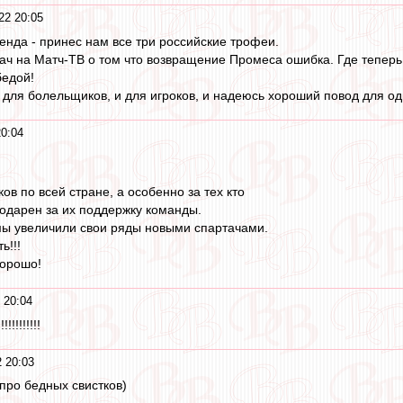
22 20:05
генда - принес нам все три российские трофеи.
ч на Матч-ТВ о том что возвращение Промеса ошибка. Где теперь
бедой!
для болельщиков, и для игроков, и надеюсь хороший повод для одн
0:04
в по всей стране, а особенно за тех кто
годарен за их поддержку команды.
ы увеличили свои ряды новыми спартачами.
ь!!!
хорошо!
 20:04
!!!!!!!
 20:03
 про бедных свистков)