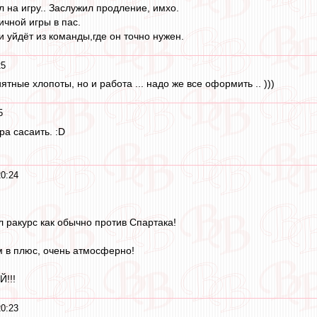
 на игру.. Заслужил продление, имхо.
ичной игры в пас.
и уйдёт из команды,где он точно нужен.
25
ятные хлопоты, но и работа ... надо же все оформить .. )))
5
ра сасаить. :D
0:24
л ракурс как обычно против Спартака!
м в плюс, очень атмосферно!
!!!
0:23