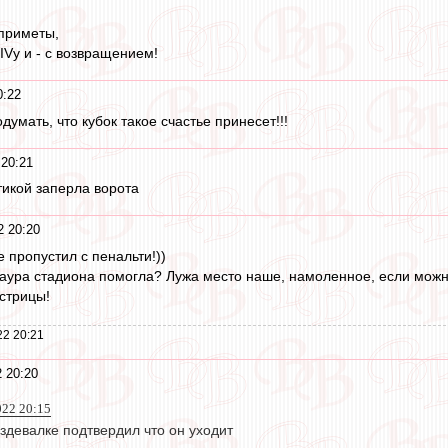
 приметы,
IVу и - с возвращением!
0:22
одумать, что кубок такое счастье принесет!!!
 20:21
тикой заперла ворота
2 20:20
 пропустил с пенальти!))
 аура стадиона помогла? Лужа место наше, намоленное, если можно
стрицы!
22 20:21
 20:20
022 20:15
здевалке подтвердил что он уходит