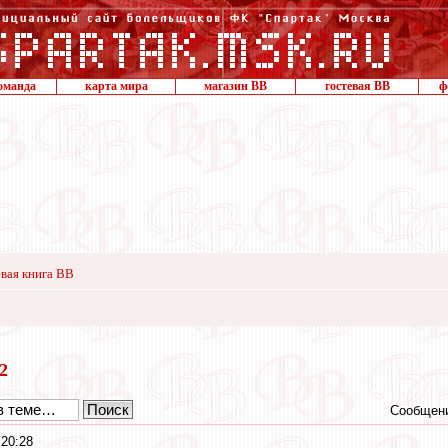
оманда
карта мира
магазин ВВ
гостевая ВВ
ф
вая книга ВВ
22
Сообщени
 20:28