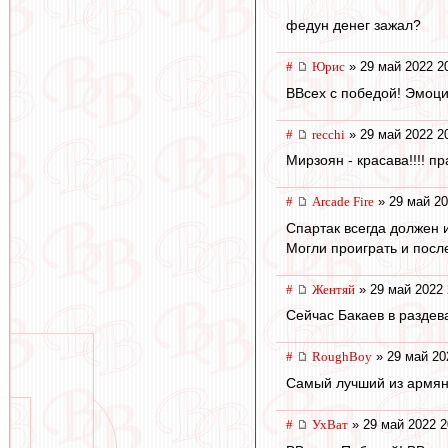
федун денег зажал?
#
Юрис
» 29 май 2022 2
ВВсех с победой! Эмоц
#
recchi
» 29 май 2022 2
Мирзоян - красава!!!! п
#
Arcade Fire
» 29 май 20
Спартак всегда должен и
Могли проиграть и посл
#
Жентяй
» 29 май 2022 
Сейчас Бакаев в раздев
#
RoughBoy
» 29 май 20
Самый лучший из армян
#
УхВат
» 29 май 2022 2