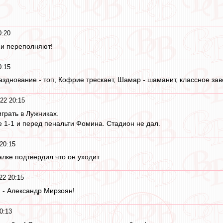
0:20
ии переполняют!
0:15
разднование - топ, Кофрие трескает, Шамар - шаманит, классное зав
22 20:15
грать в Лужниках.
е 1-1 и перед пенальти Фомина. Стадион не дал.
20:15
алке подтвердил что он уходит
22 20:15
 - Александр Мирзоян!
0:13