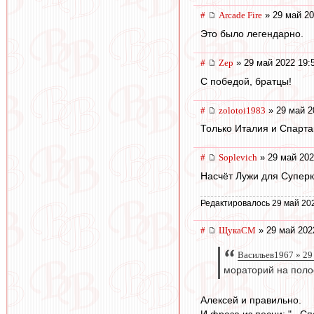
#
Arcade Fire
» 29 май 20
Это было легендарно.
#
Zep
» 29 май 2022 19:
С победой, братцы!
#
zolotoi1983
» 29 май 2
Только Италия и Спарта
#
Soplevich
» 29 май 202
Насчёт Лужи для Суперк
Редактировалось 29 май 20
#
ЩукаСМ
» 29 май 202
Васильев1967 » 29
мораторий на поло
Алексей и правильно.
И фраза из песни: "...Сп