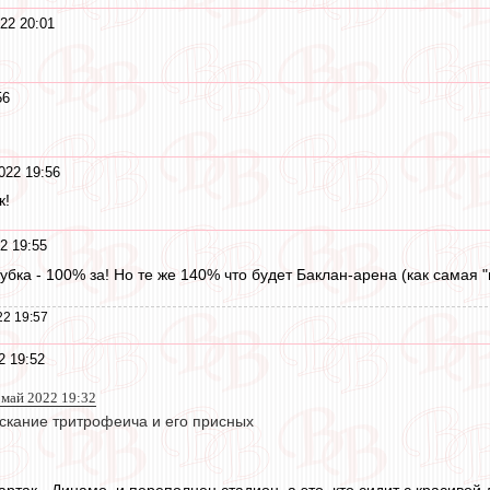
22 20:01
56
022 19:56
к!
2 19:55
убка - 100% за! Но те же 140% что будет Баклан-арена (как самая 
22 19:57
2 19:52
 май 2022 19:32
скание тритрофеича и его присных
артак - Динамо, и переполнен стадион, а это, кто сидит с красивой 