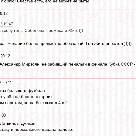
люблю! Счастье есть, его не может не быть!
0:12
22 19:47
ал,хочу голы Соболева Промеса и Жиго)))
раз желание более предметно обозначай. Гол Жиго он хотел:)))))
 20:12
Александр Мирзоян, не забивший пенальти в финале Кубка СССР - 
2 20:11
ты большого футбола:
он ушёл на бровке от троих,
им воротам, когда был выход 4 в 2.
:08
Литвинов, Джикия.
 атаку и нормального пацана налево.