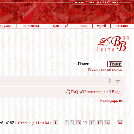
орумы
прогнозы
фан-клуб
юмор
музей
ссылки
Расширенный поиск
FAQ
Регистрация
Вход
Календарь ВВ
11
й: 4152 •
Страница
11
из
84
•
1
...
8
9
10
12
13
14
...
84