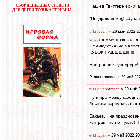
СБОР ДЕНЕЖНЫХ СРЕДСТВ
Наши в Твиттере ёрнич
ДЛЯ ДЕТЕЙ ТОЛИКА ГЕРЦЫНА
"Поздравляем @fcdyna
#
recchi
» 29 май 2022 2
когда коммент сказал, ч
Фомину конечно малость
КУБОК НАШШШШ!!!!!!
Настроение суперрррр!!
Редактировалось 29 май 20
#
dr. noormann
» 29 май 
Ну и про международну
Лесники вернулись в аг
Бакаев… на праздновани
контракт, но не нужно).
#
Край
» 29 май 2022 20