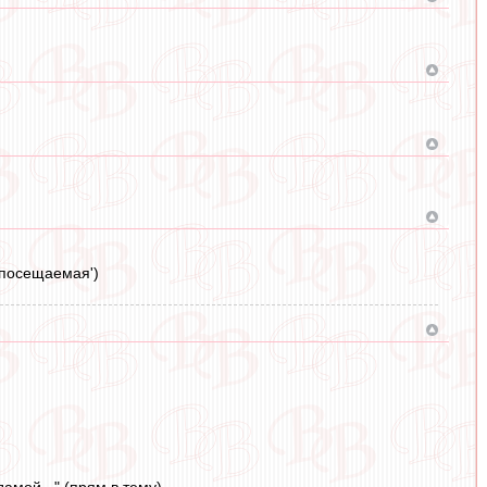
"посещаемая')
дамой,,," (прям в тему)