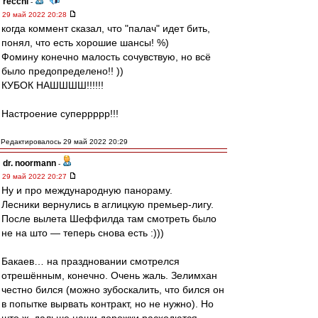
recchi
-
29 май 2022 20:28
когда коммент сказал, что "палач" идет бить,
понял, что есть хорошие шансы! %)
Фомину конечно малость сочувствую, но всё
было предопределено!! ))
КУБОК НАШШШШ!!!!!!
Настроение суперрррр!!!
Редактировалось 29 май 2022 20:29
dr. noormann
-
29 май 2022 20:27
Ну и про международную панораму.
Лесники вернулись в аглицкую премьер-лигу.
После вылета Шеффилда там смотреть было
не на што — теперь снова есть :)))
Бакаев… на праздновании смотрелся
отрешённым, конечно. Очень жаль. Зелимхан
честно бился (можно зубоскалить, что бился он
в попытке вырвать контракт, но не нужно). Но