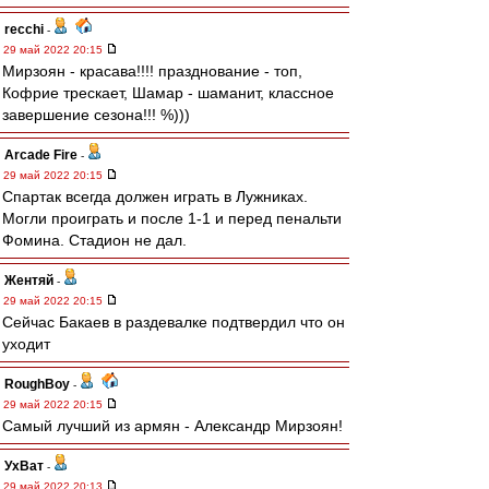
recchi
-
29 май 2022 20:15
Мирзоян - красава!!!! празднование - топ,
Кофрие трескает, Шамар - шаманит, классное
завершение сезона!!! %)))
Arcade Fire
-
29 май 2022 20:15
Спартак всегда должен играть в Лужниках.
Могли проиграть и после 1-1 и перед пенальти
Фомина. Стадион не дал.
Жентяй
-
29 май 2022 20:15
Сейчас Бакаев в раздевалке подтвердил что он
уходит
RoughBoy
-
29 май 2022 20:15
Самый лучший из армян - Александр Мирзоян!
УхВат
-
29 май 2022 20:13