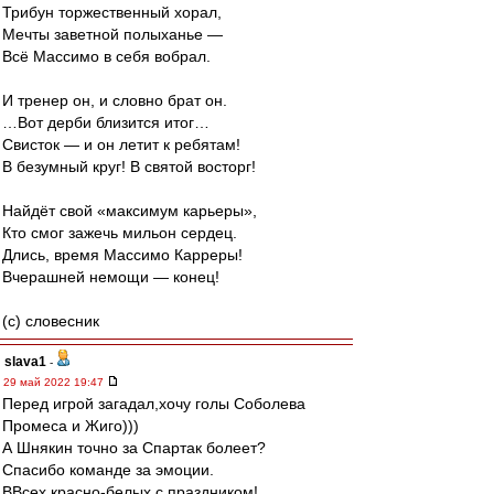
Трибун торжественный хорал,
Мечты заветной полыханье —
Всё Массимо в себя вобрал.
И тренер он, и словно брат он.
…Вот дерби близится итог…
Свисток — и он летит к ребятам!
В безумный круг! В святой восторг!
Найдёт свой «максимум карьеры»,
Кто смог зажечь мильон сердец.
Длись, время Массимо Карреры!
Вчерашней немощи — конец!
(c) словесник
slava1
-
29 май 2022 19:47
Перед игрой загадал,хочу голы Соболева
Промеса и Жиго)))
А Шнякин точно за Спартак болеет?
Спасибо команде за эмоции.
ВВсех краснo-белых с праздником!