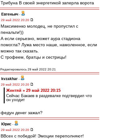
Трибуна B своей энергетикой заперла ворота
Евгеньич
-
29 май 2022 20:20
Максименко молодец, не пропустил с
пенальти!))
А если серьезно, может аура стадиона
помогла? Лужа место наше, намоленное, если
можно так сказать.
С трофеем, братцы и сестрицы!
Редактировалось 29 май 2022 20:21
kvzakhar
-
29 май 2022 20:20
Жентяй » 29 май 2022 20:15
Сейчас Бакаев в раздевалке подтвердил что
он уходит
федун денег зажал?
Юрис
-
29 май 2022 20:20
ВВсех с победой! Эмоции переполняют!