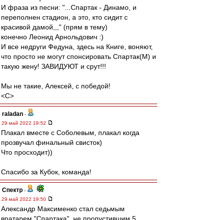
И фраза из песни: "...Спартак - Динамо, и
переполнен стадион, а это, кто сидит с
красивой дамой,,," (прям в тему)
конечно Леонид Арнольдович :)
И все недруги Федуна, здесь на Книге, воняют,
что просто не могут спонсировать Спартак(М) и
такую жену! ЗАВИДУЮТ и срут!!!
Мы не такие, Алексей, с победой!
<C>
raladan
-
29 май 2022 19:52
Плакал вместе с Соболевым, плакал когда
прозвучал финальный свисток)
Что просходит))
Спасибо за Кубок, команда!
Спектр
-
29 май 2022 19:50
Александр Максименко стал седьмым
вратарем "Спартака", не пропустившим 5