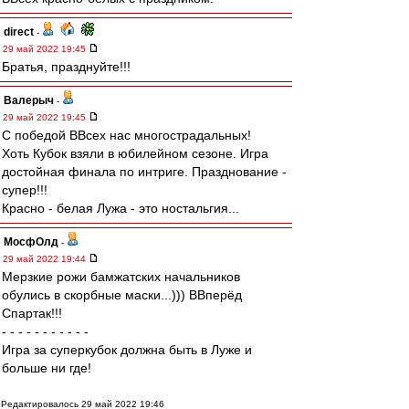
direct
-
29 май 2022 19:45
Братья, празднуйте!!!
Валерыч
-
29 май 2022 19:45
С победой ВВсех нас многострадальных!
Хоть Кубок взяли в юбилейном сезоне. Игра
достойная финала по интриге. Празднование -
супер!!!
Красно - белая Лужа - это ностальгия...
МосфОлд
-
29 май 2022 19:44
Мерзкие рожи бамжатских начальников
обулись в скорбные маски...))) ВВперёд
Спартак!!!
- - - - - - - - - - -
Игра за суперкубок должна быть в Луже и
больше ни где!
Редактировалось 29 май 2022 19:46