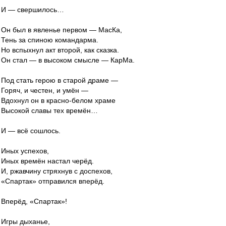
И — свершилось…
Он был в явленье первом — МасКа,
Тень за спиною командарма.
Но вспыхнул акт второй, как сказка.
Он стал — в высоком смысле — КарМа.
Под стать герою в старой драме —
Горяч, и честен, и умён —
Вдохнул он в красно-белом храме
Высокой славы тех времён…
И — всё сошлось.
Иных успехов,
Иных времён настал черёд.
И, ржавчину стряхнув с доспехов,
«Спартак» отправился вперёд.
Вперёд, «Спартак»!
Игры дыханье,