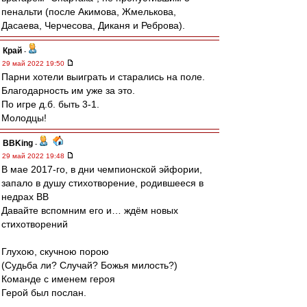
пенальти (после Акимова, Жмелькова,
Дасаева, Черчесова, Диканя и Реброва).
Край
-
29 май 2022 19:50
Парни хотели выиграть и старались на поле.
Благодарность им уже за это.
По игре д.б. быть 3-1.
Молодцы!
BBKing
-
29 май 2022 19:48
В мае 2017-го, в дни чемпионской эйфории,
запало в душу стихотворение, родившееся в
недрах ВВ
Давайте вспомним его и… ждём новых
стихотворений
Глухою, скучною порою
(Судьба ли? Случай? Божья милость?)
Команде с именем героя
Герой был послан.