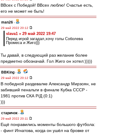
ВВсех с Победой! ВВсех люблю! Счастье есть,
его не может не быть!
man26
-
29 май 2022 20:12
slava1 » 29 май 2022 19:47
Перед игрой загадал,хочу голы Соболева
Промеса и Жиго)))
Ты давай, в следующий раз желание более
предметно обозначай. Гол Жиго он хотел:)))))
BBKing
-
29 май 2022 20:12
В победной раздевалке Александр Мирзоян, не
забивший пенальти в финале Кубка СССР -
1981 против СКА Р/Д (0:1)
)))
старичок
-
29 май 2022 20:11
Ещё понравились моменты большого футбола:
- финт Игнатова, когда он ушёл на бровке от