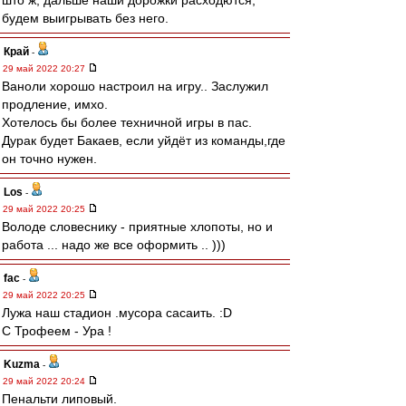
што ж, дальше наши дорожки расходются,
будем выигрывать без него.
Край
-
29 май 2022 20:27
Ваноли хорошо настроил на игру.. Заслужил
продление, имхо.
Хотелось бы более техничной игры в пас.
Дурак будет Бакаев, если уйдёт из команды,где
он точно нужен.
Los
-
29 май 2022 20:25
Володе словеснику - приятные хлопоты, но и
работа ... надо же все оформить .. )))
fac
-
29 май 2022 20:25
Лужа наш стадион .мусора сасаить. :D
С Трофеем - Ура !
Kuzma
-
29 май 2022 20:24
Пенальти липовый.