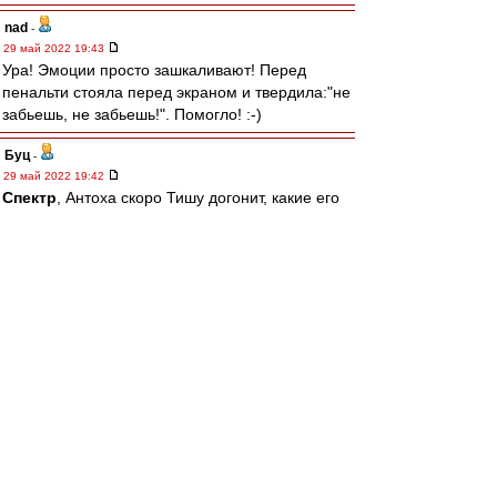
nad
-
29 май 2022 19:43
Ура! Эмоции просто зашкаливают! Перед
пенальти стояла перед экраном и твердила:"не
забьешь, не забьешь!". Помогло! :-)
Буц
-
29 май 2022 19:42
Спектр
, Антоха скоро Тишу догонит, какие его
годы.
Карелин
-
29 май 2022 19:41
"СПАРТАК" - С КУБКОМ!
АААААААААААААААААА!!!!
Счастье переполняет. Рад за очевидцев. Финал
- на скрижали! Все - молодцы!!!!
Argos
-
29 май 2022 19:41
УРА!
Мы выиграли! Не получили худший результат в