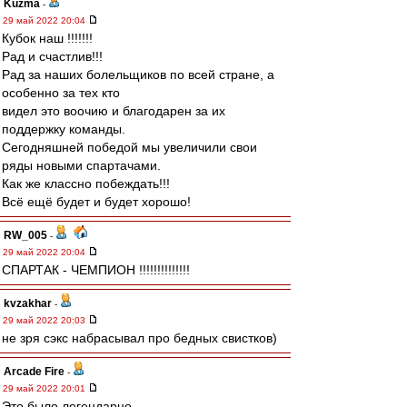
Kuzma
-
29 май 2022 20:04
Кубок наш !!!!!!!
Рад и счастлив!!!
Рад за наших болельщиков по всей стране, а
особенно за тех кто
видел это воочию и благодарен за их
поддержку команды.
Сегодняшней победой мы увеличили свои
ряды новыми спартачами.
Как же классно побеждать!!!
Всё ещё будет и будет хорошо!
RW_005
-
29 май 2022 20:04
СПАРТАК - ЧЕМПИОН !!!!!!!!!!!!!!
kvzakhar
-
29 май 2022 20:03
не зря сэкс набрасывал про бедных свистков)
Arcade Fire
-
29 май 2022 20:01
Это было легендарно.