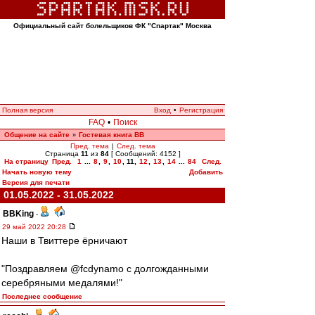
Официальный сайт болельщиков ФК "Спартак" Москва
Полная версия
Вход
•
Регистрация
FAQ
•
Поиск
Общение на сайте
Гостевая книга ВВ
»
Пред. тема
|
След. тема
Страница
11
из
84
[ Сообщений: 4152 ]
На страницу
Пред.
1
...
8
,
9
,
10
,
11
,
12
,
13
,
14
...
84
След.
Начать новую тему
Добавить
Версия для печати
01.05.2022 - 31.05.2022
BBKing
-
29 май 2022 20:28
Наши в Твиттере ёрничают
"Поздравляем @fcdynamo с долгожданными
серебряными медалями!"
Последнее сообщение