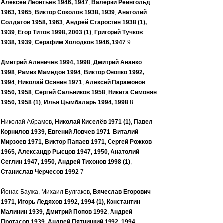
Алексей Леонтьев 1946, 1947
,
Валерий Рейнгольд
1963, 1965
,
Виктор Соколов 1938, 1939
,
Анатолий
Солдатов 1958, 1963
,
Андрей Старостин 1938 (1),
1939
,
Егор Титов 1998, 2003 (1)
,
Григорий Тучков
1938, 1939
,
Серафим Холодков 1946, 1947
9
Дмитрий Аленичев 1994, 1998
,
Дмитрий Ананко
1998
,
Рамиз Мамедов 1994
,
Виктор Онопко 1992,
1994
,
Николай Осянин 1971
,
Алексей Парамонов
1950, 1958
,
Сергей Сальников 1958
,
Никита Симонян
1950, 1958 (1)
,
Илья Цымбаларь 1994, 1998
8
Николай Абрамов,
Николай Киселёв 1971 (1)
,
Павел
Корнилов 1939
,
Евгений Ловчев 1971
,
Виталий
Мирзоев 1971
,
Виктор Папаев 1971
,
Сергей Рожков
1965
,
Александр Рысцов 1947, 1950
,
Анатолий
Сеглин 1947, 1950
,
Андрей Тихонов 1998 (1)
,
Станислав Черчесов 1992
7
Йонас Баужа, Михаил Булгаков,
Вячеслав Егорович
1971
,
Игорь Ледяхов 1992, 1994 (1)
,
Константин
Малинин 1939
,
Дмитрий Попов 1992
,
Андрей
Протасов 1939
,
Андрей Пятницкий 1992, 1994
,