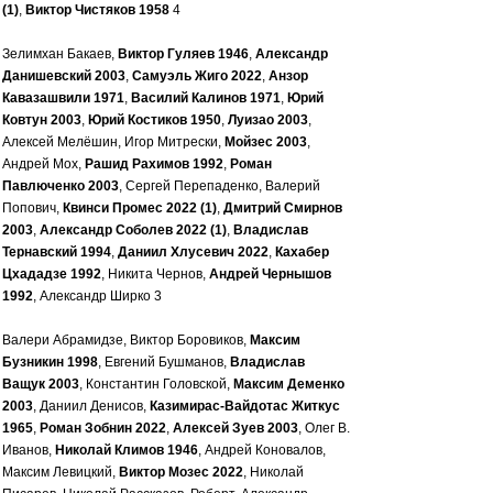
(1)
,
Виктор Чистяков 1958
4
Зелимхан Бакаев,
Виктор Гуляев 1946
,
Александр
Данишевский 2003
,
Самуэль Жиго 2022
,
Анзор
Кавазашвили 1971
,
Василий Калинов 1971
,
Юрий
Ковтун 2003
,
Юрий Костиков 1950
,
Луизао 2003
,
Алексей Мелёшин, Игор Митрески,
Мойзес 2003
,
Андрей Мох,
Рашид Рахимов 1992
,
Роман
Павлюченко 2003
, Сергей Перепаденко, Валерий
Попович,
Квинси Промес 2022 (1)
,
Дмитрий Смирнов
2003
,
Александр Соболев 2022 (1)
,
Владислав
Тернавский 1994
,
Даниил Хлусевич 2022
,
Кахабер
Цхададзе 1992
, Никита Чернов,
Андрей Чернышов
1992
, Александр Ширко 3
Валери Абрамидзе, Виктор Боровиков,
Максим
Бузникин 1998
, Евгений Бушманов,
Владислав
Ващук 2003
, Константин Головской,
Максим Деменко
2003
, Даниил Денисов,
Казимирас-Вайдотас Житкус
1965
,
Роман Зобнин 2022
,
Алексей Зуев 2003
, Олег В.
Иванов,
Николай Климов 1946
, Андрей Коновалов,
Максим Левицкий,
Виктор Мозес 2022
, Николай