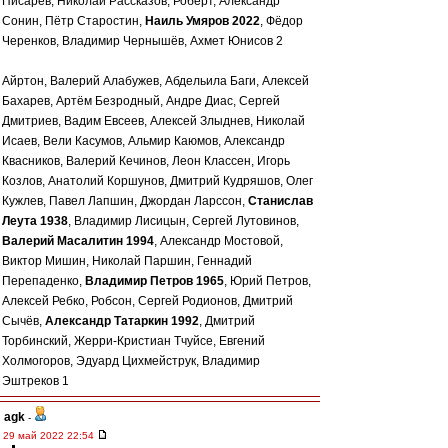
Писарев, Николай Рассказов, Роберт, Александр
Сонин, Пётр Старостин,
Наиль Умяров 2022
, Фёдор
Черенков, Владимир Чернышёв, Ахмет Юнисов 2
Айртон, Валерий Алабужев, Абдельила Баги, Алексей
Бахарев, Артём Безродный, Андре Диас, Сергей
Дмитриев, Вадим Евсеев, Алексей Злыднев, Николай
Исаев, Вели Касумов, Альмир Каюмов, Александр
Квасников, Валерий Кечинов, Леон Классен, Игорь
Козлов, Анатолий Коршунов, Дмитрий Кудряшов, Олег
Кужлев, Павел Лапшин, Джордан Ларссон,
Станислав
Леута 1938
, Владимир Лисицын, Сергей Лутовинов,
Валерий Масалитин 1994
, Александр Мостовой,
Виктор Мишин, Николай Паршин, Геннадий
Перепаденко,
Владимир Петров 1965
, Юрий Петров,
Алексей Ребко, Робсон, Сергей Родионов, Дмитрий
Сычёв,
Александр Татаркин 1992
, Дмитрий
Торбинский, Жерри-Кристиан Тчуйсе, Евгений
Холмогоров, Эдуард Цихмейструк, Владимир
Эштреков 1
agk
-
29 май 2022 22:54