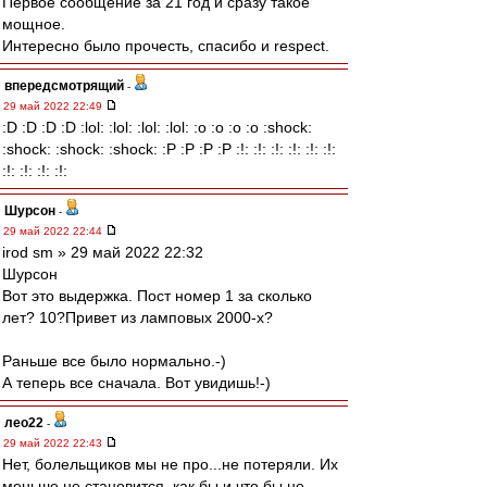
Первое сообщение за 21 год и сразу такое
мощное.
Интересно было прочесть, спасибо и respect.
впередсмотрящий
-
29 май 2022 22:49
:D :D :D :D :lol: :lol: :lol: :lol: :o :o :o :o :shock:
:shock: :shock: :shock: :P :P :P :P :!: :!: :!: :!: :!: :!:
:!: :!: :!: :!:
Шурсон
-
29 май 2022 22:44
irod sm » 29 май 2022 22:32
Шурсон
Вот это выдержка. Пост номер 1 за сколько
лет? 10?Привет из ламповых 2000-х?
Раньше все было нормально.-)
А теперь все сначала. Вот увидишь!-)
лео22
-
29 май 2022 22:43
Нет, болельщиков мы не про...не потеряли. Их
меньше не становится, как бы и что бы не