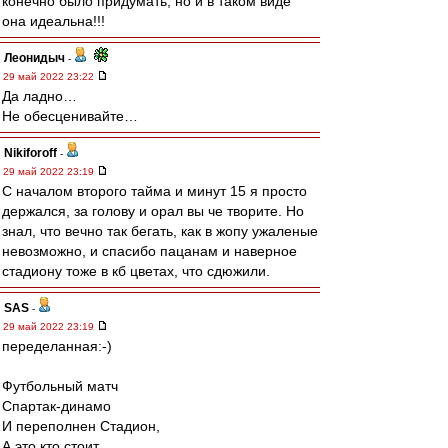
конечно было придумать, но и в таком виде
она идеальна!!!
Леонидыч
-
29 май 2022 23:22
Да ладно…
Не обесценивайте…
Nikiforoff
-
29 май 2022 23:19
С началом второго тайма и минут 15 я просто
держался, за голову и орал вы че творите. Но
знал, что вечно так бегать, как в жопу ужаленые
невозможно, и спасибо пацанам и наверное
стадиону тоже в кб цветах, что сдюжили.
SAS
-
29 май 2022 23:19
переделанная:-)
Футбольный матч
Спартак-динамо
И переполнен Стадион,
А это кто стоит