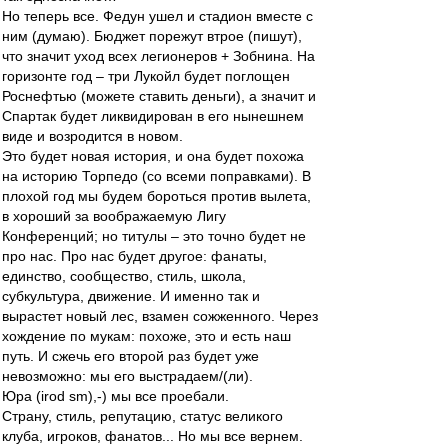
Но теперь все. Федун ушел и стадион вместе с
ним (думаю). Бюджет порежут втрое (пишут),
что значит уход всех легионеров + Зобнина. На
горизонте год – три Лукойл будет поглощен
Роснефтью (можете ставить деньги), а значит и
Спартак будет ликвидирован в его нынешнем
виде и возродится в новом.
Это будет новая история, и она будет похожа
на историю Торпедо (со всеми поправками). В
плохой год мы будем бороться против вылета,
в хороший за воображаемую Лигу
Конференций; но титулы – это точно будет не
про нас. Про нас будет другое: фанаты,
единство, сообщество, стиль, школа,
субкультура, движение. И именно так и
вырастет новый лес, взамен сожженного. Через
хождение по мукам: похоже, это и есть наш
путь. И сжечь его второй раз будет уже
невозможно: мы его выстрадаем/(ли).
Юра (irod sm),-) мы все проебали.
Страну, стиль, репутацию, статус великого
клуба, игроков, фанатов... Но мы все вернем.