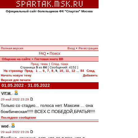
Официальный сайт болельщиков ФК "Спартак" Москва
Полная версия
Вход
•
Регистрация
FAQ
•
Поиск
Общение на сайте
Гостевая книга ВВ
»
Пред. тема
|
След. тема
Страница
9
из
84
[ Сообщений: 4152 ]
На страницу
Пред.
1
...
6
,
7
,
8
,
9
,
10
,
11
,
12
...
84
След.
Начать новую тему
Добавить
Версия для печати
01.05.2022 - 31.05.2022
VIT.M.
-
29 май 2022 23:29
Только со стадио... голоса нет. Максим ... она
бомбическая!!!!! ВСЕХ С ПОБЕДОЙ,БРАТЬЯ!!!!
Последнее сообщение
wod
-
29 май 2022 23:26