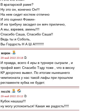
В вратарской раме?
Ну это он, конечно Он!!!
На нем сидит костюм отлично
И это оценил Фомин-
И на трибуну засадил он мяч прилично,
А мы, взревев, аминь!!!!
Спасибо Саша, Спасибо Саша!!
Ведь ты и Соболь,
Вы Гордость Н А Ш А!!!!!!!!!
морон
-
29 май 2022 23:18
И правда, всего 4 иры в турнире сыграли , и
трофей взят. Спасибо Тэду тоже , что в весну
КР досрочно вывел. По итогам нынешнего
чемпионата у нас такой лафы при прошлом
регламенте кубка не будет.
recchi
-
29 май 2022 23:12
Кубок нашшш!!!
ну могу успокоиться! Какая же радость!!!!!