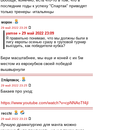
Вообще, конечно, есть что-то в том, что в
последние годы к успеху "Спартак" приводят
только тренеры -итальянцы
морон
-
29 май 2022 23:26
yamse » 29 май 2022 23:09
Я правильно понимаю, что мы должны были в
лигу европы осенью сразу в груповой турнир
выходить, как победители кубка?
Бери масштабнее, мы еще и коней с их 5м
местом из еврокубков своей победой
вышвырнули
Σπάρτακος
-
29 май 2022 23:25
Бакаев про уход:
https://www.youtube.com/watch?v=cpNNAoTf4jI
recchi
-
29 май 2022 23:23
Лучшую драматургию для мачта можно