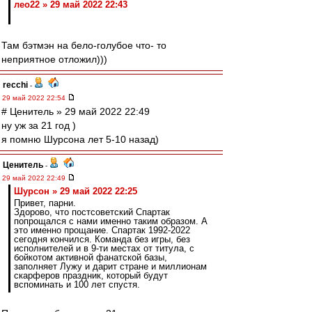
лео22 » 29 май 2022 22:43
Там бэтмэн на бело-голубое что- то
неприятное отложил)))
recchi
-
29 май 2022 22:54
# Ценитель » 29 май 2022 22:49
ну уж за 21 год )
я помню Шурсона лет 5-10 назад)
Ценитель
-
29 май 2022 22:49
Шурсон » 29 май 2022 22:25
Привет, парни.
Здорово, что постсоветский Спартак
попрощался с нами именно таким образом. А
это именно прощание. Спартак 1992-2022
сегодня кончился. Команда без игры, без
исполнителей и в 9-ти местах от титула, с
бойкотом активной фанатской базы,
заполняет Лужу и дарит стране и миллионам
скарферов праздник, который будут
вспоминать и 100 лет спустя.