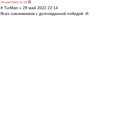
29 май 2022 22:18
# TurMan » 29 май 2022 22:14
Всех сокнижников с долгожданной победой. И
пускай на берегах Невы посмеиваются над
нашими гуляниями, но для нас всех важна эта
капля радости посреди не самых удачных
последних сезонов.
---
у нас тут радости больше, чем от их 4-х титулов
в сумме)) аааааа, Кубок нашшш!!!!
BBKing
-
29 май 2022 22:18
irod sm » 29 май 2022 22:12
СК будет в Сочи. Почти уверен.
Ходят слухи, что матч за Суперкубок России по
футболу будет перенесён из Санкт-Петербурга
в Париж…
Редактировалось 29 май 2022 22:19
Sollvik
-