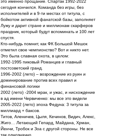
это именно прощание. Спартак 1992-2022
сегодня кончился. Команда без игры, без
исполнителей и в 9-ти местах от титула, с
бойкотом активной фанатской базы, заполняет
Лужу и дарит стране и миллионам скарферов
праздник, который будут вспоминать и 100 лет
спустя.
Кто-нибудь помнит, как ФК Большой Мешок
отметил свое чемпионство? Вот и никто нет.
Это была славная охота, в целом:
1992-1995 пиковый Романцев и главный
постсоветский гранд.
1996-2002 (лето) – возрождение из руин и
доминирование против всех правил и
финансовой логики
2002 (лето) -2004 мрак, и ужас, и нисхождение
в ад имени Червиченко: мы все это видели
2005-2022 (лето) эпоха Федуна: 3 титула за
миллиард + баксов.
Титов, Аленичев, Цыля, Кечинов, Видич, Алекс,
Жиго… Летающий Гепард, Майдана, Хрман,
Йенчи, Тробок и Зоа с другой стороны. Не все
так однозначно…