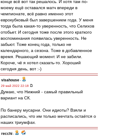
конце всё вот так решалось. И хотя там по-
моему ещё оставался матч впереди в
чемпионате, всё равно именно этот
еврокубковый был завершением года. У меня
тогда была какая-то уверенность, что Селихов
отобьет. И сегодня тоже после этого краткого
воспоминания появилась уверенность. Не
забьют. Тоже конец года, только не
календарного, а сезона. Тоже в добавленное
время. Решающий момент. И не забили.
Короче, чё я хотел сказать-то. Хороший
сегодня день, вот :-)
visahouse
-
29 май 2022 22:18
Думаю, что Нижний - самый правильный
вариант на СК.
По банеру мусарни. Они идиоты? Взяли и
расписались, что им только мечтать остаётся о
наших триумфах.
recchi
-