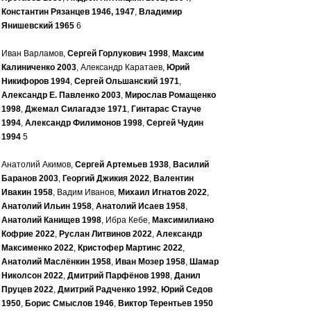
Константин Рязанцев 1946, 1947
,
Владимир
Янишевский 1965
6
Иван Варламов,
Сергей Горлукович 1998
,
Максим
Калиниченко 2003
, Александр Каратаев,
Юрий
Никифоров 1994
,
Сергей Ольшанский 1971
,
Александр Е. Павленко 2003
,
Мирослав Ромащенко
1998
,
Джемал Силагадзе 1971
,
Гинтарас Стауче
1994
,
Александр Филимонов 1998
,
Сергей Чудин
1994
5
Анатолий Акимов,
Сергей Артемьев 1938
,
Василий
Баранов 2003
,
Георгий Джикия 2022
,
Валентин
Ивакин 1958
, Вадим Иванов,
Михаил Игнатов 2022
,
Анатолий Ильин 1958
,
Анатолий Исаев 1958
,
Анатолий Канищев 1998
, Ибра Кебе,
Максимилиано
Кофрие 2022
,
Руслан Литвинов 2022
,
Александр
Максименко 2022
,
Кристофер Мартинс 2022
,
Анатолий Маслёнкин 1958
,
Иван Мозер 1958
,
Шамар
Николсон 2022
,
Дмитрий Парфёнов 1998
,
Данил
Пруцев 2022
,
Дмитрий Радченко 1992
,
Юрий Седов
1950
,
Борис Смыслов 1946
,
Виктор Терентьев 1950