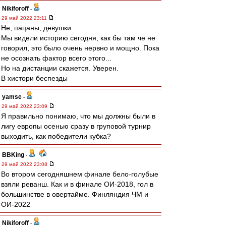
Nikiforoff
-
29 май 2022 23:11
Не, пацаны, девушки.
Мы видели историю сегодня, как бы там че не
говорил, это было очень нервно и мощно. Пока
не осознать фактор всего этого...
Но на дистанции скажется. Уверен.
В хистори беспезды
yamse
-
29 май 2022 23:09
Я правильно понимаю, что мы должны были в
лигу европы осенью сразу в груповой турнир
выходить, как победители кубка?
BBKing
-
29 май 2022 23:08
Во втором сегодняшнем финале бело-голубые
взяли реванш. Как и в финале ОИ-2018, гол в
большинстве в овертайме. Финляндия ЧМ и
ОИ-2022
Nikiforoff
-