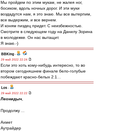
Мы пройдем по этим мукам, не жалея ног,
босиком, вдоль ночных дорог. И эти муки
воздадутся нам, я это знаю. Мы все вытерпим,
все выдержим, и все вернем.
И коням пиздец придет. С неизбежностью.
Смотрите в следующем году на Данилу Зорина
в молодежке. Он нас вытащит.
Я знаю.-)
BBKing
-
29 май 2022 22:24
Если это хоть кому-нибудь интересно, то во
втором сегодняшнем финале бело-голубые
побеждают красно-белых 2:1…
Los
-
29 май 2022 22:22
Леонидыч
,
Продолжу ...
Ахмет
Аутрайдер