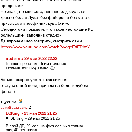
предрекали.
Не знаю, но мне сегодняшняя олд-скульная
красно-белая Лужа, без файеров и без мата с
призывами к зоофилии, куда ближе.
Сегодня они показали, что такое настоящие КБ
болельщики, заполнив стадион.
Да впрочем чего говорить, смотрите сами...
https://www.youtube.com/watch?v=fqeFtfFDhzY
irod sm » 29 май 2022 22:22
Бэтмен пролетал. Внимательные
телезрители подтвердят.)))
Бэтмен скорее улетал, как символ
отступающей ночи, причем на бело-голубом
фоне ;)
ЩукаСМ
-
29 май 2022 22:42
BBKing » 29 май 2022 21:25
# BBKing » 29 май 2022 21:25
В свой ДР, 29 мая, на футболе был только
раз, 40 лет назад.