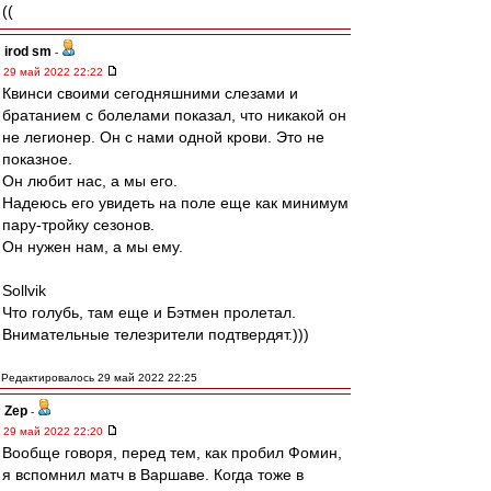
((
irod sm
-
29 май 2022 22:22
Квинси своими сегодняшними слезами и
братанием с болелами показал, что никакой он
не легионер. Он с нами одной крови. Это не
показное.
Он любит нас, а мы его.
Надеюсь его увидеть на поле еще как минимум
пару-тройку сезонов.
Он нужен нам, а мы ему.
Sollvik
Что голубь, там еще и Бэтмен пролетал.
Внимательные телезрители подтвердят.)))
Редактировалось 29 май 2022 22:25
Zep
-
29 май 2022 22:20
Вообще говоря, перед тем, как пробил Фомин,
я вспомнил матч в Варшаве. Когда тоже в