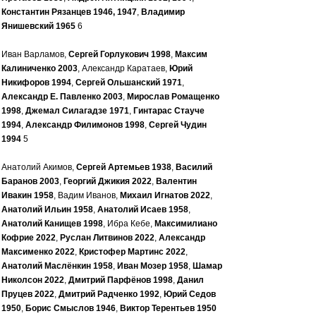
Константин Рязанцев 1946, 1947
,
Владимир
Янишевский 1965
6
Иван Варламов,
Сергей Горлукович 1998
,
Максим
Калиниченко 2003
, Александр Каратаев,
Юрий
Никифоров 1994
,
Сергей Ольшанский 1971
,
Александр Е. Павленко 2003
,
Мирослав Ромащенко
1998
,
Джемал Силагадзе 1971
,
Гинтарас Стауче
1994
,
Александр Филимонов 1998
,
Сергей Чудин
1994
5
Анатолий Акимов,
Сергей Артемьев 1938
,
Василий
Баранов 2003
,
Георгий Джикия 2022
,
Валентин
Ивакин 1958
, Вадим Иванов,
Михаил Игнатов 2022
,
Анатолий Ильин 1958
,
Анатолий Исаев 1958
,
Анатолий Канищев 1998
, Ибра Кебе,
Максимилиано
Кофрие 2022
,
Руслан Литвинов 2022
,
Александр
Максименко 2022
,
Кристофер Мартинс 2022
,
Анатолий Маслёнкин 1958
,
Иван Мозер 1958
,
Шамар
Николсон 2022
,
Дмитрий Парфёнов 1998
,
Данил
Пруцев 2022
,
Дмитрий Радченко 1992
,
Юрий Седов
1950
,
Борис Смыслов 1946
,
Виктор Терентьев 1950