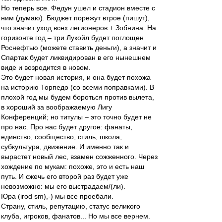
Но теперь все. Федун ушел и стадион вместе с
ним (думаю). Бюджет порежут втрое (пишут),
что значит уход всех легионеров + Зобнина. На
горизонте год – три Лукойл будет поглощен
Роснефтью (можете ставить деньги), а значит и
Спартак будет ликвидирован в его нынешнем
виде и возродится в новом.
Это будет новая история, и она будет похожа
на историю Торпедо (со всеми поправками). В
плохой год мы будем бороться против вылета,
в хороший за воображаемую Лигу
Конференций; но титулы – это точно будет не
про нас. Про нас будет другое: фанаты,
единство, сообщество, стиль, школа,
субкультура, движение. И именно так и
вырастет новый лес, взамен сожженного. Через
хождение по мукам: похоже, это и есть наш
путь. И сжечь его второй раз будет уже
невозможно: мы его выстрадаем/(ли).
Юра (irod sm),-) мы все проебали.
Страну, стиль, репутацию, статус великого
клуба, игроков, фанатов... Но мы все вернем.