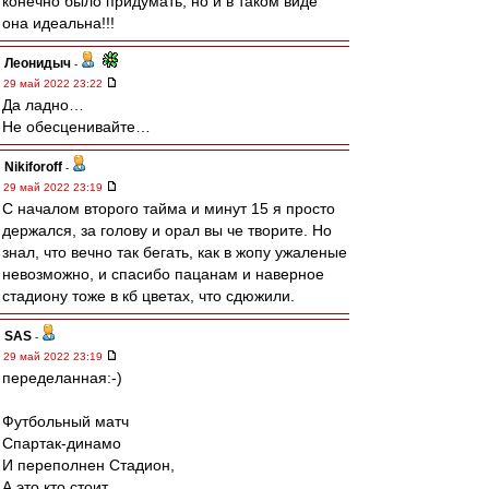
конечно было придумать, но и в таком виде
она идеальна!!!
Леонидыч
-
29 май 2022 23:22
Да ладно…
Не обесценивайте…
Nikiforoff
-
29 май 2022 23:19
С началом второго тайма и минут 15 я просто
держался, за голову и орал вы че творите. Но
знал, что вечно так бегать, как в жопу ужаленые
невозможно, и спасибо пацанам и наверное
стадиону тоже в кб цветах, что сдюжили.
SAS
-
29 май 2022 23:19
переделанная:-)
Футбольный матч
Спартак-динамо
И переполнен Стадион,
А это кто стоит