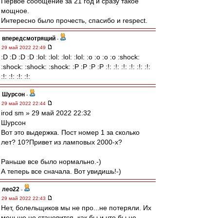
Первое сообщение за 21 год и сразу такое
мощное.
Интересно было прочесть, спасибо и respect.
впередсмотрящий
-
29 май 2022 22:49
:D :D :D :D :lol: :lol: :lol: :lol: :o :o :o :o :shock:
:shock: :shock: :shock: :P :P :P :P :!: :!: :!: :!: :!: :!:
:!: :!: :!: :!:
Шурсон
-
29 май 2022 22:44
irod sm » 29 май 2022 22:32
Шурсон
Вот это выдержка. Пост номер 1 за сколько
лет? 10?Привет из ламповых 2000-х?
Раньше все было нормально.-)
А теперь все сначала. Вот увидишь!-)
лео22
-
29 май 2022 22:43
Нет, болельщиков мы не про...не потеряли. Их
меньше не становится, как бы и что бы не