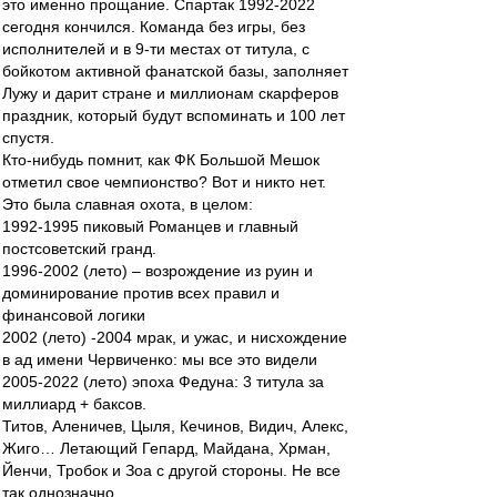
это именно прощание. Спартак 1992-2022
сегодня кончился. Команда без игры, без
исполнителей и в 9-ти местах от титула, с
бойкотом активной фанатской базы, заполняет
Лужу и дарит стране и миллионам скарферов
праздник, который будут вспоминать и 100 лет
спустя.
Кто-нибудь помнит, как ФК Большой Мешок
отметил свое чемпионство? Вот и никто нет.
Это была славная охота, в целом:
1992-1995 пиковый Романцев и главный
постсоветский гранд.
1996-2002 (лето) – возрождение из руин и
доминирование против всех правил и
финансовой логики
2002 (лето) -2004 мрак, и ужас, и нисхождение
в ад имени Червиченко: мы все это видели
2005-2022 (лето) эпоха Федуна: 3 титула за
миллиард + баксов.
Титов, Аленичев, Цыля, Кечинов, Видич, Алекс,
Жиго… Летающий Гепард, Майдана, Хрман,
Йенчи, Тробок и Зоа с другой стороны. Не все
так однозначно…