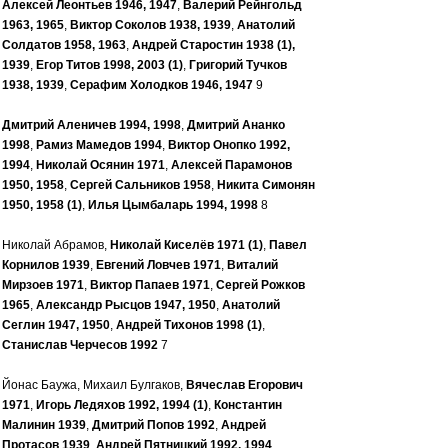
Алексей Леонтьев 1946, 1947
,
Валерий Рейнгольд
1963, 1965
,
Виктор Соколов 1938, 1939
,
Анатолий
Солдатов 1958, 1963
,
Андрей Старостин 1938 (1),
1939
,
Егор Титов 1998, 2003 (1)
,
Григорий Тучков
1938, 1939
,
Серафим Холодков 1946, 1947
9
Дмитрий Аленичев 1994, 1998
,
Дмитрий Ананко
1998
,
Рамиз Мамедов 1994
,
Виктор Онопко 1992,
1994
,
Николай Осянин 1971
,
Алексей Парамонов
1950, 1958
,
Сергей Сальников 1958
,
Никита Симонян
1950, 1958 (1)
,
Илья Цымбаларь 1994, 1998
8
Николай Абрамов,
Николай Киселёв 1971 (1)
,
Павел
Корнилов 1939
,
Евгений Ловчев 1971
,
Виталий
Мирзоев 1971
,
Виктор Папаев 1971
,
Сергей Рожков
1965
,
Александр Рысцов 1947, 1950
,
Анатолий
Сеглин 1947, 1950
,
Андрей Тихонов 1998 (1)
,
Станислав Черчесов 1992
7
Йонас Баужа, Михаил Булгаков,
Вячеслав Егорович
1971
,
Игорь Ледяхов 1992, 1994 (1)
,
Константин
Малинин 1939
,
Дмитрий Попов 1992
,
Андрей
Протасов 1939
,
Андрей Пятницкий 1992, 1994
,