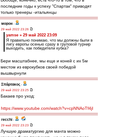
Вообще, конечно, есть что-то в том, что в
последние годы к успеху "Спартак" приводят
только тренеры -итальянцы
морон
-
29 май 2022 23:26
yamse » 29 май 2022 23:09
Я правильно понимаю, что мы должны были в
лигу европы осенью сразу в груповой турнир
выходить, как победители кубка?
Бери масштабнее, мы еще и коней с их 5м
местом из еврокубков своей победой
вышвырнули
Σπάρτακος
-
29 май 2022 23:25
Бакаев про уход:
https://www.youtube.com/watch?v=cpNNAoTf4jI
recchi
-
29 май 2022 23:23
Лучшую драматургию для мачта можно