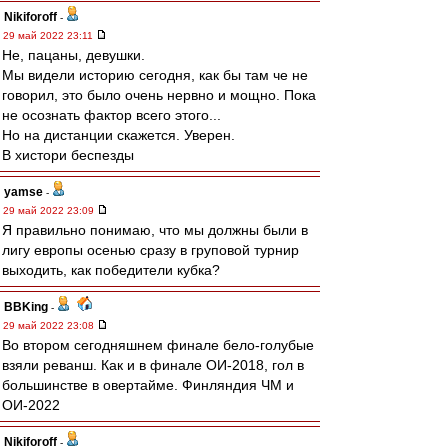
Nikiforoff
-
29 май 2022 23:11
Не, пацаны, девушки.
Мы видели историю сегодня, как бы там че не
говорил, это было очень нервно и мощно. Пока
не осознать фактор всего этого...
Но на дистанции скажется. Уверен.
В хистори беспезды
yamse
-
29 май 2022 23:09
Я правильно понимаю, что мы должны были в
лигу европы осенью сразу в груповой турнир
выходить, как победители кубка?
BBKing
-
29 май 2022 23:08
Во втором сегодняшнем финале бело-голубые
взяли реванш. Как и в финале ОИ-2018, гол в
большинстве в овертайме. Финляндия ЧМ и
ОИ-2022
Nikiforoff
-