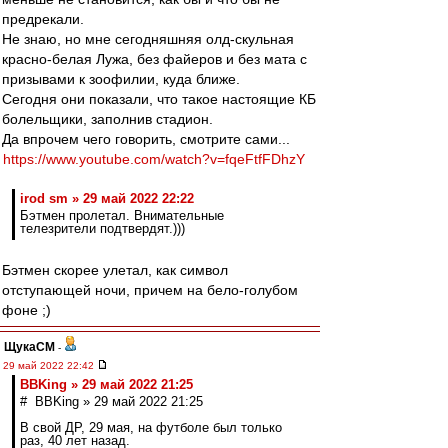
предрекали.
Не знаю, но мне сегодняшняя олд-скульная
красно-белая Лужа, без файеров и без мата с
призывами к зоофилии, куда ближе.
Сегодня они показали, что такое настоящие КБ
болельщики, заполнив стадион.
Да впрочем чего говорить, смотрите сами...
https://www.youtube.com/watch?v=fqeFtfFDhzY
irod sm » 29 май 2022 22:22
Бэтмен пролетал. Внимательные
телезрители подтвердят.)))
Бэтмен скорее улетал, как символ
отступающей ночи, причем на бело-голубом
фоне ;)
ЩукаСМ
-
29 май 2022 22:42
BBKing » 29 май 2022 21:25
# BBKing » 29 май 2022 21:25
В свой ДР, 29 мая, на футболе был только
раз, 40 лет назад.