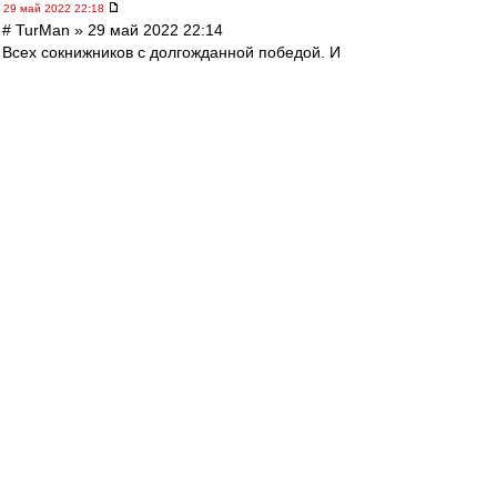
29 май 2022 22:18
# TurMan » 29 май 2022 22:14
Всех сокнижников с долгожданной победой. И
пускай на берегах Невы посмеиваются над
нашими гуляниями, но для нас всех важна эта
капля радости посреди не самых удачных
последних сезонов.
---
у нас тут радости больше, чем от их 4-х титулов
в сумме)) аааааа, Кубок нашшш!!!!
BBKing
-
29 май 2022 22:18
irod sm » 29 май 2022 22:12
СК будет в Сочи. Почти уверен.
Ходят слухи, что матч за Суперкубок России по
футболу будет перенесён из Санкт-Петербурга
в Париж…
Редактировалось 29 май 2022 22:19
Sollvik
-