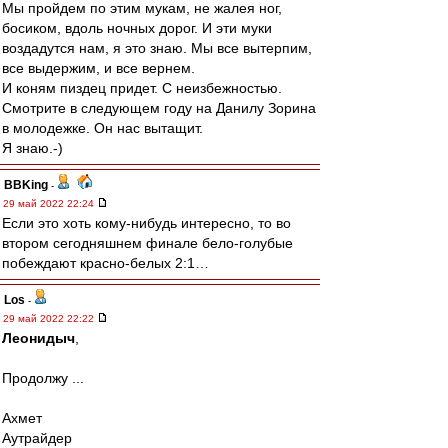
Мы пройдем по этим мукам, не жалея ног,
босиком, вдоль ночных дорог. И эти муки
воздадутся нам, я это знаю. Мы все вытерпим,
все выдержим, и все вернем.
И коням пиздец придет. С неизбежностью.
Смотрите в следующем году на Данилу Зорина
в молодежке. Он нас вытащит.
Я знаю.-)
BBKing
-
29 май 2022 22:24
Если это хоть кому-нибудь интересно, то во
втором сегодняшнем финале бело-голубые
побеждают красно-белых 2:1…
Los
-
29 май 2022 22:22
Леонидыч
,
Продолжу ...
Ахмет
Аутрайдер