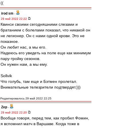
((
irod sm
-
29 май 2022 22:22
Квинси своими сегодняшними слезами и
братанием с болелами показал, что никакой он
не легионер. Он с нами одной крови. Это не
показное.
Он любит нас, а мы его.
Надеюсь его увидеть на поле еще как минимум
пару-тройку сезонов.
Он нужен нам, а мы ему.
Sollvik
Что голубь, там еще и Бэтмен пролетал.
Внимательные телезрители подтвердят.)))
Редактировалось 29 май 2022 22:25
Zep
-
29 май 2022 22:20
Вообще говоря, перед тем, как пробил Фомин,
я вспомнил матч в Варшаве. Когда тоже в