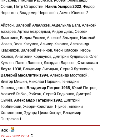
Писарев, Николай Рассказов, Роберт, Александр
Сонин, Пётр Старостин,
Наиль Умяров 2022
, Фёдор
Черенков, Владимир Чернышёв, Ахмет Юнисов 2
Айртон, Валерий Алабужев, Абдельила Баги, Алексей
Бахарев, Артём Безродный, Андре Диас, Сергей
Дмитриев, Вадим Евсеев, Алексей Злыднев, Николай
Исаев, Вели Касумов, Альмир Каюмов, Александр
Квасников, Валерий Кечинов, Леон Классен, Игорь
Козлов, Анатолий Коршунов, Дмитрий Кудряшов, Олег
Кужлев, Павел Лапшин, Джордан Ларссон,
Станислав
Леута 1938
, Владимир Лисицын, Сергей Лутовинов,
Валерий Масалитин 1994
, Александр Мостовой,
Виктор Мишин, Николай Паршин, Геннадий
Перепаденко,
Владимир Петров 1965
, Юрий Петров,
Алексей Ребко, Робсон, Сергей Родионов, Дмитрий
Сычёв,
Александр Татаркин 1992
, Дмитрий
Торбинский, Жерри-Кристиан Тчуйсе, Евгений
Холмогоров, Эдуард Цихмейструк, Владимир
Эштреков 1
agk
-
29 май 2022 22:54