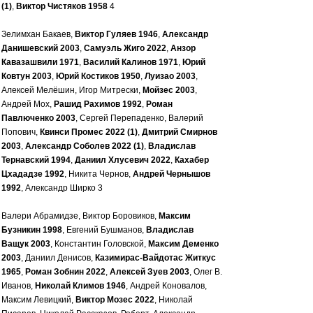
(1)
,
Виктор Чистяков 1958
4
Зелимхан Бакаев,
Виктор Гуляев 1946
,
Александр
Данишевский 2003
,
Самуэль Жиго 2022
,
Анзор
Кавазашвили 1971
,
Василий Калинов 1971
,
Юрий
Ковтун 2003
,
Юрий Костиков 1950
,
Луизао 2003
,
Алексей Мелёшин, Игор Митрески,
Мойзес 2003
,
Андрей Мох,
Рашид Рахимов 1992
,
Роман
Павлюченко 2003
, Сергей Перепаденко, Валерий
Попович,
Квинси Промес 2022 (1)
,
Дмитрий Смирнов
2003
,
Александр Соболев 2022 (1)
,
Владислав
Тернавский 1994
,
Даниил Хлусевич 2022
,
Кахабер
Цхададзе 1992
, Никита Чернов,
Андрей Чернышов
1992
, Александр Ширко 3
Валери Абрамидзе, Виктор Боровиков,
Максим
Бузникин 1998
, Евгений Бушманов,
Владислав
Ващук 2003
, Константин Головской,
Максим Деменко
2003
, Даниил Денисов,
Казимирас-Вайдотас Житкус
1965
,
Роман Зобнин 2022
,
Алексей Зуев 2003
, Олег В.
Иванов,
Николай Климов 1946
, Андрей Коновалов,
Максим Левицкий,
Виктор Мозес 2022
, Николай