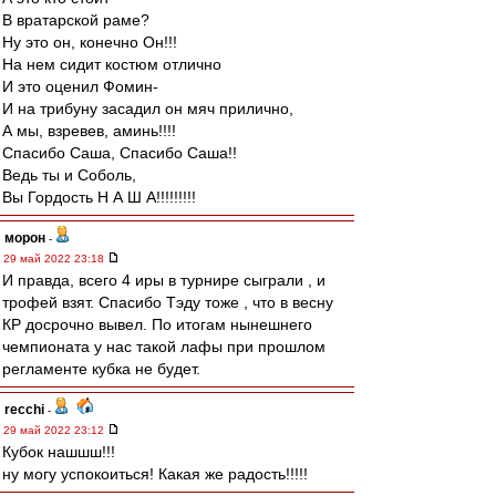
В вратарской раме?
Ну это он, конечно Он!!!
На нем сидит костюм отлично
И это оценил Фомин-
И на трибуну засадил он мяч прилично,
А мы, взревев, аминь!!!!
Спасибо Саша, Спасибо Саша!!
Ведь ты и Соболь,
Вы Гордость Н А Ш А!!!!!!!!!
морон
-
29 май 2022 23:18
И правда, всего 4 иры в турнире сыграли , и
трофей взят. Спасибо Тэду тоже , что в весну
КР досрочно вывел. По итогам нынешнего
чемпионата у нас такой лафы при прошлом
регламенте кубка не будет.
recchi
-
29 май 2022 23:12
Кубок нашшш!!!
ну могу успокоиться! Какая же радость!!!!!