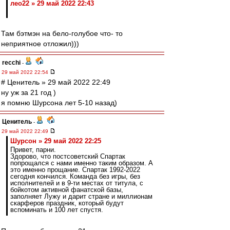
лео22 » 29 май 2022 22:43
Там бэтмэн на бело-голубое что- то
неприятное отложил)))
recchi
-
29 май 2022 22:54
# Ценитель » 29 май 2022 22:49
ну уж за 21 год )
я помню Шурсона лет 5-10 назад)
Ценитель
-
29 май 2022 22:49
Шурсон » 29 май 2022 22:25
Привет, парни.
Здорово, что постсоветский Спартак
попрощался с нами именно таким образом. А
это именно прощание. Спартак 1992-2022
сегодня кончился. Команда без игры, без
исполнителей и в 9-ти местах от титула, с
бойкотом активной фанатской базы,
заполняет Лужу и дарит стране и миллионам
скарферов праздник, который будут
вспоминать и 100 лет спустя.