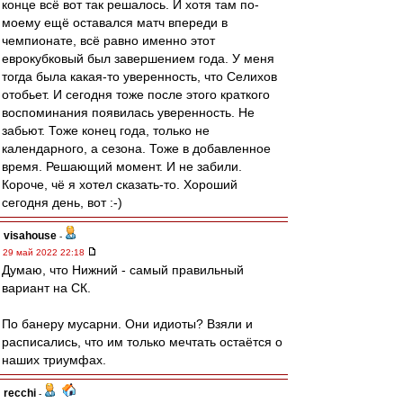
конце всё вот так решалось. И хотя там по-
моему ещё оставался матч впереди в
чемпионате, всё равно именно этот
еврокубковый был завершением года. У меня
тогда была какая-то уверенность, что Селихов
отобьет. И сегодня тоже после этого краткого
воспоминания появилась уверенность. Не
забьют. Тоже конец года, только не
календарного, а сезона. Тоже в добавленное
время. Решающий момент. И не забили.
Короче, чё я хотел сказать-то. Хороший
сегодня день, вот :-)
visahouse
-
29 май 2022 22:18
Думаю, что Нижний - самый правильный
вариант на СК.
По банеру мусарни. Они идиоты? Взяли и
расписались, что им только мечтать остаётся о
наших триумфах.
recchi
-