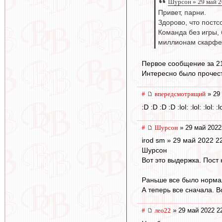
Шурсон » 29 май 2
Привет, парни.
Здорово, что пост
Команда без игры, 
миллионам скарферо
Первое сообщение за 21
Интересно было прочесть
#
впередсмотрящий
» 29 
:D :D :D :D :lol: :lol: :lol: :l
#
Шурсон
» 29 май 2022
irod sm » 29 май 2022 2
Шурсон
Вот это выдержка. Пост
Раньше все было нормал
А теперь все сначала. В
#
лео22
» 29 май 2022 2