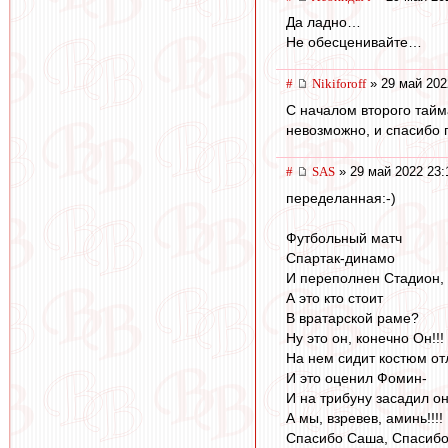
Да ладно…
Не обесценивайте…
#
Nikiforoff
» 29 май 202
С началом второго тайма
невозможно, и спасибо 
#
SAS
» 29 май 2022 23:
переделанная:-)
Футбольный матч
Спартак-динамо
И переполнен Стадион,
А это кто стоит
В вратарской раме?
Ну это он, конечно Он!!!
На нем сидит костюм от
И это оценил Фомин-
И на трибуну засадил о
А мы, взревев, аминь!!!!
Спасибо Саша, Спасибо