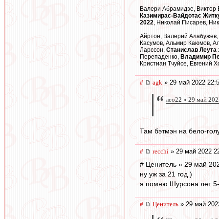
Валери Абрамидзе, Виктор 
Казимирас-Вайдотас Житк
2022
, Николай Писарев, Ни
Айртон, Валерий Алабужев,
Касумов, Альмир Каюмов, А
Ларссон,
Станислав Леута 
Перепаденко,
Владимир Пе
Кристиан Тчуйсе, Евгений 
#
agk
» 29 май 2022 22:
лео22 » 29 май 202
Там бэтмэн на бело-голу
#
recchi
» 29 май 2022 2
# Ценитель » 29 май 20
ну уж за 21 год )
я помню Шурсона лет 5-
#
Ценитель
» 29 май 202