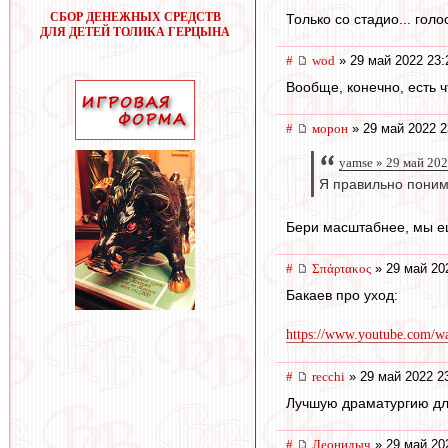
СБОР ДЕНЕЖНЫХ СРЕДСТВ
Только со стадио... гол
ДЛЯ ДЕТЕЙ ТОЛИКА ГЕРЦЫНА
#
wod
» 29 май 2022 23:
Вообще, конечно, есть ч
#
морон
» 29 май 2022 2
yamse » 29 май 202
Я правильно понима
Бери масштабнее, мы ещ
#
Σπάρτακος
» 29 май 20
Бакаев про уход:
https://www.youtube.com/
#
recchi
» 29 май 2022 2
Лучшую драматургию для
#
Леонидыч
» 29 май 20