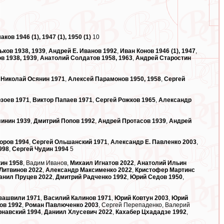
ков 1946 (1), 1947 (1), 1950 (1)
10
ков 1938, 1939
,
Андрей Е. Иванов 1992
,
Иван Конов 1946 (1), 1947
,
в 1938, 1939
,
Анатолий Солдатов 1958, 1963
,
Андрей Старостин
,
Николай Осянин 1971
,
Алексей Парамонов 1950, 1958
,
Сергей
зоев 1971
,
Виктор Папаев 1971
,
Сергей Рожков 1965
,
Александр
линин 1939
,
Дмитрий Попов 1992
,
Андрей Протасов 1939
,
Андрей
оров 1994
,
Сергей Ольшанский 1971
,
Александр Е. Павленко 2003
,
998
,
Сергей Чудин 1994
5
ин 1958
, Вадим Иванов,
Михаил Игнатов 2022
,
Анатолий Ильин
Литвинов 2022
,
Александр Максименко 2022
,
Кристофер Мартинс
анил Пруцев 2022
,
Дмитрий Радченко 1992
,
Юрий Седов 1950
,
зашвили 1971
,
Василий Калинов 1971
,
Юрий Ковтун 2003
,
Юрий
ов 1992
,
Роман Павлюченко 2003
, Сергей Перепаденко, Валерий
рнавский 1994
,
Даниил Хлусевич 2022
,
Кахабер Цхададзе 1992
,