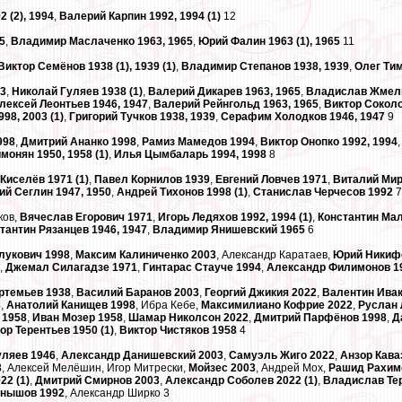
 (2), 1994
,
Валерий Карпин 1992, 1994 (1)
12
5
,
Владимир Маслаченко 1963, 1965
,
Юрий Фалин 1963 (1), 1965
11
Виктор Семёнов 1938 (1), 1939 (1)
,
Владимир Степанов 1938, 1939
,
Олег Тима
3
,
Николай Гуляев 1938 (1)
,
Валерий Дикарев 1963, 1965
,
Владислав Жмель
лексей Леонтьев 1946, 1947
,
Валерий Рейнгольд 1963, 1965
,
Виктор Соколо
998, 2003 (1)
,
Григорий Тучков 1938, 1939
,
Серафим Холодков 1946, 1947
9
998
,
Дмитрий Ананко 1998
,
Рамиз Мамедов 1994
,
Виктор Онопко 1992, 1994
монян 1950, 1958 (1)
,
Илья Цымбаларь 1994, 1998
8
Киселёв 1971 (1)
,
Павел Корнилов 1939
,
Евгений Ловчев 1971
,
Виталий Мир
ий Сеглин 1947, 1950
,
Андрей Тихонов 1998 (1)
,
Станислав Черчесов 1992
7
ков,
Вячеслав Егорович 1971
,
Игорь Ледяхов 1992, 1994 (1)
,
Константин Ма
тантин Рязанцев 1946, 1947
,
Владимир Янишевский 1965
6
лукович 1998
,
Максим Калиниченко 2003
, Александр Каратаев,
Юрий Никиф
,
Джемал Силагадзе 1971
,
Гинтарас Стауче 1994
,
Александр Филимонов 1
ртемьев 1938
,
Василий Баранов 2003
,
Георгий Джикия 2022
,
Валентин Ивак
8
,
Анатолий Канищев 1998
, Ибра Кебе,
Максимилиано Кофрие 2022
,
Руслан 
 1958
,
Иван Мозер 1958
,
Шамар Николсон 2022
,
Дмитрий Парфёнов 1998
,
Д
ор Терентьев 1950 (1)
,
Виктор Чистяков 1958
4
уляев 1946
,
Александр Данишевский 2003
,
Самуэль Жиго 2022
,
Анзор Кава
3
, Алексей Мелёшин, Игор Митрески,
Мойзес 2003
, Андрей Мох,
Рашид Рахим
22 (1)
,
Дмитрий Смирнов 2003
,
Александр Соболев 2022 (1)
,
Владислав Те
рнышов 1992
, Александр Ширко 3