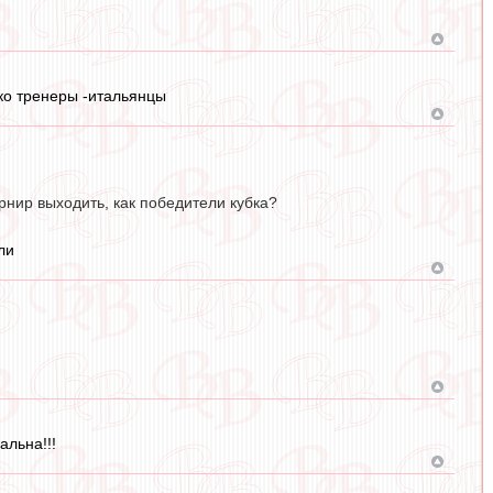
ько тренеры -итальянцы
рнир выходить, как победители кубка?
ли
альна!!!