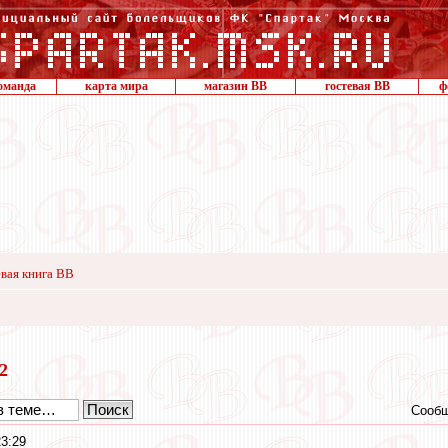
оманда
карта мира
магазин ВВ
гостевая ВВ
ф
вая книга ВВ
22
Сообщ
3:29