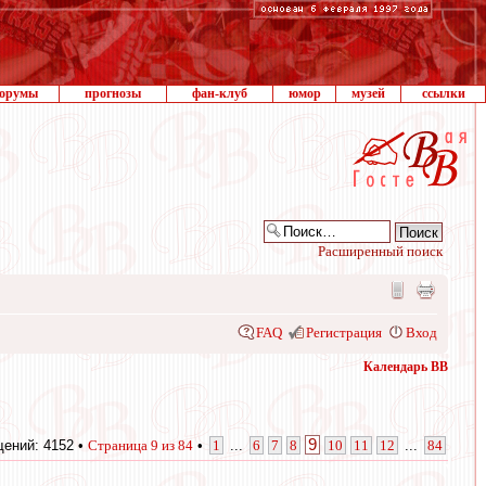
орумы
прогнозы
фан-клуб
юмор
музей
ссылки
Расширенный поиск
FAQ
Регистрация
Вход
Календарь ВВ
9
ений: 4152 •
Страница
9
из
84
•
1
...
6
7
8
10
11
12
...
84