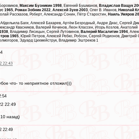
Боровиков,
Максим Бузникин 1998
, Евгений Бушманов,
Владислав Ващук 20
ус 1965
,
Роман Зобнин 2022
,
Алексей Зуев 2003
, Олег В. Иванов,
Николай К
колай Рассказов, Роберт, Александр Сонин, Пётр Старостин,
Наиль Умяров 2
 Абдельила Баги, Алексей Бахарев, Артём Безродный, Андре Диас, Сергей Дм
лександр Квасников, Валерий Кечинов, Леон Классен, Игорь Козлов, Анатоли
1938
, Владимир Лисицын, Сергей Лутовинов,
Валерий Масалитин 1994
, Але
тров 1965
, Юрий Петров, Алексей Ребко, Робсон, Сергей Родионов, Дмитрий
Холмогоров, Эдуард Цихмейструк, Владимир Эштреков 1
54
2 22:43
бое что- то неприятное отложил)))
2:54
22 22:49
10 назад)
2 22:49