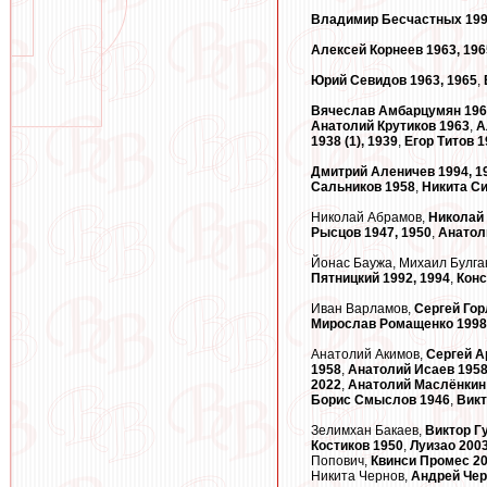
Владимир Бесчастных 1992
Алексей Корнеев 1963, 196
Юрий Севидов 1963, 1965
,
Вячеслав Амбарцумян 196
Анатолий Крутиков 1963
,
А
1938 (1), 1939
,
Егор Титов 1
Дмитрий Аленичев 1994, 1
Сальников 1958
,
Никита Си
Николай Абрамов,
Николай 
Рысцов 1947, 1950
,
Анатол
Йонас Баужа, Михаил Булга
Пятницкий 1992, 1994
,
Конс
Иван Варламов,
Сергей Гор
Мирослав Ромащенко 1998
Анатолий Акимов,
Сергей А
1958
,
Анатолий Исаев 195
2022
,
Анатолий Маслёнкин
Борис Смыслов 1946
,
Викт
Зелимхан Бакаев,
Виктор Г
Костиков 1950
,
Луизао 200
Попович,
Квинси Промес 20
Никита Чернов,
Андрей Че