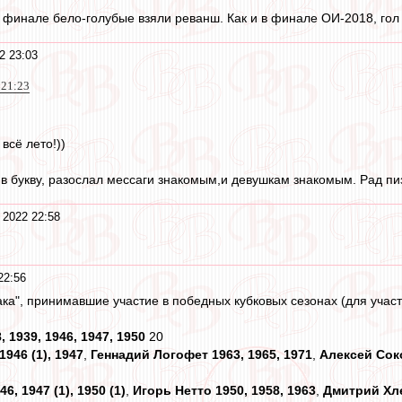
финале бело-голубые взяли реванш. Как и в финале ОИ-2018, гол
2 23:03
 21:23
всё лето!))
 в букву, разослал мессаги знакомым,и девушкам знакомым. Рад пиз
 2022 22:58
22:56
ка", принимавшие участие в победных кубковых сезонах (для участн
1939, 1946, 1947, 1950
20
1946 (1), 1947
,
Геннадий Логофет 1963, 1965, 1971
,
Алексей Соко
, 1947 (1), 1950 (1)
,
Игорь Нетто 1950, 1958, 1963
,
Дмитрий Хле