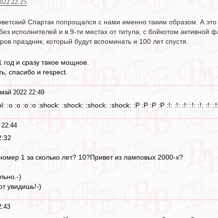
022 22:25
советский Спартак попрощался с нами именно таким образом. А это
без исполнителей и в 9-ти местах от титула, с бойкотом активной 
в праздник, который будут вспоминать и 100 лет спустя.
 год и сразу такое мощное.
, спасибо и respect.
май 2022 22:49
ol: :o :o :o :o :shock: :shock: :shock: :shock: :P :P :P :P :!: :!: :!: :!: :!: :!: :!: :
 22:44
2:32
 номер 1 за сколько лет? 10?Привет из ламповых 2000-х?
ьно.-)
от увидишь!-)
2:43