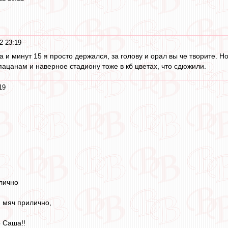
2 23:19
 и минут 15 я просто держался, за голову и орал вы че творите. Но 
пацанам и наверное стадиону тоже в кб цветах, что сдюжили.
19
лично
н мяч прилично,
 Саша!!