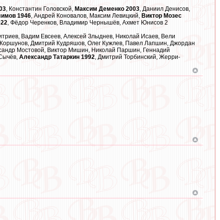
03
, Константин Головской,
Максим Деменко 2003
, Даниил Денисов,
лимов 1946
, Андрей Коновалов, Максим Левицкий,
Виктор Мозес
022
, Фёдор Черенков, Владимир Чернышёв, Ахмет Юнисов 2
итриев, Вадим Евсеев, Алексей Злыднев, Николай Исаев, Вели
й Коршунов, Дмитрий Кудряшов, Олег Кужлев, Павел Лапшин, Джордан
ксандр Мостовой, Виктор Мишин, Николай Паршин, Геннадий
 Сычёв,
Александр Татаркин 1992
, Дмитрий Торбинский, Жерри-