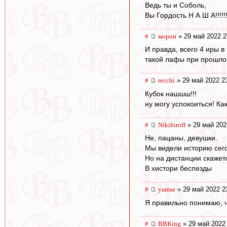
Ведь ты и Соболь,
Вы Гордость Н А Ш А!!!!!!
#
морон
» 29 май 2022 2
И правда, всего 4 иры в
такой лафы при прошлом
#
recchi
» 29 май 2022 2
Кубок нашшш!!!
ну могу успокоиться! Как
#
Nikiforoff
» 29 май 202
Не, пацаны, девушки.
Мы видели историю сегод
Но на дистанции скажет
В хистори беспезды
#
yamse
» 29 май 2022 2
Я правильно понимаю, ч
#
BBKing
» 29 май 2022