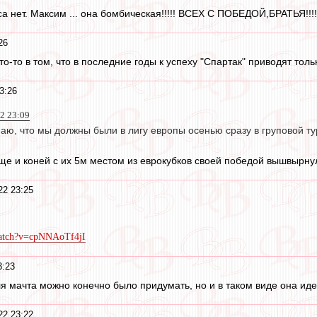
оса нет. Максим ... она бомбическая!!!!! ВСЕХ С ПОБЕДОЙ,БРАТЬЯ!!!!
26
то-то в том, что в последние годы к успеху "Спартак" приводят тол
3:26
2 23:09
ю, что мы должны были в лигу европы осенью сразу в груповой ту
е и коней с их 5м местом из еврокубков своей победой вышвырну
22 23:25
watch?v=cpNNAoTf4jI
3:23
 мачта можно конечно было придумать, но и в таком виде она иде
22 23:22