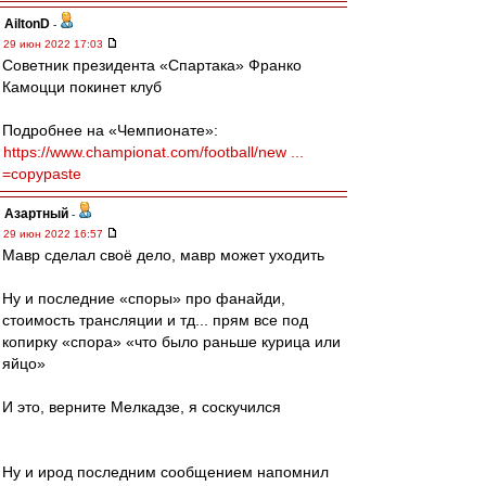
AiltonD
-
29 июн 2022 17:03
Советник президента «Спартака» Франко
Камоцци покинет клуб
Подробнее на «Чемпионате»:
https://www.championat.com/football/new ...
=copypaste
Азартный
-
29 июн 2022 16:57
Мавр сделал своё дело, мавр может уходить
Ну и последние «споры» про фанайди,
стоимость трансляции и тд... прям все под
копирку «спора» «что было раньше курица или
яйцо»
И это, верните Мелкадзе, я соскучился
Ну и ирод последним сообщением напомнил