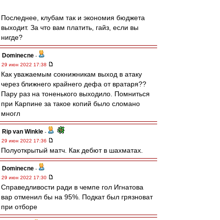
Последнее, клубам так и экономия бюджета
выходит. За что вам платить, гайз, если вы
нигде?
Dominecne
-
29 июн 2022 17:38
Как уважаемым сокнижникам выход в атаку
через ближнего крайнего дефа от вратаря??
Пару раз на тоненького выходило. Помниться
при Карпине за такое копий было сломано
многл
Rip van Winkle
-
29 июн 2022 17:36
Полуоткрытый матч. Как дебют в шахматах.
Dominecne
-
29 июн 2022 17:30
Справедливости ради в чемпе гол Игнатова
вар отменил бы на 95%. Подкат был грязноват
при отборе