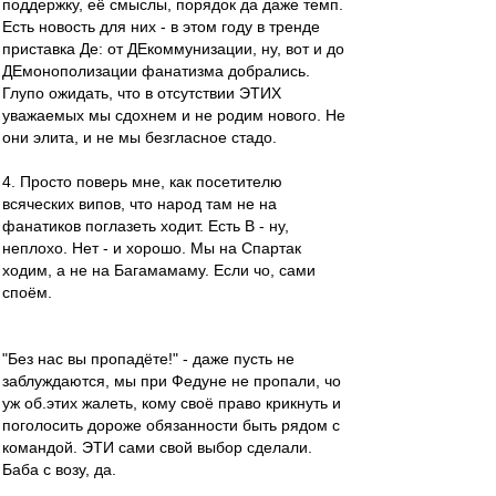
поддержку, её смыслы, порядок да даже темп.
Есть новость для них - в этом году в тренде
приставка Де: от ДЕкоммунизации, ну, вот и до
ДЕмонополизации фанатизма добрались.
Глупо ожидать, что в отсутствии ЭТИХ
уважаемых мы сдохнем и не родим нового. Не
они элита, и не мы безгласное стадо.
4. Просто поверь мне, как посетителю
всяческих випов, что народ там не на
фанатиков поглазеть ходит. Есть В - ну,
неплохо. Нет - и хорошо. Мы на Спартак
ходим, а не на Багамамаму. Если чо, сами
споём.
"Без нас вы пропадёте!" - даже пусть не
заблуждаются, мы при Федуне не пропали, чо
уж об.этих жалеть, кому своё право крикнуть и
поголосить дороже обязанности быть рядом с
командой. ЭТИ сами свой выбор сделали.
Баба с возу, да.