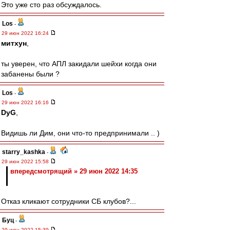
Это уже сто раз обсуждалось.
Los
-
29 июн 2022 16:24
митхун
,
ты уверен, что АПЛ закидали шейхи когда они
забанены были ?
Los
-
29 июн 2022 16:16
DyG
,
Видишь ли Дим, они что-то предпринимали .. )
starry_kashka
-
29 июн 2022 15:58
впередсмотрящий » 29 июн 2022 14:35
Отказ кликают сотрудники СБ клубов?...
Буц
-
29 июн 2022 15:39