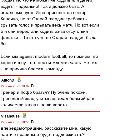
"Ходят те, кто не может не ходить или детей
водят," - идеально! Так и должно быть. А
остальных пусть Игра приведёт на сектор.
Конечно, не от Старой гвардии требовать
срывать голос и прыгать весь матч. Но вот если
б и они перестали ходить из-за отсутствия
фанатки... То это уже не Старая гвардия была
бы.
Если мы against modern football, то помним что
хорео и шоу - его неотъемлемая часть. Нет их
- не причина бросить команду.
AiltonD
-
29 июн 2022 19:02
Тренер и Кофр братья? Ну очень похожи.
Тревожный знак, учитывая вклад бельгийца в
количество голов в наши ворота.
visahouse
-
29 июн 2022 18:53
впередсмотрящий
, расскажите мне, какую
партию правильно будет поддерживать?