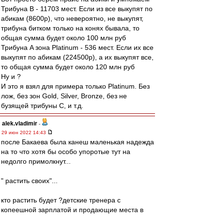
Трибуна B - 11703 мест. Если из все выкупят по
абикам (8600р), что невероятно, не выкупят,
трибуна битком только на конях бывала, то
общая сумма будет около 100 млн руб
Трибуна A зона Platinum - 536 мест. Если их все
выкупят по абикам (224500р), а их выкупят все,
то общая сумма будет около 120 млн руб
Ну и ?
И это я взял для примера только Platinum. Без
лож, без зон Gold, Silver, Bronze, без не
бузящей трибуны C, и т.д.
alek.vladimir
-
29 июн 2022 14:43
после Бакаева была канеш маленькая надежда
на то что хотя бы особо упоротые тут на
недолго примолкнут...
" растить своих"...
кто растить будет ?детские тренера с
копеешной зарплатой и продающие места в