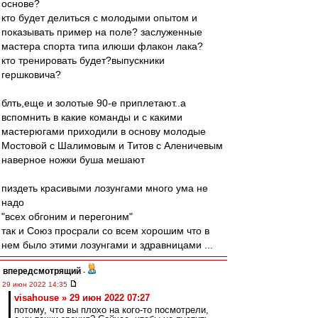
основе?
кто будет делиться с молодыми опытом и
показывать пример на поле? заслуженные
мастера спорта типа илюши флакон лака?
кто тренировать будет?выпускники
гершковича?
блть,еще и золотые 90-е приплетают..а
вспомнить в какие команды и с какими
мастерюгами приходили в основу молодые
Мостовой с Шалимовым и Титов с Аленичевым
наверное ножки буша мешают
пиздеть красивыми лозунгами много ума не
надо
"всех обгоним и перегоним"
так и Союз просрали со всем хорошим что в
нем было этими лозунгами и здравницами ...
впередсмотрящий
-
29 июн 2022 14:35
visahouse » 29 июн 2022 07:27
потому, что вы плохо на кого-то посмотрели,