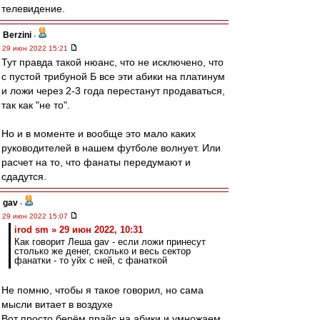
телевидение.
Berzini
-
29 июн 2022 15:21
Тут правда такой нюанс, что не исключено, что
с пустой трибуной Б все эти абики на платинум
и ложи через 2-3 года перестанут продаваться,
так как "не то".
Но и в моменте и вообще это мало каких
руководителей в нашем футболе волнует. Или
расчет на то, что фанаты передумают и
сдадутся.
gav
-
29 июн 2022 15:07
irod sm » 29 июн 2022, 10:31
Как говорит Леша gav - если ложи принесут
столько же денег, сколько и весь сектор
фанатки - то уйх с ней, с фанаткой
Не помню, чтобы я такое говорил, но сама
мысли витает в воздухе
Вот просто берём прайс на абики и умножаем