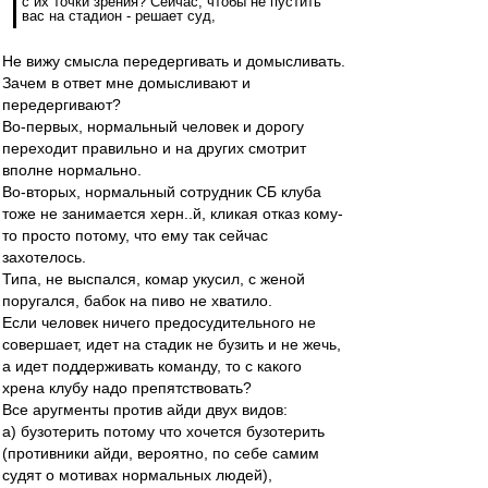
с их точки зрения? Сейчас, чтобы не пустить
вас на стадион - решает суд,
Не вижу смысла передергивать и домысливать.
Зачем в ответ мне домысливают и
передергивают?
Во-первых, нормальный человек и дорогу
переходит правильно и на других смотрит
вполне нормально.
Во-вторых, нормальный сотрудник СБ клуба
тоже не занимается херн..й, кликая отказ кому-
то просто потому, что ему так сейчас
захотелось.
Типа, не выспался, комар укусил, с женой
поругался, бабок на пиво не хватило.
Если человек ничего предосудительного не
совершает, идет на стадик не бузить и не жечь,
а идет поддерживать команду, то с какого
хрена клубу надо препятствовать?
Все аругменты против айди двух видов:
а) бузотерить потому что хочется бузотерить
(противники айди, вероятно, по себе самим
судят о мотивах нормальных людей),