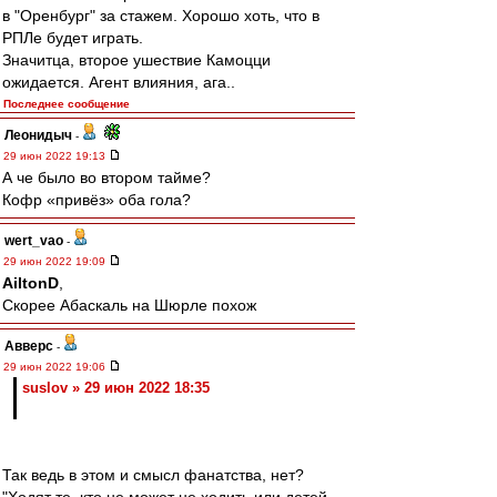
в "Оренбург" за стажем. Хорошо хоть, что в
РПЛе будет играть.
Значитца, второе ушествие Камоцци
ожидается. Агент влияния, ага..
Последнее сообщение
Леонидыч
-
29 июн 2022 19:13
А че было во втором тайме?
Кофр «привёз» оба гола?
wert_vao
-
29 июн 2022 19:09
AiltonD
,
Скорее Абаскаль на Шюрле похож
Авверс
-
29 июн 2022 19:06
suslov » 29 июн 2022 18:35
Так ведь в этом и смысл фанатства, нет?