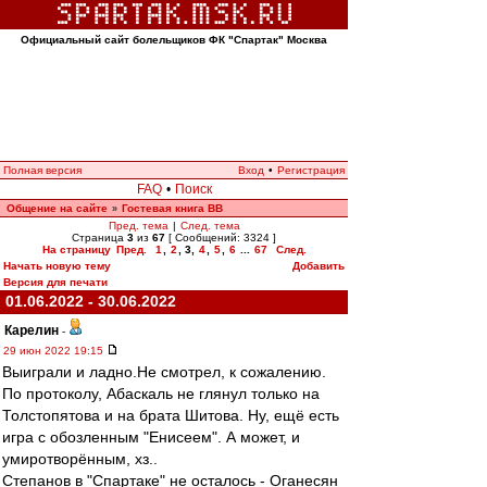
Официальный сайт болельщиков ФК "Спартак" Москва
Полная версия
Вход
•
Регистрация
FAQ
•
Поиск
Общение на сайте
Гостевая книга ВВ
»
Пред. тема
|
След. тема
Страница
3
из
67
[ Сообщений: 3324 ]
На страницу
Пред.
1
,
2
,
3
,
4
,
5
,
6
...
67
След.
Начать новую тему
Добавить
Версия для печати
01.06.2022 - 30.06.2022
Карелин
-
29 июн 2022 19:15
Выиграли и ладно.Не смотрел, к сожалению.
По протоколу, Абаскаль не глянул только на
Толстопятова и на брата Шитова. Ну, ещё есть
игра с обозленным "Енисеем". А может, и
умиротворённым, хз..
Степанов в "Спартаке" не осталось - Оганесян