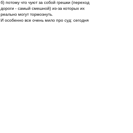
б) потому что чуют за собой грешки (переход
дороги - самый смешной) из-за которых их
реально могут тормознуть.
И особенно все очень мило про суд: сегодня
тут пишут про Басманный суд, который все
может, завтра тут же, тут же, б..., пишут совсем
противоположное - только суд имеет право не
пускать меня. ))) Вы ж тогда определитесь: суд
у нас какой?
В-третьих, проверить нужность/ненужность
айди можно исклюительно только практикой. А
не теоретическими рассуждениями людей без
специального опыта и квалификации. Коими
является большинство фанов.
В-четвертых, наконец, взрослым дядям уже
давно понять, что государство, вводящее айди,
только радо убрать из информационного поля
на стадиках эту мешающюю ему массу.
Причем оно хотело это сделать с помощью
реального цифрового продукта, а масса
повелась и убралась сама. В бОльшем
количестве и менее болезненно для авторов