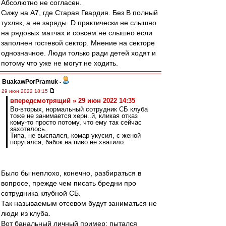
Абсолютно не согласен.
Сижу на A7, где Старая Гвардия. Без B полный
тухляк, а не заряды. D практически не слышно
на рядовых матчах и совсем не слышно если
заполнен гостевой сектор. Мнение на секторе
однозначное. Люди только ради детей ходят и
потому что уже не могут не ходить.
BuakawPorPramuk
-
29 июн 2022 18:15
впередсмотрящий » 29 июн 2022 14:35
Во-вторых, нормальный сотрудник СБ клуба
тоже не занимается херн..й, кликая отказ
кому-то просто потому, что ему так сейчас
захотелось.
Типа, не выспался, комар укусил, с женой
поругался, бабок на пиво не хватило.
Было бы неплохо, конечно, разбираться в
вопросе, прежде чем писать бредни про
сотрудника клубной СБ.
Так называемым отсевом будут заниматься не
люди из клуба.
Вот банальный личный пример: пытался