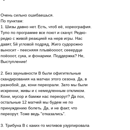
Очень сильно ошибаешься.
По пунктам:
1. Шизы давно нет. Есть, чтоб её, хореография.
Тупо по программе все поют и скачут. Редко-
редко с живой реакцией на нерв игры. Нас
давят, 5й угловой подряд, Жиго судорожно
выносит - пеесняяя плывёоооот, сееердце
поёооот, сука, и фонарики. Поддержка? Не,
Выступление!
2. Без заунывности В были офигительные
скандирования на матчах этого сезона. Да, в
разнобой, да, кони переорали. Зато мы были
искренни, живы и с немедленным откликом.
Кони, мусор и бамжи нас переорут? Да пох,
остальные 12 матчей мы будем не по
принуждению болеть. Да, и не факт, что
переорут. Тоже ведь "отказались".
3. Трибуна В с каких-то мотивов узурпировала