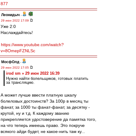
877
Леонидыч
-
29 июн 2022 17:09
Уже 2:0
Наслаждайтесь!
https://www.youtube.com/watch?
v=8OmepFZNLSc
МосфОлд
-
29 июн 2022 17:05
irod sm » 29 июн 2022 16:39
Нужно найти болельщиков, готовых платить
за трансляцию.
А может лучше ввести платную шкалу
болеловых достоинств? За 100р в месяц ты
фанат, за 1000 ты фанат-фанат, за десятку -
крутой, ну и т.д. К каждому званию
прикрепляется удостоверение да памятка того,
на что теперь имеешь право. Это покруче
всякого айди будет, не какое-нить там ку...