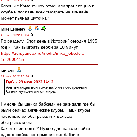
Клоуны с Комент-шоу отменили трансляцию в
ютубе и послали всех смотреть на винлайн.
Может пьяная шуточка?
Mike Lebedev
-
29 июн 2022 15:34
По разделу "Этот день в Истории" сегодня 1995
год и "Как выиграть дерби за 10 минут"
https://zen.yandex.ru/media/mike_lebede ...
1ef2600415
митхун
-
29 июн 2022 15:26
DyG » 29 июн 2022 14:12
Англичанцев вон тоже на 5 лет отстраняли.
Стали лучшей лигой мира.
Ну если бы шейхи бабками не закидали где бы
были сейчас английские клубы. Наши клубы
частенько их обыгрывали и дальше
обыгрывали бы.
Как это повторить? Нужно для начало найти
одного шейха, которые вложит бабки в