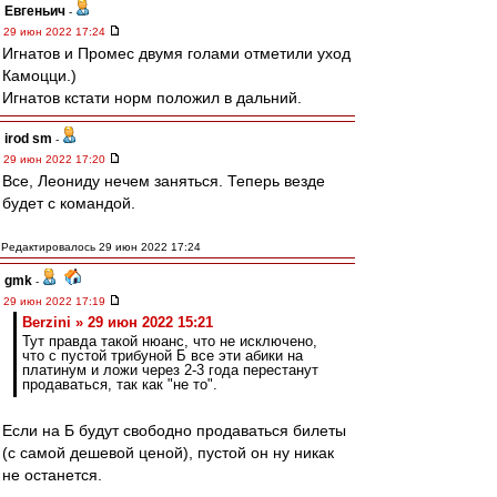
Евгеньич
-
29 июн 2022 17:24
Игнатов и Промес двумя голами отметили уход
Камоцци.)
Игнатов кстати норм положил в дальний.
irod sm
-
29 июн 2022 17:20
Все, Леониду нечем заняться. Теперь везде
будет с командой.
Редактировалось 29 июн 2022 17:24
gmk
-
29 июн 2022 17:19
Berzini » 29 июн 2022 15:21
Тут правда такой нюанс, что не исключено,
что с пустой трибуной Б все эти абики на
платинум и ложи через 2-3 года перестанут
продаваться, так как "не то".
Если на Б будут свободно продаваться билеты
(с самой дешевой ценой), пустой он ну никак
не останется.