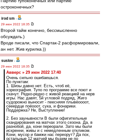
Партию тупоконечных или партию
остроконечных?
irod sm
-
29 июн 2022 18:35
Второй тайм конечно, бессмысленно
обсуждать.)
Вроде писали, что Спартак-2 расформировали,
ан нет. Жив курилка.))
suslov
-
29 июн 2022 18:35
Авверс » 29 июн 2022 17:40
Очень сильно ошибаешься.
По пунктам:
1. Шизы давно нет. Есть, чтоб её,
хореография. Тупо по программе все поют и
скачут. Редко-редко с живой реакцией на нерв
игры. Нас давят, 5й угловой подряд, Жиго
судорожно выносит - пеесняяя плывёоооот,
сееердце поёооот, сука, и фонарики.
Поддержка? Не, Выступление!
2. Без заунывности В были офигительные
скандирования на матчах этого сезона. Да, в
разнобой, да, кони переорали. Зато мы были
искренни, живы и с немедленным откликом.
Кони, мусор и бамжи нас переорут? Да пох,
остальные 12 матчей мы будем не по