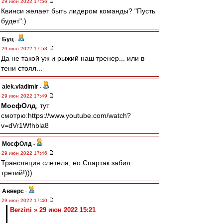
29 июн 2022 17:56
Квинси желает быть лидером команды? "Пусть
будет":)
Буц
-
29 июн 2022 17:53
Да не такой уж и рыжий наш тренер... или в
тени стоял...
alek.vladimir
-
29 июн 2022 17:49
МосфОлд
, тут
смотрю:https://www.youtube.com/watch?
v=dVr1Wfhbla8
МосфОлд
-
29 июн 2022 17:46
Трансляция слетела, но Спартак забил
третий!)))
Авверс
-
29 июн 2022 17:40
Berzini » 29 июн 2022 15:21