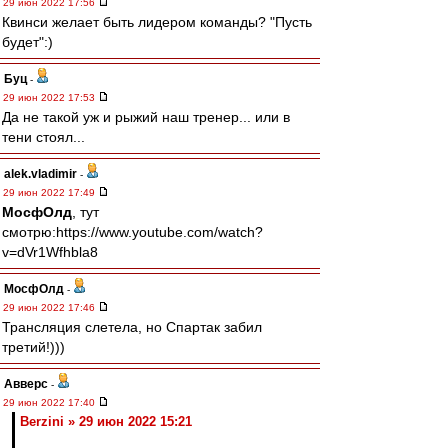
29 июн 2022 17:56
Квинси желает быть лидером команды? "Пусть
будет":)
Буц
-
29 июн 2022 17:53
Да не такой уж и рыжий наш тренер... или в
тени стоял...
alek.vladimir
-
29 июн 2022 17:49
МосфОлд
, тут
смотрю:https://www.youtube.com/watch?
v=dVr1Wfhbla8
МосфОлд
-
29 июн 2022 17:46
Трансляция слетела, но Спартак забил
третий!)))
Авверс
-
29 июн 2022 17:40
Berzini » 29 июн 2022 15:21