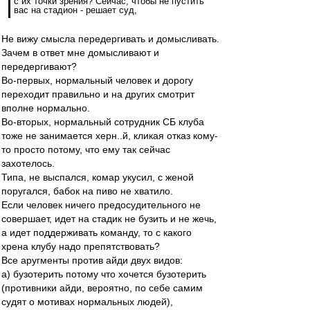
с их точки зрения? Сейчас, чтобы не пустить
вас на стадион - решает суд,
Не вижу смысла передергивать и домысливать.
Зачем в ответ мне домысливают и
передергивают?
Во-первых, нормальный человек и дорогу
переходит правильно и на других смотрит
вполне нормально.
Во-вторых, нормальный сотрудник СБ клуба
тоже не занимается херн..й, кликая отказ кому-
то просто потому, что ему так сейчас
захотелось.
Типа, не выспался, комар укусил, с женой
поругался, бабок на пиво не хватило.
Если человек ничего предосудительного не
совершает, идет на стадик не бузить и не жечь,
а идет поддерживать команду, то с какого
хрена клубу надо препятствовать?
Все аругменты против айди двух видов:
а) бузотерить потому что хочется бузотерить
(противники айди, вероятно, по себе самим
судят о мотивах нормальных людей),