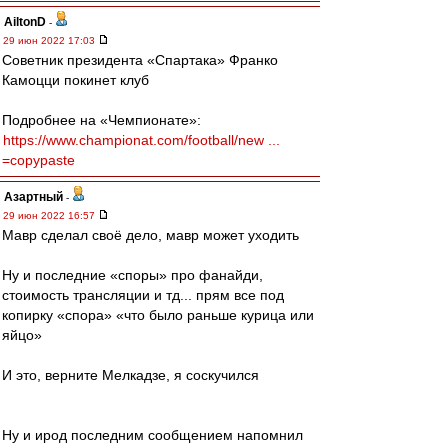
AiltonD
-
29 июн 2022 17:03
Советник президента «Спартака» Франко
Камоцци покинет клуб
Подробнее на «Чемпионате»:
https://www.championat.com/football/new ...
=copypaste
Азартный
-
29 июн 2022 16:57
Мавр сделал своё дело, мавр может уходить
Ну и последние «споры» про фанайди,
стоимость трансляции и тд... прям все под
копирку «спора» «что было раньше курица или
яйцо»
И это, верните Мелкадзе, я соскучился
Ну и ирод последним сообщением напомнил