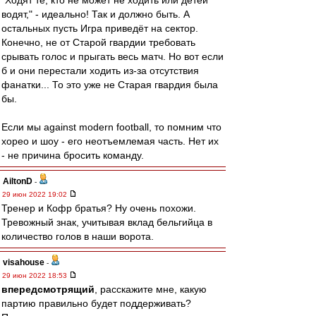
"Ходят те, кто не может не ходить или детей
водят," - идеально! Так и должно быть. А
остальных пусть Игра приведёт на сектор.
Конечно, не от Старой гвардии требовать
срывать голос и прыгать весь матч. Но вот если
б и они перестали ходить из-за отсутствия
фанатки... То это уже не Старая гвардия была
бы.
Если мы against modern football, то помним что
хорео и шоу - его неотъемлемая часть. Нет их
- не причина бросить команду.
AiltonD
-
29 июн 2022 19:02
Тренер и Кофр братья? Ну очень похожи.
Тревожный знак, учитывая вклад бельгийца в
количество голов в наши ворота.
visahouse
-
29 июн 2022 18:53
впередсмотрящий
, расскажите мне, какую
партию правильно будет поддерживать?