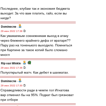
Последнее, клубам так и экономия бюджета
выходит. За что вам платить, гайз, если вы
нигде?
Dominecne
-
29 июн 2022 17:38
Как уважаемым сокнижникам выход в атаку
через ближнего крайнего дефа от вратаря??
Пару раз на тоненького выходило. Помниться
при Карпине за такое копий было сломано
многл
Rip van Winkle
-
29 июн 2022 17:36
Полуоткрытый матч. Как дебют в шахматах.
Dominecne
-
29 июн 2022 17:30
Справедливости ради в чемпе гол Игнатова
вар отменил бы на 95%. Подкат был грязноват
при отборе