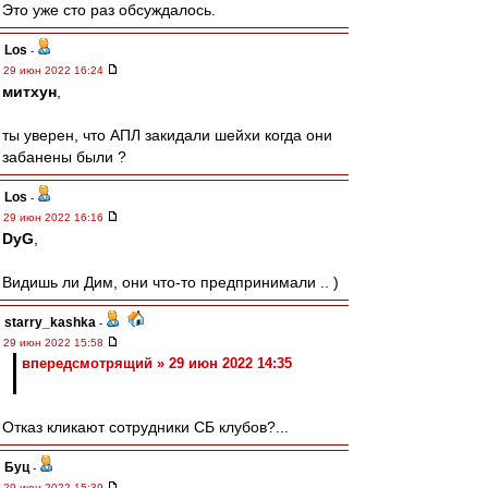
Это уже сто раз обсуждалось.
Los
-
29 июн 2022 16:24
митхун
,
ты уверен, что АПЛ закидали шейхи когда они
забанены были ?
Los
-
29 июн 2022 16:16
DyG
,
Видишь ли Дим, они что-то предпринимали .. )
starry_kashka
-
29 июн 2022 15:58
впередсмотрящий » 29 июн 2022 14:35
Отказ кликают сотрудники СБ клубов?...
Буц
-
29 июн 2022 15:39