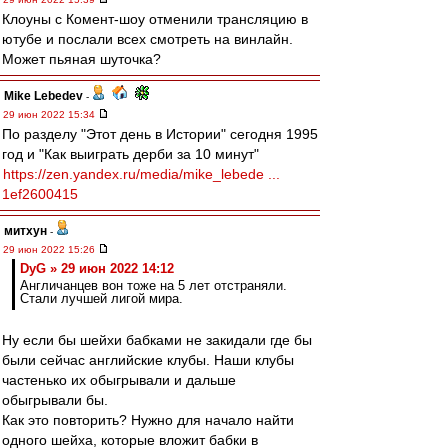
Клоуны с Комент-шоу отменили трансляцию в
ютубе и послали всех смотреть на винлайн.
Может пьяная шуточка?
Mike Lebedev
-
29 июн 2022 15:34
По разделу "Этот день в Истории" сегодня 1995
год и "Как выиграть дерби за 10 минут"
https://zen.yandex.ru/media/mike_lebede ...
1ef2600415
митхун
-
29 июн 2022 15:26
DyG » 29 июн 2022 14:12
Англичанцев вон тоже на 5 лет отстраняли.
Стали лучшей лигой мира.
Ну если бы шейхи бабками не закидали где бы
были сейчас английские клубы. Наши клубы
частенько их обыгрывали и дальше
обыгрывали бы.
Как это повторить? Нужно для начало найти
одного шейха, которые вложит бабки в