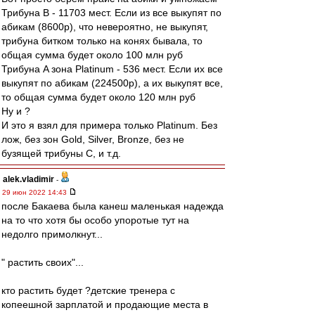
Трибуна B - 11703 мест. Если из все выкупят по
абикам (8600р), что невероятно, не выкупят,
трибуна битком только на конях бывала, то
общая сумма будет около 100 млн руб
Трибуна A зона Platinum - 536 мест. Если их все
выкупят по абикам (224500р), а их выкупят все,
то общая сумма будет около 120 млн руб
Ну и ?
И это я взял для примера только Platinum. Без
лож, без зон Gold, Silver, Bronze, без не
бузящей трибуны C, и т.д.
alek.vladimir
-
29 июн 2022 14:43
после Бакаева была канеш маленькая надежда
на то что хотя бы особо упоротые тут на
недолго примолкнут...
" растить своих"...
кто растить будет ?детские тренера с
копеешной зарплатой и продающие места в