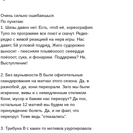
Очень сильно ошибаешься.
По пунктам:
1. Шизы давно нет. Есть, чтоб её, хореография.
Тупо по программе все поют и скачут. Редко-
редко с живой реакцией на нерв игры. Нас
давят, 5й угловой подряд, Жиго судорожно
выносит - пеесняяя плывёоооот, сееердце
поёооот, сука, и фонарики. Поддержка? Не,
Выступление!
2. Без заунывности В были офигительные
скандирования на матчах этого сезона. Да, в
разнобой, да, кони переорали. Зато мы были
искренни, живы и с немедленным откликом.
Кони, мусор и бамжи нас переорут? Да пох,
остальные 12 матчей мы будем не по
принуждению болеть. Да, и не факт, что
переорут. Тоже ведь "отказались".
3. Трибуна В с каких-то мотивов узурпировала