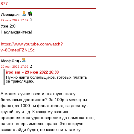
877
Леонидыч
-
29 июн 2022 17:09
Уже 2:0
Наслаждайтесь!
https://www.youtube.com/watch?
v=8OmepFZNLSc
МосфОлд
-
29 июн 2022 17:05
irod sm » 29 июн 2022 16:39
Нужно найти болельщиков, готовых платить
за трансляцию.
А может лучше ввести платную шкалу
болеловых достоинств? За 100р в месяц ты
фанат, за 1000 ты фанат-фанат, за десятку -
крутой, ну и т.д. К каждому званию
прикрепляется удостоверение да памятка того,
на что теперь имеешь право. Это покруче
всякого айди будет, не какое-нить там ку...