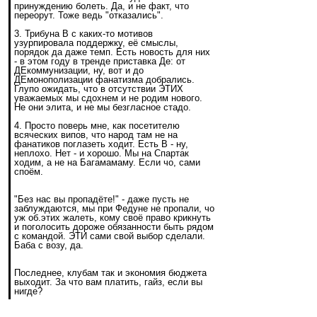
принуждению болеть. Да, и не факт, что
переорут. Тоже ведь "отказались".
3. Трибуна В с каких-то мотивов
узурпировала поддержку, её смыслы,
порядок да даже темп. Есть новость для них
- в этом году в тренде приставка Де: от
ДЕкоммунизации, ну, вот и до
ДЕмонополизации фанатизма добрались.
Глупо ожидать, что в отсутствии ЭТИХ
уважаемых мы сдохнем и не родим нового.
Не они элита, и не мы безгласное стадо.
4. Просто поверь мне, как посетителю
всяческих випов, что народ там не на
фанатиков поглазеть ходит. Есть В - ну,
неплохо. Нет - и хорошо. Мы на Спартак
ходим, а не на Багамамаму. Если чо, сами
споём.
"Без нас вы пропадёте!" - даже пусть не
заблуждаются, мы при Федуне не пропали, чо
уж об.этих жалеть, кому своё право крикнуть
и поголосить дороже обязанности быть рядом
с командой. ЭТИ сами свой выбор сделали.
Баба с возу, да.
Последнее, клубам так и экономия бюджета
выходит. За что вам платить, гайз, если вы
нигде?