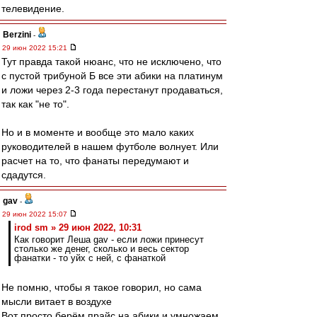
телевидение.
Berzini
-
29 июн 2022 15:21
Тут правда такой нюанс, что не исключено, что
с пустой трибуной Б все эти абики на платинум
и ложи через 2-3 года перестанут продаваться,
так как "не то".
Но и в моменте и вообще это мало каких
руководителей в нашем футболе волнует. Или
расчет на то, что фанаты передумают и
сдадутся.
gav
-
29 июн 2022 15:07
irod sm » 29 июн 2022, 10:31
Как говорит Леша gav - если ложи принесут
столько же денег, сколько и весь сектор
фанатки - то уйх с ней, с фанаткой
Не помню, чтобы я такое говорил, но сама
мысли витает в воздухе
Вот просто берём прайс на абики и умножаем