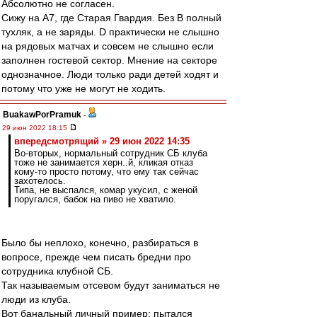
Абсолютно не согласен.
Сижу на A7, где Старая Гвардия. Без B полный
тухляк, а не заряды. D практически не слышно
на рядовых матчах и совсем не слышно если
заполнен гостевой сектор. Мнение на секторе
однозначное. Люди только ради детей ходят и
потому что уже не могут не ходить.
BuakawPorPramuk
-
29 июн 2022 18:15
впередсмотрящий » 29 июн 2022 14:35
Во-вторых, нормальный сотрудник СБ клуба
тоже не занимается херн..й, кликая отказ
кому-то просто потому, что ему так сейчас
захотелось.
Типа, не выспался, комар укусил, с женой
поругался, бабок на пиво не хватило.
Было бы неплохо, конечно, разбираться в
вопросе, прежде чем писать бредни про
сотрудника клубной СБ.
Так называемым отсевом будут заниматься не
люди из клуба.
Вот банальный личный пример: пытался