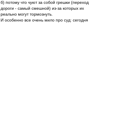
б) потому что чуют за собой грешки (переход
дороги - самый смешной) из-за которых их
реально могут тормознуть.
И особенно все очень мило про суд: сегодня
тут пишут про Басманный суд, который все
может, завтра тут же, тут же, б..., пишут совсем
противоположное - только суд имеет право не
пускать меня. ))) Вы ж тогда определитесь: суд
у нас какой?
В-третьих, проверить нужность/ненужность
айди можно исклюительно только практикой. А
не теоретическими рассуждениями людей без
специального опыта и квалификации. Коими
является большинство фанов.
В-четвертых, наконец, взрослым дядям уже
давно понять, что государство, вводящее айди,
только радо убрать из информационного поля
на стадиках эту мешающюю ему массу.
Причем оно хотело это сделать с помощью
реального цифрового продукта, а масса
повелась и убралась сама. В бОльшем
количестве и менее болезненно для авторов