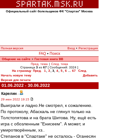
Официальный сайт болельщиков ФК "Спартак" Москва
Полная версия
Вход
•
Регистрация
FAQ
•
Поиск
Общение на сайте
Гостевая книга ВВ
»
Пред. тема
|
След. тема
Страница
3
из
67
[ Сообщений: 3324 ]
На страницу
Пред.
1
,
2
,
3
,
4
,
5
,
6
...
67
След.
Начать новую тему
Добавить
Версия для печати
01.06.2022 - 30.06.2022
Карелин
-
29 июн 2022 19:15
Выиграли и ладно.Не смотрел, к сожалению.
По протоколу, Абаскаль не глянул только на
Толстопятова и на брата Шитова. Ну, ещё есть
игра с обозленным "Енисеем". А может, и
умиротворённым, хз..
Степанов в "Спартаке" не осталось - Оганесян