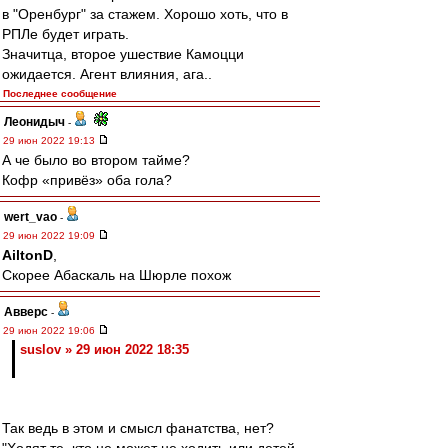
в "Оренбург" за стажем. Хорошо хоть, что в
РПЛе будет играть.
Значитца, второе ушествие Камоцци
ожидается. Агент влияния, ага..
Последнее сообщение
Леонидыч
-
29 июн 2022 19:13
А че было во втором тайме?
Кофр «привёз» оба гола?
wert_vao
-
29 июн 2022 19:09
AiltonD
,
Скорее Абаскаль на Шюрле похож
Авверс
-
29 июн 2022 19:06
suslov » 29 июн 2022 18:35
Так ведь в этом и смысл фанатства, нет?