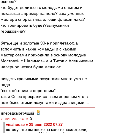
основе?
кто будет делиться с молодыми опытом и
показывать пример на поле? заслуженные
мастера спорта типа илюши флакон лака?
кто тренировать будет?выпускники
гершковича?
блть,еще и золотые 90-е приплетают..а
вспомнить в какие команды и с какими
мастерюгами приходили в основу молодые
Мостовой с Шалимовым и Титов с Аленичевым
наверное ножки буша мешают
пиздеть красивыми лозунгами много ума не
надо
"всех обгоним и перегоним"
так и Союз просрали со всем хорошим что в
нем было этими лозунгами и здравницами ...
впередсмотрящий
-
29 июн 2022 14:35
visahouse » 29 июн 2022 07:27
потому, что вы плохо на кого-то посмотрели,