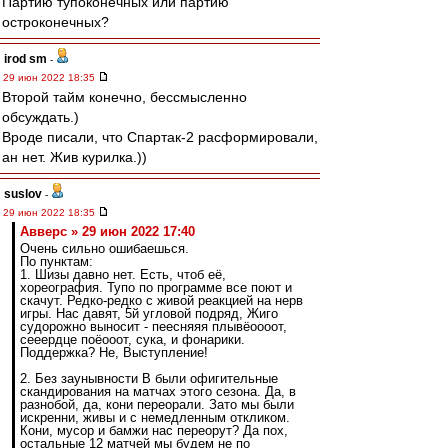
Партию тупоконечных или партию
остроконечных?
irod sm
-
29 июн 2022 18:35
Второй тайм конечно, бессмысленно
обсуждать.)
Вроде писали, что Спартак-2 расформировали,
ан нет. Жив курилка.))
suslov
-
29 июн 2022 18:35
Авверс » 29 июн 2022 17:40
Очень сильно ошибаешься.
По пунктам:
1. Шизы давно нет. Есть, чтоб её,
хореография. Тупо по программе все поют и
скачут. Редко-редко с живой реакцией на нерв
игры. Нас давят, 5й угловой подряд, Жиго
судорожно выносит - пеесняяя плывёоооот,
сееердце поёооот, сука, и фонарики.
Поддержка? Не, Выступление!
2. Без заунывности В были офигительные
скандирования на матчах этого сезона. Да, в
разнобой, да, кони переорали. Зато мы были
искренни, живы и с немедленным откликом.
Кони, мусор и бамжи нас переорут? Да пох,
остальные 12 матчей мы будем не по