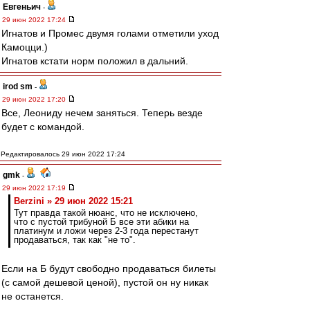
Евгеньич
-
29 июн 2022 17:24
Игнатов и Промес двумя голами отметили уход
Камоцци.)
Игнатов кстати норм положил в дальний.
irod sm
-
29 июн 2022 17:20
Все, Леониду нечем заняться. Теперь везде
будет с командой.
Редактировалось 29 июн 2022 17:24
gmk
-
29 июн 2022 17:19
Berzini » 29 июн 2022 15:21
Тут правда такой нюанс, что не исключено,
что с пустой трибуной Б все эти абики на
платинум и ложи через 2-3 года перестанут
продаваться, так как "не то".
Если на Б будут свободно продаваться билеты
(с самой дешевой ценой), пустой он ну никак
не останется.