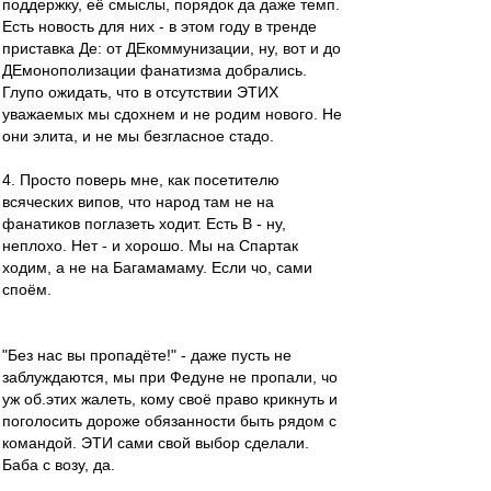
поддержку, её смыслы, порядок да даже темп.
Есть новость для них - в этом году в тренде
приставка Де: от ДЕкоммунизации, ну, вот и до
ДЕмонополизации фанатизма добрались.
Глупо ожидать, что в отсутствии ЭТИХ
уважаемых мы сдохнем и не родим нового. Не
они элита, и не мы безгласное стадо.
4. Просто поверь мне, как посетителю
всяческих випов, что народ там не на
фанатиков поглазеть ходит. Есть В - ну,
неплохо. Нет - и хорошо. Мы на Спартак
ходим, а не на Багамамаму. Если чо, сами
споём.
"Без нас вы пропадёте!" - даже пусть не
заблуждаются, мы при Федуне не пропали, чо
уж об.этих жалеть, кому своё право крикнуть и
поголосить дороже обязанности быть рядом с
командой. ЭТИ сами свой выбор сделали.
Баба с возу, да.