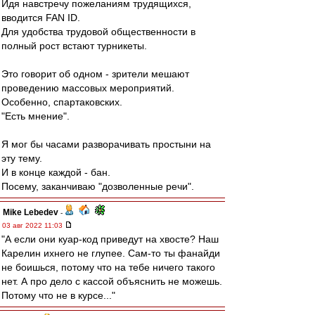
Идя навстречу пожеланиям трудящихся,
вводится FAN ID.
Для удобства трудовой общественности в
полный рост встают турникеты.
Это говорит об одном - зрители мешают
проведению массовых мероприятий.
Особенно, спартаковских.
"Есть мнение".
Я мог бы часами разворачивать простыни на
эту тему.
И в конце каждой - бан.
Посему, заканчиваю "дозволенные речи".
Mike Lebedev
-
03 авг 2022 11:03
"А если они куар-код приведут на хвосте? Наш
Карелин ихнего не глупее. Сам-то ты фанайди
не боишься, потому что на тебе ничего такого
нет. А про дело с кассой объяснить не можешь.
Потому что не в курсе..."