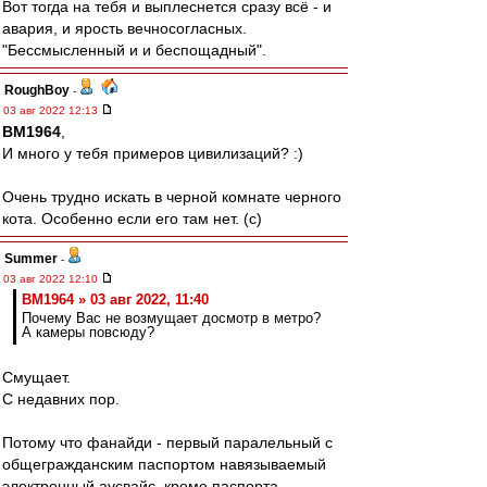
Вот тогда на тебя и выплеснется сразу всё - и
авария, и ярость вечносогласных.
"Бессмысленный и и беспощадный".
RoughBoy
-
03 авг 2022 12:13
BM1964
,
И много у тебя примеров цивилизаций? :)
Очень трудно искать в черной комнате черного
кота. Особенно если его там нет. (c)
Summer
-
03 авг 2022 12:10
BM1964 » 03 авг 2022, 11:40
Почему Вас не возмущает досмотр в метро?
А камеры повсюду?
Смущает.
С недавних пор.
Потому что фанайди - первый паралельный с
общегражданским паспортом навязываемый
электронный аусвайс, кроме паспорта.