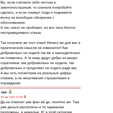
Вы, если считаете себя чистым и
законопослушным, то сначала попробуйте
сделать, и если откажут тогда и поднимите
волну на всеобщее обозрение с
обоснованием.
А так, никто не пробовал, но все типа боятся
несправедливого отказа.
Так получите же этот отказ! Ничего же для вас в
практическом смысле не изменится! Как
добровольно не ходите так же и принудительно
не появитесь. А те кому дадут добро из ваших
соратников, как добровольно не ходили, так
добровольно и продолжат не ходить ради вас.
А мы хоть посмотрим на реальные цифры
отказов, а не запугивания страшилками в
оправдание.
nad
-
03 авг 2022 12:39
Да не отменят уже фан ай ди, понятно же. Там
уже деньги распилены и по карманам
разложены, и немалые. И, в этой ситуации,