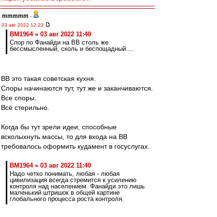
mmmmm
-
03 авг 2022 12:23
BM1964 » 03 авг 2022 11:40
Спор по Фанайди на ВВ столь же
бессмысленный, сколь и беспощадный....
ВВ это такая советская кухня.
Споры начинаются тут, тут же и заканчиваются.
Все споры.
Всё стерильно.
Когда бы тут зрели идеи, способные
всколыхнуть массы, то для входа на ВВ
требовалось оформить кудамент в госуслугах.
BM1964 » 03 авг 2022 11:40
Надо четко понимать, любая - любая
цивилизация всегда стремится к усилению
контроля над населением. Фанайди это лишь
маленький штришок в общей картине
глобального процесса роста контроля.