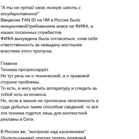
"А ты не путай свою личную шесть с
государственной"
Введение FAN ID на ЧМ в России было
инициативой/требованием вовсе не ФИФА, а
наших посконных службистов.
ФИФА вынуждена была согласиться, сняв себя
ответственность за невыдачу местными
властями этого пропуска.
Главное.
Техника прогрессирует.
Но тут речь не о технической, а о правовой
стороне проблемы.
То есть, я могу купить аппаратуру и следить за
тобой хоть из космоса.
Но, если в законе не прописана легитимность в
суде добытых таким способом сведений, то вся
эта техника годится лишь для контекстной
рекламы в Сети.
В России же, "контролю над населением"
(болельщиками) придан теперь правовой