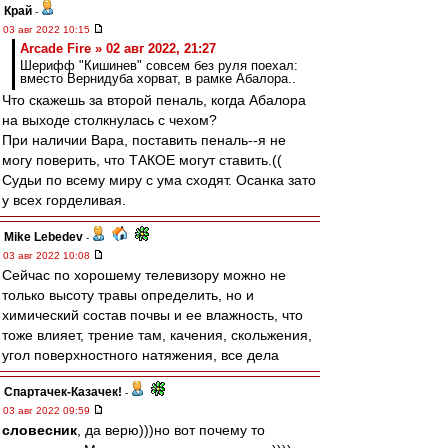
Край
-
03 авг 2022 10:15
Arcade Fire » 02 авг 2022, 21:27
Шерифф "Кишинев" совсем без руля поехал:
вместо Вернидуба хорват, в рамке Абалора..
Что скажешь за второй пеналь, когда Абалора
на выходе столкнулась с чехом?
При наличии Вара, поставить пеналь--я не
могу поверить, что ТАКОЕ могут ставить.((
Судьи по всему миру с ума сходят. Осанка зато
у всех горделивая.
Mike Lebedev
-
03 авг 2022 10:08
Сейчас по хорошему телевизору можно не
только высоту травы определить, но и
химический состав почвы и ее влажность, что
тоже влияет, трение там, качения, скольжения,
угол поверхностного натяжения, все дела
Спартачек-Казачек!
-
03 авг 2022 09:59
словесник
, да верю)))но вот почему то