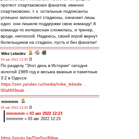
протест спартаковских фанатов, именно
спартаковских, т. к. остальные подписанты
успешно заполняют стадионы, означает лишь
одно: они лишили поддержки свою команду! А
команда-то интересная сложилась, и тренер,
вроде, неплохой. Надеюсь, своей игрой вернут
болельщиков на стадион, пусть и без фанатки!
Mike Lebedev
-
03 авг 2022 12:35
По разделу "Этот день в Истории" сегодня
золотой 1989 год и весьма важные и памятные
3:2 в Одессе
https://zen.yandex.ru/media/mike_lebede ...
00af409eab
mmmmm
-
03 авг 2022 12:30
mmmmm » 03 авг 2022 12:23
mmmmm » 03 авг 2022 12:23
https://youtu.be/Dsp5ucfbfew