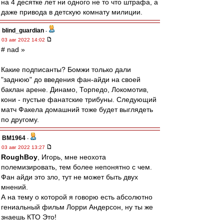
на 4 десятке лет ни одного не то что штрафа, а
даже привода в детскую комнату милиции.
blind_guardian
-
03 авг 2022 14:02
# nad »
Какие подписанты? Бомжи только дали
"заднюю" до введения фан-айди на своей
баклан арене. Динамо, Торпедо, Локомотив,
кони - пустые фанатские трибуны. Следующий
матч Факела домашний тоже будет выглядеть
по другому.
BM1964
-
03 авг 2022 13:27
RoughBoy
, Игорь, мне неохота
полемизировать, тем более непонятно с чем.
Фан айди это зло, тут не может быть двух
мнений.
А на тему о которой я говорю есть абсолютно
гениальный фильм Лорри Андерсон, ну ты же
знаешь КТО Это!