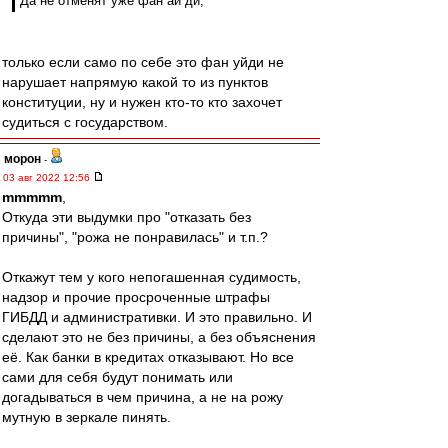
Да не отменят уже фан ай ди,
только если само по себе это фан уйди не
нарушает напрямую какой то из пунктов
конституции, ну и нужен кто-то кто захочет
судиться с государством.
морон
-
03 авг 2022 12:56
mmmmm
,
Откуда эти выдумки про "отказать без
причины", "рожа не понравилась" и т.п.?
Откажут тем у кого непогашенная судимость,
надзор и прочие просроченные штрафы
ГИБДД и административки. И это правильно. И
сделают это не без причины, а без объяснения
её. Как банки в кредитах отказывают. Но все
сами для себя будут понимать или
догадываться в чем причина, а не на рожу
мутную в зеркале пинять.