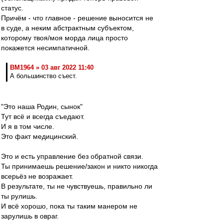
статус.
Причём - что главное - решение выносится не
в суде, а неким абстрактным субъектом,
которому твоя/моя морда лица просто
покажется несимпатичной.
BM1964 » 03 авг 2022 11:40
А большинство съест.
"Это наша Родин, сынок"
Тут всё и всегда съедают.
И я в том числе.
Это факт медицинский.
Это и есть управление без обратной связи.
Ты принимаешь решение/закон и никто никогда
всерьёз не возражает.
В результате, ты не чувствуешь, правильно ли
ты рулишь.
И всё хорошо, пока ты таким манером не
зарулишь в овраг.