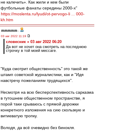
не калечить». Как жили и кем были
футбольные фанаты середины 2000-х"
https://moslenta.ru/lyudi/ot-pervogo-li ... 000-
kh.htm
mmmmm
-
03 авг 2022 11:19
словесник » 03 авг 2022 06:20
Да вот не хочет она смотреть на последнюю
строчку в той моей мессаге.
"Куда смотрит общественность" это такой же
штамп советской журналистики, как и "Идя
навстречу пожеланиям трудящихся".
Несмотря на всю бесперспективность сарказма
в тутошнем общественном пространстве, я
порой таки срываюсь с прямой дорожки
конкретного изложения на сию скользкую и
витиеватую тропку.
Володя, да всё очевидно без бинокля.