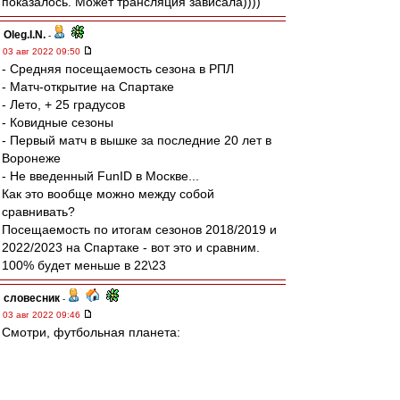
показалось. Может трансляция зависала))))
Oleg.I.N.
-
03 авг 2022 09:50
- Средняя посещаемость сезона в РПЛ
- Матч-открытие на Спартаке
- Лето, + 25 градусов
- Ковидные сезоны
- Первый матч в вышке за последние 20 лет в
Воронеже
- Не введенный FunID в Москве...
Как это вообще можно между собой
сравнивать?
Посещаемость по итогам сезонов 2018/2019 и
2022/2023 на Спартаке - вот это и сравним.
100% будет меньше в 22\23
словесник
-
03 авг 2022 09:46
Смотри, футбольная планета:
Под красно-бело-синим --
Нетто
.
И здесь вовеки будет так:
Союз, Россия и "Спартак".