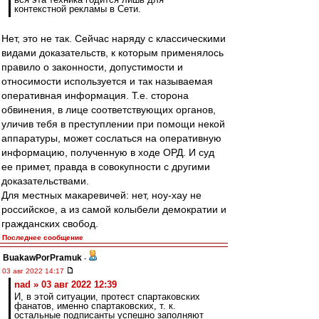
контекстной рекламы в Сети.
Нет, это не так. Сейчас наряду с классическими
видами доказательств, к которым применялось
правило о законности, допустимости и
относимости используется и так называемая
оперативная информация. Т.е. сторона
обвинения, в лице соответствующих органов,
уличив тебя в преступлении при помощи некой
аппаратуры, может сослаться на оперативную
информацию, полученную в ходе ОРД. И суд
ее примет, правда в совокупности с другими
доказательствами.
Для местных макаревичей: нет, ноу-хау не
российское, а из самой колыбели демократии и
гражданских свобод.
Последнее сообщение
BuakawPorPramuk
-
03 авг 2022 14:17
nad » 03 авг 2022 12:39
И, в этой ситуации, протест спартаковских
фанатов, именно спартаковских, т. к.
остальные подписанты успешно заполняют