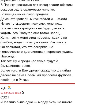
нормально и часть жизни...
В Париже несколько лет назад власти обязали
рокеров одеть оранжевые жилетки.
Возмущению не было предела.
Демонстрировали, митинговали и ... съели...
Ну кто-то выдержит позицию, конечно...
Вон авоська стращает - не буду , дескать
ходить. Ага. Напугал еже голой жопой).
Хотя... вот у меня отец перестал ходить на
футбол, когда при входе стали обыскивать.
Он посчитал, что это оскорбление
человеческого достоинства и перестал ходить.
Навсегда.
Так вот. Ну и среди нас такие будут. А
большинство съест.
Более того, я Вам друзья скажу, что фанайди
далеко не самая большая проблема футбола,
особенно в России...
agk
-
03 авг 2022 11:32
СЗОТ
«Правило было одно — морду бить, но никого