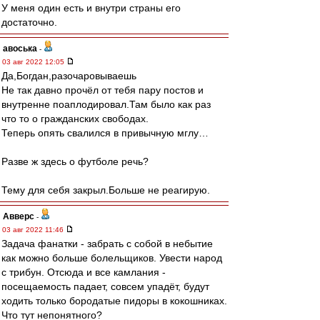
У меня один есть и внутри страны его
достаточно.
авоська
-
03 авг 2022 12:05
Да,Богдан,разочаровываешь
Не так давно прочёл от тебя пару постов и
внутренне поаплодировал.Там было как раз
что то о гражданских свободах.
Теперь опять свалился в привычную мглу…
Разве ж здесь о футболе речь?
Тему для себя закрыл.Больше не реагирую.
Авверс
-
03 авг 2022 11:46
Задача фанатки - забрать с собой в небытие
как можно больше болельщиков. Увести народ
с трибун. Отсюда и все камлания -
посещаемость падает, совсем упадёт, будут
ходить только бородатые пидоры в кокошниках.
Что тут непонятного?