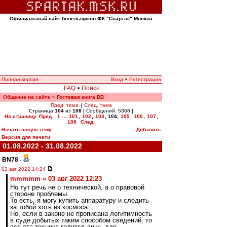
Официальный сайт болельщиков ФК "Спартак" Москва
Полная версия
Вход
•
Регистрация
FAQ
•
Поиск
Общение на сайте
Гостевая книга ВВ
»
Пред. тема
|
След. тема
Страница
104
из
108
[ Сообщений: 5368 ]
На страницу
Пред.
1
...
101
,
102
,
103
,
104
,
105
,
106
,
107
,
108
След.
Начать новую тему
Добавить
Версия для печати
01.08.2022 - 31.08.2022
BN78
-
03 авг 2022 14:24
mmmmm » 03 авг 2022 12:23
Но тут речь не о технической, а о правовой
стороне проблемы.
То есть, я могу купить аппаратуру и следить
за тобой хоть из космоса.
Но, если в законе не прописана легитимность
в суде добытых таким способом сведений, то
вся эта техника годится лишь для