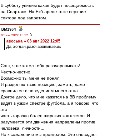
В субботу увидим какая будет посещаемость
на Спартаке. На Екб-арене тоже верхние
сектора под запретом.
BM1964
-
03 авг 2022 13:22
авоська » 03 авг 2022 12:05
Да,Богдан,разочаровываешь
Саш, я не хотел тебя разочаровывать!
Честно-честно.
Возможно ты меня не понял.
Я разделяю твою позицию, заметь, даже
сравнил ее с поведением моего отца.
Другое дело, что мне кажется на ВВ проблему
видят в узком спектре футбола, а я говорю, что
это
часть гораздо более широких контекстов. И
разумеется эти движения направлены против
человека, личности...
Но к сожалению мы проиграем. Это очевидно.