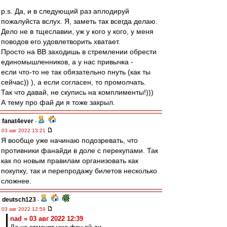
p.s. Да, и в следующий раз аплодируй
пожалуйста вслух. Я, заметь так всегда делаю.
Дело не в тщеславии, уж у кого у кого, у меня
поводов его удовлетворить хватает.
Просто на ВВ заходишь в стремлении обрести
единомышленников, а у нас привычка -
если что-то не так обязательно пнуть (как ты
сейчас)) ), а если согласен, то промолчать.
Так что давай, не скупись на комплименты!)))
А тему про фай ди я тоже закрыл.
fanat4ever
-
03 авг 2022 13:21
Я вообще уже начинаю подозревать, что
противники фанайди в доле с перекупами. Так
как по новым правилам организовать как
покупку, так и перепродажу билетов несколько
сложнее.
deutsch123
-
03 авг 2022 12:59
nad » 03 авг 2022 12:39