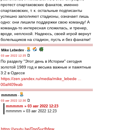
протест спартаковских фанатов, именно
спартаковских, т. к. остальные подписанты
успешно заполняют стадионы, означает лишь
одно: они лишили поддержки свою команду! А
команда-то интересная сложилась, и тренер,
вроде, неплохой. Надеюсь, своей игрой вернут
болельщиков на стадион, пусть и без фанатки!
Mike Lebedev
-
03 авг 2022 12:35
По разделу "Этот день в Истории" сегодня
золотой 1989 год и весьма важные и памятные
3:2 в Одессе
https://zen.yandex.ru/media/mike_lebede ...
00af409eab
mmmmm
-
03 авг 2022 12:30
mmmmm » 03 авг 2022 12:23
mmmmm » 03 авг 2022 12:23
https://youtu.be/Dsp5ucfbfew