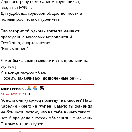
Идя навстречу пожеланиям трудящихся,
вводится FAN ID.
Для удобства трудовой общественности в
полный рост встают турникеты.
Это говорит об одном - зрители мешают
проведению массовых мероприятий.
Особенно, спартаковских.
"Есть мнение".
Я мог бы часами разворачивать простыни на
эту тему.
И в конце каждой - бан.
Посему, заканчиваю "дозволенные речи".
Mike Lebedev
-
03 авг 2022 11:03
"А если они куар-код приведут на хвосте? Наш
Карелин ихнего не глупее. Сам-то ты фанайди
не боишься, потому что на тебе ничего такого
нет. А про дело с кассой объяснить не можешь.
Потому что не в курсе..."