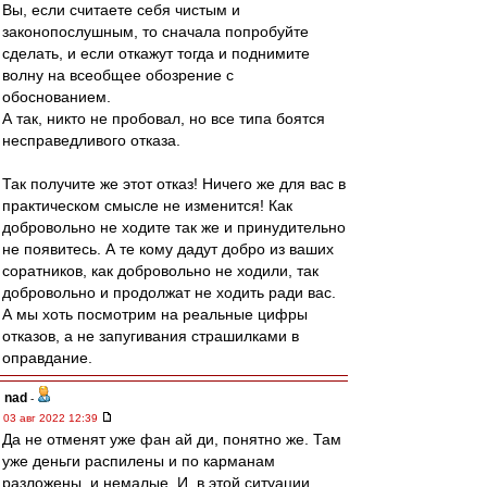
Вы, если считаете себя чистым и
законопослушным, то сначала попробуйте
сделать, и если откажут тогда и поднимите
волну на всеобщее обозрение с
обоснованием.
А так, никто не пробовал, но все типа боятся
несправедливого отказа.
Так получите же этот отказ! Ничего же для вас в
практическом смысле не изменится! Как
добровольно не ходите так же и принудительно
не появитесь. А те кому дадут добро из ваших
соратников, как добровольно не ходили, так
добровольно и продолжат не ходить ради вас.
А мы хоть посмотрим на реальные цифры
отказов, а не запугивания страшилками в
оправдание.
nad
-
03 авг 2022 12:39
Да не отменят уже фан ай ди, понятно же. Там
уже деньги распилены и по карманам
разложены, и немалые. И, в этой ситуации,