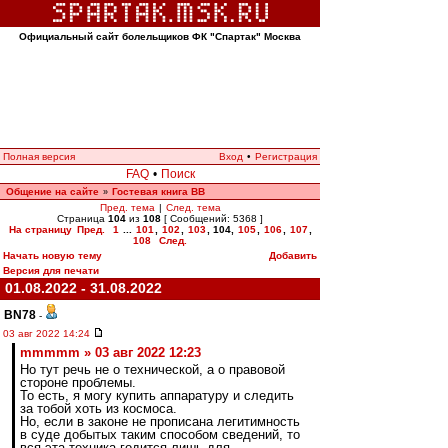
Официальный сайт болельщиков ФК "Спартак" Москва
Полная версия
Вход
•
Регистрация
FAQ
•
Поиск
Общение на сайте
Гостевая книга ВВ
»
Пред. тема
|
След. тема
Страница
104
из
108
[ Сообщений: 5368 ]
На страницу
Пред.
1
...
101
,
102
,
103
,
104
,
105
,
106
,
107
,
108
След.
Начать новую тему
Добавить
Версия для печати
01.08.2022 - 31.08.2022
BN78
-
03 авг 2022 14:24
mmmmm » 03 авг 2022 12:23
Но тут речь не о технической, а о правовой
стороне проблемы.
То есть, я могу купить аппаратуру и следить
за тобой хоть из космоса.
Но, если в законе не прописана легитимность
в суде добытых таким способом сведений, то
вся эта техника годится лишь для