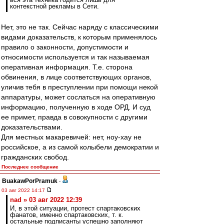
контекстной рекламы в Сети.
Нет, это не так. Сейчас наряду с классическими
видами доказательств, к которым применялось
правило о законности, допустимости и
относимости используется и так называемая
оперативная информация. Т.е. сторона
обвинения, в лице соответствующих органов,
уличив тебя в преступлении при помощи некой
аппаратуры, может сослаться на оперативную
информацию, полученную в ходе ОРД. И суд
ее примет, правда в совокупности с другими
доказательствами.
Для местных макаревичей: нет, ноу-хау не
российское, а из самой колыбели демократии и
гражданских свобод.
Последнее сообщение
BuakawPorPramuk
-
03 авг 2022 14:17
nad » 03 авг 2022 12:39
И, в этой ситуации, протест спартаковских
фанатов, именно спартаковских, т. к.
остальные подписанты успешно заполняют