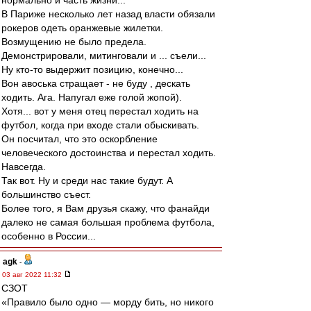
нормально и часть жизни...
В Париже несколько лет назад власти обязали
рокеров одеть оранжевые жилетки.
Возмущению не было предела.
Демонстрировали, митинговали и ... съели...
Ну кто-то выдержит позицию, конечно...
Вон авоська стращает - не буду , дескать
ходить. Ага. Напугал еже голой жопой).
Хотя... вот у меня отец перестал ходить на
футбол, когда при входе стали обыскивать.
Он посчитал, что это оскорбление
человеческого достоинства и перестал ходить.
Навсегда.
Так вот. Ну и среди нас такие будут. А
большинство съест.
Более того, я Вам друзья скажу, что фанайди
далеко не самая большая проблема футбола,
особенно в России...
agk
-
03 авг 2022 11:32
СЗОТ
«Правило было одно — морду бить, но никого