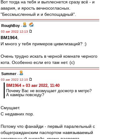
Вот тогда на тебя и выплеснется сразу всё - и
авария, и ярость вечносогласных.
"Бессмысленный и и беспощадный".
RoughBoy
-
03 авг 2022 12:13
BM1964
,
И много у тебя примеров цивилизаций? :)
Очень трудно искать в черной комнате черного
кота. Особенно если его там нет. (c)
Summer
-
03 авг 2022 12:10
BM1964 » 03 авг 2022, 11:40
Почему Вас не возмущает досмотр в метро?
А камеры повсюду?
Смущает.
С недавних пор.
Потому что фанайди - первый паралельный с
общегражданским паспортом навязываемый
электронный аусвайс, кроме паспорта.