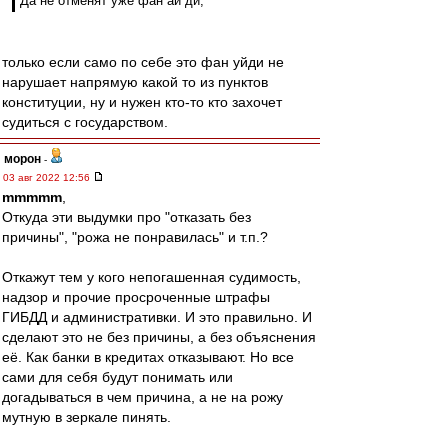
Да не отменят уже фан ай ди,
только если само по себе это фан уйди не
нарушает напрямую какой то из пунктов
конституции, ну и нужен кто-то кто захочет
судиться с государством.
морон
-
03 авг 2022 12:56
mmmmm
,
Откуда эти выдумки про "отказать без
причины", "рожа не понравилась" и т.п.?
Откажут тем у кого непогашенная судимость,
надзор и прочие просроченные штрафы
ГИБДД и административки. И это правильно. И
сделают это не без причины, а без объяснения
её. Как банки в кредитах отказывают. Но все
сами для себя будут понимать или
догадываться в чем причина, а не на рожу
мутную в зеркале пинять.