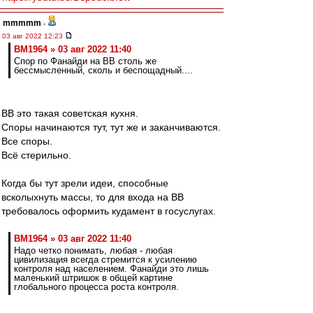
mmmmm
-
03 авг 2022 12:23
BM1964 » 03 авг 2022 11:40
Спор по Фанайди на ВВ столь же
бессмысленный, сколь и беспощадный....
ВВ это такая советская кухня.
Споры начинаются тут, тут же и заканчиваются.
Все споры.
Всё стерильно.
Когда бы тут зрели идеи, способные
всколыхнуть массы, то для входа на ВВ
требовалось оформить кудамент в госуслугах.
BM1964 » 03 авг 2022 11:40
Надо четко понимать, любая - любая
цивилизация всегда стремится к усилению
контроля над населением. Фанайди это лишь
маленький штришок в общей картине
глобального процесса роста контроля.