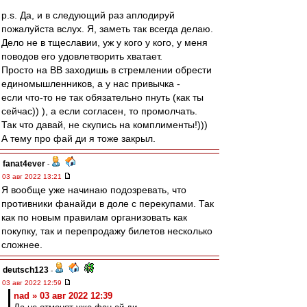
p.s. Да, и в следующий раз аплодируй
пожалуйста вслух. Я, заметь так всегда делаю.
Дело не в тщеславии, уж у кого у кого, у меня
поводов его удовлетворить хватает.
Просто на ВВ заходишь в стремлении обрести
единомышленников, а у нас привычка -
если что-то не так обязательно пнуть (как ты
сейчас)) ), а если согласен, то промолчать.
Так что давай, не скупись на комплименты!)))
А тему про фай ди я тоже закрыл.
fanat4ever
-
03 авг 2022 13:21
Я вообще уже начинаю подозревать, что
противники фанайди в доле с перекупами. Так
как по новым правилам организовать как
покупку, так и перепродажу билетов несколько
сложнее.
deutsch123
-
03 авг 2022 12:59
nad » 03 авг 2022 12:39