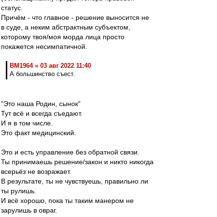
статус.
Причём - что главное - решение выносится не
в суде, а неким абстрактным субъектом,
которому твоя/моя морда лица просто
покажется несимпатичной.
BM1964 » 03 авг 2022 11:40
А большинство съест.
"Это наша Родин, сынок"
Тут всё и всегда съедают.
И я в том числе.
Это факт медицинский.
Это и есть управление без обратной связи.
Ты принимаешь решение/закон и никто никогда
всерьёз не возражает.
В результате, ты не чувствуешь, правильно ли
ты рулишь.
И всё хорошо, пока ты таким манером не
зарулишь в овраг.