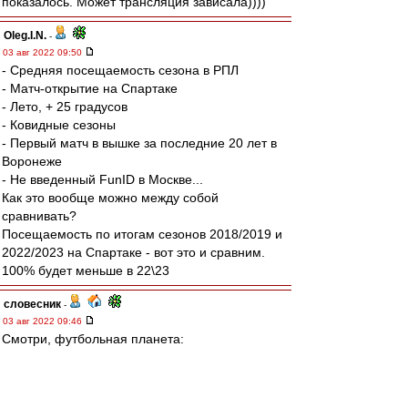
показалось. Может трансляция зависала))))
Oleg.I.N.
-
03 авг 2022 09:50
- Средняя посещаемость сезона в РПЛ
- Матч-открытие на Спартаке
- Лето, + 25 градусов
- Ковидные сезоны
- Первый матч в вышке за последние 20 лет в
Воронеже
- Не введенный FunID в Москве...
Как это вообще можно между собой
сравнивать?
Посещаемость по итогам сезонов 2018/2019 и
2022/2023 на Спартаке - вот это и сравним.
100% будет меньше в 22\23
словесник
-
03 авг 2022 09:46
Смотри, футбольная планета:
Под красно-бело-синим --
Нетто
.
И здесь вовеки будет так:
Союз, Россия и "Спартак".