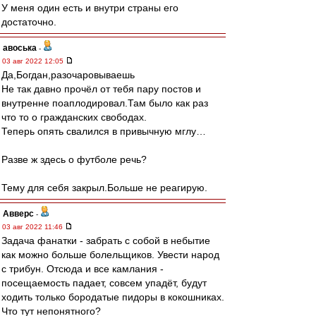
У меня один есть и внутри страны его
достаточно.
авоська
-
03 авг 2022 12:05
Да,Богдан,разочаровываешь
Не так давно прочёл от тебя пару постов и
внутренне поаплодировал.Там было как раз
что то о гражданских свободах.
Теперь опять свалился в привычную мглу…
Разве ж здесь о футболе речь?
Тему для себя закрыл.Больше не реагирую.
Авверс
-
03 авг 2022 11:46
Задача фанатки - забрать с собой в небытие
как можно больше болельщиков. Увести народ
с трибун. Отсюда и все камлания -
посещаемость падает, совсем упадёт, будут
ходить только бородатые пидоры в кокошниках.
Что тут непонятного?