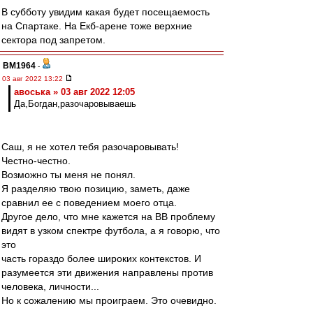
В субботу увидим какая будет посещаемость
на Спартаке. На Екб-арене тоже верхние
сектора под запретом.
BM1964
-
03 авг 2022 13:22
авоська » 03 авг 2022 12:05
Да,Богдан,разочаровываешь
Саш, я не хотел тебя разочаровывать!
Честно-честно.
Возможно ты меня не понял.
Я разделяю твою позицию, заметь, даже
сравнил ее с поведением моего отца.
Другое дело, что мне кажется на ВВ проблему
видят в узком спектре футбола, а я говорю, что
это
часть гораздо более широких контекстов. И
разумеется эти движения направлены против
человека, личности...
Но к сожалению мы проиграем. Это очевидно.