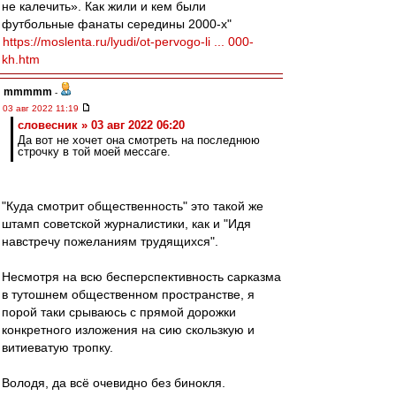
не калечить». Как жили и кем были
футбольные фанаты середины 2000-х"
https://moslenta.ru/lyudi/ot-pervogo-li ... 000-
kh.htm
mmmmm
-
03 авг 2022 11:19
словесник » 03 авг 2022 06:20
Да вот не хочет она смотреть на последнюю
строчку в той моей мессаге.
"Куда смотрит общественность" это такой же
штамп советской журналистики, как и "Идя
навстречу пожеланиям трудящихся".
Несмотря на всю бесперспективность сарказма
в тутошнем общественном пространстве, я
порой таки срываюсь с прямой дорожки
конкретного изложения на сию скользкую и
витиеватую тропку.
Володя, да всё очевидно без бинокля.