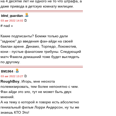
на 4 десятке лет ни одного не то что штрафа, а
даже привода в детскую комнату милиции.
blind_guardian
-
03 авг 2022 14:02
# nad »
Какие подписанты? Бомжи только дали
"заднюю" до введения фан-айди на своей
баклан арене. Динамо, Торпедо, Локомотив,
кони - пустые фанатские трибуны. Следующий
матч Факела домашний тоже будет выглядеть
по другому.
BM1964
-
03 авг 2022 13:27
RoughBoy
, Игорь, мне неохота
полемизировать, тем более непонятно с чем.
Фан айди это зло, тут не может быть двух
мнений.
А на тему о которой я говорю есть абсолютно
гениальный фильм Лорри Андерсон, ну ты же
знаешь КТО Это!