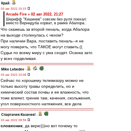
Край
-
03 авг 2022 10:15
Arcade Fire » 02 авг 2022, 21:27
Шерифф "Кишинев" совсем без руля поехал:
вместо Вернидуба хорват, в рамке Абалора..
Что скажешь за второй пеналь, когда Абалора
на выходе столкнулась с чехом?
При наличии Вара, поставить пеналь--я не
могу поверить, что ТАКОЕ могут ставить.((
Судьи по всему миру с ума сходят. Осанка зато
у всех горделивая.
Mike Lebedev
-
03 авг 2022 10:08
Сейчас по хорошему телевизору можно не
только высоту травы определить, но и
химический состав почвы и ее влажность, что
тоже влияет, трение там, качения, скольжения,
угол поверхностного натяжения, все дела
Спартачек-Казачек!
-
03 авг 2022 09:59
словесник
, да верю)))но вот почему то