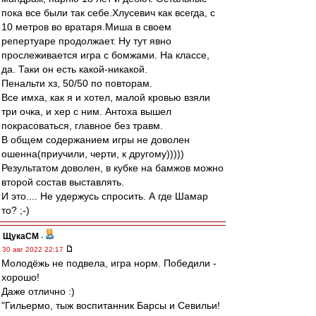
пока все были так себе.Хлусевич как всегда, с
10 метров во вратаря.Миша в своем
репертуаре продолжает. Ну тут явно
прослеживается игра с бомжами. На классе,
да. Таки он есть какой-никакой.
Пенальти хз, 50/50 по повторам.
Все имха, как я и хотел, малой кровью взяли
три очка, и хер с ним. Антоха вышел
покрасоваться, главное без травм.
В общем содержанием игры не доволен
ошенна(приучили, черти, к другому)))))
Результатом доволен, в кубке на бамжов можно
второй состав выставлять.
И это.... Не удержусь спросить. А где Шамар
то? ;-)
ЩукаСМ
-
30 авг 2022 22:17
Молодёжь не подвела, игра норм. Победили -
хорошо!
Даже отлично :)
"Гильермо, тыж воспитанник Барсы и Севильи!