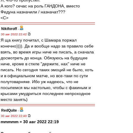
Я, что-то пропустил.
А кого? сечас на роль ГАНДОНА, вместо
Федуна назначили / назначат???
<C>
Nikiforoff
-
30 авг 2022 22:42
Я ща книгу почитал, с Шамара поржал
конечно)))). Да и вообще надо за правило себе
взять, во время игры ниче не писать, а сначала
досмотреть до конца. Обязуюсь на будущее
ниче, кроме в стиле "держите, нах" ниче не
писать. Но сегодня таких эмоций не было, хоть
и в официальном матче, но все-таки по сути
полутоварняке. Ибо уж надеюсь, что не
посыпемся мы настолько, чтобы с факиным и
крысами умудриться последнее непроходное
место занять)
RedQuite
-
30 авг 2022 22:40
mmmmm » 30 авг 2022 22:19