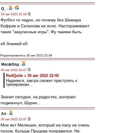
Q_
-
30 авг 2022 22:48
Футбол то ладно, но почему без Шамара
Кофрие и Селихова не ясно. Настораживают
такие "закулисные игры". Фу такими быть.
е5 бомжей е5
Редактировалось 30 авг 2022 22:49
МосфОлд
-
30 авг 2022 22:47
RedQuite » 30 авг 2022 22:40
Надеемся, завтра сможет приступить к
тренировкам...
Значит сегодня, на радостях, контракт
подмахнул, Шурик...
Ал
-
30 авг 2022 22:47
Мне вот Мелешин, который на папу не очень
похож, больше Пруцева понравился. Не