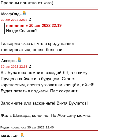
Препоны понятно от кого(
МосфОлд
-
30 авг 2022 22:38
mmmmm » 30 авг 2022 22:19
Но где Селихов?
Гильермо сказал. что в среду начнёт
тренироваться, после болезни...
Авверс
-
30 авг 2022 22:38
Вы Булатова помните звездой ЛЧ, а я вижу
Пруцева сейчас и в будущем. Станет
коренастым, слегка угловатым клещём, ей-ей!
Будет летать в подкаты. Пас сохранит.
Запомните или заскриньте! Ви-тя Бу-латов!
Жаль Шамара, конечно. Но Аба-сану можно.
Редактировалось 30 авг 2022 22:40
Nikiforoff
-