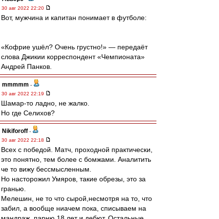
30 авг 2022 22:20
Вот, мужчина и капитан понимает в футболе:
«Кофрие ушёл? Очень грустно!» — передаёт
слова Джикии корреспондент «Чемпионата»
Андрей Панков.
mmmmm
-
30 авг 2022 22:19
Шамар-то ладно, не жалко.
Но где Селихов?
Nikiforoff
-
30 авг 2022 22:18
Всех с победой. Матч, проходной практически,
это понятно, тем более с бомжами. Аналитить
че то вижу бессмысленным.
Но насторожил Умяров, такие обрезы, это за
гранью.
Мелешин, не то что сырой,несмотря на то, что
забил, а вообще ниачем пока, списываем на
мандраж, парню 18 лет и дебют. Остальные