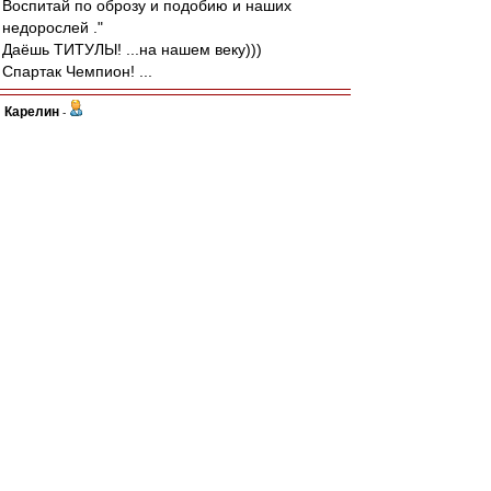
Воспитай по оброзу и подобию и наших
недорослей ."
Даёшь ТИТУЛЫ! ...на нашем веку)))
Спартак Чемпион! ...
Карелин
-
30 авг 2022 22:15
Да не, какой Пруцев Булатов. Виктора с места
и от мяча сдвинуть невозможно было.
"ВитяБулатов" - это нынешний Глебов в
"Ростове".
Скорее наш Данил похож на Сидорова. Так же
вовремя избавляется от мяча, по делу в
основном и вперёд. А главное - его передачи
удобны партнёрам и делает их Пруцев при
сопротивлении и при ограниченных месте и
времени. Это важно.
Авверс
-
30 авг 2022 22:10
Ага, а сам не читает.
Хотяааа, может ты Дьедоннефоб? И это вот