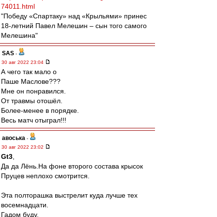
74011.html
"Победу «Спартаку» над «Крыльями» принес
18-летний Павел Мелешин – сын того самого
Мелешина"
SAS
-
30 авг 2022 23:04
А чего так мало о
Паше Маслове???
Мне он понравился.
От травмы отошёл.
Более-менее в порядке.
Весь матч отыграл!!!
авоська
-
30 авг 2022 23:02
Gt3
,
Да да Лёнь.На фоне второго состава крысок
Пруцев неплохо смотрится.
Эта полторашка выстрелит куда лучше тех
восемнадцати.
Гадом буду.