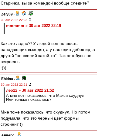
Старички, вы за командой вообще следите?
Zely69
-
30 авг 2022 22:23
mmmmm » 30 авг 2022 22:19
Как это ладно?! У людей вон по шесть
нападающих выходят, а у нас один дебошир, а
другой "не свежий какой-то". Так автобусы не
вскроешь
:)))
Ehidna
-
30 авг 2022 22:21
лео22 » 30 авг 2022 21:52
А мне вот показалось, что Макси схуднул.
Или только показалось?
Мне тоже показалось, что схуднул. Но потом
подумала, что это черный цвет формы
стройнит ))
Авверс
-