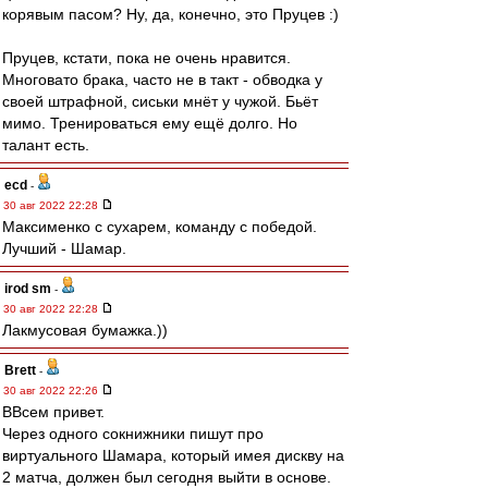
корявым пасом? Ну, да, конечно, это Пруцев :)
Пруцев, кстати, пока не очень нравится.
Многовато брака, часто не в такт - обводка у
своей штрафной, сиськи мнёт у чужой. Бьёт
мимо. Тренироваться ему ещё долго. Но
талант есть.
ecd
-
30 авг 2022 22:28
Максименко с сухарем, команду с победой.
Лучший - Шамар.
irod sm
-
30 авг 2022 22:28
Лакмусовая бумажка.))
Brett
-
30 авг 2022 22:26
ВВсем привет.
Через одного сокнижники пишут про
виртуального Шамара, который имея дискву на
2 матча, должен был сегодня выйти в основе.