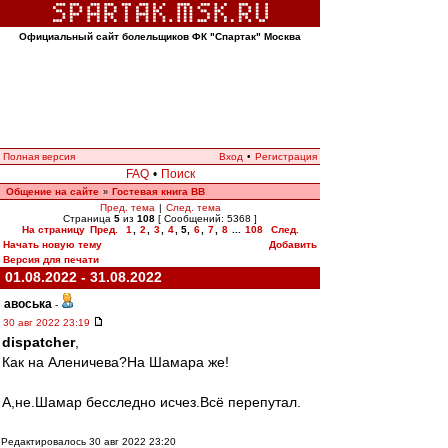
Официальный сайт болельщиков ФК "Спартак" Москва
Полная версия
Вход
•
Регистрация
FAQ
•
Поиск
Общение на сайте
Гостевая книга ВВ
»
Пред. тема
|
След. тема
Страница
5
из
108
[ Сообщений: 5368 ]
На страницу
Пред.
1
,
2
,
3
,
4
,
5
,
6
,
7
,
8
...
108
След.
Начать новую тему
Добавить
Версия для печати
01.08.2022 - 31.08.2022
авоська
-
30 авг 2022 23:19
dispatcher
,
Как на Аленичева?На Шамара же!
А,не.Шамар бесследно исчез.Всё перепутал.
Редактировалось 30 авг 2022 23:20