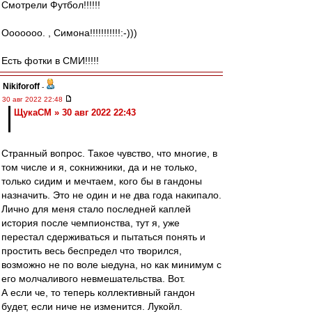
Смотрели Футбол!!!!!!
Ооооооо. , Симона!!!!!!!!!!!:-)))
Есть фотки в СМИ!!!!!
Nikiforoff
-
30 авг 2022 22:48
ЩукаСМ » 30 авг 2022 22:43
Странный вопрос. Такое чувство, что многие, в
том числе и я, сокнижники, да и не только,
только сидим и мечтаем, кого бы в гандоны
назначить. Это не один и не два года накипало.
Лично для меня стало последней каплей
история после чемпионства, тут я, уже
перестал сдерживаться и пытаться понять и
простить весь беспредел что творился,
возможно не по воле ыедуна, но как минимум с
его молчаливого невмешательства. Вот.
А если че, то теперь коллективный гандон
будет, если ниче не изменится. Лукойл.