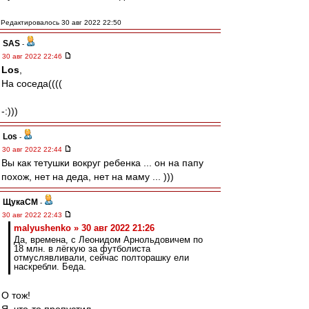
Редактировалось 30 авг 2022 22:50
SAS
-
30 авг 2022 22:46
Los
,
На соседа((((
-:)))
Los
-
30 авг 2022 22:44
Вы как тетушки вокруг ребенка ... он на папу
похож, нет на деда, нет на маму ... )))
ЩукаСМ
-
30 авг 2022 22:43
malyushenko » 30 авг 2022 21:26
Да, времена, с Леонидом Арнольдовичем по
18 млн. в лёгкую за футболиста
отмуслявливали, сейчас полторашку ели
наскребли. Беда.
О тож!