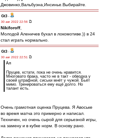
Джовинко,Вальбуэна,Инсинье.Выбирайте.
Gt3
-
30 авг 2022 22:56
Nikiforoff
,
Молодой Аленичев бухал в локомотиве.)) в 24
стал играть нормально.
Gt3
-
30 авг 2022 22:51
Ал
Пруцев, кстати, пока не очень нравится.
Многовато брака, часто не в такт - обводка у
своей штрафной, сиськи мнёт у чужой. Бьёт
мимо. Тренироваться ему ещё долго. Но
талант есть.
Очень грамотная оценка Пруцева. Я Авоське
во время матча это примерно и написал.
Техничен, но очень сырой для серьезной игры,
на замену и в кубке норм. В основу рано.