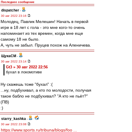
Последнее сообщение
dispatcher
-
30 авг 2022 23:16
Молодец, Павлик Мелешин! Начать в первой
игре в 18 лет с гола - это мне кого-то очень
напоминает из тех времен, когда мне еще
самому 18 не было.
А, чуть не забыл. Пруцев похож на Аленичева.
ЩукаСМ
-
30 авг 2022 23:14
Gt3 » 30 авг 2022 22:56
бухал в локомотиве
Ну скажешь тоже "бухал" :(
...ну, подбухивал, а кто по молодости, получая
такое бабло не подбухивал? "А кто не пьёт?"
(ПВ)
:)
starry_kashka
-
30 авг 2022 23:08
https://www.sports.ru/tribuna/blogs/foo ...