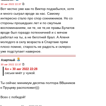
30 авг 2022 22:37
Вот честно уже как-то Виктор подзабылся, хотя
и много сыграл вроде за нас. Самому
интересно стало про спор сокнижников. Но со
стороны прошедших лет и по смутным
воспоминаниям, ни те, не те,не правы.Булатов
вроде был гораздо потехничней и с мячом
работал на ты, а не беготней брал. А Аленя
молодого в силу возраста в Спартаке прям
плохо помню, старость не радость и склероз
уже подступает наверное.
Азартный
-
30 авг 2022 22:37
Ал » 30 авг 2022 22:28
сиськи мнёт у чужой.
Ты сейчас минимум десятка полтора ВВшников
к Пруцеву расположил)))
Всех с победой!