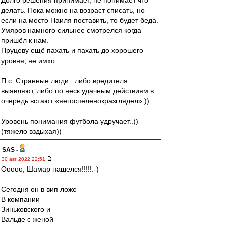
Долго решения принимает, не понимает что
делать. Пока можно на возраст списать, но
если на место Наиля поставить, то будет беда.
Умяров намного сильнее смотрелся когда
пришёл к нам.
Пруцеву ещё пахать и пахать до хорошего
уровня, не имхо.
П.с. Странные люди.. либо вредителя
выявляют, либо по неск удачным действиям в
очередь встают «яегоспеленокразглядел».))
Уровень понимания футбола удручает..))
(тяжело вздыхая))
SAS
-
30 авг 2022 22:51
Ооооо, Шамар нашелся!!!!!:-)
Сегодня он в вип ложе
В компании
Зиньковского и
Вальде с женой