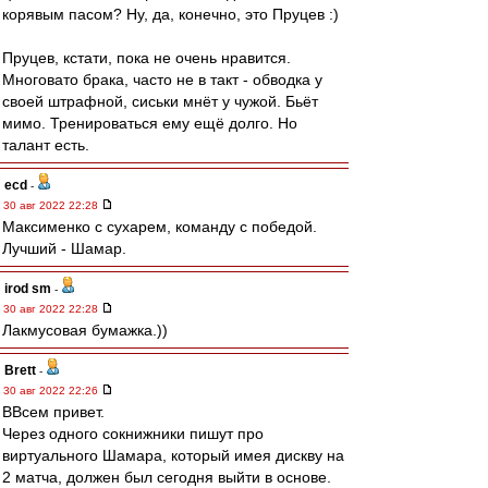
корявым пасом? Ну, да, конечно, это Пруцев :)
Пруцев, кстати, пока не очень нравится.
Многовато брака, часто не в такт - обводка у
своей штрафной, сиськи мнёт у чужой. Бьёт
мимо. Тренироваться ему ещё долго. Но
талант есть.
ecd
-
30 авг 2022 22:28
Максименко с сухарем, команду с победой.
Лучший - Шамар.
irod sm
-
30 авг 2022 22:28
Лакмусовая бумажка.))
Brett
-
30 авг 2022 22:26
ВВсем привет.
Через одного сокнижники пишут про
виртуального Шамара, который имея дискву на
2 матча, должен был сегодня выйти в основе.