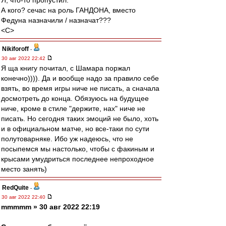
Я, что-то пропустил.
А кого? сечас на роль ГАНДОНА, вместо
Федуна назначили / назначат???
<C>
Nikiforoff
-
30 авг 2022 22:42
Я ща книгу почитал, с Шамара поржал
конечно)))). Да и вообще надо за правило себе
взять, во время игры ниче не писать, а сначала
досмотреть до конца. Обязуюсь на будущее
ниче, кроме в стиле "держите, нах" ниче не
писать. Но сегодня таких эмоций не было, хоть
и в официальном матче, но все-таки по сути
полутоварняке. Ибо уж надеюсь, что не
посыпемся мы настолько, чтобы с факиным и
крысами умудриться последнее непроходное
место занять)
RedQuite
-
30 авг 2022 22:40
mmmmm » 30 авг 2022 22:19