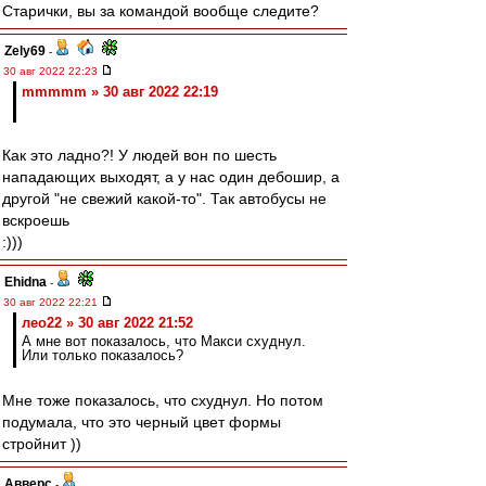
Старички, вы за командой вообще следите?
Zely69
-
30 авг 2022 22:23
mmmmm » 30 авг 2022 22:19
Как это ладно?! У людей вон по шесть
нападающих выходят, а у нас один дебошир, а
другой "не свежий какой-то". Так автобусы не
вскроешь
:)))
Ehidna
-
30 авг 2022 22:21
лео22 » 30 авг 2022 21:52
А мне вот показалось, что Макси схуднул.
Или только показалось?
Мне тоже показалось, что схуднул. Но потом
подумала, что это черный цвет формы
стройнит ))
Авверс
-