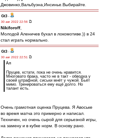
Джовинко,Вальбуэна,Инсинье.Выбирайте.
Gt3
-
30 авг 2022 22:56
Nikiforoff
,
Молодой Аленичев бухал в локомотиве.)) в 24
стал играть нормально.
Gt3
-
30 авг 2022 22:51
Ал
Пруцев, кстати, пока не очень нравится.
Многовато брака, часто не в такт - обводка у
своей штрафной, сиськи мнёт у чужой. Бьёт
мимо. Тренироваться ему ещё долго. Но
талант есть.
Очень грамотная оценка Пруцева. Я Авоське
во время матча это примерно и написал.
Техничен, но очень сырой для серьезной игры,
на замену и в кубке норм. В основу рано.