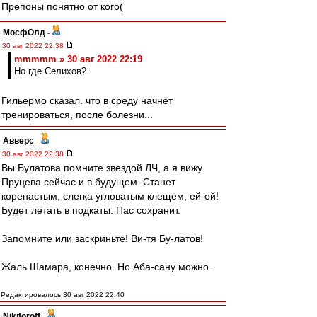
Препоны понятно от кого(
МосфОлд
-
30 авг 2022 22:38
mmmmm » 30 авг 2022 22:19
Но где Селихов?
Гильермо сказал. что в среду начнёт
тренироваться, после болезни...
Авверс
-
30 авг 2022 22:38
Вы Булатова помните звездой ЛЧ, а я вижу
Пруцева сейчас и в будущем. Станет
коренастым, слегка угловатым клещём, ей-ей!
Будет летать в подкаты. Пас сохранит.
Запомните или заскриньте! Ви-тя Бу-латов!
Жаль Шамара, конечно. Но Аба-сану можно.
Редактировалось 30 авг 2022 22:40
Nikiforoff
-