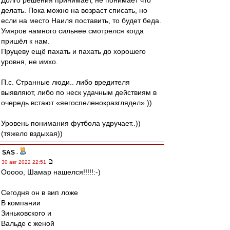
Долго решения принимает, не понимает что
делать. Пока можно на возраст списать, но
если на место Наиля поставить, то будет беда.
Умяров намного сильнее смотрелся когда
пришёл к нам.
Пруцеву ещё пахать и пахать до хорошего
уровня, не имхо.
П.с. Странные люди.. либо вредителя
выявляют, либо по неск удачным действиям в
очередь встают «яегоспеленокразглядел».))
Уровень понимания футбола удручает..))
(тяжело вздыхая))
SAS
-
30 авг 2022 22:51
Ооооо, Шамар нашелся!!!!!:-)
Сегодня он в вип ложе
В компании
Зиньковского и
Вальде с женой