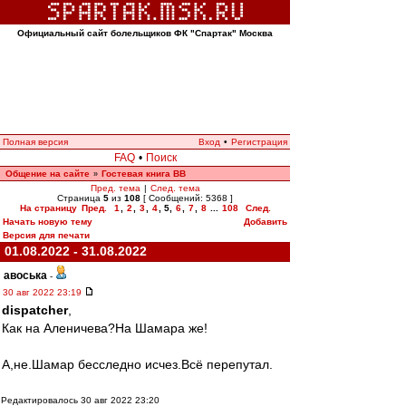
Официальный сайт болельщиков ФК "Спартак" Москва
Полная версия
Вход
•
Регистрация
FAQ
•
Поиск
Общение на сайте
Гостевая книга ВВ
»
Пред. тема
|
След. тема
Страница
5
из
108
[ Сообщений: 5368 ]
На страницу
Пред.
1
,
2
,
3
,
4
,
5
,
6
,
7
,
8
...
108
След.
Начать новую тему
Добавить
Версия для печати
01.08.2022 - 31.08.2022
авоська
-
30 авг 2022 23:19
dispatcher
,
Как на Аленичева?На Шамара же!
А,не.Шамар бесследно исчез.Всё перепутал.
Редактировалось 30 авг 2022 23:20