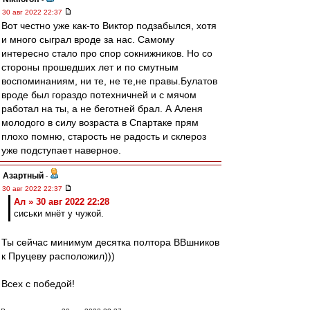
30 авг 2022 22:37
Вот честно уже как-то Виктор подзабылся, хотя
и много сыграл вроде за нас. Самому
интересно стало про спор сокнижников. Но со
стороны прошедших лет и по смутным
воспоминаниям, ни те, не те,не правы.Булатов
вроде был гораздо потехничней и с мячом
работал на ты, а не беготней брал. А Аленя
молодого в силу возраста в Спартаке прям
плохо помню, старость не радость и склероз
уже подступает наверное.
Азартный
-
30 авг 2022 22:37
Ал » 30 авг 2022 22:28
сиськи мнёт у чужой.
Ты сейчас минимум десятка полтора ВВшников
к Пруцеву расположил)))
Всех с победой!