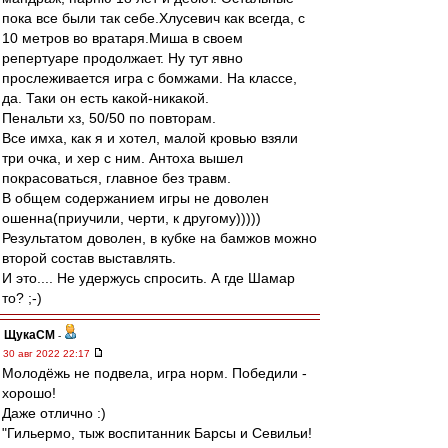
пока все были так себе.Хлусевич как всегда, с
10 метров во вратаря.Миша в своем
репертуаре продолжает. Ну тут явно
прослеживается игра с бомжами. На классе,
да. Таки он есть какой-никакой.
Пенальти хз, 50/50 по повторам.
Все имха, как я и хотел, малой кровью взяли
три очка, и хер с ним. Антоха вышел
покрасоваться, главное без травм.
В общем содержанием игры не доволен
ошенна(приучили, черти, к другому)))))
Результатом доволен, в кубке на бамжов можно
второй состав выставлять.
И это.... Не удержусь спросить. А где Шамар
то? ;-)
ЩукаСМ
-
30 авг 2022 22:17
Молодёжь не подвела, игра норм. Победили -
хорошо!
Даже отлично :)
"Гильермо, тыж воспитанник Барсы и Севильи!