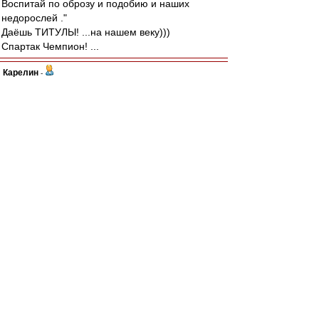
Воспитай по оброзу и подобию и наших
недорослей ."
Даёшь ТИТУЛЫ! ...на нашем веку)))
Спартак Чемпион! ...
Карелин
-
30 авг 2022 22:15
Да не, какой Пруцев Булатов. Виктора с места
и от мяча сдвинуть невозможно было.
"ВитяБулатов" - это нынешний Глебов в
"Ростове".
Скорее наш Данил похож на Сидорова. Так же
вовремя избавляется от мяча, по делу в
основном и вперёд. А главное - его передачи
удобны партнёрам и делает их Пруцев при
сопротивлении и при ограниченных месте и
времени. Это важно.
Авверс
-
30 авг 2022 22:10
Ага, а сам не читает.
Хотяааа, может ты Дьедоннефоб? И это вот