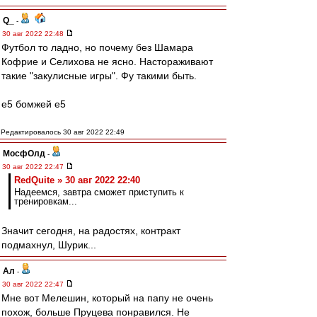
Q_
-
30 авг 2022 22:48
Футбол то ладно, но почему без Шамара
Кофрие и Селихова не ясно. Настораживают
такие "закулисные игры". Фу такими быть.
е5 бомжей е5
Редактировалось 30 авг 2022 22:49
МосфОлд
-
30 авг 2022 22:47
RedQuite » 30 авг 2022 22:40
Надеемся, завтра сможет приступить к
тренировкам...
Значит сегодня, на радостях, контракт
подмахнул, Шурик...
Ал
-
30 авг 2022 22:47
Мне вот Мелешин, который на папу не очень
похож, больше Пруцева понравился. Не