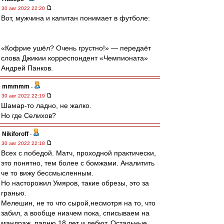
30 авг 2022 22:20
Вот, мужчина и капитан понимает в футболе:
«Кофрие ушёл? Очень грустно!» — передаёт
слова Джикии корреспондент «Чемпионата»
Андрей Панков.
mmmmm
-
30 авг 2022 22:19
Шамар-то ладно, не жалко.
Но где Селихов?
Nikiforoff
-
30 авг 2022 22:18
Всех с победой. Матч, проходной практически,
это понятно, тем более с бомжами. Аналитить
че то вижу бессмысленным.
Но насторожил Умяров, такие обрезы, это за
гранью.
Мелешин, не то что сырой,несмотря на то, что
забил, а вообще ниачем пока, списываем на
мандраж, парню 18 лет и дебют. Остальные