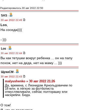
Редактировалось 30 авг 2022 22:50
SAS
-
30 авг 2022 22:46
Los
,
На соседа((((
-:)))
Los
-
30 авг 2022 22:44
Вы как тетушки вокруг ребенка ... он на папу
похож, нет на деда, нет на маму ... )))
ЩукаСМ
-
30 авг 2022 22:43
malyushenko » 30 авг 2022 21:26
Да, времена, с Леонидом Арнольдовичем по
18 млн. в лёгкую за футболиста
отмуслявливали, сейчас полторашку ели
наскребли. Беда.
О тож!