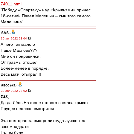
74011.html
"Победу «Спартаку» над «Крыльями» принес
18-летний Павел Мелешин – сын того самого
Мелешина"
SAS
-
30 авг 2022 23:04
А чего так мало о
Паше Маслове???
Мне он понравился.
От травмы отошёл.
Более-менее в порядке.
Весь матч отыграл!!!
авоська
-
30 авг 2022 23:02
Gt3
,
Да да Лёнь.На фоне второго состава крысок
Пруцев неплохо смотрится.
Эта полторашка выстрелит куда лучше тех
восемнадцати.
Гадом буду.