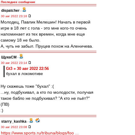
Последнее сообщение
dispatcher
-
30 авг 2022 23:16
Молодец, Павлик Мелешин! Начать в первой
игре в 18 лет с гола - это мне кого-то очень
напоминает из тех времен, когда мне еще
самому 18 не было.
А, чуть не забыл. Пруцев похож на Аленичева.
ЩукаСМ
-
30 авг 2022 23:14
Gt3 » 30 авг 2022 22:56
бухал в локомотиве
Ну скажешь тоже "бухал" :(
...ну, подбухивал, а кто по молодости, получая
такое бабло не подбухивал? "А кто не пьёт?"
(ПВ)
:)
starry_kashka
-
30 авг 2022 23:08
https://www.sports.ru/tribuna/blogs/foo ...