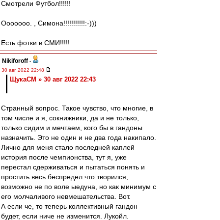
Смотрели Футбол!!!!!!
Ооооооо. , Симона!!!!!!!!!!!:-)))
Есть фотки в СМИ!!!!!
Nikiforoff
-
30 авг 2022 22:48
ЩукаСМ » 30 авг 2022 22:43
Странный вопрос. Такое чувство, что многие, в
том числе и я, сокнижники, да и не только,
только сидим и мечтаем, кого бы в гандоны
назначить. Это не один и не два года накипало.
Лично для меня стало последней каплей
история после чемпионства, тут я, уже
перестал сдерживаться и пытаться понять и
простить весь беспредел что творился,
возможно не по воле ыедуна, но как минимум с
его молчаливого невмешательства. Вот.
А если че, то теперь коллективный гандон
будет, если ниче не изменится. Лукойл.