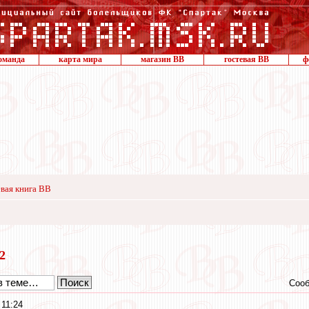
оманда
карта мира
магазин ВВ
гостевая ВВ
ф
вая книга ВВ
22
Сооб
 11:24