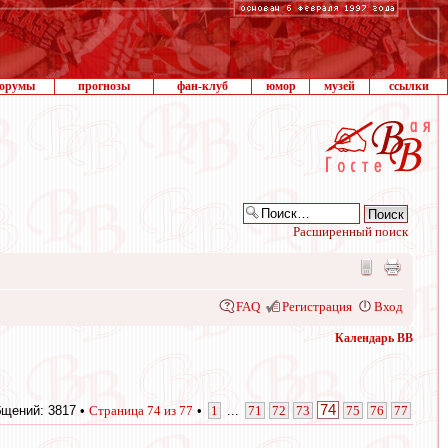
орумы
прогнозы
фан-клуб
юмор
музей
ссылки
Расширенный поиск
FAQ
Регистрация
Вход
Календарь ВВ
74
щений: 3817 •
Страница
74
из
77
•
1
...
71
72
73
75
76
77