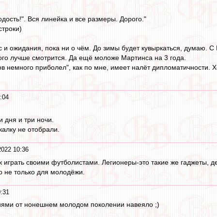
ость!". Вся линейка и все размеры. Дорого."
строки)
с и ожидания, пока ни о чём. До зимы будет кувыркаться, думаю. С
ого лучше смотрится. Да ещё моложе Мартинса на 3 года.
в немного приболел", как по мне, имеет налёт дипломатичности. 
:04
 дня и три ночи.
акалку не отобрали.
2022 10:36
к играть своими футболистами. Легионеры-это такие же гаджеты, 
о не только для молодёжи.
:31
ями от нонешнем молодом поколении навеяло ;)