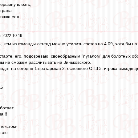
вершину влезть,
града.
эшка есть,
н 2022 10:19
 кем из команды легенд можно усилить состав на 4.09, хотя бы на 
старте, его, подозреваю, своеобразным "пугалом" для болотных об
 мы не сможем рассчитывать на Зиньковского.
дят на сегодня 1.вратарская 2. основного ОПЗ 3. игрока выходящ
.
15
аботает
а!!!
текстом-
отаю