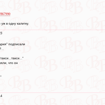
h/867990
уж в одну калитку.
23
ария" подписали
...
акси...такси..."
яли, что он
"
14