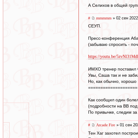
А Селихов в общей груп
#
mmmmm
» 02 сен 2022
СЕУП.
Пресс-конференция Абас
(забываю спросить - по
https://youtu.be/5zvNl31Md
ИМХО тренер поставил С
Увы, Саша так и не заб
Но, как обычно, хорошо 
====================
Как сообщил один болел
(подробности на ВВ под
По привычке, следим за
#
Arcade Fire
» 01 сен 20
Тен Хаг захотел постро