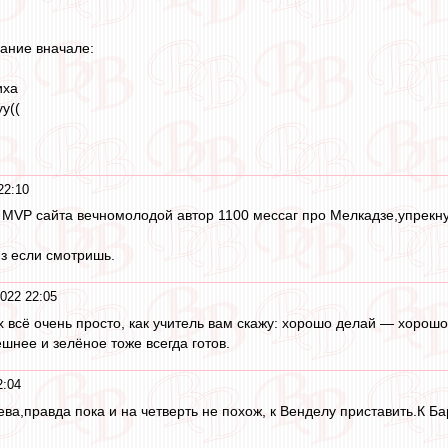
ание вначале:
иха
у((
22:10
 MVP сайта вечномолодой автор 1100 мессаг про Мелкадзе,упрек
з если смотришь.
022 22:05
 всё очень просто, как учитель вам скажу: хорошо делай — хорошо
шнее и зелёное тоже всегда готов.
2:04
ева,правда пока и на четверть не похож, к Венделу приставить.К Б