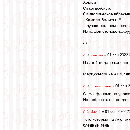
Хоккей
Спартак-Амур.
Символическое вбрасыв
- Камила Валиева!!!
...лучше она, чем повар
Из нашей столовой...фуу
-:)
#
авоська
» 01 сен 2022 
На этой неделе конечно
Марк,ссылку на АПЛ,пли
#
dr. noormann
» 01 сен 2
С телефонами на уроках
Но побрюзжать про даве
#
slava1
» 01 сен 2022 2
Того,который на Аленич
бледный тень