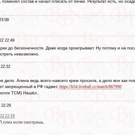
 поменял состав и начал плясать от печки. Результат есть, но ос
23:09
22 22:49
ерек до бесконечности. Даже когда проигрывает. Ну потому и на п
мотреть невозможно.
 22:32
кое дело. Алина ведь всего-навсего крем просила, а дело вон как по
ет запрещенный в РФ гаджет,
https://h54.liveball.cc/match/867990
 почти ТСМ) Нашёл..
 22:29
022 22:10
Л,плиз если смотришь.