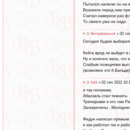
Пытался налегке он на 
Возникла перед ним пре
Считал наверное раз фл
То своего ума не надо.
#
Nevladimirovi4
» 02 се
Сегодня будем выбирать,
Кейта вряд ли выйдет в 
Ну и конечно жаль, что
Слабым позициями выгля
(возможно это К.Бальде)
#
SAS
» 02 сен 2022 10:
я так понимаю,
Абаскаль стал темнить-
Тренировки и кто там Р
Засекречены...Молодчин
Федун написал прямым 
я как работал так и раб