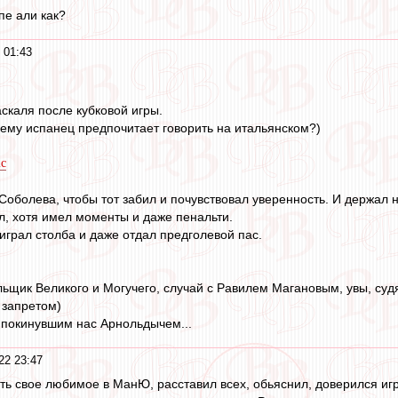
пе али как?
 01:43
каля после кубковой игры.
чему испанец предпочитает говорить на итальянском?)
lc
оболева, чтобы тот забил и почувствовал уверенность. И держал н
ил, хотя имел моменты и даже пенальти.
играл столба и даже отдал предголевой пас.
ьщик Великого и Могучего, случай с Равилем Магановым, увы, судя
 запретом)
 покинувшим нас Арнольдычем...
22 23:47
ить свое любимое в МанЮ, расставил всех, обьяснил, доверился игр