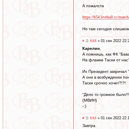
А пожалста
https://h54.liveball.cc/matc
Но там сегодня слишком 
#
SAS
» 01 сен 2022 22:
Карелин
,
А помнишь, как ФК "Бав
На флажке Таски от нас?
Их Президент закричал "т
А они в возбуждении пон
Таски срочно хочет?!?!
"Дело то громкое было!!!
(МВИН)
-:)
#
SAS
» 01 сен 2022 22:
Завтра.