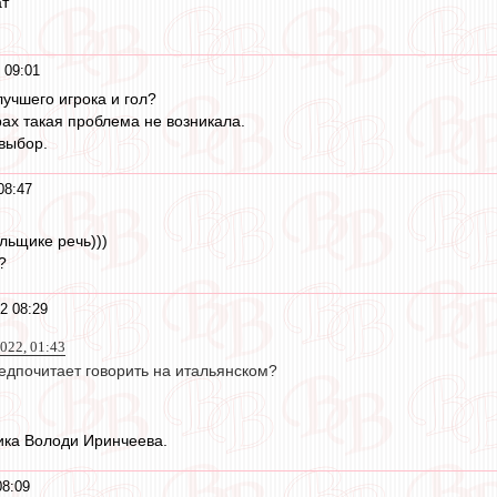
ат
 09:01
лучшего игрока и гол?
ах такая проблема не возникала.
 выбор.
08:47
льщике речь)))
?
2 08:29
022, 01:43
едпочитает говорить на итальянском?
ика Володи Иринчеева.
08:09