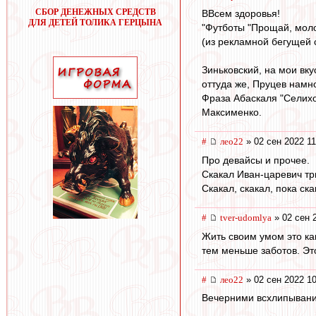
СБОР ДЕНЕЖНЫХ СРЕДСТВ
ВВсем здоровья!
ДЛЯ ДЕТЕЙ ТОЛИКА ГЕРЦЫНА
"Футботы "Прощай, молод
(из рекламной бегущей 
Зиньковский, на мои вку
оттуда же, Пруцев намн
Фраза Абаскаля "Селихо
Максименко.
#
лео22
» 02 сен 2022 11
Про девайсы и прочее.
Скакал Иван-царевич три
Скакал, скакал, пока ск
#
tver-udomlya
» 02 сен 
Жить своим умом это ка
тем меньше заботов. Эт
#
лео22
» 02 сен 2022 10
Вечерними всхлипывани