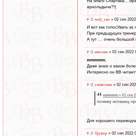
На благо Спартака....бр
арнольдыча?!(
#
wert_vao
» 02 сен 2022
И вот как голосУвать за 
При предыдущих тренер
А тут .... очень большой
#
авоська
» 02 сен 2022 
mmmmm
,
Даже знаю о каком боле
Интересно он ВВ читает
#
словесник
» 02 сен 202
mmmmm » 02 сен 2
почему испанец пр
Для хорошего переводч
#
Трувор
» 02 сен 2022 