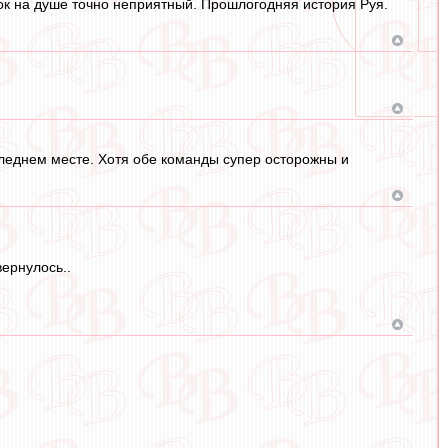
адок на душе точно неприятный. Прошлогодняя история Руя.
оследнем месте. Хотя обе команды супер осторожны и
вернулось..