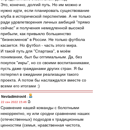
Это, конечно, долгий путь. Но им можно и
нужно идти, если планировать существование
клуба в исторической перспективе. А не только
ради удовлетворения личных амбиций "прямо
сейчас" и получения немедленной высокой
прибыли, как привыкло большинство
"бизнесменов" в России. Не только футбола
касается. Но футбол - часть этого мира.
И такой путь для "Спартака", в моём
понимании, был бы оптимальным. Да, без
покупок "икры", но со своими воспитанниками,
пусть даже гражданами других стран. Я бы
потерпел в ожидании реализации такого
проекта. А потом бы наслаждался вместе со
всеми его итогами :)
Nevladimirovi4
-
22 сен 2022 15:46
Сравнение нашей команды с болотными
некорректно, ну или сродни сравнению наших
(отечественных) подходов к традиционным
ценностям (семья, нравственная чистота,