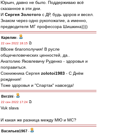
Юрьич, давно не было. Поддерживаю всё
сказанное в эти дни.
И
Сергея Золотого
с ДР, будь здоров и весел.
Знаком через одно рукопожатие, а именно,
предводителя МГ профессора Шишкина))))
Карелин
-
22 сен 2022 18:15
ВВсем благополучия! В русле
общечеловеческих ценностей, да..
Анатолию Яковлевичу Руденко - здоровья и
поправиться.
Сокнижника Сергея
zolotoi1983
- С Днём
рождения!
Тоже здоровья и "Спартак" навсегда!
Berzini
-
22 сен 2022 17:24
Vuk slava
И какая же разница между МЮ и МС?
Васильев1967
-