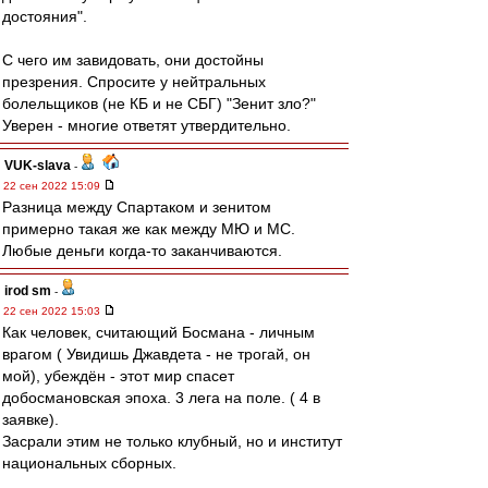
достояния".
С чего им завидовать, они достойны
презрения. Спросите у нейтральных
болельщиков (не КБ и не СБГ) "Зенит зло?"
Уверен - многие ответят утвердительно.
VUK-slava
-
22 сен 2022 15:09
Разница между Спартаком и зенитом
примерно такая же как между МЮ и МС.
Любые деньги когда-то заканчиваются.
irod sm
-
22 сен 2022 15:03
Как человек, считающий Босмана - личным
врагом ( Увидишь Джавдета - не трогай, он
мой), убеждён - этот мир спасет
добосмановская эпоха. 3 лега на поле. ( 4 в
заявке).
Засрали этим не только клубный, но и институт
национальных сборных.