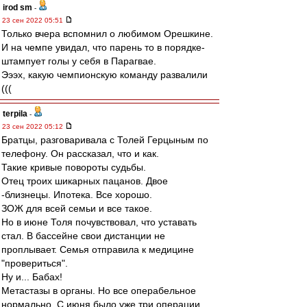
irod sm
-
23 сен 2022 05:51
Только вчера вспомнил о любимом Орешкине.
И на чемпе увидал, что парень то в порядке-
штампует голы у себя в Парагвае.
Эээх, какую чемпионскую команду развалили
(((
terpila
-
23 сен 2022 05:12
Братцы, разговаривала с Толей Герцыным по
телефону. Он рассказал, что и как.
Такие кривые повороты судьбы.
Отец троих шикарных пацанов. Двое
-близнецы. Ипотека. Все хорошо.
ЗОЖ для всей семьи и все такое.
Но в июне Толя почувствовал, что уставать
стал. В бассейне свои дистанции не
проплывает. Семья отправила к медицине
"провериться".
Ну и... Бабах!
Метастазы в органы. Но все операбельное
нормально. С июня было уже три операции.