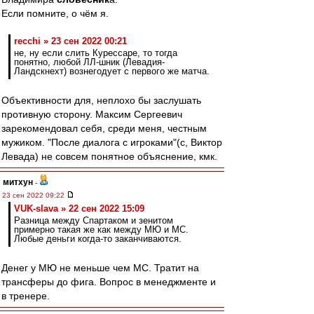
Если помните, о чём я.
recchi » 23 сен 2022 00:21
не, ну если слить Курессаре, то тогда
понятно, любой ЛЛ-шник (Левадия-
Ландскнехт) вознегодует с первого же матча.
Объективности для, неплохо бы заслушать
противную сторону. Максим Сергеевич
зарекомендовал себя, среди меня, честным
мужиком. "После диалога с игроками"(с, Виктор
Левада) не совсем понятное объяснение, кмк.
митхун
-
23 сен 2022 09:22
VUK-slava » 22 сен 2022 15:09
Разница между Спартаком и зенитом
примерно такая же как между МЮ и МС.
Любые деньги когда-то заканчиваются.
Денег у МЮ не меньше чем МС. Тратит на
трансферы до фига. Вопрос в менеджменте и
в тренере.