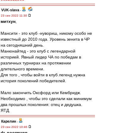
VUK-slava
-
23 сен 2022 11:30
митхун
,
Мансити - это клуб -нувориш, никому особо не
известный до 2010 года. Уровень зенита в ЧР
на сегодняшний день.
Манюнайтед - это клуб с легендарной
историей. Явный лидер ЧА по победам в
различных турнирах на протяжении
длительного времени.
Для того , чтобы войти в клуб легенд нужна
история поколений победителей.
Мало закончить Оксфорд или Кембридж.
Необходимо , чтобы это сделали как минимум
два прошлых поколения: отец и дедушка.
ЯТД.
Карелин
-
23 сен 2022 10:46
dr. noormann
,