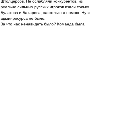
Штолцерсов. Не ослабляли конкурентов, из
реально сильных русских игроков взяли только
Булатова и Бахарева, насколько я помню. Ну и
админресурса не было.
За что нас ненавидеть было? Команда была
построена и строилась годами, а не ковровыми
закупками.
Mike Lebedev
-
22 сен 2022 13:54
По разделу "Этот день в Истории" сегодня 1994
и PSG в Лужниках в рамках ЛЧ. "Спартак всегда
тяжело играл с французами..."
https://dzen.ru/media/mike_lebedev/spar ...
00b13ef033
митхун
-
22 сен 2022 13:44
Ehidna » 21 сен 2022 23:10
не получится не вляпаться. Вот смотри -
вложится условный Лукойл в самый сильный
состав для Спартака. Ок, хорошо. Но кто
сказал, что бамжи дадут выигрывать? Они
будут подключать админресурс и серебро
останется для Спартака пределом мечтаний.