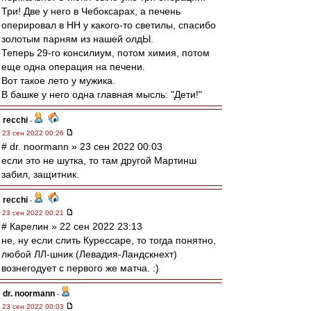
Три! Две у него в Чебоксарах, а печень
оперировал в НН у какого-то светилы, спасибо
золотым парням из нашей олдЫ.
Теперь 29-го консилиум, потом химия, потом
еще одна операция на печени.
Вот такое лето у мужика.
В башке у него одна главная мысль: "Дети!"
recchi
-
23 сен 2022 00:26
# dr. noormann » 23 сен 2022 00:03
если это не шутка, то там другой Мартинш
забил, защитник.
recchi
-
23 сен 2022 00:21
# Карелин » 22 сен 2022 23:13
не, ну если слить Курессаре, то тогда понятно,
любой ЛЛ-шник (Левадия-Ландскнехт)
вознегодует с первого же матча. :)
dr. noormann
-
23 сен 2022 00:03