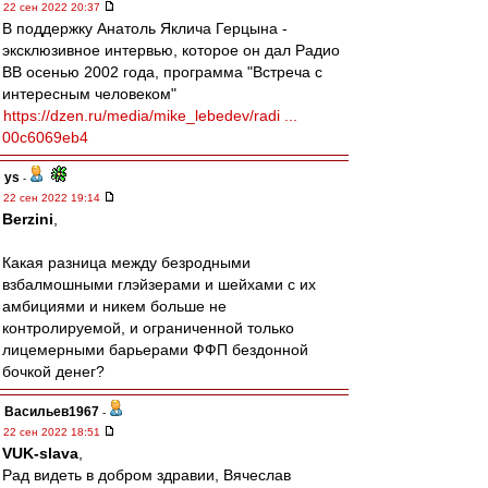
22 сен 2022 20:37
В поддержку Анатоль Яклича Герцына -
эксклюзивное интервью, которое он дал Радио
ВВ осенью 2002 года, программа "Встреча с
интересным человеком"
https://dzen.ru/media/mike_lebedev/radi ...
00c6069eb4
ys
-
22 сен 2022 19:14
Berzini
,
Какая разница между безродными
взбалмошными глэйзерами и шейхами с их
амбициями и никем больше не
контролируемой, и ограниченной только
лицемерными барьерами ФФП бездонной
бочкой денег?
Васильев1967
-
22 сен 2022 18:51
VUK-slava
,
Рад видеть в добром здравии, Вячеслав