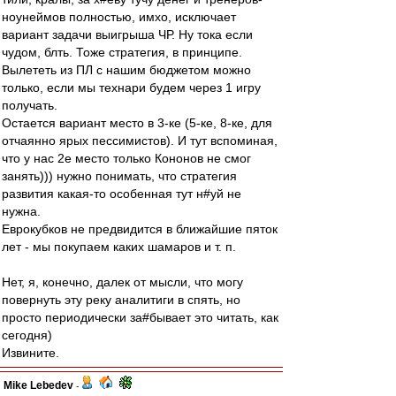
ноунеймов полностью, имхо, исключает
вариант задачи выигрыша ЧР. Ну тока если
чудом, блть. Тоже стратегия, в принципе.
Вылететь из ПЛ с нашим бюджетом можно
только, если мы технари будем через 1 игру
получать.
Остается вариант место в 3-ке (5-ке, 8-ке, для
отчаянно ярых пессимистов). И тут вспоминая,
что у нас 2е место только Кононов не смог
занять))) нужно понимать, что стратегия
развития какая-то особенная тут н#уй не
нужна.
Еврокубков не предвидится в ближайшие пяток
лет - мы покупаем каких шамаров и т. п.
Нет, я, конечно, далек от мысли, что могу
повернуть эту реку аналитиги в спять, но
просто периодически за#бывает это читать, как
сегодня)
Извините.
Mike Lebedev
-