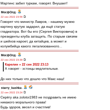
Мартинс забил туркам, говорят. Внушает!
МосфОлд
-
22 сен 2022 23:56
Говорят что министр Лавров, - нашему музею
картину крутую задарил, да ещё статую
гладиатора. Вот бы его (Сергея Викторовича) в
президенты клуба затащить. По старым связям
и шейхов нароет, да китайцев, а может и
колумбийца какого легализованного...
МосфОлд
-
22 сен 2022 23:39
Карелин » 22 сен 2022 23:13
А говорят - эстонцы медлительные.
До них только что дошло что Макс наш!
starry_kashka
-
22 сен 2022 23:24
Серёгу aka zolotoi1983 не поздравить не имею
никакого морального права!
Будь здоров, весел и счастлив!