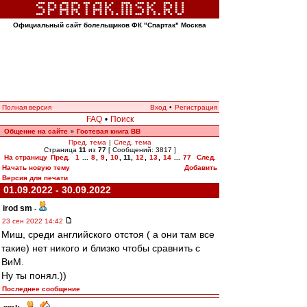
Официальный сайт болельщиков ФК "Спартак" Москва
Полная версия
Вход
•
Регистрация
FAQ
•
Поиск
Общение на сайте
Гостевая книга ВВ
»
Пред. тема
|
След. тема
Страница
11
из
77
[ Сообщений: 3817 ]
На страницу
Пред.
1
...
8
,
9
,
10
,
11
,
12
,
13
,
14
...
77
След.
Начать новую тему
Добавить
Версия для печати
01.09.2022 - 30.09.2022
irod sm
-
23 сен 2022 14:42
Миш, среди английского отстоя ( а они там все
такие) нет никого и близко чтобы сравнить с
ВиМ.
Ну ты понял.))
Последнее сообщение