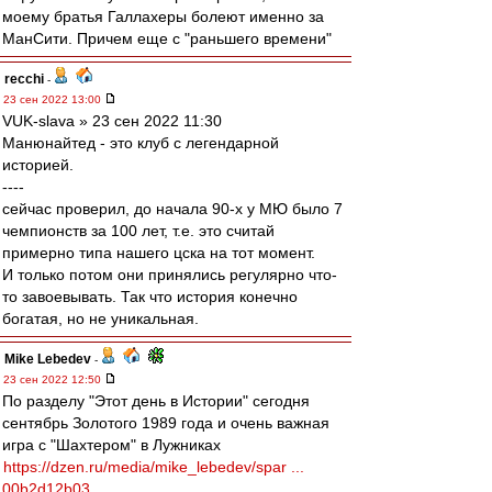
моему братья Галлахеры болеют именно за
МанСити. Причем еще с "раньшего времени"
recchi
-
23 сен 2022 13:00
VUK-slava » 23 сен 2022 11:30
Манюнайтед - это клуб с легендарной
историей.
----
сейчас проверил, до начала 90-х у МЮ было 7
чемпионств за 100 лет, т.е. это считай
примерно типа нашего цска на тот момент.
И только потом они принялись регулярно что-
то завоевывать. Так что история конечно
богатая, но не уникальная.
Mike Lebedev
-
23 сен 2022 12:50
По разделу "Этот день в Истории" сегодня
сентябрь Золотого 1989 года и очень важная
игра с "Шахтером" в Лужниках
https://dzen.ru/media/mike_lebedev/spar ...
00b2d12b03