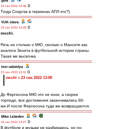
gmk
-
23 сен 2022 14:36
Тогда Спартак в терминах АПЛ кто?)
VUK-slava
-
23 сен 2022 14:09
recchi
,
Речь не столько о МЮ, сколько о Мансити как
аналога Зенита в футбольной истории страны.
Такая же выскочка.
tver-udomlya
-
23 сен 2022 13:11
recchi » 23 сен 2022 13:00
До Фергюсона МЮ это не кони, а скорее
торпедо, все достижения заканчивались 60-
ми.И после Фергюсона туда же возвращаются.
Mike Lebedev
-
23 сен 2022 13:07
В футболе и музыки не разбираюсь, но по-