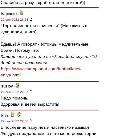
Спасибо за розу - сработало же в итоге!))
Карелин
-
22 сен 2022 23:13
"Торт начинается с вишенки" (Моя жизнь в
кулинарии, книга).
Бдыщь! А говорят - эстонцы медлительные.
Враки. Потому что:
Калиниченко уволили из «Левадии» спустя 10
дней после назначения.
https://www.championat.com/football/new ...
eniya.html
suslov
-
22 сен 2022 22:35
Надо помочь.
Здоровья и детей вырастить!
knn
-
22 сен 2022 22:30
В последние пару лет, я частенько называл
Фездуна пи#даболом, за что меня редко терли,