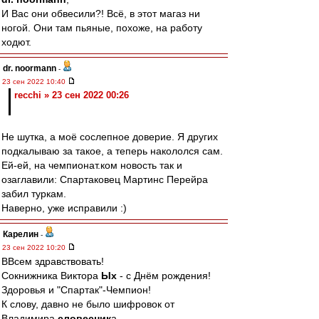
И Вас они обвесили?! Всё, в этот магаз ни
ногой. Они там пьяные, похоже, на работу
ходют.
dr. noormann
-
23 сен 2022 10:40
recchi » 23 сен 2022 00:26
Не шутка, а моё сослепное доверие. Я других
подкалываю за такое, а теперь накололся сам.
Ей-ей, на чемпионат.ком новость так и
озаглавили: Спартаковец Мартинс Перейра
забил туркам.
Наверно, уже исправили :)
Карелин
-
23 сен 2022 10:20
ВВсем здравствовать!
Сокнижника Виктора
Ых
- с Днём рождения!
Здоровья и "Спартак"-Чемпион!
К слову, давно не было шифровок от
Владимира
словесник
а.