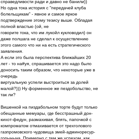
справедливости ради и давно не банили))
Но одна тока история с "передачей клуба
болельщикам" - явное и самое яркое
подтверждение этому тезису выше. Обладая
полной властью (ой, не
говорите тока, что им лукойл кукловодил) он
даже полшага не сделал к осуществлению
этого самого что ни на есть стратегического
заявления.
А если это была перспектива ближайших 20
лет - то на#уя, спрашивается это надо было
доносить таким образом, что некоторые уже в
очередь
виртуальную успели выстроиться за долей
малой?))) Ну форменное же пездобольство, не
так ли?
Вишенкой на пиздабольном торте будут только
обещанные мемуары, где бесстрашный дон-
кихот-федун, размахивая, блять, папочкой с
компроматом отмахивается от трехголового
газпромовского чудовища змей-админоресур-
горыныча. Примерно с тем же успехом, как