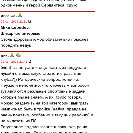
одноименный герой Сервантеса, сцуко.
авоська
-
22 сен 2022 22:11
Mike Lebedev
,
Шикарное интервью.
Столь здоровый юмор обязательно поможет
победить недуг.
knn
-
22 сен 2022 21:41
блян) вы не устали еще искать за федуна и
лукойл оптимальную стратегию развития
клуба?)) Риторический вопрос, конечно.
Неужели непонятно, что ключевым вопросом
тут являются реальные спортивные задачи,
которые мы не знаем. А их, грубо говоря,
можно разделить на три категории: выиграть
чемпионат, быть в тройке (на#уя, правда не
очень понятно, особенно в текущих реалиях) и
не вылететь из ПЛ.
Регулярное подписывание шлака, аля роши,
тили, кралы, за х#еву тучу денег и тренеров-