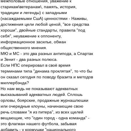
межполовые отношения, уважение к
старикам\ветеранам\, память, история,
традиции и легенды) с западными
(насаждаемыми СшА) ценностями - Наживы,
достижения цели любой ценой, "все средства
хороши", двойные стандарты, правила "под
себя", неуважение к оппоненту,
информационное засилье, обман
общественного мнения.
МЮ и МС - это два разных антипода, а Спартак
и Зенит - два разных полюса.
Если НПС оперировал в своё время
терминами типа "динама проклятая", то что бы
он сказал сегодня по поводу бразита и методов
миллербэнда?
Но нам ведь не показывают адекватных
высказываний адекватных людей. Сплошь
орловы, боярские, продажные журнашлюшки
или очередные клоуны, начинающие свою
речь словами "я из питера", из всех щелей
вещающие, что "один город - одна команда" -
это флагман нашего футбола, забывая
добавить - у кормушки "национального