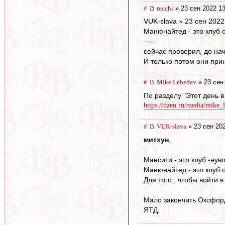
#
recchi
» 23 сен 2022 13
VUK-slava » 23 сен 2022
Манюнайтед - это клуб 
----
сейчас проверил, до нач
И только потом они прин
#
Mike Lebedev
» 23 сен
По разделу "Этот день в
https://dzen.ru/media/mike_
#
VUK-slava
» 23 сен 202
митхун
,
Мансити - это клуб -нув
Манюнайтед - это клуб 
Для того , чтобы войти 
Мало закончить Оксфорд
ЯТД.