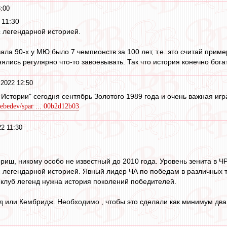
:00
 11:30
с легендарной историей.
ала 90-х у МЮ было 7 чемпионств за 100 лет, т.е. это считай приме
ялись регулярно что-то завоевывать. Так что история конечно бога
 2022 12:50
 Истории" сегодня сентябрь Золотого 1989 года и очень важная игр
lebedev/spar ... 00b2d12b03
2 11:30
ориш, никому особо не известный до 2010 года. Уровень зенита в Ч
с легендарной историей. Явный лидер ЧА по победам в различных 
в клуб легенд нужна история поколений победителей.
 или Кембридж. Необходимо , чтобы это сделали как минимум два