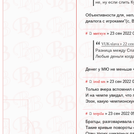
не, ну если слить 
Объективности для, неп
диалога с игроками"(с, 
#
митхун
» 23 сен 2022 
VUK-slava » 22 сен
Разница между Спа
Любые деньги когда
Денег у МЮ не меньше ч
#
irod sm
» 23 сен 2022 
Только вчера вспомнил
И на чемпе увидал, что 
Эээх, какую чемпионску
#
terpila
» 23 сен 2022 0
Братцы, разговаривала 
Такие кривые повороты 
Отец троих шикарных па