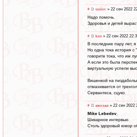
#
suslov
» 22 сен 2022 2
Надо помочь.
Здоровья и детей вырас
#
knn
» 22 сен 2022 22:
В последние пару лет, 
Но одна тока история с
говорите тока, что им л
А если это была перспе
виртуальную успели выс
Вишенкой на пиздабольн
отмахивается от трехго
Сервантеса, сцуко.
#
авоська
» 22 сен 2022 
Mike Lebedev
,
Шикарное интервью.
Столь здоровый юмор об