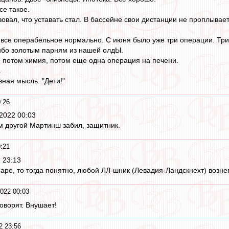
се такое.
овал, что уставать стал. В бассейне свои дистанции не проплывае
 все операбельное нормально. С июня было уже три операции. Три!
сибо золотым парням из нашей олдЫ.
, потом химия, потом еще одна операция на печени.
.
вная мысль: "Дети!"
:26
 2022 00:03
ам другой Мартинш забил, защитник.
:21
 23:13
саре, то тогда понятно, любой ЛЛ-шник (Левадия-Ландскнехт) вознег
022 00:03
оворят. Внушает!
2 23:56