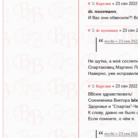
#
Карелин
» 23 сен 2022
dr. noormann
,
И Вас они обвесили?! Вс
#
dr. noormann
» 23 сен 2
recchi » 23 сен 202
Не шутка, а моё сослепн
Спартаковец Мартинс П
Наверно, уже исправили 
#
Карелин
» 23 сен 2022
ВВсем здравствовать!
Сокнижника Виктора
Ых
Здоровья и "Спартак"-Ч
К слову, давно не был
Если помните, о чём я.
recchi » 23 сен 202