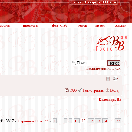
орумы
прогнозы
фан-клуб
юмор
музей
ссылки
Расширенный поиск
FAQ
Регистрация
Вход
Календарь ВВ
11
й: 3817 •
Страница
11
из
77
•
1
...
8
9
10
12
13
14
...
77