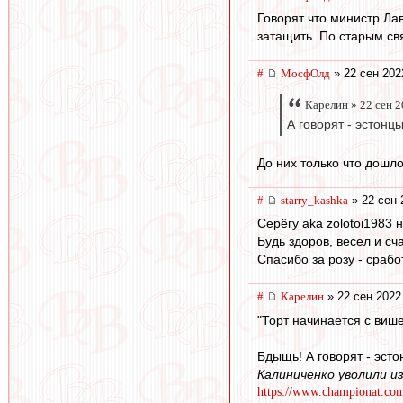
Говорят что министр Ла
затащить. По старым свя
#
МосфОлд
» 22 сен 202
Карелин » 22 сен 2
А говорят - эстонц
До них только что дошло
#
starry_kashka
» 22 сен 
Серёгу aka zolotoi1983 
Будь здоров, весел и сч
Спасибо за розу - сработ
#
Карелин
» 22 сен 2022
"Торт начинается с више
Бдыщь! А говорят - эст
Калиниченко уволили из
https://www.championat.com/