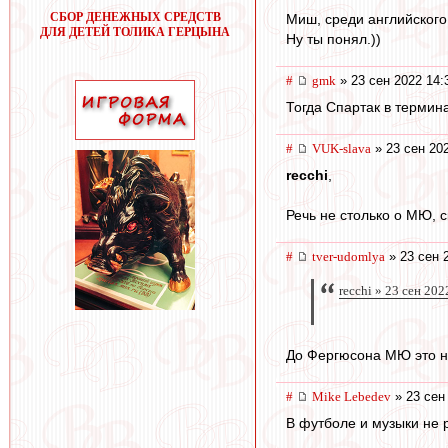
СБОР ДЕНЕЖНЫХ СРЕДСТВ
Миш, среди английского 
ДЛЯ ДЕТЕЙ ТОЛИКА ГЕРЦЫНА
Ну ты понял.))
#
gmk
» 23 сен 2022 14:
Тогда Спартак в термин
#
VUK-slava
» 23 сен 20
recchi
,
Речь не столько о МЮ, с
#
tver-udomlya
» 23 сен 
recchi » 23 сен 202
До Фергюсона МЮ это не
#
Mike Lebedev
» 23 сен
В футболе и музыки не 