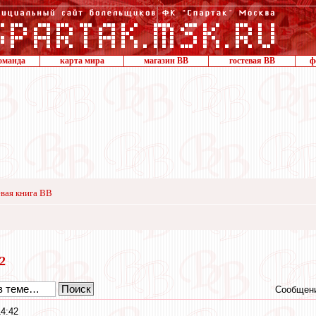
оманда
карта мира
магазин ВВ
гостевая ВВ
ф
вая книга ВВ
22
Сообщени
14:42