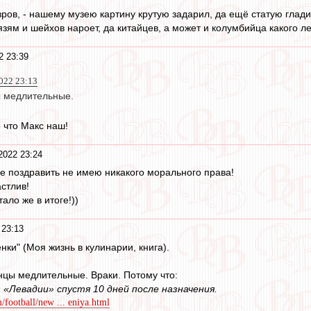
вров, - нашему музею картину крутую задарил, да ещё статую глади
зям и шейхов нароет, да китайцев, а может и колумбийца какого ле
2 23:39
022 23:13
ы медлительные.
 что Макс наш!
2022 23:24
не поздравить не имею никакого морального права!
астлив!
ало же в итоге!))
 23:13
нки" (Моя жизнь в кулинарии, книга).
онцы медлительные. Враки. Потому что:
 «Левадии» спустя 10 дней после назначения.
football/new ... eniya.html