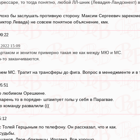
Курессаре, то тогда понятно, любой ЛЛ-шник (Левадия-Ландскнехт) в
лохо бы заслушать противную сторону. Максим Сергеевич зареком
Виктор Левада) не совсем понятное объяснение, кмк.
09:22
 2022 15:09
ртаком и зенитом примерно такая же как между МЮ и МС.
-то заканчиваются.
ем МС. Тратит на трансферы до фига. Вопрос в менеджменте и в 
05:51
 о любимом Орешкине.
парень то в порядке- штампует голы у себя в Парагвае.
ю команду развалили (((
5:12
с Толей Герцыным по телефону. Он рассказал, что и как.
судьбы.
цанов. Двое -близнецы. Ипотека. Все хорошо.