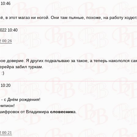
 10:46
ё, в этот магаз ни ногой. Они там пьяные, похоже, на работу ходют
022 10:40
2 00:26
ое доверие. Я других подкалываю за такое, а теперь накололся сам
ерейра забил туркам.
:)
 10:20
- с Днём рождения!
емпион!
о шифровок от Владимира
словесник
а.
2 00:21