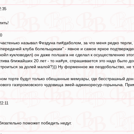
2:35
тить!
30
я частенько называл Фездуна пи#даболом, за что меня редко терли,
 "передачей клуба болельщикам" - явное и самое яркое подтвержде
укойл кукловодил) он даже полшага не сделал к осуществлению этог
ктива ближайших 20 лет - то на#уя, спрашивается это надо было до
троиться за долей малой?))) Ну форменное же пездобольство, не т
ом торте будут только обещанные мемуары, где бесстрашный дон-
лового газпромовского чудовища змей-админоресур-горыныча. При
22:11
язательно поможет победить недуг.