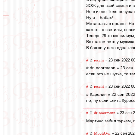
ЗОЖ для всей семьи и в
Но в июне Толя почувств
Ну и... Бабах!
Метастазы в органы. Но
какого-то светилы, спа
Теперь 29-го консилиум
Вот такое лето у мужика
В башке у него одна гла
#
recchi
» 23 сен 2022 00
# dr. noormann » 23 сен
если это не шутка, то т
#
recchi
» 23 сен 2022 00
# Карелин » 22 сен 2022
не, ну если слить Курес
#
dr. noormann
» 23 сен 2
Мартинс забил туркам, г
#
МосфОлд
» 22 сен 202