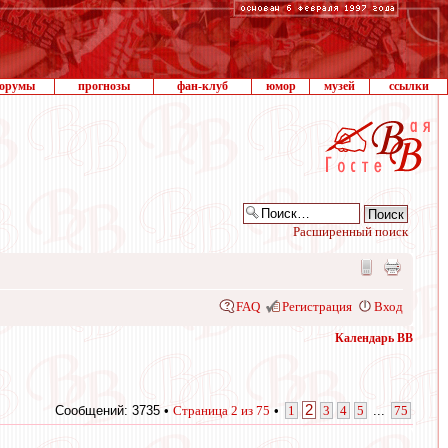
орумы
прогнозы
фан-клуб
юмор
музей
ссылки
Расширенный поиск
FAQ
Регистрация
Вход
Календарь ВВ
2
Сообщений: 3735 •
Страница
2
из
75
•
1
3
4
5
...
75