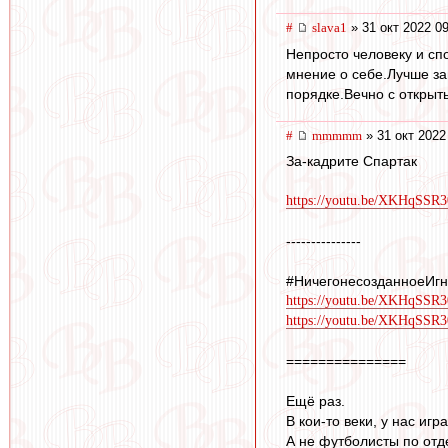
#
slava1
» 31 окт 2022 0
Непросто человеку и сп
мнение о себе.Лучше за
порядке.Вечно с открыт
#
mmmmm
» 31 окт 2022
За-кадрите Спартак
https://youtu.be/XKHqSSR
---------------
#НичегонесозданноеИг
https://youtu.be/XKHqSSR
https://youtu.be/XKHqSSR
===============
Ещё раз.
В кои-то веки, у нас иг
А не футболисты по отд