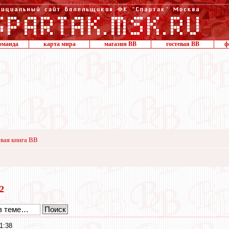
оманда
карта мира
магазин ВВ
гостевая ВВ
ф
вая книга ВВ
22
1:38