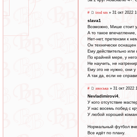
#
irod sm
» 31 окт 2022 1
slava1
Возможно, Мише стоит у
А то такое впечатление,
Нет-нет, претензии к н
Он технически оснащен с
Ему действительно или н
По крайней мере, у него
Не научить, не натренир
Ему это не нужно, они у
А так да, если не справит
#
авоська
» 31 окт 2022 
Nevladimirovi4
,
У кого отсутствие маст
У нас восемь побед с к
У любой хорошей команд
Нормальный футбол вче
Все идёт по плану.