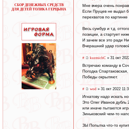
СБОР ДЕНЕЖНЫХ СРЕДСТВ
Мне вчера очень понрави
ДЛЯ ДЕТЕЙ ТОЛИКА ГЕРЦЫНА
Если Пруцев не выдал б
перехватов по картинке
Весь сумбур и т.д. отто
позиции, а стартует ниж
И зачем все это ради Ни
Вчерашний удар головой 
#
kuzmichC
» 31 окт 202
Встречаю команду в Соч
Погодка Спартаковская, 
Победы окрыляют.
#
wod
» 31 окт 2022 11:3
Игнатову надо искать н
Это Олег Иванов дубль 2
или иначе пытаются игр
Зиньковский чем-то нап
ЗЫ Попытка что-то купи