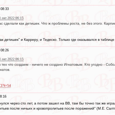
 08:33
1 окт 2022 06:15
нас сделали как детишек. Что ж проблемы роста, не без этого. Карпи
ак детишек" и Карреру, и Тедеско. Только где оказывался в таблице
 08:26
1 окт 2022 06:15
з тех что создаем - ничего не создано Игнатовым. Кто угодно - Соб
гнатов.
CI?t=54
8:16
нулся через сто лет, а потом зашел на ВВ, там бы точно так же игр
итьев после ничьих и кровопролитьев после поражений" (М.Е. Сал