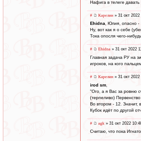
Нафига в телеге давать
#
Карелин
» 31 окт 2022 
Ehidna
, Юлия, опасно -
Ну, вот как я о себе (уб
Тока опосля чего-нибудь
#
Ehidna
» 31 окт 2022 1
Главная задача РУ на з
игроков, на кого пальце
#
Карелин
» 31 окт 2022
irod sm
,
"Ого, а я Вас за ровню 
(терпеливо) Первенство 
Во втором - 12. Значит, 
Кубок идёт по другой о
#
agk
» 31 окт 2022 10:4
Считаю, что пока Игнато