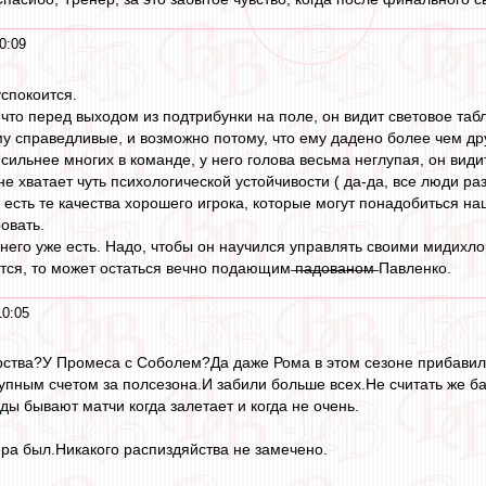
0:09
спокоится.
 что перед выходом из подтрибунки на поле, он видит световое таб
ему справедливые, и возможно потому, что ему дадено более чем др
ильнее многих в команде, у него голова весьма неглупая, он видит
е хватает чуть психологической устойчивости ( да-да, все люди ра
 есть те качества хорошего игрока, которые могут понадобиться н
овать.
 него уже есть. Надо, чтобы он научился управлять своими мидихло
ся, то может остаться вечно подающим ̶п̶а̶д̶о̶в̶а̶н̶о̶м̶ Павленко.
10:05
ерства?У Промеса с Соболем?Да даже Рома в этом сезоне прибавил 
рупным счетом за полсезона.И забили больше всех.Не считать же б
ы бывают матчи когда залетает и когда не очень.
ра был.Никакого распиздяйства не замечено.