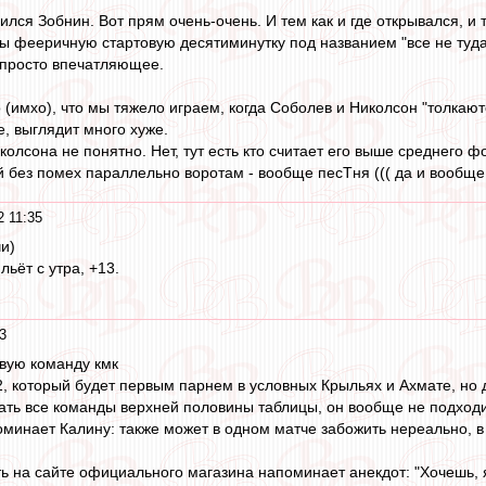
лся Зобнин. Вот прям очень-очень. И тем как и где открывался, и 
ы фееричную стартовую десятиминутку под названием "все не туда"
 просто впечатляющее.
го (имхо), что мы тяжело играем, когда Соболев и Николсон "толкаю
е, выглядит много хуже.
колсона не понятно. Нет, тут есть кто считает его выше среднего ф
без помех параллельно воротам - вообще песТня ((( да и вообще ..
2 11:35
и)
льёт с утра, +13.
3
овую команду кмк
, который будет первым парнем в условных Крыльях и Ахмате, но д
ать все команды верхней половины таблицы, он вообще не подход
оминает Калину: также может в одном матче забожить нереально, в 
ть на сайте официального магазина напоминает анекдот: "Хочешь, я