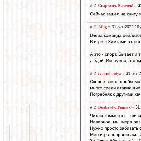
#
Спартачек-Казачек!
» 3
Сейчас зашёл на книгу за
#
Allig
» 31 окт 2022 10:
Вчера команда реализов
В игре с Химками залете
А это - спорт. Бывает и
людей. Им нужно, чтобы
#
tver-udomlya
» 31 окт 
Скорее всего, проблема 
много среди атакующих и
Погребняк с другими ка
#
BuakawPorPramuk
» 31 
Читаю комменты... физич
Наверное, мы вчера раз
Нужно просто забивать 
Мне игра понравилась. 
За 2 круг Абаскалю 4+. 