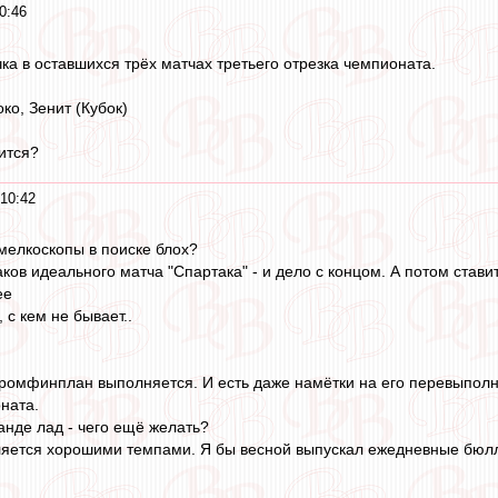
0:46
чка в оставшихся трёх матчах третьего отрезка чемпионата.
око, Зенит (Кубок)
ится?
 10:42
 мелкоскопы в поиске блох?
ов идеального матча "Спартака" - и дело с концом. А потом ставить 
ее
 с кем не бывает..
 промфинплан выполняется. И есть даже намётки на его перевыполне
ната.
анде лад - чего ещё желать?
ляется хорошими темпами. Я бы весной выпускал ежедневные бюлл