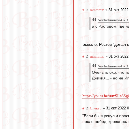
#
mmmmm
» 31 окт 2022
Nevladimirovi4 » 3
а с Ростовом, где 
Бывало, Ростов "делал к
#
mmmmm
» 31 окт 2022
Nevladimirovi4 » 3
Очень плохо, что и
Джикия... - но не И
https://youtu.be/uuxSLe8Sg
#
Спектр
» 31 окт 2022 0
"Если бы я уснул и прос
после побед, кровопрол