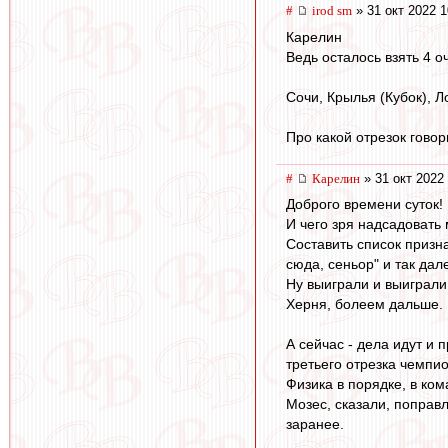
#
irod sm
» 31 окт 2022 1
Карелин
Ведь осталось взять 4 о
Сочи, Крылья (Кубок), Л
Про какой отрезок говор
#
Карелин
» 31 окт 2022
Доброго времени суток!
И чего зря надсадовать
Составить список признак
сюда, сеньор" и так дал
Ну выиграли и выиграли,
Херня, болеем дальше.
А сейчас - дела идут и
третьего отрезка чемпио
Физика в порядке, в ком
Мозес, сказали, поправ
заранее.