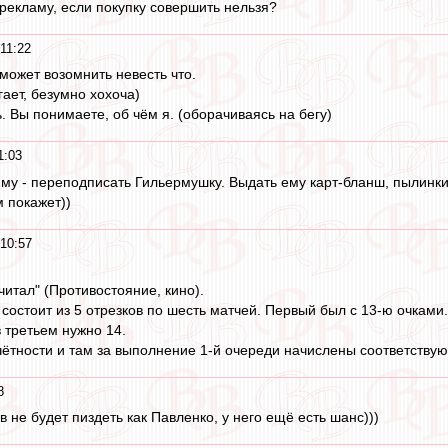
 рекламу, если покупку совершить нельзя?
11:22
 может возомнить невесть что.
егает, безумно хохоча)
. Вы понимаете, об чём я. (оборачиваясь на бегу)
1:03
иму - переподписать Гильермушку. Выдать ему карт-бланш, пылинки 
м покажет))
 10:57
считал" (Противостояние, кино).
состоит из 5 отрезков по шесть матчей. Первый был с 13-ю очками
в третьем нужно 14.
тчётности и там за выполнение 1-й очереди начислены соответству
8
в не будет пиздеть как Павленко, у него ещё есть шанс)))