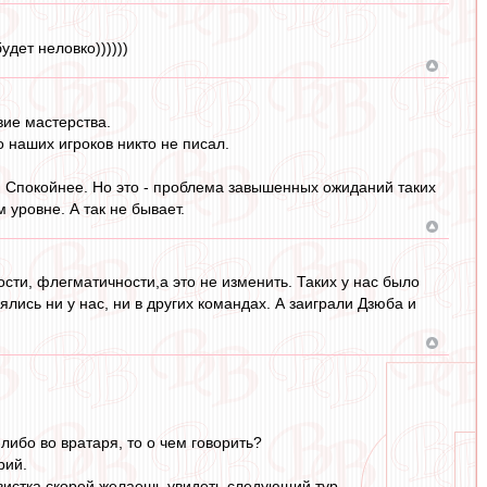
удет неловко))))))
вие мастерства.
о наших игроков никто не писал.
чше. Спокойнее. Но это - проблема завышенных ожиданий таких
уровне. А так не бывает.
ости, флегматичности,а это не изменить. Таких у нас было
ялись ни у нас, ни в других командах. А заиграли Дзюба и
ибо во вратаря, то о чем говорить?
рий.
свистка скорей желаешь увидеть следующий тур.