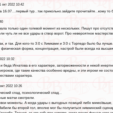
1 окт 2022 10:42
 16.07....первый тур...так прикольно.зайдите прочитайте...кому то б
40
ала только один голевой момент из нескольких. Пишут про отсутст
ли чуть ли не все удары в створ ворот. Про невероятное мастерств
 так, и так. Для кого-то 3:0 с Химками и 3:0 с Торпедо было бы лу
 физическая форма, концентрация, настрой были всегда на высшем 
2022 10:32
и беда Игнатова в его характере, заторможенности и некой инертн
гроков, где такие качества особенно вредны, и эти игроки не состо
чествами характера.
окт 2022 10:26
еский спад, психологический спад...
ные матчи смотрели.
свои моменты. А когда удары с выгодных позиций либо мимо/выше, л
Забили бы второй гол, вполне мог бы получиться химкинский сцена
Спасибо, Тренер, за это забытое чувство, когда после финального 