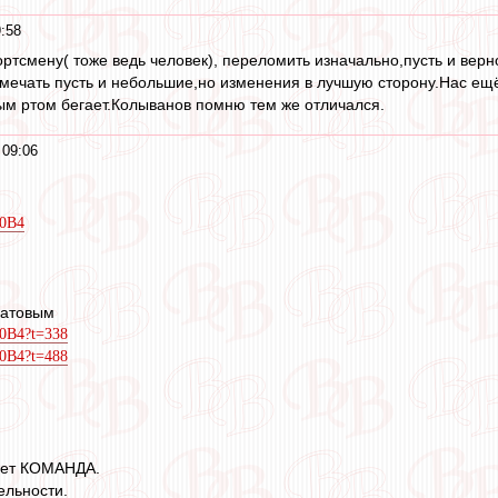
9:58
ортсмену( тоже ведь человек), переломить изначально,пусть и вер
мечать пусть и небольшие,но изменения в лучшую сторону.Нас ещё
ым ртом бегает.Колыванов помню тем же отличался.
 09:06
30B4
натовым
30B4?t=338
30B4?t=488
рает КОМАНДА.
ельности.