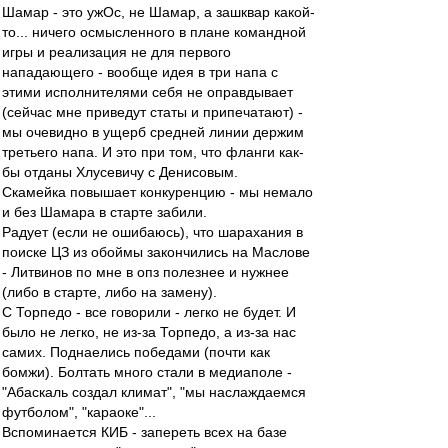
Шамар - это ужОс, не Шамар, а зашквар какой-
то... ничего осмысленного в плане командной
игры и реализация не для первого
нападающего - вообще идея в три напа с
этими исполнителями себя не оправдывает
(сейчас мне приведут статы и припечатают) -
мы очевидно в ущерб средней линии держим
третьего напа. И это при том, что фланги как-
бы отданы Хлусевичу с Денисовым.
Скамейка повышает конкуренцию - мы немало
и без Шамара в старте забили.
Радует (если не ошибаюсь), что шарахания в
поиске ЦЗ из обоймы закончились на Маслове
- Литвинов по мне в опз полезнее и нужнее
(либо в старте, либо на замену).
С Торпедо - все говорили - легко не будет. И
было не легко, не из-за Торпедо, а из-за нас
самих. Поднаелись победами (почти как
бомжи). Болтать много стали в медиаполе -
"Абаскаль создал климат", "мы наслаждаемся
футболом", "караоке"...
Вспоминается КИБ - запереть всех на базе