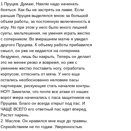
1 Пруцев. Думаю, Наилю надо начинать
бояться. Как бы не застрять на лавке. Если
раньше Пруцев выделялся мною за большой
объем работы, за постоянную включенность в
игру. Но при этом у него было много лишней
суеты, мельтешения, не умения играть жестко
с соперником. Во вчерашнем матче я увидел
другого Пруцева. К объему работы прибавился
смысл, он уже не кидается на соперника
бездумно, лишь бы накрыть. Теперь он делает
это не менее резко и вовремя, но уже с
умением жестко поставить ногу, отработать
корпусом, оттеснить от мяча. У него еще
остались необоснованно неловкие пасы
партнерам, рискующие стать началом контры.
НО!!! Заметили, что почти все атаки от наших
ворот вчера начинались с паса защитников на
Пруцева. Благо он всегда открыт под пас. И
ЧАЩЕ ВСЕГО его ответный пас идет вперед.
Растет парень.
2. Маслов. Он нравился мне еще до травмы.
Спркойствием не по годам. Уверенностью.