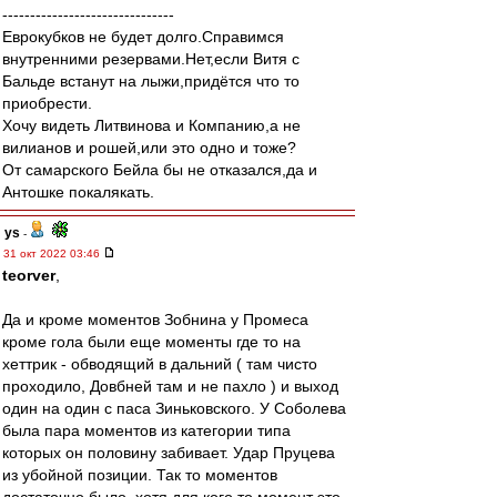
-------------------------------
Еврокубков не будет долго.Справимся
внутренними резервами.Нет,если Витя с
Бальде встанут на лыжи,придётся что то
приобрести.
Хочу видеть Литвинова и Компанию,а не
вилианов и рошей,или это одно и тоже?
От самарского Бейла бы не отказался,да и
Антошке покалякать.
ys
-
31 окт 2022 03:46
teorver
,
Да и кроме моментов Зобнина у Промеса
кроме гола были еще моменты где то на
хеттрик - обводящий в дальний ( там чисто
проходило, Довбней там и не пахло ) и выход
один на один с паса Зиньковского. У Соболева
была пара моментов из категории типа
которых он половину забивает. Удар Пруцева
из убойной позиции. Так то моментов