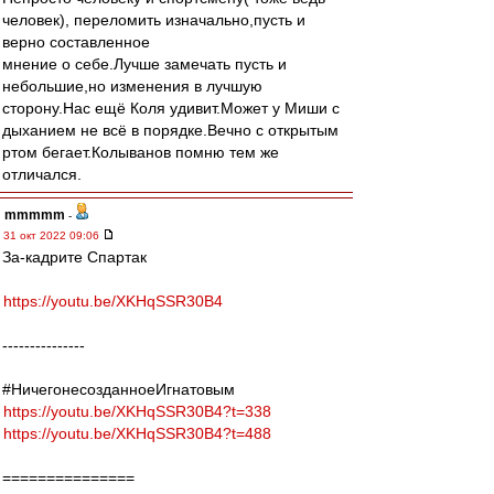
человек), переломить изначально,пусть и
верно составленное
мнение о себе.Лучше замечать пусть и
небольшие,но изменения в лучшую
сторону.Нас ещё Коля удивит.Может у Миши с
дыханием не всё в порядке.Вечно с открытым
ртом бегает.Колыванов помню тем же
отличался.
mmmmm
-
31 окт 2022 09:06
За-кадрите Спартак
https://youtu.be/XKHqSSR30B4
---------------
#НичегонесозданноеИгнатовым
https://youtu.be/XKHqSSR30B4?t=338
https://youtu.be/XKHqSSR30B4?t=488
===============