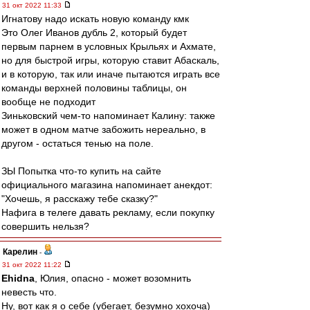
31 окт 2022 11:33
Игнатову надо искать новую команду кмк
Это Олег Иванов дубль 2, который будет
первым парнем в условных Крыльях и Ахмате,
но для быстрой игры, которую ставит Абаскаль,
и в которую, так или иначе пытаются играть все
команды верхней половины таблицы, он
вообще не подходит
Зиньковский чем-то напоминает Калину: также
может в одном матче забожить нереально, в
другом - остаться тенью на поле.
ЗЫ Попытка что-то купить на сайте
официального магазина напоминает анекдот:
"Хочешь, я расскажу тебе сказку?"
Нафига в телеге давать рекламу, если покупку
совершить нельзя?
Карелин
-
31 окт 2022 11:22
Ehidna
, Юлия, опасно - может возомнить
невесть что.
Ну, вот как я о себе (убегает, безумно хохоча)