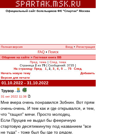
Официальный сайт болельщиков ФК "Спартак" Москва
Полная версия
Вход
•
Регистрация
FAQ
•
Поиск
Общение на сайте
Гостевая книга ВВ
»
Пред. тема
|
След. тема
Страница
2
из
75
[ Сообщений: 3735 ]
На страницу
Пред.
1
,
2
,
3
,
4
,
5
...
75
След.
Начать новую тему
Добавить
Версия для печати
01.10.2022 - 31.10.2022
Трувор
-
31 окт 2022 11:38
Мне вчера очень понравился Зобнин. Вот прям
очень-очень. И тем как и где открывался, и тем,
что "тащил" мячи. Просто молодец.
Если Пруцев не выдал бы фееричную
стартовую десятиминутку под названием "все
не туда" - тоже был бы где то рядом.