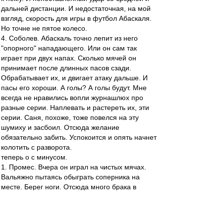
дальней дистанции. И недостаточная, на мой
взгляд, скорость для игры в футбол Абаскаля.
Но точне не пятое колесо.
4. Соболев. Абаскаль точно лепит из него
"опорного" нападающего. Или он сам так
играет при двух напах. Сколько мячей он
принимает после длинных пасов сзади.
Обрабатывает их, и двигает атаку дальше. И
пасы его хороши. А голы? А голы будут. Мне
всегда не нравились вопли журнашлюх про
разные серии. Наплевать и растереть их, эти
серии. Саня, похоже, тоже повелся на эту
шумиху и засбоил. Отсюда желание
обязательно забить. Успокоится и опять начнет
колотить с разворота.
теперь о с минусом.
1. Промес. Вчера он играл на чистых мячах.
Вальяжно пытаясь обыграть соперника на
месте. Берег ноги. Отсюда много брака в
передачах. в обыгрыше. В матчах с такими
озверевшими командами надо играть жестко,
ставить корпус и ногу твердо. На финтах и