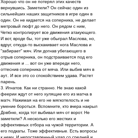
Хорошо что он не потерял этих качеств
вернувшись. Заметили? Он сейчас один из
сильнейших наших защитников в игре один в
один. Он не кидается на соперника, не делает
метровый люфт до него. Он рядом с ним,
Четко контролирует все движения атакующего.
И вот, вроде бы, тот уже обыграл Маслова, но,
вдруг, откуда-то выскакивает нога Маслова и
"забирает" мяч. Или догнав убегающего в
отрыв соперника, он подстраивается под его
движения и ... вот он уже впереди него,
оттеснив соперника от мяча. Или выбив мяч в
аут.. И все это со спокойствием удава. Растет
парень.
3. Игнатов. Как ни странно. Не знаю какой
феерии ждут от него хулящие его из матча в
матч. Нажимая на его не мягкотелость и не
умение бороться. Вспомните, кто вчера накрыл
Довбню, когда тот выбивал мяч от ворот. Не
заметили? А несколько его жестких и
эффективных отбора на чужой территории. А
его подкаты. Тоже эффективные. Есть вопросы
к нему. И непоставленный удар со средней и