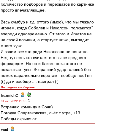
Количество подборов и перехватов по картинке
просто впечатляющее.
Весь сумбур и т.д. оттого (имхо), что мы тяжело
играем, когда Соболев и Николсон "толкаются"
впереди одновременно. От этого и Игнатов не
на своей позиции, а стартует ниже, выглядит
много хуже.
И зачем все это ради Николсона не понятно.
Нет, тут есть кто считает его выше среднего
форвардом. Но он и близко пока этого не
показывает увы. Вчерашний удар головой без
помех параллельно воротам - вообще песТня
((( да и вообще .... наиграл ((
Последнее сообщение
kuzmichC
-
31 окт 2022 11:35
Встречаю команду в Сочи)
Погодка Спартаковская, льёт с утра, +13.
Победы окрыляют.
wod
-