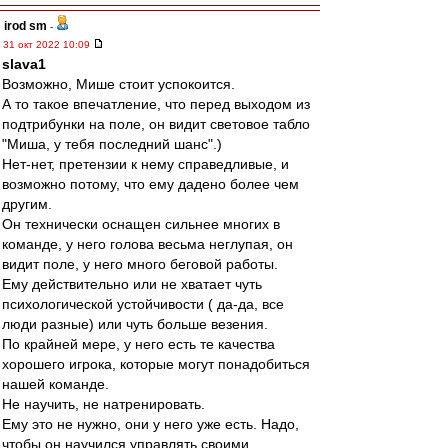
irod sm
-
31 окт 2022 10:09
slava1
Возможно, Мише стоит успокоится.
А то такое впечатление, что перед выходом из
подтрибунки на поле, он видит световое табло
"Миша, у тебя последний шанс".)
Нет-нет, претензии к нему справедливые, и
возможно потому, что ему дадено более чем
другим.
Он технически оснащен сильнее многих в
команде, у него голова весьма неглупая, он
видит поле, у него много беговой работы.
Ему действительно или не хватает чуть
психологической устойчивости ( да-да, все
люди разные) или чуть больше везения.
По крайней мере, у него есть те качества
хорошего игрока, которые могут понадобиться
нашей команде.
Не научить, не натренировать.
Ему это не нужно, они у него уже есть. Надо,
чтобы он научился управлять своими