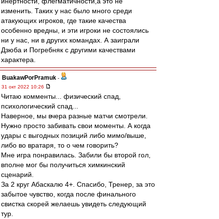
инертности, флегматичности,а это не
изменить. Таких у нас было много среди
атакующих игроков, где такие качества
особенно вредны, и эти игроки не состоялись
ни у нас, ни в других командах. А заиграли
Дзюба и Погребняк с другими качествами
характера.
BuakawPorPramuk
-
31 окт 2022 10:26
Читаю комменты... физический спад,
психологический спад...
Наверное, мы вчера разные матчи смотрели.
Нужно просто забивать свои моменты. А когда
удары с выгодных позиций либо мимо/выше,
либо во вратаря, то о чем говорить?
Мне игра понравилась. Забили бы второй гол,
вполне мог бы получиться химкинский
сценарий.
За 2 круг Абаскалю 4+. Спасибо, Тренер, за это
забытое чувство, когда после финального
свистка скорей желаешь увидеть следующий
тур.