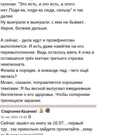
галочки. "Это есть, и это есть, а этого
нет..Поди-ка, поди-ка сюда, сеньор" и так
далее
Ну выиграли и выиграли, с кем не бывает..
Херня, болеем дальше.
А сейчас - дела идут и промфинплан
выполняется. И есть даже намётки на его
перевыполнение. Ведь осталось взять 4 очка в
оставшихся трёх матчах третьего отрезка
чемпионата.
Физика в порядке, в команде лад - чего ещё
желать?
Мозес, сказали, поправляется хорошими
темпами. Я бы весной выпускал ежедневные
бюллетени о его здоровье. Чтобы соперники
трепещили заранее.
Спартачек-Казачек!
-
31 окт 2022 10:42
Сейчас зашёл на книгу за 16.07....первый
тур...так прикольно.зайдите прочитайте...кому