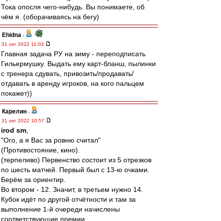
Тока опосля чего-нибудь. Вы понимаете, об
чём я. (оборачиваясь на бегу)
Ehidna
-
31 окт 2022 11:03
Главная задача РУ на зиму - переподписать
Гильермушку. Выдать ему карт-бланш, пылинки
с тренера сдувать, привозить/продавать/
отдавать в аренду игроков, на кого пальцем
покажет))
Карелин
-
31 окт 2022 10:57
irod sm
,
"Ого, а я Вас за ровню считал"
(Противостояние, кино).
(терпеливо) Первенство состоит из 5 отрезков
по шесть матчей. Первый был с 13-ю очками.
Берём за ориентир.
Во втором - 12. Значит, в третьем нужно 14.
Кубок идёт по другой отчётности и там за
выполнение 1-й очереди начислены
соответствующие премии.