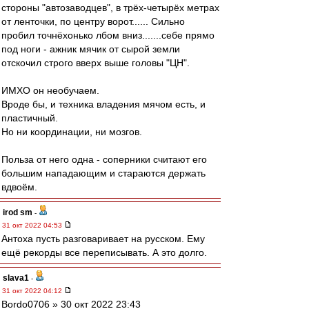
стороны "автозаводцев", в трёх-четырёх метрах
от ленточки, по центру ворот...... Сильно
пробил точнёхонько лбом вниз.......себе прямо
под ноги - ажник мячик от сырой земли
отскочил строго вверх выше головы "ЦН".
ИМХО он необучаем.
Вроде бы, и техника владения мячом есть, и
пластичный.
Но ни координации, ни мозгов.
Польза от него одна - соперники считают его
большим нападающим и стараются держать
вдвоём.
irod sm
-
31 окт 2022 04:53
Антоха пусть разговаривает на русском. Ему
ещё рекорды все переписывать. А это долго.
slava1
-
31 окт 2022 04:12
Bordo0706 » 30 окт 2022 23:43