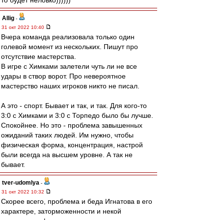
то будет неловко))))))
Allig
-
31 окт 2022 10:40
Вчера команда реализовала только один
голевой момент из нескольких. Пишут про
отсутствие мастерства.
В игре с Химками залетели чуть ли не все
удары в створ ворот. Про невероятное
мастерство наших игроков никто не писал.
А это - спорт. Бывает и так, и так. Для кого-то
3:0 с Химками и 3:0 с Торпедо было бы лучше.
Спокойнее. Но это - проблема завышенных
ожиданий таких людей. Им нужно, чтобы
физическая форма, концентрация, настрой
были всегда на высшем уровне. А так не
бывает.
tver-udomlya
-
31 окт 2022 10:32
Скорее всего, проблема и беда Игнатова в его
характере, заторможенности и некой