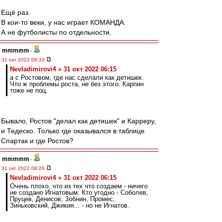
Ещё раз.
В кои-то веки, у нас играет КОМАНДА.
А не футболисты по отдельности.
mmmmm
-
31 окт 2022 08:33
Nevladimirovi4 » 31 окт 2022 06:15
а с Ростовом, где нас сделали как детишек.
Что ж проблемы роста, не без этого. Карпин
тоже не поц.
Бывало, Ростов "делал как детишек" и Карреру,
и Тедеско. Только где оказывался в таблице
Спартак и где Ростов?
mmmmm
-
31 окт 2022 08:26
Nevladimirovi4 » 31 окт 2022 06:15
Очень плохо, что из тех что создаем - ничего
не создано Игнатовым. Кто угодно - Соболев,
Пруцев, Денисов, Зобнин, Промес,
Зиньковский, Джикия... - но не Игнатов.