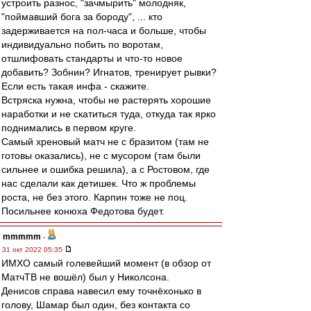
устроить разнос, "зачмырить" молодняк,
"поймавший бога за бороду", ... кто
задерживается на пол-часа и больше, чтобы
индивидуально побить по воротам,
отшлифовать стандарты и что-то новое
добавить? Зобнин? Игнатов, тренирует рывки?
Если есть такая инфа - скажите.
Встряска нужна, чтобы не растерять хорошие
наработки и не скатиться туда, откуда так ярко
поднимались в первом круге.
Самый хреновый матч не с бразитом (там не
готовы оказались), не с мусором (там были
сильнее и ошибка решила), а с Ростовом, где
нас сделали как детишек. Что ж проблемы
роста, не без этого. Карпин тоже не поц.
Посильнее конюха Федотова будет.
mmmmm
-
31 окт 2022 05:35
ИМХО самый голевейший момент (в обзор от
МатчТВ не вошёл) был у Николсона.
Денисов справа навесил ему точнёхонько в
голову, Шамар был один, без контакта со