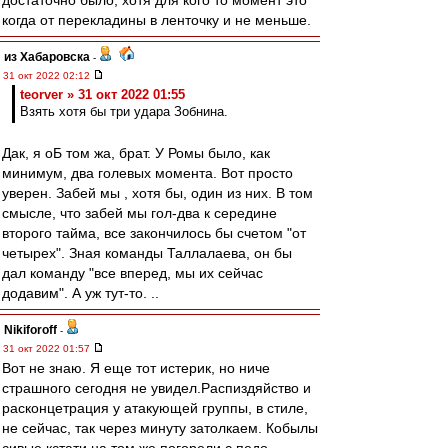
достаточно было, хотя для кого то момент это
когда от перекладины в ленточку и не меньше.
из Хабаровска
-
31 окт 2022 02:12
teorver » 31 окт 2022 01:55
Взять хотя бы три удара Зобнина.
Дак, я оБ том жа, брат. У Ромы было, как
минимум, два голевых момента. Вот просто
уверен. Забей мы , хотя бы, один из них. В том
смысле, что забей мы гол-два к середине
второго тайма, все закончилось бы счетом "от
четырех". Зная команды Таллалаева, он бы
дал команду "все вперед, мы их сейчас
додавим". А уж тут-то. ..
Nikiforoff
-
31 окт 2022 01:57
Вот не знаю. Я еще тот истерик, но ниче
страшного сегодня не увидел.Распиздяйство и
расконцетрация у атакующей группы, в стиле,
не сейчас, так через минуту затолкаем. Кобылы