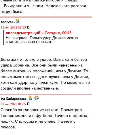
сивые кстати на том же погорели с педо.
...Выиграли и х.. с ним. Надеюсь это разовая
акция была.
teorver
-
31 окт 2022 01:55
впередсмотрящий » Сегодня, 00:43
Не наиграли. Только удар Джикии можно
считать реально голевым.
Дело же не только в ударе. Взять хотя бы три
удара Зобнина. Все они были нанесены из
более выгодных положений, чем у Джикии. То
есть момент мы создали лучше, чем у Джикии,
хотя сам удар получился хуже. Но моменты-то
создали вполне качественные.
из Хабаровска
-
31 окт 2022 01:05
Спасибо за вчерашние ссылки. Посмотрел.
Теперь можно и о футболе. Точнее о игроках,
наших. С плюсом и не очень. Начнем с
плюсов.