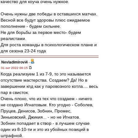
качество для коуча очень нужное.
Очень нужны две победы в оставшихся матчах.
Весной все будут здоровы плюс ожидаемое
пополнение - будем сильнее.
Не для борьбы за первое место- будем
реалистами.
Для роста команды в психологическом плане и
для сезона 23-24 года
Nevladimirovi4
-
31 окт 2022 06:15
Когда реализуем 1 из 7-9, то это называется
отсутствие мастерства. Создаем? Да! Но в
завершении кпд как у паровозного котла.... весь
пар в свисток.
Очень плохо, что из тех что создаем - ничего
не создано Игнатовым. Кто угодно - Соболев,
Пруцев, Денисов, Зобнин, Промес,
Зиньковский, Джикия... - но не Игнатов.
Зобнин попадает в створ - в лучшем случае
один из 8-10-ти и это из убойных позиций в
штрафной.