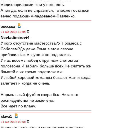
мидихлорианами, кои у него есть.
А так да, если не справится, то может остаться
вечно подающим ̶п̶а̶д̶о̶в̶а̶н̶о̶м̶ Павленко.
авоська
-
31 окт 2022 10:05
Nevladimirovi4
,
У кого отсутствие мастерства?У Промеса с
Соболем?Да даже Рома в этом сезоне
прибавил как мы уже и не надеялись.
У нас восемь побед с крупным счетом за
полсезона.И забили больше всех.Не считать же
бамжей с их тремя подстилками.
У любой хорошей команды бывают матчи когда
залетает и когда не очень.
Нормальный футбол вчера был.Никакого
распиздяйства не замечено.
Все идёт по плану.
slava1
-
31 окт 2022 09:58
Непросто человеку и спортсмену( тоже ведь