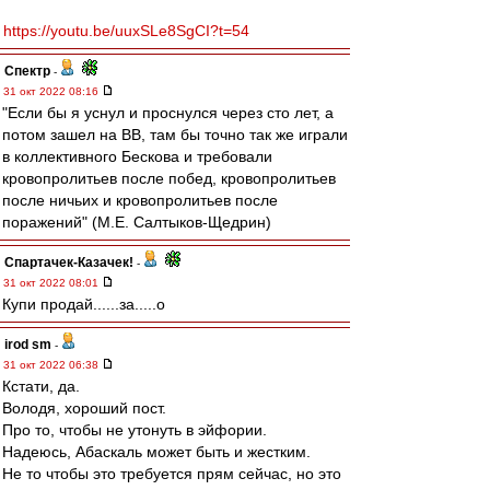
https://youtu.be/uuxSLe8SgCI?t=54
Спектр
-
31 окт 2022 08:16
"Если бы я уснул и проснулся через сто лет, а
потом зашел на ВВ, там бы точно так же играли
в коллективного Бескова и требовали
кровопролитьев после побед, кровопролитьев
после ничьих и кровопролитьев после
поражений" (М.Е. Салтыков-Щедрин)
Спартачек-Казачек!
-
31 окт 2022 08:01
Купи продай......за.....о
irod sm
-
31 окт 2022 06:38
Кстати, да.
Володя, хороший пост.
Про то, чтобы не утонуть в эйфории.
Надеюсь, Абаскаль может быть и жестким.
Не то чтобы это требуется прям сейчас, но это