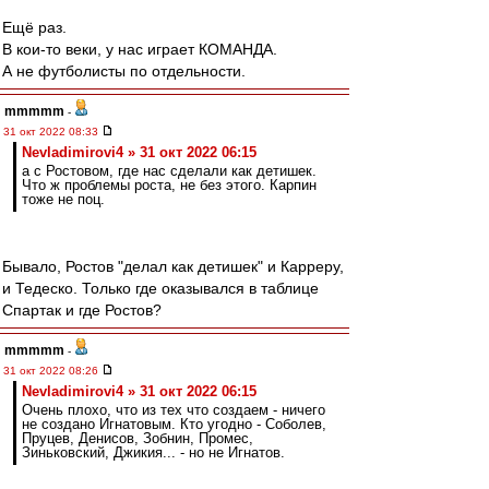
Ещё раз.
В кои-то веки, у нас играет КОМАНДА.
А не футболисты по отдельности.
mmmmm
-
31 окт 2022 08:33
Nevladimirovi4 » 31 окт 2022 06:15
а с Ростовом, где нас сделали как детишек.
Что ж проблемы роста, не без этого. Карпин
тоже не поц.
Бывало, Ростов "делал как детишек" и Карреру,
и Тедеско. Только где оказывался в таблице
Спартак и где Ростов?
mmmmm
-
31 окт 2022 08:26
Nevladimirovi4 » 31 окт 2022 06:15
Очень плохо, что из тех что создаем - ничего
не создано Игнатовым. Кто угодно - Соболев,
Пруцев, Денисов, Зобнин, Промес,
Зиньковский, Джикия... - но не Игнатов.