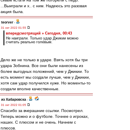
сивые кстати на том же погорели с педо.
...Выиграли и х.. с ним. Надеюсь это разовая
акция была.
teorver
-
31 окт 2022 01:55
впередсмотрящий » Сегодня, 00:43
Не наиграли. Только удар Джикии можно
считать реально голевым.
Дело же не только в ударе. Взять хотя бы три
удара Зобнина. Все они были нанесены из
более выгодных положений, чем у Джикии. То
есть момент мы создали лучше, чем у Джикии,
хотя сам удар получился хуже. Но моменты-то
создали вполне качественные.
из Хабаровска
-
31 окт 2022 01:05
Спасибо за вчерашние ссылки. Посмотрел.
Теперь можно и о футболе. Точнее о игроках,
наших. С плюсом и не очень. Начнем с
плюсов.