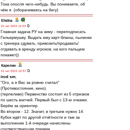
Тока опосля чего-нибудь. Вы понимаете, об
чём я. (оборачиваясь на бегу)
Ehidna
-
31 окт 2022 11:03
Главная задача РУ на зиму - переподписать
Гильермушку. Выдать ему карт-бланш, пылинки
с тренера сдувать, привозить/продавать/
отдавать в аренду игроков, на кого пальцем
покажет))
Карелин
-
31 окт 2022 10:57
irod sm
,
"Ого, а я Вас за ровню считал"
(Противостояние, кино).
(терпеливо) Первенство состоит из 5 отрезков
по шесть матчей. Первый был с 13-ю очками.
Берём за ориентир.
Во втором - 12. Значит, в третьем нужно 14.
Кубок идёт по другой отчётности и там за
выполнение 1-й очереди начислены
соответствующие премии.