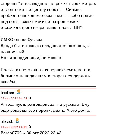
стороны "автозаводцев", в трёх-четырёх метрах
от ленточки, по центру ворот...... Сильно
пробил точнёхонько лбом вниз.......себе прямо
под ноги - ажник мячик от сырой земли
отскочил строго вверх выше головы "ЦН".
ИМХО он необучаем.
Вроде бы, и техника владения мячом есть, и
пластичный.
Но ни координации, ни мозгов.
Польза от него одна - соперники считают его
большим нападающим и стараются держать
вдвоём.
irod sm
-
31 окт 2022 04:53
Антоха пусть разговаривает на русском. Ему
ещё рекорды все переписывать. А это долго.
slava1
-
31 окт 2022 04:12
Bordo0706 » 30 окт 2022 23:43