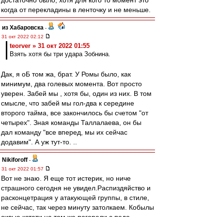
достаточно было, хотя для кого то момент это
когда от перекладины в ленточку и не меньше.
из Хабаровска
-
31 окт 2022 02:12
teorver » 31 окт 2022 01:55
Взять хотя бы три удара Зобнина.
Дак, я оБ том жа, брат. У Ромы было, как
минимум, два голевых момента. Вот просто
уверен. Забей мы , хотя бы, один из них. В том
смысле, что забей мы гол-два к середине
второго тайма, все закончилось бы счетом "от
четырех". Зная команды Таллалаева, он бы
дал команду "все вперед, мы их сейчас
додавим". А уж тут-то. ..
Nikiforoff
-
31 окт 2022 01:57
Вот не знаю. Я еще тот истерик, но ниче
страшного сегодня не увидел.Распиздяйство и
расконцетрация у атакующей группы, в стиле,
не сейчас, так через минуту затолкаем. Кобылы