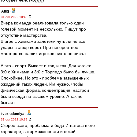
то будет неловко))))))
Allig
-
31 окт 2022 10:40
Вчера команда реализовала только один
голевой момент из нескольких. Пишут про
отсутствие мастерства.
В игре с Химками залетели чуть ли не все
удары в створ ворот. Про невероятное
мастерство наших игроков никто не писал.
А это - спорт. Бывает и так, и так. Для кого-то
3:0 с Химками и 3:0 с Торпедо было бы лучше.
Спокойнее. Но это - проблема завышенных
ожиданий таких людей. Им нужно, чтобы
физическая форма, концентрация, настрой
были всегда на высшем уровне. А так не
бывает.
tver-udomlya
-
31 окт 2022 10:32
Скорее всего, проблема и беда Игнатова в его
характере, заторможенности и некой