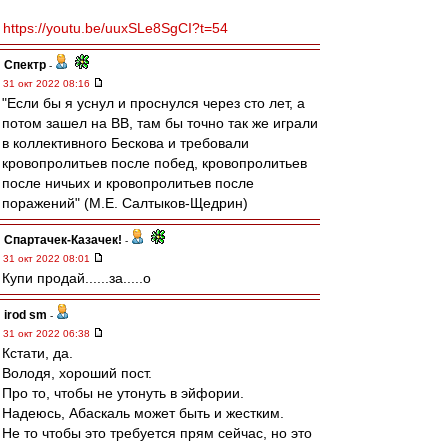
https://youtu.be/uuxSLe8SgCI?t=54
Спектр
-
31 окт 2022 08:16
"Если бы я уснул и проснулся через сто лет, а
потом зашел на ВВ, там бы точно так же играли
в коллективного Бескова и требовали
кровопролитьев после побед, кровопролитьев
после ничьих и кровопролитьев после
поражений" (М.Е. Салтыков-Щедрин)
Спартачек-Казачек!
-
31 окт 2022 08:01
Купи продай......за.....о
irod sm
-
31 окт 2022 06:38
Кстати, да.
Володя, хороший пост.
Про то, чтобы не утонуть в эйфории.
Надеюсь, Абаскаль может быть и жестким.
Не то чтобы это требуется прям сейчас, но это