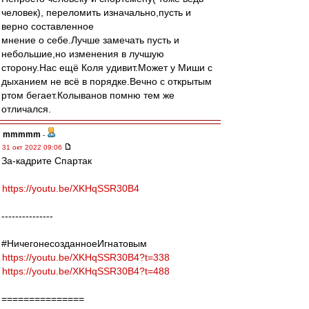
человек), переломить изначально,пусть и
верно составленное
мнение о себе.Лучше замечать пусть и
небольшие,но изменения в лучшую
сторону.Нас ещё Коля удивит.Может у Миши с
дыханием не всё в порядке.Вечно с открытым
ртом бегает.Колыванов помню тем же
отличался.
mmmmm
-
31 окт 2022 09:06
За-кадрите Спартак
https://youtu.be/XKHqSSR30B4
---------------
#НичегонесозданноеИгнатовым
https://youtu.be/XKHqSSR30B4?t=338
https://youtu.be/XKHqSSR30B4?t=488
===============