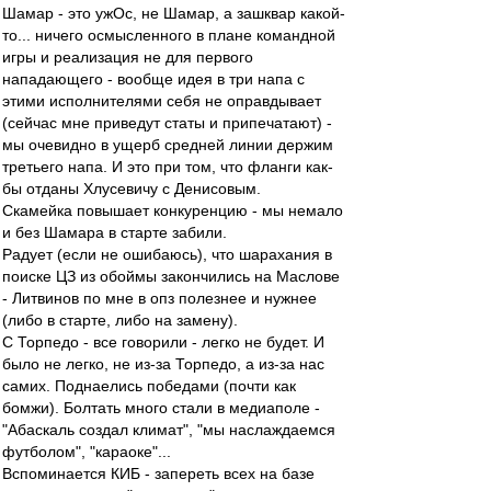
Шамар - это ужОс, не Шамар, а зашквар какой-
то... ничего осмысленного в плане командной
игры и реализация не для первого
нападающего - вообще идея в три напа с
этими исполнителями себя не оправдывает
(сейчас мне приведут статы и припечатают) -
мы очевидно в ущерб средней линии держим
третьего напа. И это при том, что фланги как-
бы отданы Хлусевичу с Денисовым.
Скамейка повышает конкуренцию - мы немало
и без Шамара в старте забили.
Радует (если не ошибаюсь), что шарахания в
поиске ЦЗ из обоймы закончились на Маслове
- Литвинов по мне в опз полезнее и нужнее
(либо в старте, либо на замену).
С Торпедо - все говорили - легко не будет. И
было не легко, не из-за Торпедо, а из-за нас
самих. Поднаелись победами (почти как
бомжи). Болтать много стали в медиаполе -
"Абаскаль создал климат", "мы наслаждаемся
футболом", "караоке"...
Вспоминается КИБ - запереть всех на базе