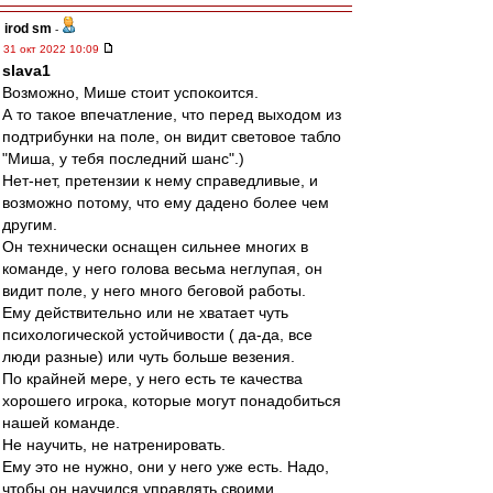
irod sm
-
31 окт 2022 10:09
slava1
Возможно, Мише стоит успокоится.
А то такое впечатление, что перед выходом из
подтрибунки на поле, он видит световое табло
"Миша, у тебя последний шанс".)
Нет-нет, претензии к нему справедливые, и
возможно потому, что ему дадено более чем
другим.
Он технически оснащен сильнее многих в
команде, у него голова весьма неглупая, он
видит поле, у него много беговой работы.
Ему действительно или не хватает чуть
психологической устойчивости ( да-да, все
люди разные) или чуть больше везения.
По крайней мере, у него есть те качества
хорошего игрока, которые могут понадобиться
нашей команде.
Не научить, не натренировать.
Ему это не нужно, они у него уже есть. Надо,
чтобы он научился управлять своими