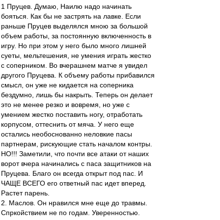
1 Пруцев. Думаю, Наилю надо начинать
бояться. Как бы не застрять на лавке. Если
раньше Пруцев выделялся мною за большой
объем работы, за постоянную включенность в
игру. Но при этом у него было много лишней
суеты, мельтешения, не умения играть жестко
с соперником. Во вчерашнем матче я увидел
другого Пруцева. К объему работы прибавился
смысл, он уже не кидается на соперника
бездумно, лишь бы накрыть. Теперь он делает
это не менее резко и вовремя, но уже с
умением жестко поставить ногу, отработать
корпусом, оттеснить от мяча. У него еще
остались необоснованно неловкие пасы
партнерам, рискующие стать началом контры.
НО!!! Заметили, что почти все атаки от наших
ворот вчера начинались с паса защитников на
Пруцева. Благо он всегда открыт под пас. И
ЧАЩЕ ВСЕГО его ответный пас идет вперед.
Растет парень.
2. Маслов. Он нравился мне еще до травмы.
Спркойствием не по годам. Уверенностью.