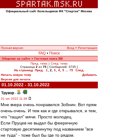
Официальный сайт болельщиков ФК "Спартак" Москва
Полная версия
Вход
•
Регистрация
FAQ
•
Поиск
Общение на сайте
Гостевая книга ВВ
»
Пред. тема
|
След. тема
Страница
2
из
75
[ Сообщений: 3735 ]
На страницу
Пред.
1
,
2
,
3
,
4
,
5
...
75
След.
Начать новую тему
Добавить
Версия для печати
01.10.2022 - 31.10.2022
Трувор
-
31 окт 2022 11:38
Мне вчера очень понравился Зобнин. Вот прям
очень-очень. И тем как и где открывался, и тем,
что "тащил" мячи. Просто молодец.
Если Пруцев не выдал бы фееричную
стартовую десятиминутку под названием "все
не туда" - тоже был бы где то рядом.