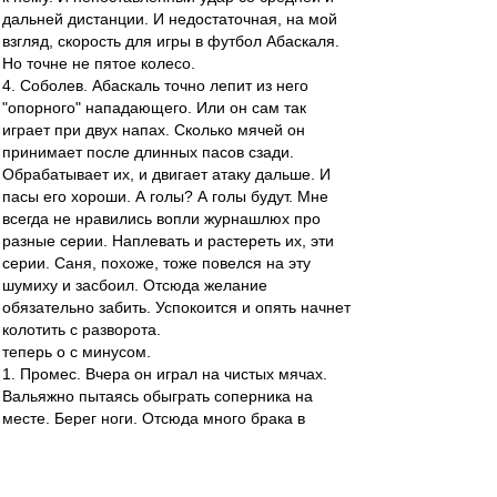
дальней дистанции. И недостаточная, на мой
взгляд, скорость для игры в футбол Абаскаля.
Но точне не пятое колесо.
4. Соболев. Абаскаль точно лепит из него
"опорного" нападающего. Или он сам так
играет при двух напах. Сколько мячей он
принимает после длинных пасов сзади.
Обрабатывает их, и двигает атаку дальше. И
пасы его хороши. А голы? А голы будут. Мне
всегда не нравились вопли журнашлюх про
разные серии. Наплевать и растереть их, эти
серии. Саня, похоже, тоже повелся на эту
шумиху и засбоил. Отсюда желание
обязательно забить. Успокоится и опять начнет
колотить с разворота.
теперь о с минусом.
1. Промес. Вчера он играл на чистых мячах.
Вальяжно пытаясь обыграть соперника на
месте. Берег ноги. Отсюда много брака в
передачах. в обыгрыше. В матчах с такими
озверевшими командами надо играть жестко,
ставить корпус и ногу твердо. На финтах и