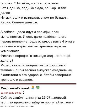
галочки. "Это есть, и это есть, а этого
нет..Поди-ка, поди-ка сюда, сеньор" и так
далее
Ну выиграли и выиграли, с кем не бывает..
Херня, болеем дальше.
А сейчас - дела идут и промфинплан
выполняется. И есть даже намётки на его
перевыполнение. Ведь осталось взять 4 очка в
оставшихся трёх матчах третьего отрезка
чемпионата.
Физика в порядке, в команде лад - чего ещё
желать?
Мозес, сказали, поправляется хорошими
темпами. Я бы весной выпускал ежедневные
бюллетени о его здоровье. Чтобы соперники
трепещили заранее.
Спартачек-Казачек!
-
31 окт 2022 10:42
Сейчас зашёл на книгу за 16.07....первый
тур...так прикольно.зайдите прочитайте...кому