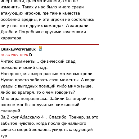
инертности, флегматичности,а это не
изменить. Таких у нас было много среди
атакующих игроков, где такие качества
особенно вредны, и эти игроки не состоялись
ни у нас, ни в других командах. А заиграли
Дзюба и Погребняк с другими качествами
характера.
BuakawPorPramuk
-
31 окт 2022 10:26
Читаю комменты... физический спад,
психологический спад...
Наверное, мы вчера разные матчи смотрели.
Нужно просто забивать свои моменты. А когда
удары с выгодных позиций либо мимо/выше,
либо во вратаря, то о чем говорить?
Мне игра понравилась. Забили бы второй гол,
вполне мог бы получиться химкинский
сценарий.
За 2 круг Абаскалю 4+. Спасибо, Тренер, за это
забытое чувство, когда после финального
свистка скорей желаешь увидеть следующий
тур.