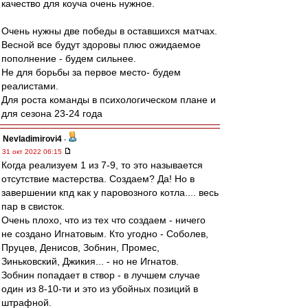
качество для коуча очень нужное.
Очень нужны две победы в оставшихся матчах.
Весной все будут здоровы плюс ожидаемое
пополнение - будем сильнее.
Не для борьбы за первое место- будем
реалистами.
Для роста команды в психологическом плане и
для сезона 23-24 года
Nevladimirovi4
-
31 окт 2022 06:15
Когда реализуем 1 из 7-9, то это называется
отсутствие мастерства. Создаем? Да! Но в
завершении кпд как у паровозного котла.... весь
пар в свисток.
Очень плохо, что из тех что создаем - ничего
не создано Игнатовым. Кто угодно - Соболев,
Пруцев, Денисов, Зобнин, Промес,
Зиньковский, Джикия... - но не Игнатов.
Зобнин попадает в створ - в лучшем случае
один из 8-10-ти и это из убойных позиций в
штрафной.