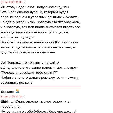
31 окт 2022 11:33
Игнатову надо искать новую команду кмк
Это Олег Иванов дубль 2, который будет
первым парнем в условных Крыльях и Ахмате,
но для быстрой игры, которую ставит Абаскаль,
и в которую, так или иначе пытаются играть все
команды верхней половины таблицы, он
вообще не подходит
Зиньковский чем-то напоминает Калину: также
может в одном матче забожить нереально, в
другом - остаться тенью на поле.
ЗЫ Попытка что-то купить на сайте
официального магазина напоминает анекдот:
"Хочешь, я расскажу тебе сказку?"
Нафига в телеге давать рекламу, если покупку
совершить нельзя?
Карелин
-
31 окт 2022 11:22
Ehidna
, Юлия, опасно - может возомнить
невесть что.
Ну, вот как я о себе (убегает, безумно хохоча)