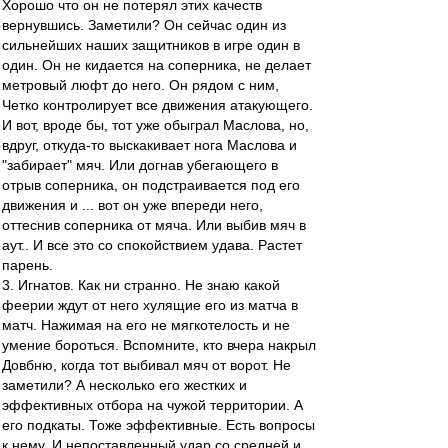
Хорошо что он не потерял этих качеств
вернувшись. Заметили? Он сейчас один из
сильнейших наших защитников в игре один в
один. Он не кидается на соперника, не делает
метровый люфт до него. Он рядом с ним,
Четко контролирует все движения атакующего.
И вот, вроде бы, тот уже обыграл Маслова, но,
вдруг, откуда-то выскакивает нога Маслова и
"забирает" мяч. Или догнав убегающего в
отрыв соперника, он подстраивается под его
движения и ... вот он уже впереди него,
оттеснив соперника от мяча. Или выбив мяч в
аут.. И все это со спокойствием удава. Растет
парень.
3. Игнатов. Как ни странно. Не знаю какой
феерии ждут от него хулящие его из матча в
матч. Нажимая на его не мягкотелость и не
умение бороться. Вспомните, кто вчера накрыл
Довбню, когда тот выбивал мяч от ворот. Не
заметили? А несколько его жестких и
эффективных отбора на чужой территории. А
его подкаты. Тоже эффективные. Есть вопросы
к нему. И непоставленный удар со средней и