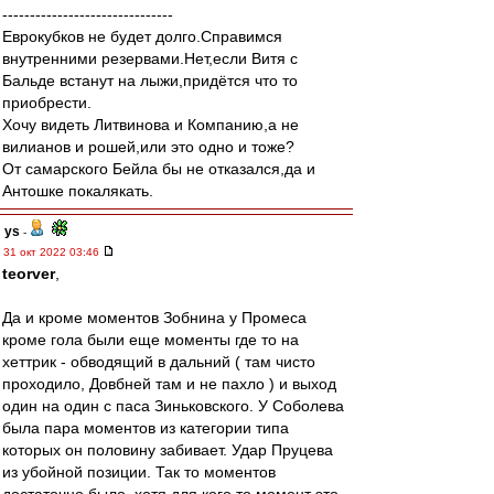
-------------------------------
Еврокубков не будет долго.Справимся
внутренними резервами.Нет,если Витя с
Бальде встанут на лыжи,придётся что то
приобрести.
Хочу видеть Литвинова и Компанию,а не
вилианов и рошей,или это одно и тоже?
От самарского Бейла бы не отказался,да и
Антошке покалякать.
ys
-
31 окт 2022 03:46
teorver
,
Да и кроме моментов Зобнина у Промеса
кроме гола были еще моменты где то на
хеттрик - обводящий в дальний ( там чисто
проходило, Довбней там и не пахло ) и выход
один на один с паса Зиньковского. У Соболева
была пара моментов из категории типа
которых он половину забивает. Удар Пруцева
из убойной позиции. Так то моментов