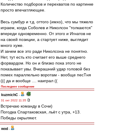
Количество подборов и перехватов по картинке
просто впечатляющее.
Весь сумбур и т.д. оттого (имхо), что мы тяжело
играем, когда Соболев и Николсон "толкаются"
впереди одновременно. От этого и Игнатов не
на своей позиции, а стартует ниже, выглядит
много хуже.
И зачем все это ради Николсона не понятно.
Нет, тут есть кто считает его выше среднего
форвардом. Но он и близко пока этого не
показывает увы. Вчерашний удар головой без
помех параллельно воротам - вообще песТня
((( да и вообще .... наиграл ((
Последнее сообщение
kuzmichC
-
31 окт 2022 11:35
Встречаю команду в Сочи)
Погодка Спартаковская, льёт с утра, +13.
Победы окрыляют.
wod
-