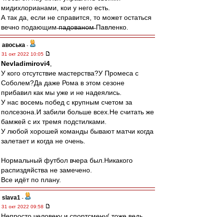
мидихлорианами, кои у него есть.
А так да, если не справится, то может остаться
вечно подающим ̶п̶а̶д̶о̶в̶а̶н̶о̶м̶ Павленко.
авоська
-
31 окт 2022 10:05
Nevladimirovi4
,
У кого отсутствие мастерства?У Промеса с
Соболем?Да даже Рома в этом сезоне
прибавил как мы уже и не надеялись.
У нас восемь побед с крупным счетом за
полсезона.И забили больше всех.Не считать же
бамжей с их тремя подстилками.
У любой хорошей команды бывают матчи когда
залетает и когда не очень.
Нормальный футбол вчера был.Никакого
распиздяйства не замечено.
Все идёт по плану.
slava1
-
31 окт 2022 09:58
Непросто человеку и спортсмену( тоже ведь