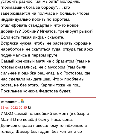
устроить разнос, "зачмырить" молодняк,
"поймавший бога за бороду", ... кто
задерживается на пол-часа и больше, чтобы
индивидуально побить по воротам,
отшлифовать стандарты и что-то новое
добавить? Зобнин? Игнатов, тренирует рывки?
Если есть такая инфа - скажите.
Встряска нужна, чтобы не растерять хорошие
наработки и не скатиться туда, откуда так ярко
поднимались в первом круге.
Самый хреновый матч не с бразитом (там не
готовы оказались), не с мусором (там были
сильнее и ошибка решила), а с Ростовом, где
нас сделали как детишек. Что ж проблемы
роста, не без этого. Карпин тоже не поц.
Посильнее конюха Федотова будет.
mmmmm
-
31 окт 2022 05:35
ИМХО самый голевейший момент (в обзор от
МатчТВ не вошёл) был у Николсона.
Денисов справа навесил ему точнёхонько в
голову, Шамар был один, без контакта со