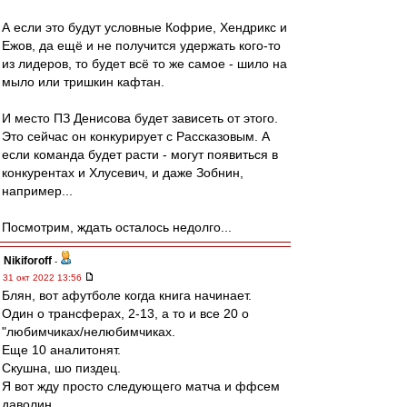
А если это будут условные Кофрие, Хендрикс и
Ежов, да ещё и не получится удержать кого-то
из лидеров, то будет всё то же самое - шило на
мыло или тришкин кафтан.
И место ПЗ Денисова будет зависеть от этого.
Это сейчас он конкурирует с Рассказовым. А
если команда будет расти - могут появиться в
конкурентах и Хлусевич, и даже Зобнин,
например...
Посмотрим, ждать осталось недолго...
Nikiforoff
-
31 окт 2022 13:56
Блян, вот афутболе когда книга начинает.
Один о трансферах, 2-13, а то и все 20 о
"любимчиках/нелюбимчиках.
Еще 10 аналитонят.
Скушна, шо пиздец.
Я вот жду просто следующего матча и ффсем
даволин.