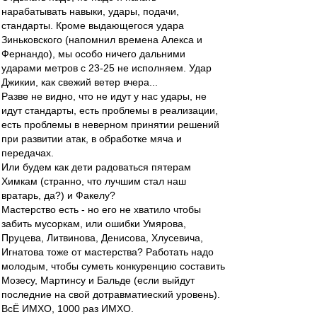
нарабатывать навыки, удары, подачи,
стандарты. Кроме выдающегося удара
Зиньковского (напомнил времена Алекса и
Фернандо), мы особо ничего дальними
ударами метров с 23-25 не исполняем. Удар
Джикии, как свежий ветер вчера...
Разве не видно, что не идут у нас удары, не
идут стандарты, есть проблемы в реализации,
есть проблемы в неверном принятии решений
при развитии атак, в обработке мяча и
передачах.
Или будем как дети радоваться пятерам
Химкам (странно, что лучшим стал наш
вратарь, да?) и Факелу?
Мастерство есть - но его не хватило чтобы
забить мусоркам, или ошибки Умярова,
Пруцева, Литвинова, Денисова, Хлусевича,
Игнатова тоже от мастерства? Работать надо
молодым, чтобы суметь конкуренцию составить
Мозесу, Мартинсу и Бальде (если выйдут
последние на свой дотравматиеский уровень).
ВсЁ ИМХО, 1000 раз ИМХО.