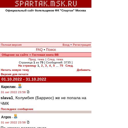
Официальный сайт болельщиков ФК "Спартак" Москва
Полная версия
Вход
•
Регистрация
FAQ
•
Поиск
Общение на сайте
Гостевая книга ВВ
»
Пред. тема
|
След. тема
Страница
1
из
75
[ Сообщений: 3735 ]
На страницу
1
,
2
,
3
,
4
,
5
...
75
След.
Начать новую тему
Добавить
Версия для печати
01.10.2022 - 31.10.2022
Карелин
-
31 окт 2022 23:58
slava1
, Колумбия (Барриос) же не попала на
ЧМК
Последнее сообщение
Argos
-
31 окт 2022 23:58