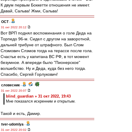
К двум первым Боккетти отношения не имеет.
Давай, Сальва! Жми, Сальва!
ОСТ
-
31 окт 2022 20:12
Вот ВРП поднял воспоминания о голе Деда на
Торпедо 96-м. Сидел с другом на заворотной,
дальней трибуне от штрафного. Был Слэм
Слэмович Слэмов тогда на терассе после гола.
Счастье есть у капитана ВС РФ, в тот момент
безумное. А впереди было "Пионерское"
волшебство. Ну и Деда, куда без него тогда.
Спасибо, Сергей Горлукович!
словесник
-
31 окт 2022 20:07
blind_guardian » 31 окт 2022, 19:43
Мне показался искренним и открытым.
Такой и есть, Дамир.
tver-udomlya
-
31 окт 2022 20:02