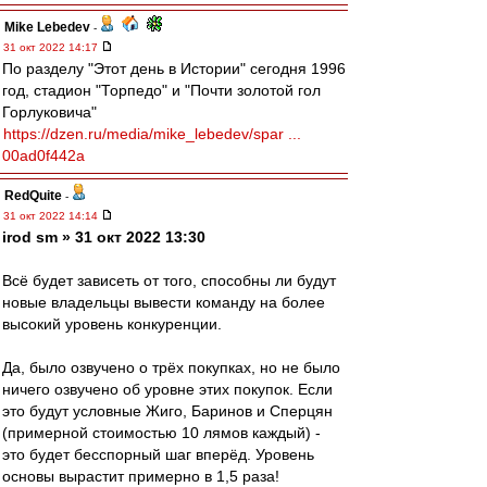
Mike Lebedev
-
31 окт 2022 14:17
По разделу "Этот день в Истории" сегодня 1996
год, стадион "Торпедо" и "Почти золотой гол
Горлуковича"
https://dzen.ru/media/mike_lebedev/spar ...
00ad0f442a
RedQuite
-
31 окт 2022 14:14
irod sm » 31 окт 2022 13:30
Всё будет зависеть от того, способны ли будут
новые владельцы вывести команду на более
высокий уровень конкуренции.
Да, было озвучено о трёх покупках, но не было
ничего озвучено об уровне этих покупок. Если
это будут условные Жиго, Баринов и Сперцян
(примерной стоимостью 10 лямов каждый) -
это будет бесспорный шаг вперёд. Уровень
основы вырастит примерно в 1,5 раза!