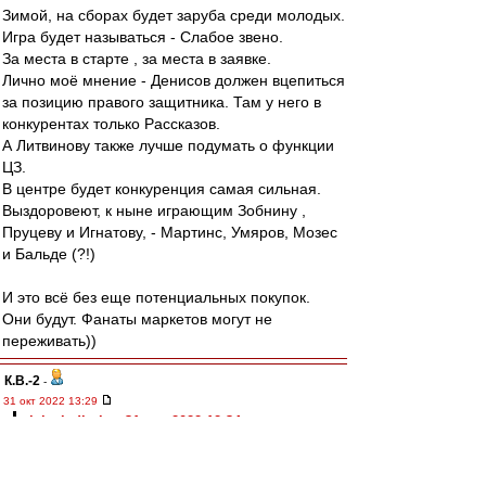
Зимой, на сборах будет заруба среди молодых.
Игра будет называться - Слабое звено.
За места в старте , за места в заявке.
Лично моё мнение - Денисов должен вцепиться
за позицию правого защитника. Там у него в
конкурентах только Рассказов.
А Литвинову также лучше подумать о функции
ЦЗ.
В центре будет конкуренция самая сильная.
Выздоровеют, к ныне играющим Зобнину ,
Пруцеву и Игнатову, - Мартинс, Умяров, Мозес
и Бальде (?!)
И это всё без еще потенциальных покупок.
Они будут. Фанаты маркетов могут не
переживать))
К.В.-2
-
31 окт 2022 13:29
alek.vladimir » 31 окт 2022 12:34
чуть не забыл
главное!!!
это то ,что вааще не хочу никого продавать
эт у меня эйфория наверна :lol: :lol: :lol: