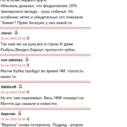
По итогам первого круга.
Абаскаль доказал, что федуновские 10%
тренерского вклада - чушь собачья. Но
особенно чётко и убедительно это показали
"Химки"! Прям Хелоуин у них какой-то.
slava1
-
31 окт 2022 23:43
Так нам же на руку,все в строю.И даже
Рыбусь.Вендел,Бариус пропустят кубок.
tver-udomlya
-
31 окт 2022 23:12
Матчи Кубка пройдут во время ЧМ, глупость
какая то.
Nikiforoff
-
31 окт 2022 23:05
Ну кто там переживал. Весь ЧМК покажут на
Матчтв ща сказали в новостях.
Карелин
-
31 окт 2022 22:55
"Верона" снова потерпела. Подряд - второе