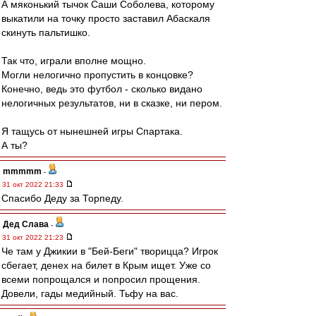
А мяконький тычок Саши Соболева, которому
выкатили на точку просто заставил Абаскаля
скинуть пальтишко.
Так что, играли вполне мощно.
Могли нелогично пропустить в концовке?
Конечно, ведь это футбол - сколько видано
нелогичных результатов, ни в сказке, ни пером.
Я тащусь от нынешней игры Спартака.
А ты?
mmmmm
-
31 окт 2022 21:33
Спасибо Деду за Торпеду.
Дед Слава
-
31 окт 2022 21:23
Че там у Джикии в "Бей-Беги" творицца? Игрок
сбегает, денех на билет в Крым ищет. Уже со
всеми попрощался и попросил прощения.
Довели, гады медийный. Тьфу на вас.