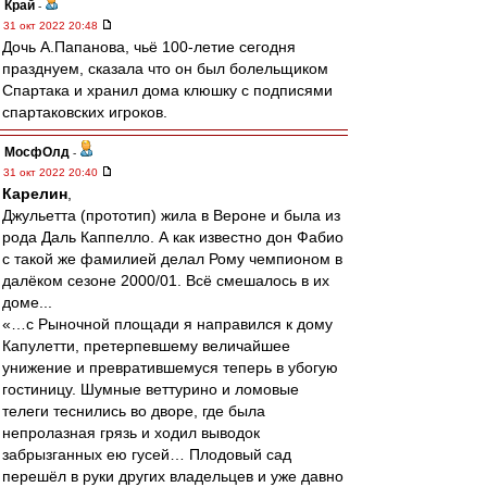
Край
-
31 окт 2022 20:48
Дочь А.Папанова, чьё 100-летие сегодня
празднуем, сказала что он был болельщиком
Спартака и хранил дома клюшку с подписями
спартаковских игроков.
МосфОлд
-
31 окт 2022 20:40
Карелин
,
Джульетта (прототип) жила в Вероне и была из
рода Даль Каппелло. А как известно дон Фабио
с такой же фамилией делал Рому чемпионом в
далёком сезоне 2000/01. Всё смешалось в их
доме...
«…с Рыночной площади я направился к дому
Капулетти, претерпевшему величайшее
унижение и превратившемуся теперь в убогую
гостиницу. Шумные веттурино и ломовые
телеги теснились во дворе, где была
непролазная грязь и ходил выводок
забрызганных ею гусей… Плодовый сад
перешёл в руки других владельцев и уже давно