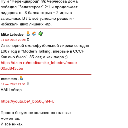
Ну и "Ференцварош" п/к
Черчесова
дома
победил "Залаэгерсег" 2:1 и продолжает
лидировать. 3 балла отрыв + 2 игры в
загашнике. В ЛЕ всё успешно решили -
избежали двух лишних игр.
Mike Lebedev
-
31 окт 2022 22:28
Из вечерней околофутбольной лирики сегодня
1987 год и "Modern Talking, впервые в СССР.
Как оно было". 35 лет, а как вчера ;)
https://dzen.ru/media/mike_lebedev/mode ...
00ad843c5e
mmmmm
-
31 окт 2022 21:51
НАШ обзор.
https://youtu.be/_bb58Qnf4-U
Просто безумное количество голевых
моментов.
И всё никак.