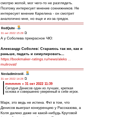
смотрю жопой, мог чего-то не разглядеть.
Поэтому интересует мнение сокнижников. Не
интересует мнение Карелина - он смотрит
аналогично мне, но еще и из-за грядок.
RedQuite
-
31 окт 2022 15:29
А у Соболева прекрасное ЧЮ:
Александр Соболев: Стараюсь так же, как и
раньше, падать и симулировать...
https://bookmaker-ratings.ru/news/aleks ...
mulirovat/
Nevladimirovi4
-
31 окт 2022 14:26
mmmmm » 31 окт 2022 11:39
Сегодня Денисов один из лучших, крепкая
основа и совершенно уверенный в себе игрок.
Марк, это ведь не истина. Фкт в том, что
Денисов выиграл конкуренцию у Рассказова, а
Коля далеко даже не какой-нибудь Круговой