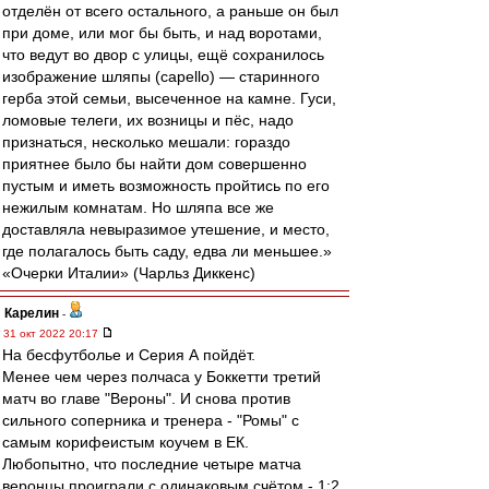
отделён от всего остального, а раньше он был
при доме, или мог бы быть, и над воротами,
что ведут во двор с улицы, ещё сохранилось
изображение шляпы (capello) — старинного
герба этой семьи, высеченное на камне. Гуси,
ломовые телеги, их возницы и пёс, надо
признаться, несколько мешали: гораздо
приятнее было бы найти дом совершенно
пустым и иметь возможность пройтись по его
нежилым комнатам. Но шляпа все же
доставляла невыразимое утешение, и место,
где полагалось быть саду, едва ли меньшее.»
«Очерки Италии» (Чарльз Диккенс)
Карелин
-
31 окт 2022 20:17
На бесфутболье и Серия А пойдёт.
Менее чем через полчаса у Боккетти третий
матч во главе "Вероны". И снова против
сильного соперника и тренера - "Ромы" с
самым корифеистым коучем в ЕК.
Любопытно, что последние четыре матча
веронцы проиграли с одинаковым счётом - 1:2.