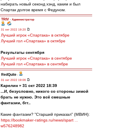
набирать новый секонд хэнд, каким и был
Спартак долгое время с Федуном.
TRIV
-
Администратор
31 окт 2022 19:20
Лучший игрок «Спартака» в октябре
Лучший гол «Спартака» в октябре
Результаты сентября
Лучший игрок «Спартака» в сентябре
Лучший гол «Спартака» в сентябре
RedQuite
-
31 окт 2022 19:06
Карелин » 31 окт 2022 18:39
...И, безусловно, никого со стороны зимой
брать не нужно. Это всё смешные
фантазии, бгг..
Какие фантазии? "Старший приказал" (МВИН):
https://bookmaker-ratings.ru/news/spart ...
w576248982