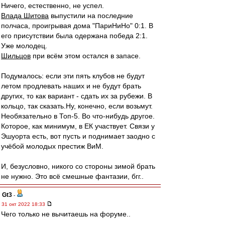
Ничего, естественно, не успел.
Влада Шитова
выпустили на последние
полчаса, проигрывая дома "ПариНиНо" 0:1. В
его присутствии была одержана победа 2:1.
Уже молодец.
Шильцов
при всём этом остался в запасе.
Подумалось: если эти пять клубов не будут
летом продлевать наших и не будут брать
других, то как вариант - сдать их за рубежи. В
кольцо, так сказать.Ну, конечно, если возьмут.
Необязательно в Топ-5. Во что-нибудь другое.
Которое, как минимум, в ЕК участвует. Связи у
Эшуорта есть, вот пусть и поднимает заодно с
учёбой молодых престиж ВиМ.
И, безусловно, никого со стороны зимой брать
не нужно. Это всё смешные фантазии, бгг..
Gt3
-
31 окт 2022 18:33
Чего только не вычитаешь на форуме..