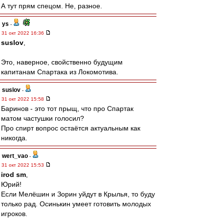
А тут прям спецом. Не, разное.
ys
-
31 окт 2022 16:36
suslov
,
Это, наверное, свойственно будущим
капитанам Спартака из Локомотива.
suslov
-
31 окт 2022 15:58
Баринов - это тот прыщ, что про Спартак
матом частушки голосил?
Про спирт вопрос остаётся актуальным как
никогда.
wert_vao
-
31 окт 2022 15:53
irod sm
,
Юрий!
Если Мелёшин и Зорин уйдут в Крылья, то буду
только рад. Осинькин умеет готовить молодых
игроков.