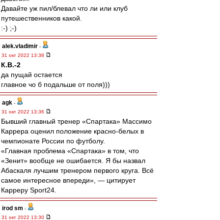
Давайте уж пил/блевал что ли или клуб
путешественников какой.
:-) ;-)
alek.vladimir
-
31 окт 2022 13:38
К.В.-2
да пущай остается
главное чо б подальше от поля)))
agk
-
31 окт 2022 13:36
Бывший главный тренер «Спартака» Массимо
Каррера оценил положение красно-белых в
чемпионате России по футболу.
«Главная проблема «Спартака» в том, что
«Зенит» вообще не ошибается. Я бы назвал
Абаскаля лучшим тренером первого круга. Всё
самое интересное впереди», — цитирует
Карреру Sport24.
irod sm
-
31 окт 2022 13:30