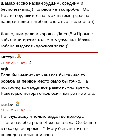
Шамар ессно назван худшим, средним и
бесполезным..)) Головой не так пробил. Ок.
Но это неудивительно, мой питомец срочно
набирает висты чтоб не отстать от пелетона.))
Ладно, выиграли и хорошо. Да ещё и Промес
забил мастерский гол, стату улучшил. Можно
кабана выдавать вдохновителю!))
митхун
-
31 окт 2022 16:52
agk
,
Если бы чемпионат начался бы сейчас то
борьба за первое место было бы точно. На
постройку команды всё равно нужно время.
Некоторые потеря очков были как раз из этого.
suslov
-
31 окт 2022 16:43
По Глушакову я только видел до прихода
"...они нас обыграли. Я их ненавижу. Особенно
в последнее время...". Могу быть неточен в
последовательности слов.