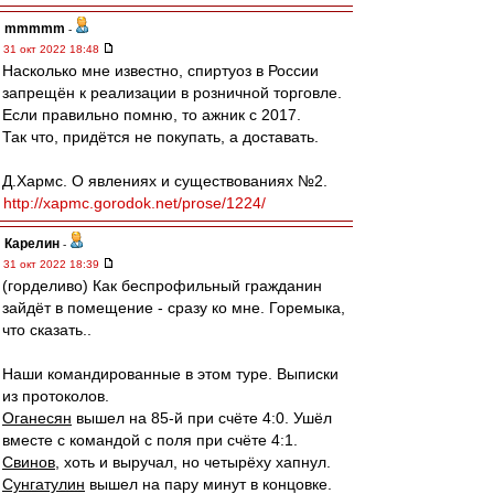
mmmmm
-
31 окт 2022 18:48
Насколько мне известно, спиртуоз в России
запрещён к реализации в розничной торговле.
Если правильно помню, то ажник с 2017.
Так что, придётся не покупать, а доставать.
Д.Хармс. О явлениях и существованиях №2.
http://xapmc.gorodok.net/prose/1224/
Карелин
-
31 окт 2022 18:39
(горделиво) Как беспрофильный гражданин
зайдёт в помещение - сразу ко мне. Горемыка,
что сказать..
Наши командированные в этом туре. Выписки
из протоколов.
Оганесян
вышел на 85-й при счёте 4:0. Ушёл
вместе с командой с поля при счёте 4:1.
Свинов
, хоть и выручал, но четырёху хапнул.
Сунгатулин
вышел на пару минут в концовке.