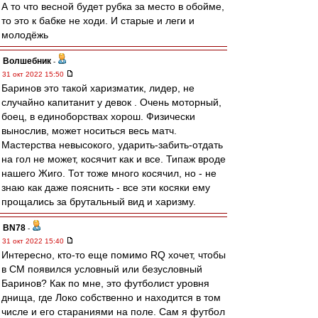
А то что весной будет рубка за место в обойме,
то это к бабке не ходи. И старые и леги и
молодёжь
Волшебник
-
31 окт 2022 15:50
Баринов это такой харизматик, лидер, не
случайно капитанит у девок . Очень моторный,
боец, в единоборствах хорош. Физически
вынослив, может носиться весь матч.
Мастерства невысокого, ударить-забить-отдать
на гол не может, косячит как и все. Типаж вроде
нашего Жиго. Тот тоже много косячил, но - не
знаю как даже пояснить - все эти косяки ему
прощались за брутальный вид и харизму.
BN78
-
31 окт 2022 15:40
Интересно, кто-то еще помимо RQ хочет, чтобы
в СМ появился условный или безусловный
Баринов? Как по мне, это футболист уровня
днища, где Локо собственно и находится в том
числе и его стараниями на поле. Сам я футбол