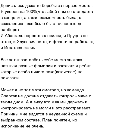
Дописались даже то борьбы за первое место..
Я уверен на 100%,что забей нам со стандарта
в концовке, а такая возможность была, к
сожалению.. все было бы с точностью до
наоборот.
И Абаскаль опростоволосился, и Пруцев не
готов, и Хлусевич не то, и фланги не работают,
и Игнатова сжечь..
Все хотят застолбить себе место знатока
называя разные фамилии и восхваляя ребят
которые особо ничего пока(ключевое) не
показали.
Может я не тот матч смотрел, но команда
Спартак не должна отдавать контроль мяча с
таким дном. А я вижу что мяч мы держать и
контролировать не могли и это расстраивает.
Причины мне видятся в неудачной схеме и
выбранном составе. План понятен, но
исполнение не очень.