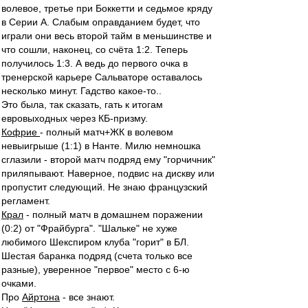
волевое, третье при Боккетти и седьмое кряду
в Серии А. Слабым оправданием будет, что
играли они весь второй тайм в меньшинстве и
что сошли, наконец, со счёта 1:2. Теперь
получилось 1:3. А ведь до первого очка в
тренерской карьере Сальваторе оставалось
несколько минут. Гадство какое-то..
Это была, так сказать, гать к итогам
евровыходных через КБ-призму.
Кофрие
- полный матч+ЖК в волевом
невыигрыше (1:1) в Нанте. Милю немношка
сглазили - второй матч подряд ему "горчичник"
приляпывают. Наверное, подвис на дискву или
пропустит следующий. Не знаю французский
регламент.
Крал
- полный матч в домашнем поражении
(0:2) от "Фрайбурга". "Шальке" не хуже
любимого Шекспиром клуба "горит" в БЛ.
Шестая баранка подряд (счета только все
разные), уверенное "первое" место с 6-ю
очками.
Про
Айртона
- все знают.