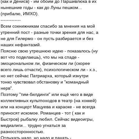
(как и Денисв) - им обоим до Паршивлюка в их
нынешние годы - как до Луны пешком...
(прибалю, ИМХО).
-------------
Всем сокнижникам спасибо за мнения на мой
утренний пост - разные точки зрения для нас, а
не для Гилермо - он пусть разбирается и без
наших нефантазий.
Поясню свою утрешнюю идею - показалось (ну
вот что поделаешь), что мы на спаде -
эмоциональном ли, физическом ли (скорее
всего лишь отчасти), психологическом ли - х.з.,
но нет сейчас Патриарха, который изнутри
тонко чувствовал обстановку и "командный
нерв".
Поэтому "тим-билдинги" или ещё чего в виде
коллективных культпоходов в театр (на хоккей)
или на концерт Мацуева и караоке - не всегда
приносят искомое. Романцев - тот ( как и
Быстров) рыбалку любил. Сейчас видеоигры,
медиалиги... трудно угнаться за
разноссторонностью.
Отдыхать надо, но надо и пахать -