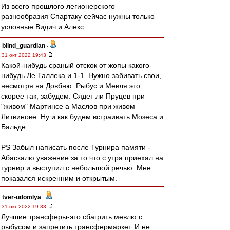
Из всего прошлого легионерского
разнообразия Спартаку сейчас нужны только
условные Видич и Алекс.
blind_guardian
-
31 окт 2022 19:43
Какой-нибудь сраный отскок от жопы какого-
нибудь Ле Таллека и 1-1. Нужно забивать свои,
несмотря на Довбню. Рыбус и Мевля это
скорее так, забудем. Сядет ли Пруцев при
"живом" Мартинсе а Маслов при живом
Литвинове. Ну и как будем встраивать Мозеса и
Бальде.
PS Забыл написать после Турнира памяти -
Абаскалю уважение за то что с утра приехал на
турнир и выступил с небольшой речью. Мне
показался искренним и открытым.
tver-udomlya
-
31 окт 2022 19:33
Лучшие трансферы-это сбагрить мевлю с
рыбусом и запретить трансфермаркет. И не