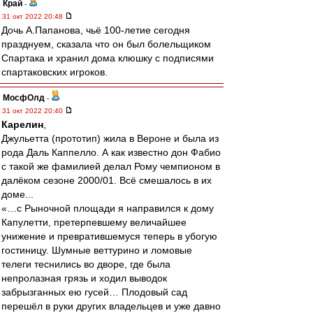
Край
-
31 окт 2022 20:48
Дочь А.Папанова, чьё 100-летие сегодня
празднуем, сказала что он был болельщиком
Спартака и хранил дома клюшку с подписями
спартаковских игроков.
МосфОлд
-
31 окт 2022 20:40
Карелин
,
Джульетта (прототип) жила в Вероне и была из
рода Даль Каппелло. А как известно дон Фабио
с такой же фамилией делал Рому чемпионом в
далёком сезоне 2000/01. Всё смешалось в их
доме...
«…с Рыночной площади я направился к дому
Капулетти, претерпевшему величайшее
унижение и превратившемуся теперь в убогую
гостиницу. Шумные веттурино и ломовые
телеги теснились во дворе, где была
непролазная грязь и ходил выводок
забрызганных ею гусей… Плодовый сад
перешёл в руки других владельцев и уже давно