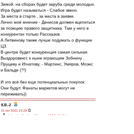
Зимой, на сборах будет заруба среди молодых.
Игра будет называться - Слабое звено.
За места в старте , за места в заявке.
Лично моё мнение - Денисов должен вцепиться
за позицию правого защитника. Там у него в
конкурентах только Рассказов.
А Литвинову также лучше подумать о функции
ЦЗ.
В центре будет конкуренция самая сильная.
Выздоровеют, к ныне играющим Зобнину ,
Пруцеву и Игнатову, - Мартинс, Умяров, Мозес
и Бальде (?!)
И это всё без еще потенциальных покупок.
Они будут. Фанаты маркетов могут не
переживать))
К.В.-2
-
31 окт 2022 13:29
alek.vladimir » 31 окт 2022 12:34
чуть не забыл
главное!!!
это то ,что вааще не хочу никого продавать
эт у меня эйфория наверна :lol: :lol: :lol: