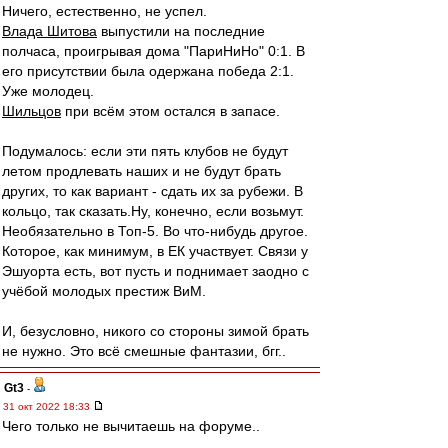
Ничего, естественно, не успел.
Влада Шитова
выпустили на последние
полчаса, проигрывая дома "ПариНиНо" 0:1. В
его присутствии была одержана победа 2:1.
Уже молодец.
Шильцов
при всём этом остался в запасе.
Подумалось: если эти пять клубов не будут
летом продлевать наших и не будут брать
других, то как вариант - сдать их за рубежи. В
кольцо, так сказать.Ну, конечно, если возьмут.
Необязательно в Топ-5. Во что-нибудь другое.
Которое, как минимум, в ЕК участвует. Связи у
Эшуорта есть, вот пусть и поднимает заодно с
учёбой молодых престиж ВиМ.
И, безусловно, никого со стороны зимой брать
не нужно. Это всё смешные фантазии, бгг..
Gt3
-
31 окт 2022 18:33
Чего только не вычитаешь на форуме..