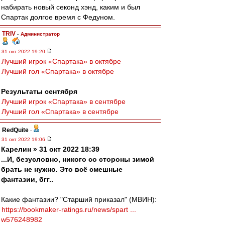
набирать новый секонд хэнд, каким и был
Спартак долгое время с Федуном.
TRIV
-
Администратор
31 окт 2022 19:20
Лучший игрок «Спартака» в октябре
Лучший гол «Спартака» в октябре
Результаты сентября
Лучший игрок «Спартака» в сентябре
Лучший гол «Спартака» в сентябре
RedQuite
-
31 окт 2022 19:06
Карелин » 31 окт 2022 18:39
...И, безусловно, никого со стороны зимой
брать не нужно. Это всё смешные
фантазии, бгг..
Какие фантазии? "Старший приказал" (МВИН):
https://bookmaker-ratings.ru/news/spart ...
w576248982