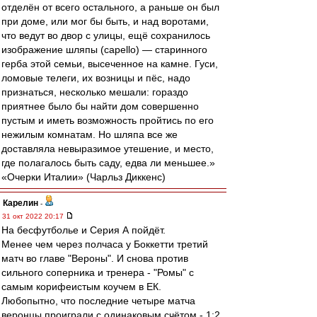
отделён от всего остального, а раньше он был
при доме, или мог бы быть, и над воротами,
что ведут во двор с улицы, ещё сохранилось
изображение шляпы (capello) — старинного
герба этой семьи, высеченное на камне. Гуси,
ломовые телеги, их возницы и пёс, надо
признаться, несколько мешали: гораздо
приятнее было бы найти дом совершенно
пустым и иметь возможность пройтись по его
нежилым комнатам. Но шляпа все же
доставляла невыразимое утешение, и место,
где полагалось быть саду, едва ли меньшее.»
«Очерки Италии» (Чарльз Диккенс)
Карелин
-
31 окт 2022 20:17
На бесфутболье и Серия А пойдёт.
Менее чем через полчаса у Боккетти третий
матч во главе "Вероны". И снова против
сильного соперника и тренера - "Ромы" с
самым корифеистым коучем в ЕК.
Любопытно, что последние четыре матча
веронцы проиграли с одинаковым счётом - 1:2.