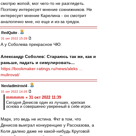
смотрю жопой, мог чего-то не разглядеть.
Поэтому интересует мнение сокнижников. Не
интересует мнение Карелина - он смотрит
аналогично мне, но еще и из-за грядок.
RedQuite
-
31 окт 2022 15:29
А у Соболева прекрасное ЧЮ:
Александр Соболев: Стараюсь так же, как и
раньше, падать и симулировать...
https://bookmaker-ratings.ru/news/aleks ...
mulirovat/
Nevladimirovi4
-
31 окт 2022 14:26
mmmmm » 31 окт 2022 11:39
Сегодня Денисов один из лучших, крепкая
основа и совершенно уверенный в себе игрок.
Марк, это ведь не истина. Фкт в том, что
Денисов выиграл конкуренцию у Рассказова, а
Коля далеко даже не какой-нибудь Круговой