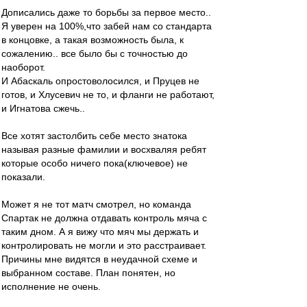
Дописались даже то борьбы за первое место..
Я уверен на 100%,что забей нам со стандарта
в концовке, а такая возможность была, к
сожалению.. все было бы с точностью до
наоборот.
И Абаскаль опростоволосился, и Пруцев не
готов, и Хлусевич не то, и фланги не работают,
и Игнатова сжечь..
Все хотят застолбить себе место знатока
называя разные фамилии и восхваляя ребят
которые особо ничего пока(ключевое) не
показали.
Может я не тот матч смотрел, но команда
Спартак не должна отдавать контроль мяча с
таким дном. А я вижу что мяч мы держать и
контролировать не могли и это расстраивает.
Причины мне видятся в неудачной схеме и
выбранном составе. План понятен, но
исполнение не очень.