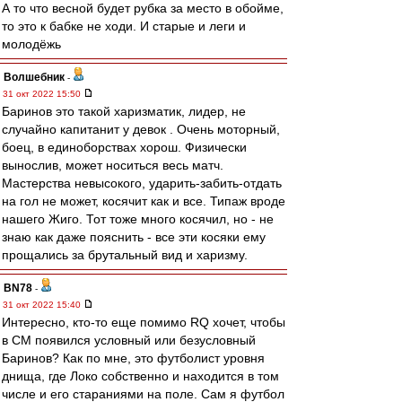
А то что весной будет рубка за место в обойме,
то это к бабке не ходи. И старые и леги и
молодёжь
Волшебник
-
31 окт 2022 15:50
Баринов это такой харизматик, лидер, не
случайно капитанит у девок . Очень моторный,
боец, в единоборствах хорош. Физически
вынослив, может носиться весь матч.
Мастерства невысокого, ударить-забить-отдать
на гол не может, косячит как и все. Типаж вроде
нашего Жиго. Тот тоже много косячил, но - не
знаю как даже пояснить - все эти косяки ему
прощались за брутальный вид и харизму.
BN78
-
31 окт 2022 15:40
Интересно, кто-то еще помимо RQ хочет, чтобы
в СМ появился условный или безусловный
Баринов? Как по мне, это футболист уровня
днища, где Локо собственно и находится в том
числе и его стараниями на поле. Сам я футбол