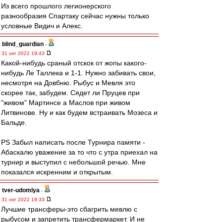
Из всего прошлого легионерского
разнообразия Спартаку сейчас нужны только
условные Видич и Алекс.
blind_guardian
-
31 окт 2022 19:43
Какой-нибудь сраный отскок от жопы какого-
нибудь Ле Таллека и 1-1. Нужно забивать свои,
несмотря на Довбню. Рыбус и Мевля это
скорее так, забудем. Сядет ли Пруцев при
"живом" Мартинсе а Маслов при живом
Литвинове. Ну и как будем встраивать Мозеса и
Бальде.
PS Забыл написать после Турнира памяти -
Абаскалю уважение за то что с утра приехал на
турнир и выступил с небольшой речью. Мне
показался искренним и открытым.
tver-udomlya
-
31 окт 2022 19:33
Лучшие трансферы-это сбагрить мевлю с
рыбусом и запретить трансфермаркет. И не