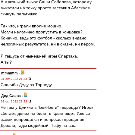
А мяконький тычок Саши Соболева, которому
выкатили на точку просто заставил Абаскаля
скинуть пальтишко.
Так что, играли вполне мощно.
Могли нелогично пропустить в концовке?
Конечно, ведь это футбол - сколько видано
нелогичных результатов, ни в сказке, ни пером.
Я тащусь от нынешней игры Спартака.
А ты?
mmmmm
-
31 окт 2022 21:33
Спасибо Деду за Торпеду.
Дед Слава
-
31 окт 2022 21:23
Че там у Джикии в "Бей-Беги" творицца? Игрок
сбегает, денех на билет в Крым ищет. Уже со
всеми попрощался и попросил прощения.
Довели, гады медийный. Тьфу на вас.