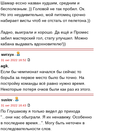
Шамар ессно назван худшим, средним и
бесполезным..)) Головой не так пробил. Ок.
Но это неудивительно, мой питомец срочно
набирает висты чтоб не отстать от пелетона.))
Ладно, выиграли и хорошо. Да ещё и Промес
забил мастерский гол, стату улучшил. Можно
кабана выдавать вдохновителю!))
митхун
-
31 окт 2022 16:52
agk
,
Если бы чемпионат начался бы сейчас то
борьба за первое место было бы точно. На
постройку команды всё равно нужно время.
Некоторые потеря очков были как раз из этого.
suslov
-
31 окт 2022 16:43
По Глушакову я только видел до прихода
"...они нас обыграли. Я их ненавижу. Особенно
в последнее время...". Могу быть неточен в
последовательности слов.