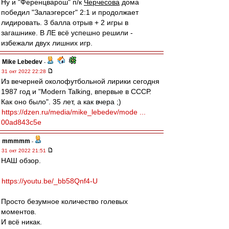
Ну и "Ференцварош" п/к
Черчесова
дома
победил "Залаэгерсег" 2:1 и продолжает
лидировать. 3 балла отрыв + 2 игры в
загашнике. В ЛЕ всё успешно решили -
избежали двух лишних игр.
Mike Lebedev
-
31 окт 2022 22:28
Из вечерней околофутбольной лирики сегодня
1987 год и "Modern Talking, впервые в СССР.
Как оно было". 35 лет, а как вчера ;)
https://dzen.ru/media/mike_lebedev/mode ...
00ad843c5e
mmmmm
-
31 окт 2022 21:51
НАШ обзор.
https://youtu.be/_bb58Qnf4-U
Просто безумное количество голевых
моментов.
И всё никак.