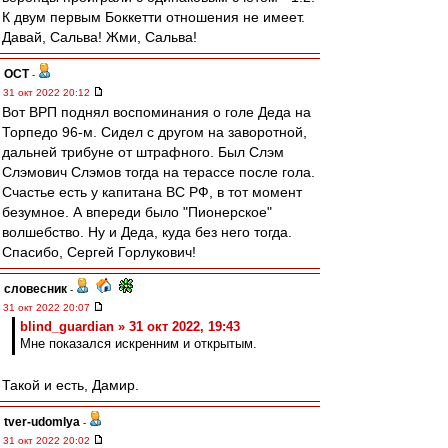
К двум первым Боккетти отношения не имеет.
Давай, Сальва! Жми, Сальва!
ОСТ
-
31 окт 2022 20:12
Вот ВРП поднял воспоминания о голе Деда на
Торпедо 96-м. Сидел с другом на заворотной,
дальней трибуне от штрафного. Был Слэм
Слэмович Слэмов тогда на терассе после гола.
Счастье есть у капитана ВС РФ, в тот момент
безумное. А впереди было "Пионерское"
волшебство. Ну и Деда, куда без него тогда.
Спасибо, Сергей Горлукович!
словесник
-
31 окт 2022 20:07
blind_guardian » 31 окт 2022, 19:43
Мне показался искренним и открытым.
Такой и есть, Дамир.
tver-udomlya
-
31 окт 2022 20:02