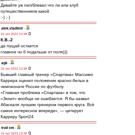
Давайте уж пил/блевал что ли или клуб
путешественников какой.
:-) ;-)
alek.vladimir
-
31 окт 2022 13:38
К.В.-2
да пущай остается
главное чо б подальше от поля)))
agk
-
31 окт 2022 13:36
Бывший главный тренер «Спартака» Массимо
Каррера оценил положение красно-белых в
чемпионате России по футболу.
«Главная проблема «Спартака» в том, что
«Зенит» вообще не ошибается. Я бы назвал
Абаскаля лучшим тренером первого круга. Всё
самое интересное впереди», — цитирует
Карреру Sport24.
irod sm
-
31 окт 2022 13:30