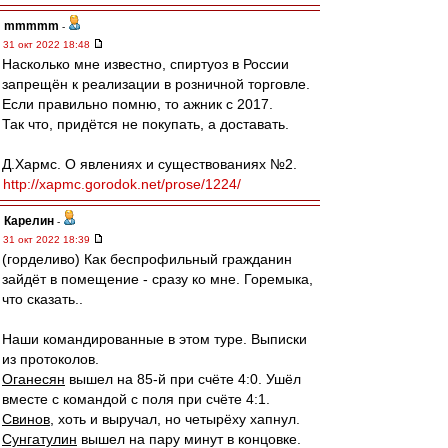
mmmmm
-
31 окт 2022 18:48
Насколько мне известно, спиртуоз в России
запрещён к реализации в розничной торговле.
Если правильно помню, то ажник с 2017.
Так что, придётся не покупать, а доставать.
Д.Хармс. О явлениях и существованиях №2.
http://xapmc.gorodok.net/prose/1224/
Карелин
-
31 окт 2022 18:39
(горделиво) Как беспрофильный гражданин
зайдёт в помещение - сразу ко мне. Горемыка,
что сказать..
Наши командированные в этом туре. Выписки
из протоколов.
Оганесян
вышел на 85-й при счёте 4:0. Ушёл
вместе с командой с поля при счёте 4:1.
Свинов
, хоть и выручал, но четырёху хапнул.
Сунгатулин
вышел на пару минут в концовке.