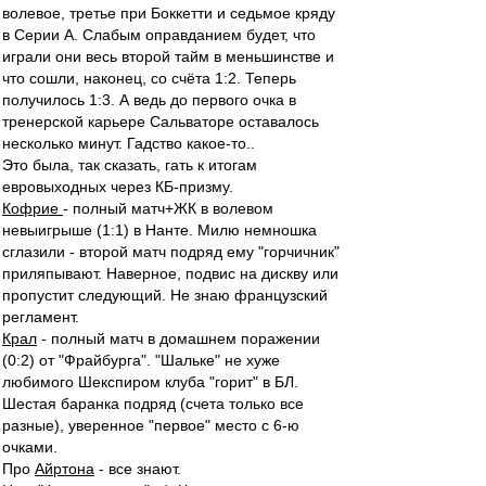
волевое, третье при Боккетти и седьмое кряду
в Серии А. Слабым оправданием будет, что
играли они весь второй тайм в меньшинстве и
что сошли, наконец, со счёта 1:2. Теперь
получилось 1:3. А ведь до первого очка в
тренерской карьере Сальваторе оставалось
несколько минут. Гадство какое-то..
Это была, так сказать, гать к итогам
евровыходных через КБ-призму.
Кофрие
- полный матч+ЖК в волевом
невыигрыше (1:1) в Нанте. Милю немношка
сглазили - второй матч подряд ему "горчичник"
приляпывают. Наверное, подвис на дискву или
пропустит следующий. Не знаю французский
регламент.
Крал
- полный матч в домашнем поражении
(0:2) от "Фрайбурга". "Шальке" не хуже
любимого Шекспиром клуба "горит" в БЛ.
Шестая баранка подряд (счета только все
разные), уверенное "первое" место с 6-ю
очками.
Про
Айртона
- все знают.