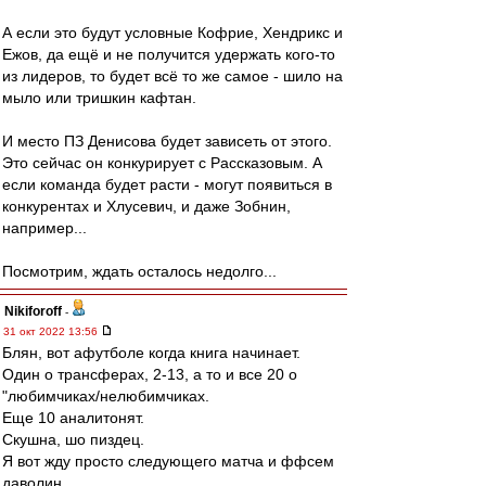
А если это будут условные Кофрие, Хендрикс и
Ежов, да ещё и не получится удержать кого-то
из лидеров, то будет всё то же самое - шило на
мыло или тришкин кафтан.
И место ПЗ Денисова будет зависеть от этого.
Это сейчас он конкурирует с Рассказовым. А
если команда будет расти - могут появиться в
конкурентах и Хлусевич, и даже Зобнин,
например...
Посмотрим, ждать осталось недолго...
Nikiforoff
-
31 окт 2022 13:56
Блян, вот афутболе когда книга начинает.
Один о трансферах, 2-13, а то и все 20 о
"любимчиках/нелюбимчиках.
Еще 10 аналитонят.
Скушна, шо пиздец.
Я вот жду просто следующего матча и ффсем
даволин.