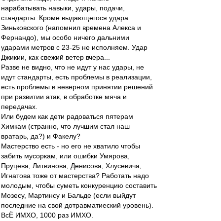
нарабатывать навыки, удары, подачи,
стандарты. Кроме выдающегося удара
Зиньковского (напомнил времена Алекса и
Фернандо), мы особо ничего дальними
ударами метров с 23-25 не исполняем. Удар
Джикии, как свежий ветер вчера...
Разве не видно, что не идут у нас удары, не
идут стандарты, есть проблемы в реализации,
есть проблемы в неверном принятии решений
при развитии атак, в обработке мяча и
передачах.
Или будем как дети радоваться пятерам
Химкам (странно, что лучшим стал наш
вратарь, да?) и Факелу?
Мастерство есть - но его не хватило чтобы
забить мусоркам, или ошибки Умярова,
Пруцева, Литвинова, Денисова, Хлусевича,
Игнатова тоже от мастерства? Работать надо
молодым, чтобы суметь конкуренцию составить
Мозесу, Мартинсу и Бальде (если выйдут
последние на свой дотравматиеский уровень).
ВсЁ ИМХО, 1000 раз ИМХО.