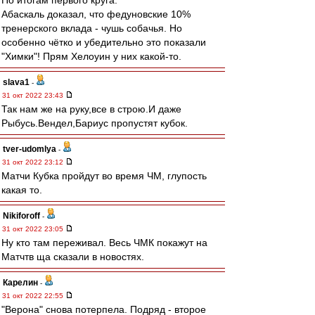
По итогам первого круга.
Абаскаль доказал, что федуновские 10%
тренерского вклада - чушь собачья. Но
особенно чётко и убедительно это показали
"Химки"! Прям Хелоуин у них какой-то.
slava1
-
31 окт 2022 23:43
Так нам же на руку,все в строю.И даже
Рыбусь.Вендел,Бариус пропустят кубок.
tver-udomlya
-
31 окт 2022 23:12
Матчи Кубка пройдут во время ЧМ, глупость
какая то.
Nikiforoff
-
31 окт 2022 23:05
Ну кто там переживал. Весь ЧМК покажут на
Матчтв ща сказали в новостях.
Карелин
-
31 окт 2022 22:55
"Верона" снова потерпела. Подряд - второе