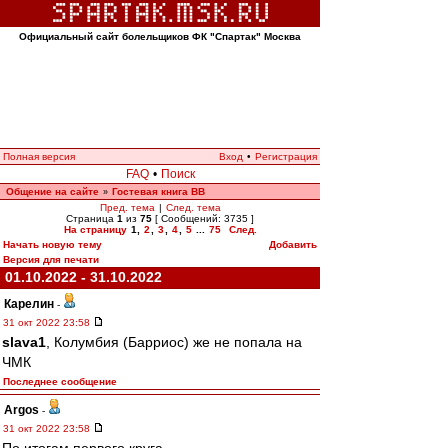
Официальный сайт болельщиков ФК "Спартак" Москва
Полная версия
Вход
•
Регистрация
FAQ
•
Поиск
Общение на сайте
Гостевая книга ВВ
»
Пред. тема
|
След. тема
Страница
1
из
75
[ Сообщений: 3735 ]
На страницу
1
,
2
,
3
,
4
,
5
...
75
След.
Начать новую тему
Добавить
Версия для печати
01.10.2022 - 31.10.2022
Карелин
-
31 окт 2022 23:58
slava1
, Колумбия (Барриос) же не попала на
ЧМК
Последнее сообщение
Argos
-
31 окт 2022 23:58