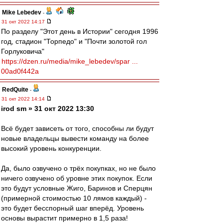
Mike Lebedev
-
31 окт 2022 14:17
По разделу "Этот день в Истории" сегодня 1996
год, стадион "Торпедо" и "Почти золотой гол
Горлуковича"
https://dzen.ru/media/mike_lebedev/spar ...
00ad0f442a
RedQuite
-
31 окт 2022 14:14
irod sm » 31 окт 2022 13:30
Всё будет зависеть от того, способны ли будут
новые владельцы вывести команду на более
высокий уровень конкуренции.
Да, было озвучено о трёх покупках, но не было
ничего озвучено об уровне этих покупок. Если
это будут условные Жиго, Баринов и Сперцян
(примерной стоимостью 10 лямов каждый) -
это будет бесспорный шаг вперёд. Уровень
основы вырастит примерно в 1,5 раза!