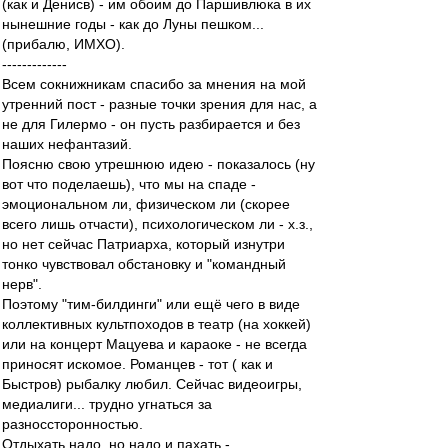
(как и Денисв) - им обоим до Паршивлюка в их
нынешние годы - как до Луны пешком...
(прибалю, ИМХО).
-------------
Всем сокнижникам спасибо за мнения на мой
утренний пост - разные точки зрения для нас, а
не для Гилермо - он пусть разбирается и без
наших нефантазий.
Поясню свою утрешнюю идею - показалось (ну
вот что поделаешь), что мы на спаде -
эмоциональном ли, физическом ли (скорее
всего лишь отчасти), психологическом ли - х.з.,
но нет сейчас Патриарха, который изнутри
тонко чувствовал обстановку и "командный
нерв".
Поэтому "тим-билдинги" или ещё чего в виде
коллективных культпоходов в театр (на хоккей)
или на концерт Мацуева и караоке - не всегда
приносят искомое. Романцев - тот ( как и
Быстров) рыбалку любил. Сейчас видеоигры,
медиалиги... трудно угнаться за
разноссторонностью.
Отдыхать надо, но надо и пахать -