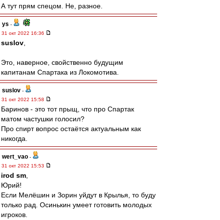
А тут прям спецом. Не, разное.
ys
-
31 окт 2022 16:36
suslov
,
Это, наверное, свойственно будущим
капитанам Спартака из Локомотива.
suslov
-
31 окт 2022 15:58
Баринов - это тот прыщ, что про Спартак
матом частушки голосил?
Про спирт вопрос остаётся актуальным как
никогда.
wert_vao
-
31 окт 2022 15:53
irod sm
,
Юрий!
Если Мелёшин и Зорин уйдут в Крылья, то буду
только рад. Осинькин умеет готовить молодых
игроков.