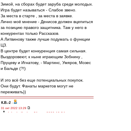
Зимой, на сборах будет заруба среди молодых.
Игра будет называться - Слабое звено.
За места в старте , за места в заявке.
Лично моё мнение - Денисов должен вцепиться
за позицию правого защитника. Там у него в
конкурентах только Рассказов.
А Литвинову также лучше подумать о функции
ЦЗ.
В центре будет конкуренция самая сильная.
Выздоровеют, к ныне играющим Зобнину ,
Пруцеву и Игнатову, - Мартинс, Умяров, Мозес
и Бальде (?!)
И это всё без еще потенциальных покупок.
Они будут. Фанаты маркетов могут не
переживать))
К.В.-2
-
31 окт 2022 13:29
alek.vladimir » 31 окт 2022 12:34
чуть не забыл
главное!!!
это то ,что вааще не хочу никого продавать
эт у меня эйфория наверна :lol: :lol: :lol: