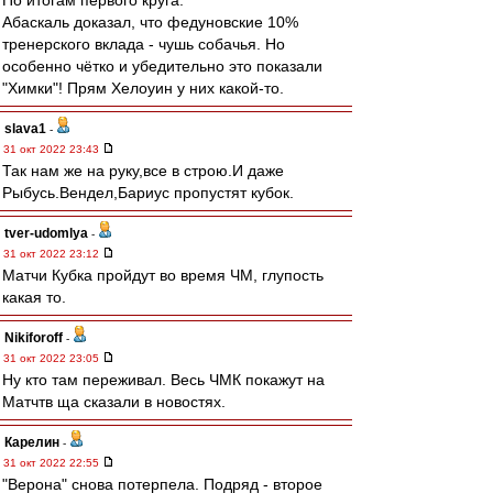
По итогам первого круга.
Абаскаль доказал, что федуновские 10%
тренерского вклада - чушь собачья. Но
особенно чётко и убедительно это показали
"Химки"! Прям Хелоуин у них какой-то.
slava1
-
31 окт 2022 23:43
Так нам же на руку,все в строю.И даже
Рыбусь.Вендел,Бариус пропустят кубок.
tver-udomlya
-
31 окт 2022 23:12
Матчи Кубка пройдут во время ЧМ, глупость
какая то.
Nikiforoff
-
31 окт 2022 23:05
Ну кто там переживал. Весь ЧМК покажут на
Матчтв ща сказали в новостях.
Карелин
-
31 окт 2022 22:55
"Верона" снова потерпела. Подряд - второе