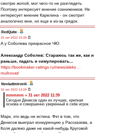
смотрю жопой, мог чего-то не разглядеть.
Поэтому интересует мнение сокнижников. Не
интересует мнение Карелина - он смотрит
аналогично мне, но еще и из-за грядок.
RedQuite
-
31 окт 2022 15:29
А у Соболева прекрасное ЧЮ:
Александр Соболев: Стараюсь так же, как и
раньше, падать и симулировать...
https://bookmaker-ratings.ru/news/aleks ...
mulirovat/
Nevladimirovi4
-
31 окт 2022 14:26
mmmmm » 31 окт 2022 11:39
Сегодня Денисов один из лучших, крепкая
основа и совершенно уверенный в себе игрок.
Марк, это ведь не истина. Фкт в том, что
Денисов выиграл конкуренцию у Рассказова, а
Коля далеко даже не какой-нибудь Круговой