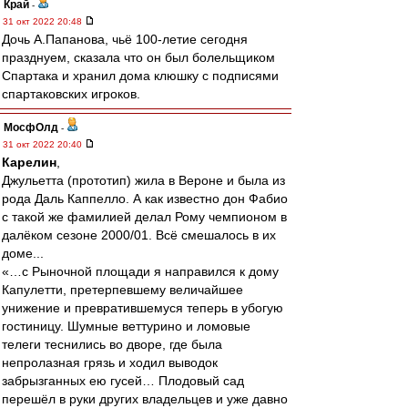
Край
-
31 окт 2022 20:48
Дочь А.Папанова, чьё 100-летие сегодня
празднуем, сказала что он был болельщиком
Спартака и хранил дома клюшку с подписями
спартаковских игроков.
МосфОлд
-
31 окт 2022 20:40
Карелин
,
Джульетта (прототип) жила в Вероне и была из
рода Даль Каппелло. А как известно дон Фабио
с такой же фамилией делал Рому чемпионом в
далёком сезоне 2000/01. Всё смешалось в их
доме...
«…с Рыночной площади я направился к дому
Капулетти, претерпевшему величайшее
унижение и превратившемуся теперь в убогую
гостиницу. Шумные веттурино и ломовые
телеги теснились во дворе, где была
непролазная грязь и ходил выводок
забрызганных ею гусей… Плодовый сад
перешёл в руки других владельцев и уже давно