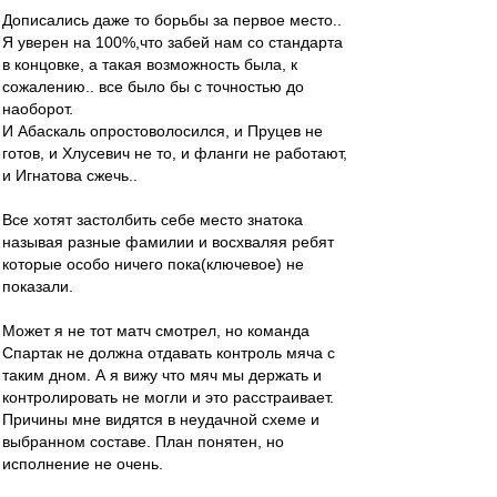
Дописались даже то борьбы за первое место..
Я уверен на 100%,что забей нам со стандарта
в концовке, а такая возможность была, к
сожалению.. все было бы с точностью до
наоборот.
И Абаскаль опростоволосился, и Пруцев не
готов, и Хлусевич не то, и фланги не работают,
и Игнатова сжечь..
Все хотят застолбить себе место знатока
называя разные фамилии и восхваляя ребят
которые особо ничего пока(ключевое) не
показали.
Может я не тот матч смотрел, но команда
Спартак не должна отдавать контроль мяча с
таким дном. А я вижу что мяч мы держать и
контролировать не могли и это расстраивает.
Причины мне видятся в неудачной схеме и
выбранном составе. План понятен, но
исполнение не очень.