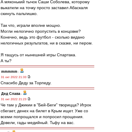
А мяконький тычок Саши Соболева, которому
выкатили на точку просто заставил Абаскаля
скинуть пальтишко.
Так что, играли вполне мощно.
Могли нелогично пропустить в концовке?
Конечно, ведь это футбол - сколько видано
нелогичных результатов, ни в сказке, ни пером.
Я тащусь от нынешней игры Спартака.
А ты?
mmmmm
-
31 окт 2022 21:33
Спасибо Деду за Торпеду.
Дед Слава
-
31 окт 2022 21:23
Че там у Джикии в "Бей-Беги" творицца? Игрок
сбегает, денех на билет в Крым ищет. Уже со
всеми попрощался и попросил прощения.
Довели, гады медийный. Тьфу на вас.