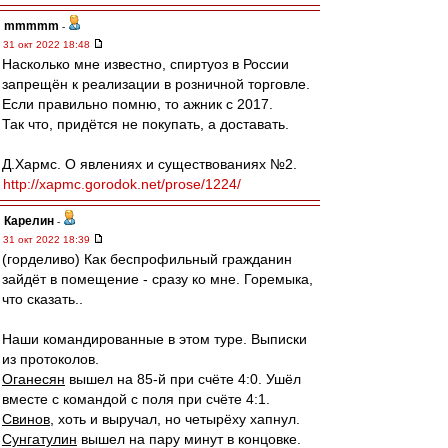
mmmmm
-
31 окт 2022 18:48
Насколько мне известно, спиртуоз в России
запрещён к реализации в розничной торговле.
Если правильно помню, то ажник с 2017.
Так что, придётся не покупать, а доставать.
Д.Хармс. О явлениях и существованиях №2.
http://xapmc.gorodok.net/prose/1224/
Карелин
-
31 окт 2022 18:39
(горделиво) Как беспрофильный гражданин
зайдёт в помещение - сразу ко мне. Горемыка,
что сказать..
Наши командированные в этом туре. Выписки
из протоколов.
Оганесян
вышел на 85-й при счёте 4:0. Ушёл
вместе с командой с поля при счёте 4:1.
Свинов
, хоть и выручал, но четырёху хапнул.
Сунгатулин
вышел на пару минут в концовке.