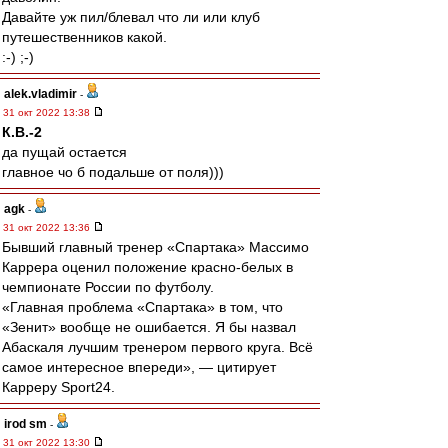
Давайте уж пил/блевал что ли или клуб
путешественников какой.
:-) ;-)
alek.vladimir
-
31 окт 2022 13:38
К.В.-2
да пущай остается
главное чо б подальше от поля)))
agk
-
31 окт 2022 13:36
Бывший главный тренер «Спартака» Массимо
Каррера оценил положение красно-белых в
чемпионате России по футболу.
«Главная проблема «Спартака» в том, что
«Зенит» вообще не ошибается. Я бы назвал
Абаскаля лучшим тренером первого круга. Всё
самое интересное впереди», — цитирует
Карреру Sport24.
irod sm
-
31 окт 2022 13:30