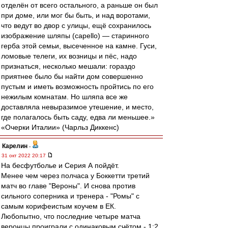
отделён от всего остального, а раньше он был
при доме, или мог бы быть, и над воротами,
что ведут во двор с улицы, ещё сохранилось
изображение шляпы (capello) — старинного
герба этой семьи, высеченное на камне. Гуси,
ломовые телеги, их возницы и пёс, надо
признаться, несколько мешали: гораздо
приятнее было бы найти дом совершенно
пустым и иметь возможность пройтись по его
нежилым комнатам. Но шляпа все же
доставляла невыразимое утешение, и место,
где полагалось быть саду, едва ли меньшее.»
«Очерки Италии» (Чарльз Диккенс)
Карелин
-
31 окт 2022 20:17
На бесфутболье и Серия А пойдёт.
Менее чем через полчаса у Боккетти третий
матч во главе "Вероны". И снова против
сильного соперника и тренера - "Ромы" с
самым корифеистым коучем в ЕК.
Любопытно, что последние четыре матча
веронцы проиграли с одинаковым счётом - 1:2.