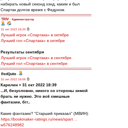
набирать новый секонд хэнд, каким и был
Спартак долгое время с Федуном.
TRIV
-
Администратор
31 окт 2022 19:20
Лучший игрок «Спартака» в октябре
Лучший гол «Спартака» в октябре
Результаты сентября
Лучший игрок «Спартака» в сентябре
Лучший гол «Спартака» в сентябре
RedQuite
-
31 окт 2022 19:06
Карелин » 31 окт 2022 18:39
...И, безусловно, никого со стороны зимой
брать не нужно. Это всё смешные
фантазии, бгг..
Какие фантазии? "Старший приказал" (МВИН):
https://bookmaker-ratings.ru/news/spart ...
w576248982