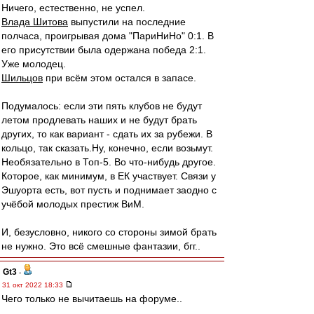
Ничего, естественно, не успел.
Влада Шитова
выпустили на последние
полчаса, проигрывая дома "ПариНиНо" 0:1. В
его присутствии была одержана победа 2:1.
Уже молодец.
Шильцов
при всём этом остался в запасе.
Подумалось: если эти пять клубов не будут
летом продлевать наших и не будут брать
других, то как вариант - сдать их за рубежи. В
кольцо, так сказать.Ну, конечно, если возьмут.
Необязательно в Топ-5. Во что-нибудь другое.
Которое, как минимум, в ЕК участвует. Связи у
Эшуорта есть, вот пусть и поднимает заодно с
учёбой молодых престиж ВиМ.
И, безусловно, никого со стороны зимой брать
не нужно. Это всё смешные фантазии, бгг..
Gt3
-
31 окт 2022 18:33
Чего только не вычитаешь на форуме..