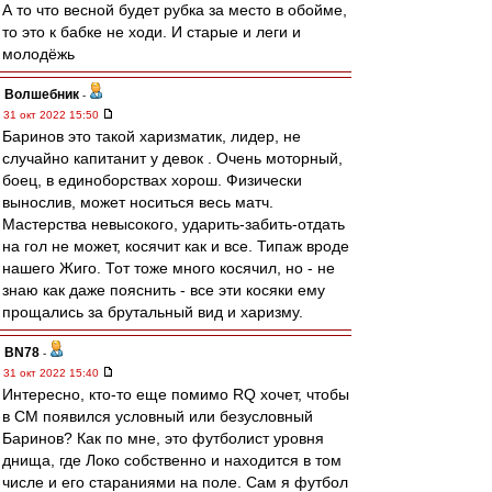
А то что весной будет рубка за место в обойме,
то это к бабке не ходи. И старые и леги и
молодёжь
Волшебник
-
31 окт 2022 15:50
Баринов это такой харизматик, лидер, не
случайно капитанит у девок . Очень моторный,
боец, в единоборствах хорош. Физически
вынослив, может носиться весь матч.
Мастерства невысокого, ударить-забить-отдать
на гол не может, косячит как и все. Типаж вроде
нашего Жиго. Тот тоже много косячил, но - не
знаю как даже пояснить - все эти косяки ему
прощались за брутальный вид и харизму.
BN78
-
31 окт 2022 15:40
Интересно, кто-то еще помимо RQ хочет, чтобы
в СМ появился условный или безусловный
Баринов? Как по мне, это футболист уровня
днища, где Локо собственно и находится в том
числе и его стараниями на поле. Сам я футбол