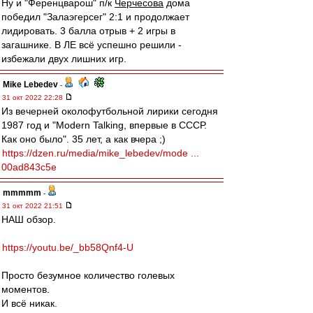
Ну и "Ференцварош" п/к
Черчесова
дома
победил "Залаэгерсег" 2:1 и продолжает
лидировать. 3 балла отрыв + 2 игры в
загашнике. В ЛЕ всё успешно решили -
избежали двух лишних игр.
Mike Lebedev
-
31 окт 2022 22:28
Из вечерней околофутбольной лирики сегодня
1987 год и "Modern Talking, впервые в СССР.
Как оно было". 35 лет, а как вчера ;)
https://dzen.ru/media/mike_lebedev/mode ...
00ad843c5e
mmmmm
-
31 окт 2022 21:51
НАШ обзор.
https://youtu.be/_bb58Qnf4-U
Просто безумное количество голевых
моментов.
И всё никак.