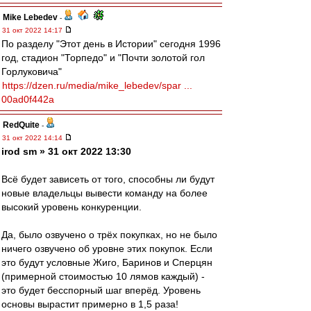
Mike Lebedev
-
31 окт 2022 14:17
По разделу "Этот день в Истории" сегодня 1996
год, стадион "Торпедо" и "Почти золотой гол
Горлуковича"
https://dzen.ru/media/mike_lebedev/spar ...
00ad0f442a
RedQuite
-
31 окт 2022 14:14
irod sm » 31 окт 2022 13:30
Всё будет зависеть от того, способны ли будут
новые владельцы вывести команду на более
высокий уровень конкуренции.
Да, было озвучено о трёх покупках, но не было
ничего озвучено об уровне этих покупок. Если
это будут условные Жиго, Баринов и Сперцян
(примерной стоимостью 10 лямов каждый) -
это будет бесспорный шаг вперёд. Уровень
основы вырастит примерно в 1,5 раза!