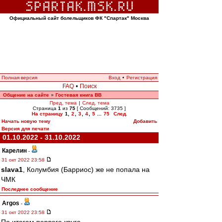
Официальный сайт болельщиков ФК "Спартак" Москва
Полная версия
Вход
•
Регистрация
FAQ
•
Поиск
Общение на сайте
Гостевая книга ВВ
»
Пред. тема
|
След. тема
Страница
1
из
75
[ Сообщений: 3735 ]
На страницу
1
,
2
,
3
,
4
,
5
...
75
След.
Начать новую тему
Добавить
Версия для печати
01.10.2022 - 31.10.2022
Карелин
-
31 окт 2022 23:58
slava1
, Колумбия (Барриос) же не попала на
ЧМК
Последнее сообщение
Argos
-
31 окт 2022 23:58