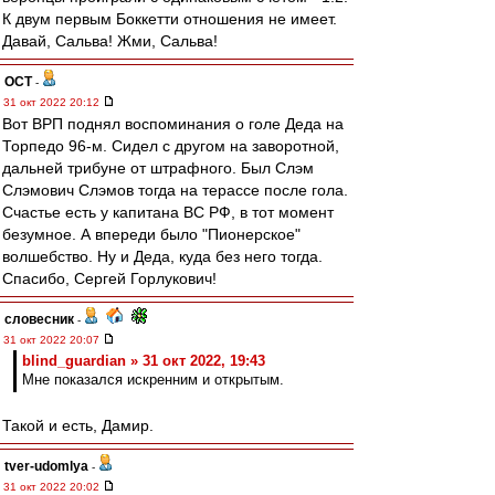
К двум первым Боккетти отношения не имеет.
Давай, Сальва! Жми, Сальва!
ОСТ
-
31 окт 2022 20:12
Вот ВРП поднял воспоминания о голе Деда на
Торпедо 96-м. Сидел с другом на заворотной,
дальней трибуне от штрафного. Был Слэм
Слэмович Слэмов тогда на терассе после гола.
Счастье есть у капитана ВС РФ, в тот момент
безумное. А впереди было "Пионерское"
волшебство. Ну и Деда, куда без него тогда.
Спасибо, Сергей Горлукович!
словесник
-
31 окт 2022 20:07
blind_guardian » 31 окт 2022, 19:43
Мне показался искренним и открытым.
Такой и есть, Дамир.
tver-udomlya
-
31 окт 2022 20:02