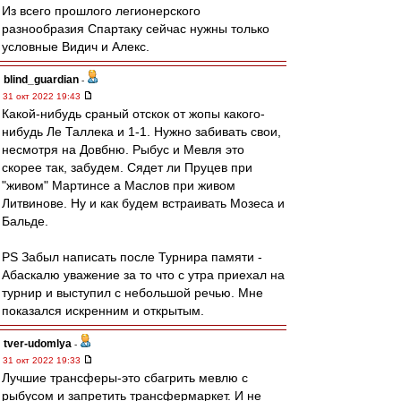
Из всего прошлого легионерского
разнообразия Спартаку сейчас нужны только
условные Видич и Алекс.
blind_guardian
-
31 окт 2022 19:43
Какой-нибудь сраный отскок от жопы какого-
нибудь Ле Таллека и 1-1. Нужно забивать свои,
несмотря на Довбню. Рыбус и Мевля это
скорее так, забудем. Сядет ли Пруцев при
"живом" Мартинсе а Маслов при живом
Литвинове. Ну и как будем встраивать Мозеса и
Бальде.
PS Забыл написать после Турнира памяти -
Абаскалю уважение за то что с утра приехал на
турнир и выступил с небольшой речью. Мне
показался искренним и открытым.
tver-udomlya
-
31 окт 2022 19:33
Лучшие трансферы-это сбагрить мевлю с
рыбусом и запретить трансфермаркет. И не