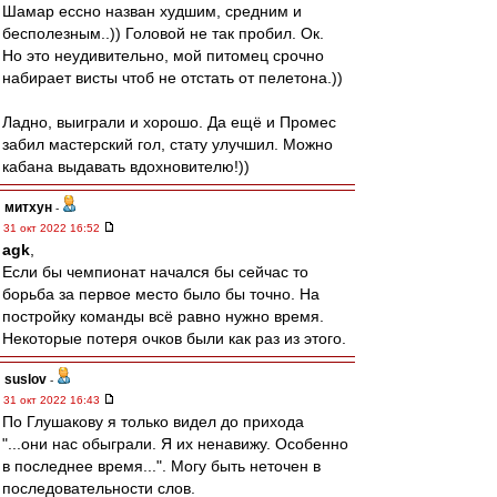
Шамар ессно назван худшим, средним и
бесполезным..)) Головой не так пробил. Ок.
Но это неудивительно, мой питомец срочно
набирает висты чтоб не отстать от пелетона.))
Ладно, выиграли и хорошо. Да ещё и Промес
забил мастерский гол, стату улучшил. Можно
кабана выдавать вдохновителю!))
митхун
-
31 окт 2022 16:52
agk
,
Если бы чемпионат начался бы сейчас то
борьба за первое место было бы точно. На
постройку команды всё равно нужно время.
Некоторые потеря очков были как раз из этого.
suslov
-
31 окт 2022 16:43
По Глушакову я только видел до прихода
"...они нас обыграли. Я их ненавижу. Особенно
в последнее время...". Могу быть неточен в
последовательности слов.