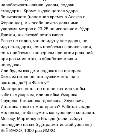
нарабатывать навыки, удары, подачи,
стандарты. Кроме выдающегося удара
Зиньковского (напомнил времена Алекса и
Фернандо), мы особо ничего дальними
ударами метров с 23-25 не исполняем. Удар
Джикии, как свежий ветер вчера...
Разве не видно, что не идут у нас удары, не
идут стандарты, есть проблемы в реализации,
есть проблемы в неверном принятии решений
при развитии атак, в обработке мяча и
передачах.
Или будем как дети радоваться пятерам
Химкам (странно, что лучшим стал наш
вратарь, да?) и Факелу?
Мастерство есть - но его не хватило чтобы
забить мусоркам, или ошибки Умярова,
Пруцева, Литвинова, Денисова, Хлусевича,
Игнатова тоже от мастерства? Работать надо
молодым, чтобы суметь конкуренцию составить
Мозесу, Мартинсу и Бальде (если выйдут
последние на свой дотравматиеский уровень).
ВсЁ ИМХО, 1000 раз ИМХО.