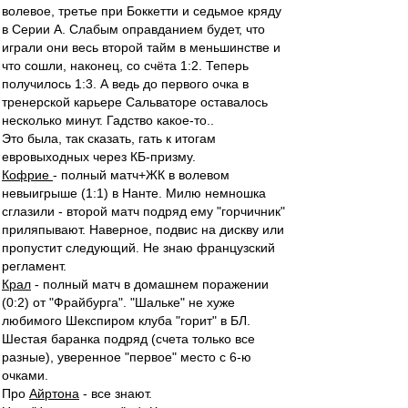
волевое, третье при Боккетти и седьмое кряду
в Серии А. Слабым оправданием будет, что
играли они весь второй тайм в меньшинстве и
что сошли, наконец, со счёта 1:2. Теперь
получилось 1:3. А ведь до первого очка в
тренерской карьере Сальваторе оставалось
несколько минут. Гадство какое-то..
Это была, так сказать, гать к итогам
евровыходных через КБ-призму.
Кофрие
- полный матч+ЖК в волевом
невыигрыше (1:1) в Нанте. Милю немношка
сглазили - второй матч подряд ему "горчичник"
приляпывают. Наверное, подвис на дискву или
пропустит следующий. Не знаю французский
регламент.
Крал
- полный матч в домашнем поражении
(0:2) от "Фрайбурга". "Шальке" не хуже
любимого Шекспиром клуба "горит" в БЛ.
Шестая баранка подряд (счета только все
разные), уверенное "первое" место с 6-ю
очками.
Про
Айртона
- все знают.