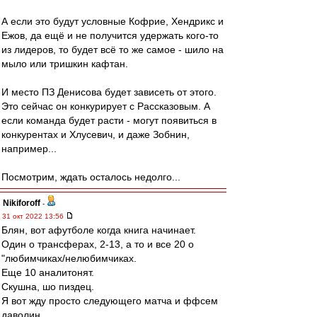
А если это будут условные Кофрие, Хендрикс и
Ежов, да ещё и не получится удержать кого-то
из лидеров, то будет всё то же самое - шило на
мыло или тришкин кафтан.
И место ПЗ Денисова будет зависеть от этого.
Это сейчас он конкурирует с Рассказовым. А
если команда будет расти - могут появиться в
конкурентах и Хлусевич, и даже Зобнин,
например...
Посмотрим, ждать осталось недолго...
Nikiforoff
-
31 окт 2022 13:56
Блян, вот афутболе когда книга начинает.
Один о трансферах, 2-13, а то и все 20 о
"любимчиках/нелюбимчиках.
Еще 10 аналитонят.
Скушна, шо пиздец.
Я вот жду просто следующего матча и ффсем
даволин.