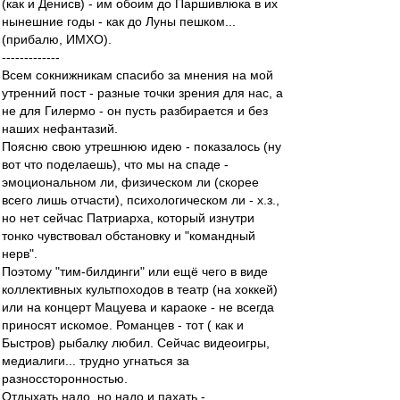
(как и Денисв) - им обоим до Паршивлюка в их
нынешние годы - как до Луны пешком...
(прибалю, ИМХО).
-------------
Всем сокнижникам спасибо за мнения на мой
утренний пост - разные точки зрения для нас, а
не для Гилермо - он пусть разбирается и без
наших нефантазий.
Поясню свою утрешнюю идею - показалось (ну
вот что поделаешь), что мы на спаде -
эмоциональном ли, физическом ли (скорее
всего лишь отчасти), психологическом ли - х.з.,
но нет сейчас Патриарха, который изнутри
тонко чувствовал обстановку и "командный
нерв".
Поэтому "тим-билдинги" или ещё чего в виде
коллективных культпоходов в театр (на хоккей)
или на концерт Мацуева и караоке - не всегда
приносят искомое. Романцев - тот ( как и
Быстров) рыбалку любил. Сейчас видеоигры,
медиалиги... трудно угнаться за
разноссторонностью.
Отдыхать надо, но надо и пахать -