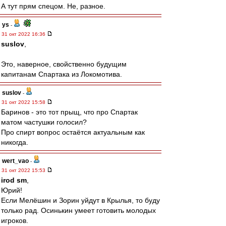
А тут прям спецом. Не, разное.
ys
-
31 окт 2022 16:36
suslov
,
Это, наверное, свойственно будущим
капитанам Спартака из Локомотива.
suslov
-
31 окт 2022 15:58
Баринов - это тот прыщ, что про Спартак
матом частушки голосил?
Про спирт вопрос остаётся актуальным как
никогда.
wert_vao
-
31 окт 2022 15:53
irod sm
,
Юрий!
Если Мелёшин и Зорин уйдут в Крылья, то буду
только рад. Осинькин умеет готовить молодых
игроков.