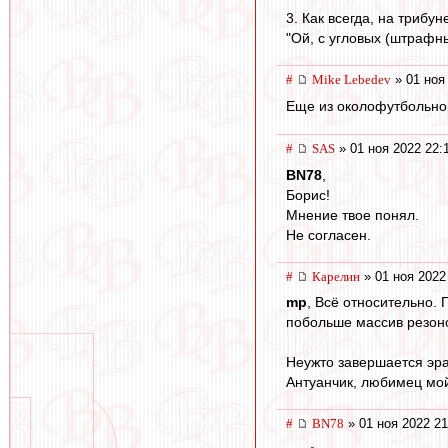
3. Как всегда, на трибу
"Ой, с угловых (штрафны
#
Mike Lebedev
» 01 ноя
Еще из околофутбольной
#
SAS
» 01 ноя 2022 22:
BN78
,
Борис!
Мнение твое понял.
Не согласен.
#
Карелин
» 01 ноя 2022
mp
, Всё относительно. 
побольше массив резоно
Неужто завершается эра
Антуанчик, любимец мой,
#
BN78
» 01 ноя 2022 21