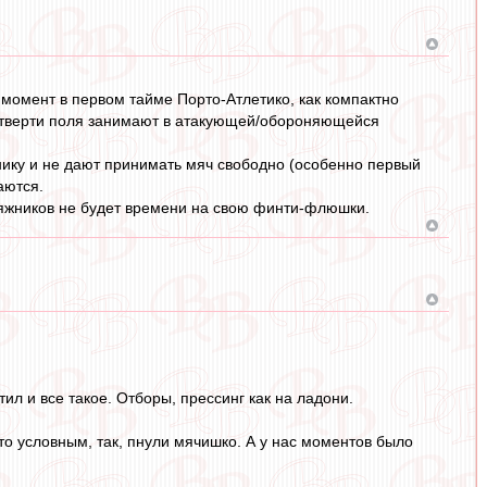
 момент в первом тайме Порто-Атлетико, как компактно
 четверти поля занимают в атакующей/обороняющейся
рнику и не дают принимать мяч свободно (особенно первый
аются.
пляжников не будет времени на свою финти-флюшки.
тил и все такое. Отборы, прессинг как на ладони.
то условным, так, пнули мячишко. А у нас моментов было