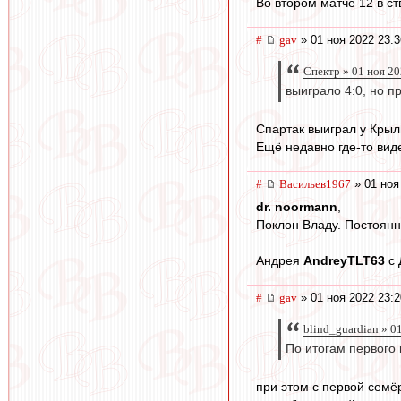
Во втором матче 12 в ств
#
gav
» 01 ноя 2022 23:3
Спектр » 01 ноя 20
выиграло 4:0, но п
Спартак выиграл у Крыль
Ещё недавно где-то виде
#
Васильев1967
» 01 ноя
dr. noormann
,
Поклон Владу. Постоянн
Андрея
AndreyTLT63
с 
#
gav
» 01 ноя 2022 23:2
blind_guardian » 0
По итогам первого 
при этом с первой семёр