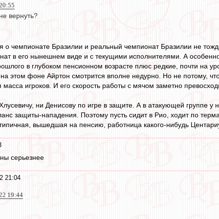
20:55
не вернуть?
 о чемпионате Бразилии и реальный чемпионат Бразилии не тожде
нат в его нынешнем виде и с текущими исполнителями. А особенно н
рошлого в глубоком пенсионном возрасте плюс редкие, почти на у
 на этом фоне Айртон смотрится вполне недурно. Но не потому, что 
я масса игроков. И его скорость работы с мячом заметно превосход
Хлусевичу, ни Денисову по игре в защите. А в атакующей группе у н
анс защиты-нападения. Поэтому пусть сидит в Рио, ходит по терма
 типичная, вышедшая на пенсию, работница какого-нибудь Центариу
3
ины серьезнее
2 21:04
022 19:44