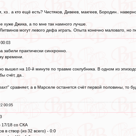
 хз.. а кто ещё есть? Чистяков, Дивеев, макгеев, Бородин.. наверно
е хуже Джика, а по мне так намного лучше.
Литвинов могут левого дефа играть. Опыта конечно маловато, но п
 00:03
ва забили практически синхронно.
му времени.
 но вышел на 10-й минуте по травме соклубника. В одном из эпизо
ы счёт, да..
ахт" сравняет, а в Марселе останется счёт первой половины, то буд
2 00:05
3
в 17/18 со СКА
 в створ (из 32 всего) - 0:0