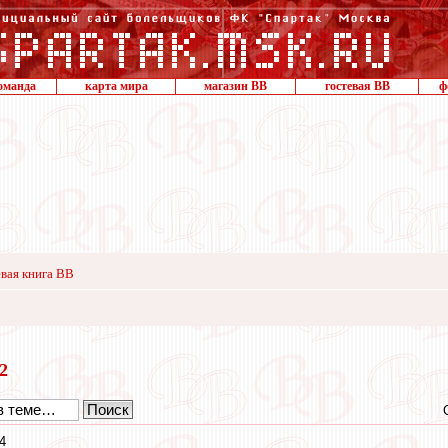
оманда
карта мира
магазин ВВ
гостевая ВВ
ф
вая книга ВВ
22
4