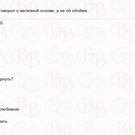
говорил о железной основе, а не об обойме.
55
т
ернуть?
м любимом
ись.