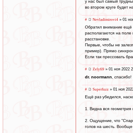
у нас был самый трудны
во втором круге будет н
#
Nevladimirovi4
» 01 но
Обратил внимание ещё в
располагаются на поле 
расстановке.
Первые, чтобы не залез
пример). Прямо синхрон
Если так прессовать бр
#
Zely69
» 01 ноя 2022 2
dr. noormann
, спасибо! 
#
Superfuzz
» 01 ноя 202
Ещё раз убедился, наск
1. Видна вся геометрия 
2. Ощущение, что "Спар
голов на шесть. Вообще