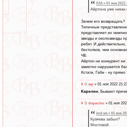
SAS » 01 ноя 2022 
Айртона уже никак 
Зачем его возвращать?
Типичные представления
представляет их чемпио
звезды и околозвезды п
ребят. И действительно,
бестолков, чем основна
ЧБ.
Айртон не конкурент ни 
заметно нарушается бал
Кстати, Габи - ну прямо
#
mp
» 01 ноя 2022 21:2
Карелин
, Бывают прич
#
dispatcher
» 01 ноя 202
irod sm » 01 ноя 2
Кузяева забыл?
Мостовой.