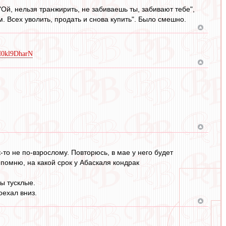
 "Ой, нельзя транжирить, не забиваешь ты, забивают тебе",
м. Всех уволить, продать и снова купить". Было смешно.
ZH0kl9DharN
к-то не по-взрослому. Повторюсь, в мае у него будет
помню, на какой срок у Абаскаля кондрак
ы тусклые.
оехал вниз.