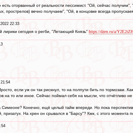
не есть оторванный от реальности пессимист. "Ой, сейчас получим",
х, прострелов) вечно получаем", "Ой, в концовке всегда пропускае
 2022 22:33
 лирики сегодня о регби, "Летающий Князь"
https://dzen.ru/a/Y2E2t
13
 21:54
Просто, если уж он так рискнул, то на полпути бить по тормозам..Ка
в на то или иное. Сейчас поймал себя на мысли, что отчётливо не 
 Симеоне? Конечно, ещё целый тайм впереди. Но пока перспектив
 призатух. На хрен он срывался в "Барсу"? Кмк, с этого момента п
:54