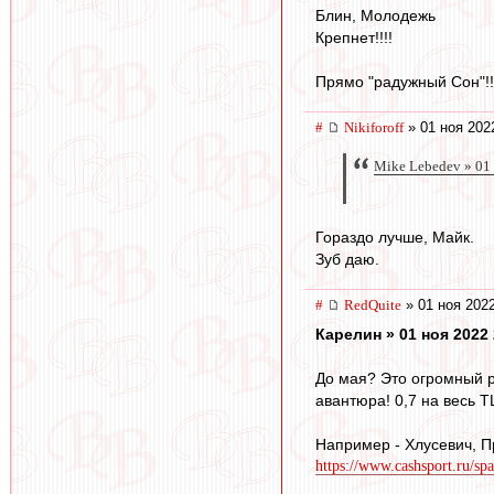
Блин, Молодежь
Крепнет!!!!
Прямо "радужный Сон"!!!
#
Nikiforoff
» 01 ноя 202
Mike Lebedev » 01
Гораздо лучше, Майк.
Зуб даю.
#
RedQuite
» 01 ноя 2022
Карелин » 01 ноя 2022 
До мая? Это огромный р
авантюра! 0,7 на весь Т
Например - Хлусевич, П
https://www.cashsport.ru/sp