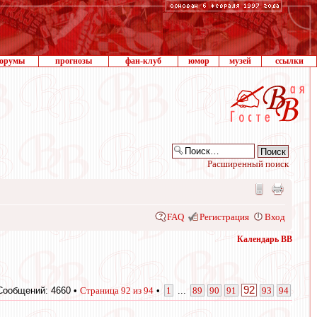
орумы
прогнозы
фан-клуб
юмор
музей
ссылки
Расширенный поиск
FAQ
Регистрация
Вход
Календарь ВВ
92
Сообщений: 4660 •
Страница
92
из
94
•
1
...
89
90
91
93
94