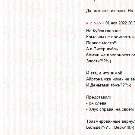
Да помню я их всех. Но 
#
SAS
» 01 ноя 2022 20:
На Кубок главное
Крыльям не проиграть и
Первое место!!!
А в Питер дубль...
бАмжи же пропоносят о
Злости?!?!:-)
И эта, а что зимой
Айртона уже никак не в
И Деньгами тоже???:-)
Представил:
- он слева
- Хлус справа, на свое
Травмированные вернул
Бальде??? ,,,"Верю"!!!:-)