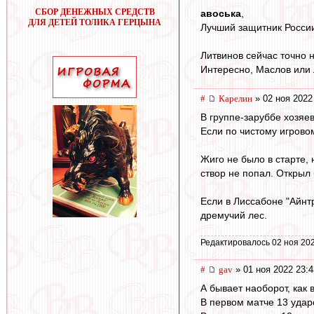
СБОР ДЕНЕЖНЫХ СРЕДСТВ
авоська
,
ДЛЯ ДЕТЕЙ ТОЛИКА ГЕРЦЫНА
Лучший защитник России,
Литвинов сейчас точно н
Интересно, Маслов или 
#
Карелин
» 02 ноя 2022
В группе-заруббе хозяе
Если по чистому игрово
Жиго не было в старте,
створ не попал. Открыл б
Если в Лиссабоне "Айнтр
дремучий лес.
Редактировалось 02 ноя 202
#
gav
» 01 ноя 2022 23:4
А бывает наоборот, как 
В первом матче 13 ударов