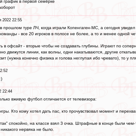
й график в первой семёрке
аоборот
я 2022 22:55
 прошлом туре ЛЧ, когда играли Копенгаген-МС, а сегодня увидел
команды - все 20 игроков в полосе не более, а то и менее одной
ть в офсайт - вторые чтобы не создавать глубины. Играют по сопе
но движутся линии, как волны, одни накатываются, другие откатыв
азит (нужна конечно физика и голова неглупая ибо чревато), то у 
2:52
:)
2 22:44
олько вживую футбол отличается от телевизора:
игры. Кто кому хотел дать пас, кто прочувствовал момент и перехва
так" спокойно, на классе взял 3 очка. Штрафные в конце были чем-
 никакого нервяка не было.