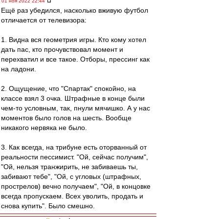
01 ноя 2022 22:44
Ещё раз убедился, насколько вживую футбол
отличается от телевизора:
1. Видна вся геометрия игры. Кто кому хотел
дать пас, кто прочувствовал момент и
перехватил и все такое. Отборы, прессинг как
на ладони.
2. Ощущение, что "Спартак" спокойно, на
классе взял 3 очка. Штрафные в конце были
чем-то условным, так, пнули мячишко. А у нас
моментов было голов на шесть. Вообще
никакого нервяка не было.
3. Как всегда, на трибуне есть оторванный от
реальности пессимист. "Ой, сейчас получим",
"Ой, нельзя транжирить, не забиваешь ты,
забивают тебе", "Ой, с угловых (штрафных,
прострелов) вечно получаем", "Ой, в концовке
всегда пропускаем. Всех уволить, продать и
снова купить". Было смешно.