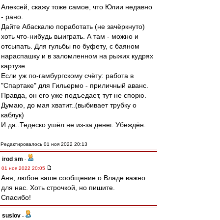
Алексей, скажу тоже самое, что Юлии недавно
- рано.
Дайте Абаскалю поработать (не зачёркнуто)
хоть что-нибудь выиграть. А там - можно и
отсыпать. Для гульбы по буфету, с баяном
нараспашку и в заломленном на рыжих кудрях
картузе.
Если уж по-гамбургскому счёту: работа в
"Спартаке" для Гильермо - приличный аванс.
Правда, он его уже подъедает, тут не спорю.
Думаю, до мая хватит..(выбивает трубку о
каблук)
И да..Тедеско ушёл не из-за денег. Убеждён.
Редактировалось 01 ноя 2022 20:13
irod sm
-
01 ноя 2022 20:05
Аня, любое ваше сообщение о Владе важно
для нас. Хоть строчкой, но пишите.
Спасибо!
suslov
-