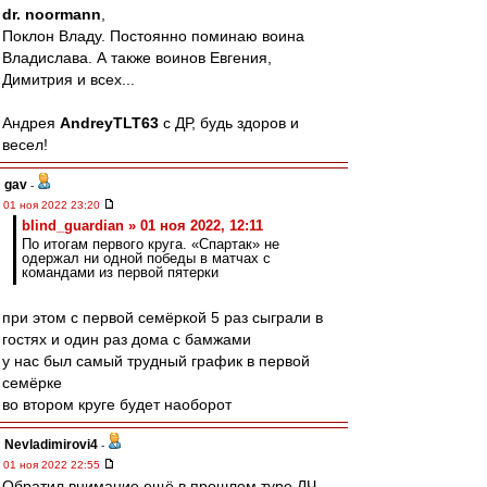
dr. noormann
,
Поклон Владу. Постоянно поминаю воина
Владислава. А также воинов Евгения,
Димитрия и всех...
Андрея
AndreyTLT63
с ДР, будь здоров и
весел!
gav
-
01 ноя 2022 23:20
blind_guardian » 01 ноя 2022, 12:11
По итогам первого круга. «Спартак» не
одержал ни одной победы в матчах с
командами из первой пятерки
при этом с первой семёркой 5 раз сыграли в
гостях и один раз дома с бамжами
у нас был самый трудный график в первой
семёрке
во втором круге будет наоборот
Nevladimirovi4
-
01 ноя 2022 22:55
Обратил внимание ещё в прошлом туре ЛЧ,