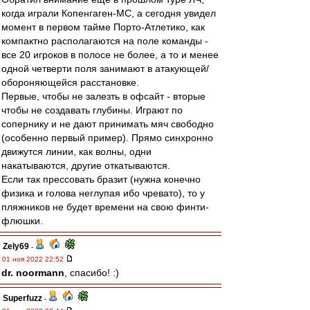
когда играли Копенгаген-МС, а сегодня увидел
момент в первом тайме Порто-Атлетико, как
компактно располагаются на поле команды -
все 20 игроков в полосе не более, а то и менее
одной четверти поля занимают в атакующей/
обороняющейся расстановке.
Первые, чтобы не залезть в офсайт - вторые
чтобы не создавать глубины. Играют по
сопернику и не дают принимать мяч свободно
(особенно первый пример). Прямо синхронно
движутся линии, как волны, одни
накатываются, другие откатываются.
Если так прессовать бразит (нужна конечно
физика и голова неглупая ибо чревато), то у
пляжников не будет времени на свою финти-
флюшки.
Zely69
-
01 ноя 2022 22:52
dr. noormann
, спасибо! :)
Superfuzz
-