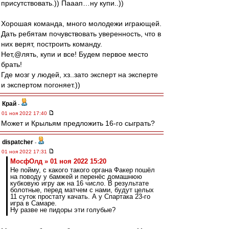
присутствовать.)) Пааап…ну купи..))
Хорошая команда, много молодежи играющей.
Дать ребятам почувствовать уверенность, что в
них верят, построить команду.
Нет,@лять, купи и все! Будем первое место
брать!
Где мозг у людей, хз..зато эксперт на эксперте
и экспертом погоняет.))
Край
-
01 ноя 2022 17:40
Может и Крыльям предложить 16-го сыграть?
dispatcher
-
01 ноя 2022 17:31
МосфОлд » 01 ноя 2022 15:20
Не пойму, с какого такого органа Факер пошёл
на поводу у бамжей и перенёс домашнюю
кубковую игру аж на 16 число. В результате
болотные, перед матчем с нами, будут целых
11 суток простату качать. А у Спартака 23-го
игра в Самаре.
Ну разве не пидоры эти голубые?