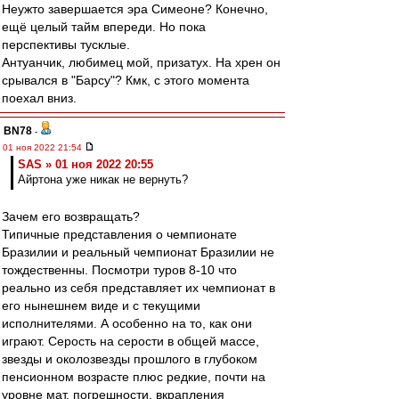
Неужто завершается эра Симеоне? Конечно,
ещё целый тайм впереди. Но пока
перспективы тусклые.
Антуанчик, любимец мой, призатух. На хрен он
срывался в "Барсу"? Кмк, с этого момента
поехал вниз.
BN78
-
01 ноя 2022 21:54
SAS » 01 ноя 2022 20:55
Айртона уже никак не вернуть?
Зачем его возвращать?
Типичные представления о чемпионате
Бразилии и реальный чемпионат Бразилии не
тождественны. Посмотри туров 8-10 что
реально из себя представляет их чемпионат в
его нынешнем виде и с текущими
исполнителями. А особенно на то, как они
играют. Серость на серости в общей массе,
звезды и околозвезды прошлого в глубоком
пенсионном возрасте плюс редкие, почти на
уровне мат. погрешности, вкрапления