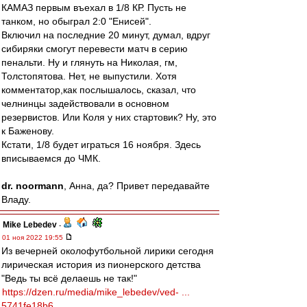
КАМАЗ первым въехал в 1/8 КР. Пусть не
танком, но обыграл 2:0 "Енисей".
Включил на последние 20 минут, думал, вдруг
сибиряки смогут перевести матч в серию
пенальти. Ну и глянуть на Николая, гм,
Толстопятова. Нет, не выпустили. Хотя
комментатор,как послышалось, сказал, что
челнинцы задействовали в основном
резервистов. Или Коля у них стартовик? Ну, это
к Баженову.
Кстати, 1/8 будет играться 16 ноября. Здесь
вписываемся до ЧМК.
dr. noormann
, Анна, да? Привет передавайте
Владу.
Mike Lebedev
-
01 ноя 2022 19:55
Из вечерней околофутбольной лирики сегодня
лирическая история из пионерского детства
"Ведь ты всё делаешь не так!"
https://dzen.ru/media/mike_lebedev/ved- ...
5741fe18b6