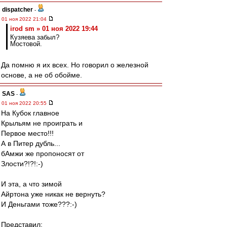
dispatcher
-
01 ноя 2022 21:04
irod sm » 01 ноя 2022 19:44
Кузяева забыл?
Мостовой.
Да помню я их всех. Но говорил о железной
основе, а не об обойме.
SAS
-
01 ноя 2022 20:55
На Кубок главное
Крыльям не проиграть и
Первое место!!!
А в Питер дубль...
бАмжи же пропоносят от
Злости?!?!:-)
И эта, а что зимой
Айртона уже никак не вернуть?
И Деньгами тоже???:-)
Представил: