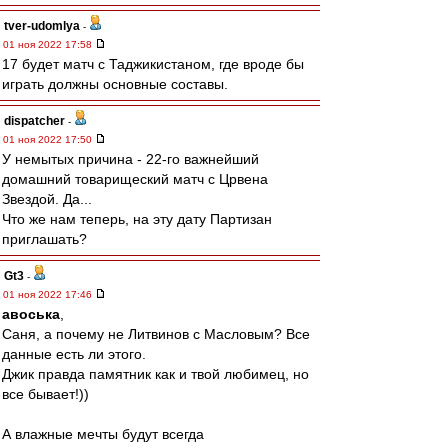
tver-udomlya
-
01 ноя 2022 17:58
17 будет матч с Таджикистаном, где вроде бы
играть должны основные составы.
dispatcher
-
01 ноя 2022 17:50
У немытых причина - 22-го важнейший
домашний товарищеский матч с Црвена
Звездой. Да...
Что же нам теперь, на эту дату Партизан
приглашать?
Gt3
-
01 ноя 2022 17:46
авоська
,
Саня, а почему не Литвинов с Масловым? Все
данные есть ли этого.
Джик правда памятник как и твой любимец, но
все бывает!))
А влажные мечты будут всегда