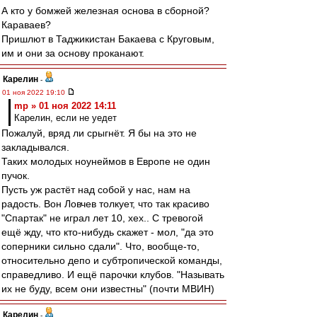
А кто у бомжей железная основа в сборной?
Караваев?
Пришлют в Таджикистан Бакаева с Круговым,
им и они за основу проканают.
Карелин
-
01 ноя 2022 19:10
mp » 01 ноя 2022 14:11
Карелин, если не уедет
Пожалуй, вряд ли срыгнёт. Я бы на это не
закладывался.
Таких молодых ноунеймов в Европе не один
пучок.
Пусть уж растёт над собой у нас, нам на
радость. Вон Ловчев толкует, что так красиво
"Спартак" не играл лет 10, хех.. С тревогой
ещё жду, что кто-нибудь скажет - мол, "да это
соперники сильно сдали". Что, вообще-то,
относительно депо и субтропической команды,
справедливо. И ещё парочки клубов. "Называть
их не буду, всем они известны" (почти МВИН)
Карелин
-