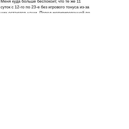
Меня куда больше беспокоит, что те же 11
суток с 12-го по 23-е без игрового тонуса из-за
них остаются наши. Перед мотивированной по
самое Самарой.
Пидоры, естественно. Куда б несчастный
Факел делся от предложения, от которого
нельзя отказаться?
slava1
-
01 ноя 2022 17:26
Чернова в роли Вермблюма и Бариус не
доиграет матч .
Край
-
01 ноя 2022 16:28
впередсмотрящий » 01 ноя 2022, 15:35
Я не могу считать голевым моментом тот,
который был запорот САМИМ игроком...
То есть, попадание в штангу с пенальти
голевым моментом не считается?
))))))
Экспертное заключение мирового уровня.
ilya_chuma
-