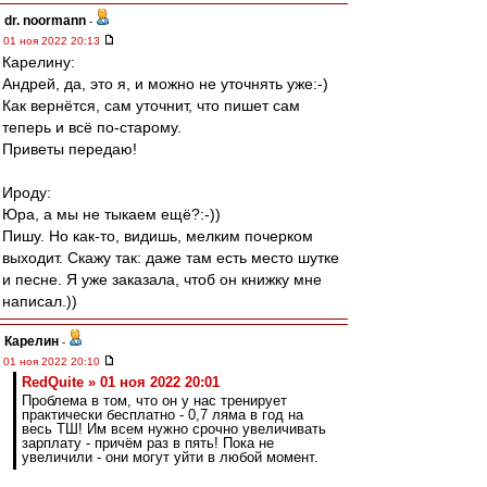
dr. noormann
-
01 ноя 2022 20:13
Карелину:
Андрей, да, это я, и можно не уточнять уже:-)
Как вернётся, сам уточнит, что пишет сам
теперь и всё по-старому.
Приветы передаю!
Ироду:
Юра, а мы не тыкаем ещё?:-))
Пишу. Но как-то, видишь, мелким почерком
выходит. Скажу так: даже там есть место шутке
и песне. Я уже заказала, чтоб он книжку мне
написал.))
Карелин
-
01 ноя 2022 20:10
RedQuite » 01 ноя 2022 20:01
Проблема в том, что он у нас тренирует
практически бесплатно - 0,7 ляма в год на
весь ТШ! Им всем нужно срочно увеличивать
зарплату - причём раз в пять! Пока не
увеличили - они могут уйти в любой момент.