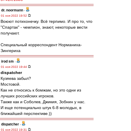
dr. noormann
-
01 ноя 2022 19:52
Воюют потихонечку. Всё терпимо. И про то, что
"Спартак" - чемпион, знают, некоторые вести
получают.
Специальный корреспондент Норманиха-
Зингериха
irod sm
-
01 ноя 2022 19:44
dispatcher
Кузяева забыл?
Мостовой.
Как не относись к бомжам, но это одни из
лучших российских игроков.
Также как и Соболев, Джикия, Зобнин у нас.
И еще потенциально штук 6-8 молодых, в
ближайшей перспективе.))
dispatcher
-
01 ноя 2022 19:31