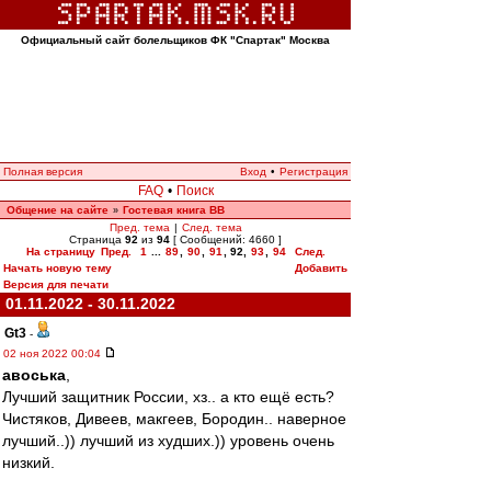
Официальный сайт болельщиков ФК "Спартак" Москва
Полная версия
Вход
•
Регистрация
FAQ
•
Поиск
Общение на сайте
Гостевая книга ВВ
»
Пред. тема
|
След. тема
Страница
92
из
94
[ Сообщений: 4660 ]
На страницу
Пред.
1
...
89
,
90
,
91
,
92
,
93
,
94
След.
Начать новую тему
Добавить
Версия для печати
01.11.2022 - 30.11.2022
Gt3
-
02 ноя 2022 00:04
авоська
,
Лучший защитник России, хз.. а кто ещё есть?
Чистяков, Дивеев, макгеев, Бородин.. наверное
лучший..)) лучший из худших.)) уровень очень
низкий.