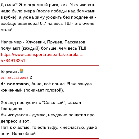
До мая? Это огромный риск, кмк. Увеличивать
надо было вчера (после победы над бомжами
в кубке), а уж на зиму уходить без продления -
вообще авантюра! 0,7 на весь ТШ - это очень
мало!
Например - Хлусевич, Пруцев, Рассказов
получают (каждый) больше, чем весь ТШ!
https://www.cashsport.ru/spartak-zarpla ...
5784918251
Карелин
-
01 ноя 2022 20:15
dr. noormann
, Анна, всё понял. Я же зануда
конченный (поникает головой).
Холанд пропустит с "Севильей", сказал
Гвардиола.
Аж испугался - думаю, неудачно пошутил про
депресс и вот..
Нет, к счастью, то есть тьфу, к несчастью, ушиб
ноги. Волшебной.