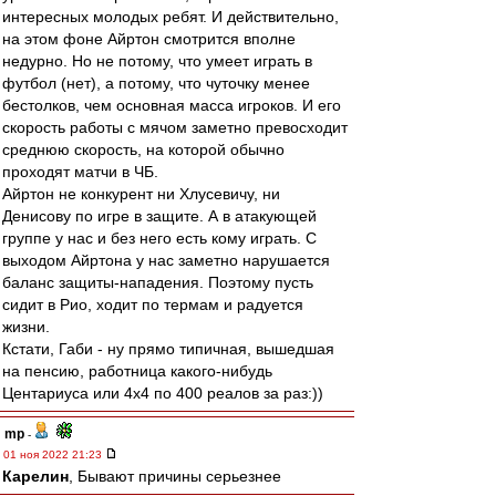
интересных молодых ребят. И действительно,
на этом фоне Айртон смотрится вполне
недурно. Но не потому, что умеет играть в
футбол (нет), а потому, что чуточку менее
бестолков, чем основная масса игроков. И его
скорость работы с мячом заметно превосходит
среднюю скорость, на которой обычно
проходят матчи в ЧБ.
Айртон не конкурент ни Хлусевичу, ни
Денисову по игре в защите. А в атакующей
группе у нас и без него есть кому играть. С
выходом Айртона у нас заметно нарушается
баланс защиты-нападения. Поэтому пусть
сидит в Рио, ходит по термам и радуется
жизни.
Кстати, Габи - ну прямо типичная, вышедшая
на пенсию, работница какого-нибудь
Центариуса или 4х4 по 400 реалов за раз:))
mp
-
01 ноя 2022 21:23
Карелин
, Бывают причины серьезнее