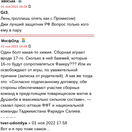
авоська
-
01 ноя 2022 18:29
Gt3
,
Лень,троллишь опять как с Промесом)
Джи лучший защитник РФ.Вопрос только кого
ему в пару.
МосфОлд
-
01 ноя 2022 18:09
Один болт какая-то химия. Сборная играет
вроде 17-го. Сколько в ней бамжей, которые
16-го будут сопротивляться Факеру??? Или их
освобождают от игры, по уважительной
причине (записка от родителей). А как же тогда
это: «Согласно подписанному договору, обе
стороны обеспечивают участие сборных
команд в предстоящем товарищеском матче в
Душанбе в максимально сильном составе», —
сказал пресс‑атташе ФФТ и национальной
команды Таджикистана Фаридун Салиев.
- - -- -- -
tver-udomlya
» 01 ноя 2022 17:58
Вот и я про тоже самое...