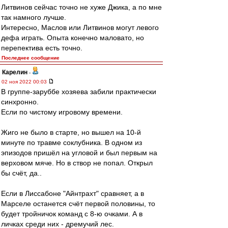
Литвинов сейчас точно не хуже Джика, а по мне
так намного лучше.
Интересно, Маслов или Литвинов могут левого
дефа играть. Опыта конечно маловато, но
перепектива есть точно.
Последнее сообщение
Карелин
-
02 ноя 2022 00:03
В группе-заруббе хозяева забили практически
синхронно.
Если по чистому игровому времени.
Жиго не было в старте, но вышел на 10-й
минуте по травме соклубника. В одном из
эпизодов пришёл на угловой и был первым на
верховом мяче. Но в створ не попал. Открыл
бы счёт, да..
Если в Лиссабоне "Айнтрахт" сравняет, а в
Марселе останется счёт первой половины, то
будет тройничок команд с 8-ю очками. А в
личках среди них - дремучий лес.