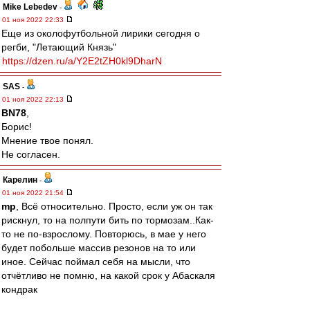
Mike Lebedev
-
01 ноя 2022 22:33
Еще из околофутбольной лирики сегодня о
регби, "Летающий Князь"
https://dzen.ru/a/Y2E2tZH0kl9DharN
SAS
-
01 ноя 2022 22:13
BN78
,
Борис!
Мнение твое понял.
Не согласен.
Карелин
-
01 ноя 2022 21:54
mp
, Всё относительно. Просто, если уж он так
рискнул, то на полпути бить по тормозам..Как-
то не по-взрослому. Повторюсь, в мае у него
будет побольше массив резонов на то или
иное. Сейчас поймал себя на мысли, что
отчётливо не помню, на какой срок у Абаскаля
кондрак