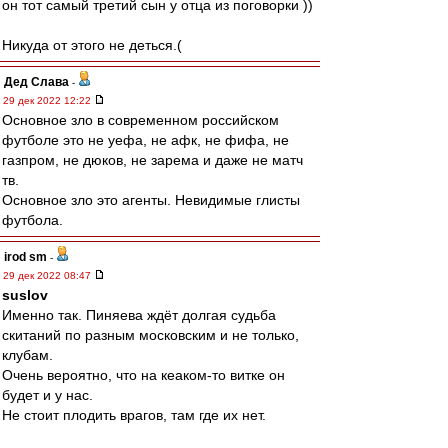
он тот самый третий сын у отца из поговорки ))
Никуда от этого не деться.(
Дед Слава
-
29 дек 2022 12:22
Основное зло в современном российском
футболе это не уефа, не афк, не фифа, не
газпром, не дюков, не зарема и даже не матч
тв.
Основное зло это агенты. Невидимые глисты
футбола.
irod sm
-
29 дек 2022 08:47
suslov
Именно так. Пиняева ждёт долгая судьба
скитаний по разным московским и не только,
клубам.
Очень вероятно, что на кеаком-то витке он
будет и у нас.
Не стоит плодить врагов, там где их нет.