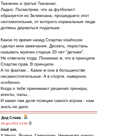
Ткаченко и третья Ткаченко.
Ладно. Посмотрим, что за футболист
образуется из Зелимхана, прошедшего этот
скотомогильник, от которого нормальные люди
должны держаться подальше.
Какое-то время назад Спартак visahouse
сделал мне замечание. Дескать, перестань
называть мужчин старше 20 лет "детьми".
Не ответила тогда. Понимаю ж, что в принципе
Спартак прав. В принципе.
А по фактам... Какие ж они в большинстве
несамостоятельные. А в спорте, наверное,
особенно.
Когда о тебе принимают решения тренеры,
агенты, папы...
И какая там доля позиции самого игрока - нам
знать не дано.
Дед Слава
-
29 дек 2022 13:04
irod sm
,
У Нетто, Яшина, Гаврилова, Черенкова агенты