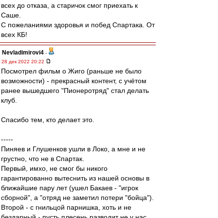
всех до отказа, а старичок смог приехать к
Саше.
С пожеланиями здоровья и побед Спартака. От
всех КБ!
Nevladimirovi4
-
28 дек 2022 20:22
Посмотрел фильм о Жиго (раньше не было
возможности) - прекрасный контент, с учётом
ранее вышедшего "Пионеротряд" стал делать
клуб.
Спасибо тем, кто делает это.
-----
Пиняев и Глушенков ушли в Локо, а мне и не
грустно, что не в Спартак.
Первый, имхо, не смог бы никого
гарантированно вытеснить из нашей основы в
ближайшие пару лет (ушел Бакаев - "игрок
сборной", а "отряд не заметил потери "бойца").
Второй - с гнильцой парнишка, хоть и не
бездарный - пусть плесень разводит не у нас.