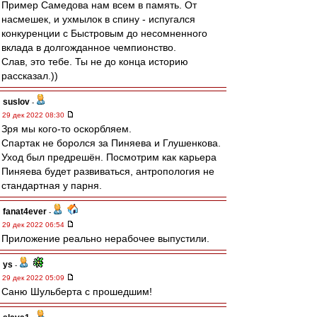
Пример Самедова нам всем в память. От
насмешек, и ухмылок в спину - испугался
конкуренции с Быстровым до несомненного
вклада в долгожданное чемпионство.
Слав, это тебе. Ты не до конца историю
рассказал.))
suslov
-
29 дек 2022 08:30
Зря мы кого-то оскорбляем.
Спартак не боролся за Пиняева и Глушенкова.
Уход был предрешён. Посмотрим как карьера
Пиняева будет развиваться, антропология не
стандартная у парня.
fanat4ever
-
29 дек 2022 06:54
Приложение реально нерабочее выпустили.
ys
-
29 дек 2022 05:09
Саню Шульберта с прошедшим!