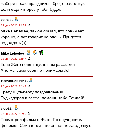
Набери после праздников, бро, я растолкую.
Если ещё интерес у тебя будет.
лео22
-
28 дек 2022 22:53
Mike Lebedev
, так он сказал, что понимает
хорошо, а вот говорит не очень. Придется
подождать )))
Mike Lebedev
-
28 дек 2022 22:44
Если Жиго понял, пусть нам расскажет
А то мы сами себя не понимаем :lol:
Васильев1967
-
28 дек 2022 22:41
Брату Шульберту поздравления!
Будь здоров и весел, помощи тебе Божией!
лео22
-
28 дек 2022 21:52
Посмотрел фильм о Жиго. По ощущениям
феномен Сэма в том, что он понял загадочную