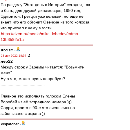
По разделу "Этот день в Истории" сегодня, так
и быть, для друзей-динамовцев, 1980 год,
Эдмонтон. Гретцки уже великий, но еще не
знает, что его обгонит Овечкин из того колхоза,
что приехал к нему в гости
https://dzen.ru/media/mike_lebedev/edmo ...
13b3592e1a
irod sm
-
28 дек 2022 18:57
лео22
Между строк у Заремы читается: "Возьмите
меня".
Ну а что, может пусть попробует?
......................................
Главное это исполнять голосом Елены
Воробей из её эстрадного номера.)))
Сорри, просто в 90-е это очень сильно
зайопывало с экрана ))
dispatcher
-
28 дек 2022 18:55