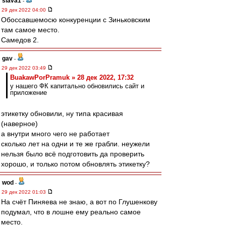
slava1
-
29 дек 2022 04:00
Обоссавшемосю конкуренции с Зиньковским
там самое место.
Самедов 2.
gav
-
29 дек 2022 03:49
BuakawPorPramuk » 28 дек 2022, 17:32
у нашего ФК капитально обновились сайт и
приложение
этикетку обновили, ну типа красивая
(наверное)
а внутри много чего не работает
сколько лет на одни и те же грабли. неужели
нельзя было всё подготовить да проверить
хорошо, и только потом обновлять этикетку?
wod
-
29 дек 2022 01:03
На счёт Пиняева не знаю, а вот по Глушенкову
подумал, что в лошне ему реально самое
место.