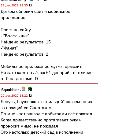
29 дек 2022 13:35
Дотком обновил сайт и мобильное
приложение.
Поиск по сайту:
- "Болельщик"
Найдено результатов: 15
-"Фанат"
Найдено результатов: 2
Мобильное приложение жутко тормозит.
Но зато кажет в л/к аж 61 денарий...в отличие
от 0 на доткоме :D
Squabbler
-
29 дек 2022 13:22
Ленусь, Глушенков "с гнильцой" совсем не из-
за позиций со Спартаком
По мне - тот эпизод с арбитрами всё показал
Когда приветственно протягивает руку и
проносит мимо, не пожимая
Это настолько детский сад в исполнении