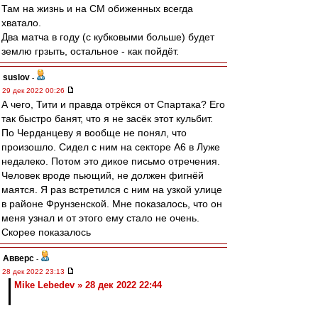
Там на жизнь и на СМ обиженных всегда
хватало.
Два матча в году (с кубковыми больше) будет
землю грзыть, остальное - как пойдёт.
suslov
-
29 дек 2022 00:26
А чего, Тити и правда отрёкся от Спартака? Его
так быстро банят, что я не засёк этот кульбит.
По Черданцеву я вообще не понял, что
произошло. Сидел с ним на секторе А6 в Луже
недалеко. Потом это дикое письмо отречения.
Человек вроде пьющий, не должен фигнёй
маятся. Я раз встретился с ним на узкой улице
в районе Фрунзенской. Мне показалось, что он
меня узнал и от этого ему стало не очень.
Скорее показалось
Авверс
-
28 дек 2022 23:13
Mike Lebedev » 28 дек 2022 22:44