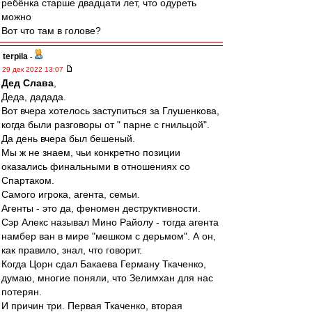
ребёнка старше двадцати лет, что одуреть
можно
Вот что там в голове?
terpila
-
29 дек 2022 13:07
Дед Слава
,
Деда, дадада.
Вот вчера хотелось заступиться за Глушенкова,
когда были разговоры от " парне с гнильцой".
Да день вчера был бешеный.
Мы ж не знаем, чьи конкретно позиции
оказались финальными в отношениях со
Спартаком.
Самого игрока, агента, семьи.
Агенты - это да, феномен деструктивности.
Сэр Алекс называл Мино Райолу - тогда агента
намбер ван в мире "мешком с дерьмом". А он,
как правило, знал, что говорит.
Когда Цорн сдал Бакаева Герману Ткаченко,
думаю, многие поняли, что Зелимхан для нас
потерян.
И причин три. Первая Ткаченко, вторая