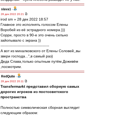
slava1
-
28 дек 2022 20:21
irod sm » 28 дек 2022 18:57
Главное это исполнять голосом Елены
Воробей из её эстрадного номера.)))
Сорри, просто в 90-е это очень сильно
зайопывало с экрана ))
-------------------------------------
А вот из михалковского от Елены Соловей,,вы
звери господа...",в самый раз)
Деда Слава,только опытным путём.Доживём
,посмотрим.
RedQuite
-
28 дек 2022 20:11
Transfermarkt представил сборную самых
дорогих игроков из постсоветского
пространства
Полностью символическая сборная выглядит
следующим образом: