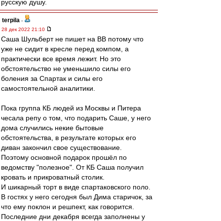
русскую душу.
terpila
-
28 дек 2022 21:10
Саша Шульберт не пишет на ВВ потому что
уже не сидит в кресле перед компом, а
практически все время лежит. Но это
обстоятельство не уменьшило силы его
боления за Спартак и силы его
самостоятельной аналитики.
Пока группа КБ людей из Москвы и Питера
чесала репу о том, что подарить Саше, у него
дома случились некие бытовые
обстоятельства, в результате которых его
диван закончил свое существование.
Поэтому основной подарок прошёл по
ведомству "полезное". От КБ Саша получил
кровать и прикроватный столик.
И шикарный торт в виде спартаковского поло.
В гостях у него сегодня был Дима старичок, за
что ему поклон и решпект, как говорится.
Последние дни декабря всегда заполнены у