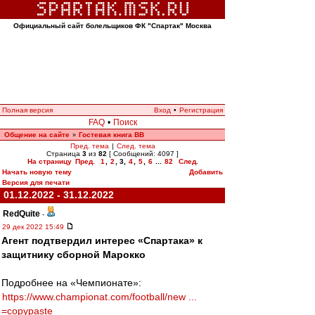
Официальный сайт болельщиков ФК "Спартак" Москва
Полная версия
Вход
•
Регистрация
FAQ
•
Поиск
Общение на сайте
Гостевая книга ВВ
»
Пред. тема
|
След. тема
Страница
3
из
82
[ Сообщений: 4097 ]
На страницу
Пред.
1
,
2
,
3
,
4
,
5
,
6
...
82
След.
Начать новую тему
Добавить
Версия для печати
01.12.2022 - 31.12.2022
RedQuite
-
29 дек 2022 15:49
Агент подтвердил интерес «Спартака» к
защитнику сборной Марокко
Подробнее на «Чемпионате»:
https://www.championat.com/football/new ...
=copypaste