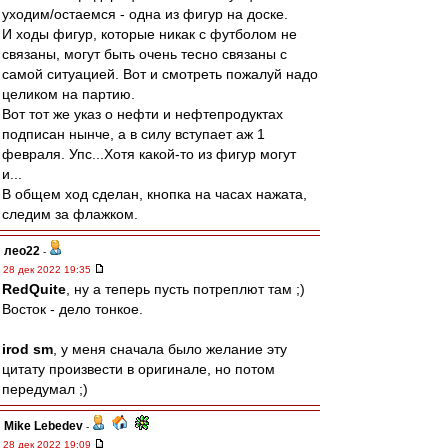
уходим/остаемся - одна из фигур на доске.
И ходы фигур, которые никак с футболом не
связаны, могут быть очень тесно связаны с
самой ситуацией. Вот и смотреть пожалуй надо
целиком на партию.
Вот тот же указ о нефти и нефтепродуктах
подписан нынче, а в силу вступает аж 1
февраля. Упс...Хотя какой-то из фигур могут
и...
В общем ход сделан, кнопка на часах нажата,
следим за флажком.
лео22
-
28 дек 2022 19:35
RedQuite
, ну а теперь пусть потреплют там ;)
Восток - дело тонкое.
irod sm
, у меня сначала было желание эту
цитату произвести в оригинале, но потом
передумал ;)
Mike Lebedev
-
28 дек 2022 19:09