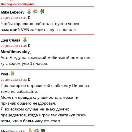
Последнее сообщение
Mike Lebedev
-
29 дек 2022 15:31
Чтобы корректно работало, нужно через
азиатский VPN заходить, ну вы поняли
Дед Слава
-
29 дек 2022 14:45
Mosfilmovskiy
,
Ага. Я жду на крымский мобильный номер смс-
ку с кодом уже 17 часов.
wod
-
29 дек 2022 14:33
Про историю с травинкой в лёгком у Пиняева
тоже не забывайте.
Может и правда случайность, а может и
признак общего нездоровья.
Я во всяком случае не знаю других
прецедентов, когда игрок так хватанул газон
ртом, что в больничку отъехал.
Mosfilmovskiy
-