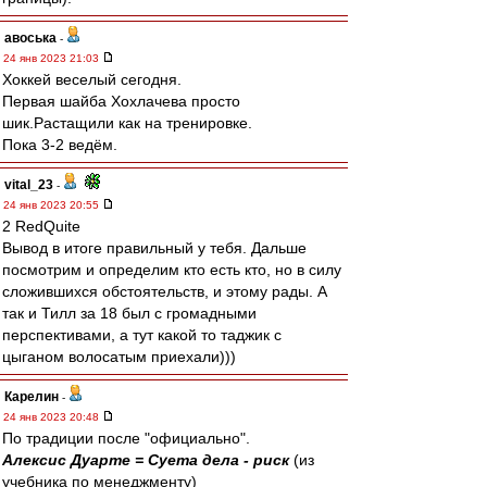
авоська
-
24 янв 2023 21:03
Хоккей веселый сегодня.
Первая шайба Хохлачева просто
шик.Растащили как на тренировке.
Пока 3-2 ведём.
vital_23
-
24 янв 2023 20:55
2 RedQuite
Вывод в итоге правильный у тебя. Дальше
посмотрим и определим кто есть кто, но в силу
сложившихся обстоятельств, и этому рады. А
так и Тилл за 18 был с громадными
перспективами, а тут какой то таджик с
цыганом волосатым приехали)))
Карелин
-
24 янв 2023 20:48
По традиции после "официально".
Алексис Дуарте = Суета дела - риск
(из
учебника по менеджменту)