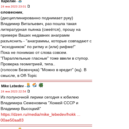
Карелин
-
24 янв 2023 23:01
словесник
,
(дисциплинированно поднимает руку)
Владимир Витальевич, раз пошла такая
литературная пьянка (смеётся), прошу на
примере Ваших недавних анаграмм
разъяснить - "анаграммы, которые совпадают с
"исходником" по ритму и (или) рифме!"
Пока не понимаю от слова совсем.
"Параллельные гласные" тоже ввели в ступор.
Проверка геометрией, типа..
(голосом Безенчука) "Можно в кредит" (кц). В
смысле, в Off-Topic
Mike Lebedev
-
24 янв 2023 22:54
Из полуночной лирики сегодня к юбилею
Владимира Семеновича "Хоккей СССР и
Владимир Высоцкий"
https://dzen.ru/media/mike_lebedev/hokk ...
00ae50aa83