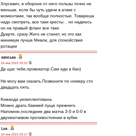
Хлусевич, в обороне от него пользы точно не
меньше, если бы чуть удачи в атаке с
моментами, так вообще полностью. Товареша
надо смотреть, все таки кресты... но надеюсь
он на правый фланг все таки
Дуарте, сразу Жиго не станет, но это как
минимум лучше Мевли, для спокойствия
ротации
авоська
-
24 янв 2023 20:22
Да щас тебе,провокатор.Сам иди в бан)
Не могу вам сказать.Позвоните по номеру сто
двадцать пять.
Команда укомплектована.
Можно драть бамжей пуще прежнего.
Напомню,последние два матча 3-0 и 0-0 в
двухматчевом противостоянии в кубке.
Los
-
24 янв 2023 20:17