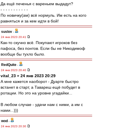
Да ещё печенья с вареньем выдадут?
- - - - - - - - - - -
По новичку(ам) всё нормуль. Им есть на кого
равняться и за кем идти в бой!
suslov
-
24 янв 2023 20:41
Как-то скучно всё. Покупают игроков без
пафоса, без понтов. Если бы не Никодимоф
вообще бы тухло было.
RedQuite
-
24 янв 2023 20:40
vital_23 » 24 янв 2023 20:29
А мне кажется наоборот - Дуарте быстро
встанет в старт, а Тавареш ещё побудет в
ротации. Но это на уровне угадайки...
В любом случае - удачи нам с ними, а им с
нами...)))
wod
-
24 янв 2023 20:30