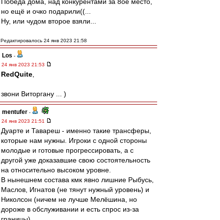
Победа дома, над конкурентами за 8ое место,
но ещё и очко подарили((...
Ну, или чудом второе взяли...
Редактировалось 24 янв 2023 21:58
Los
-
24 янв 2023 21:53
RedQuite
,
звони Виторгану ... )
mentufer
-
24 янв 2023 21:51
Дуарте и Тавареш - именно такие трансферы,
которые нам нужны. Игроки с одной стороны
молодые и готовые прогрессировать, а с
другой уже доказавшие свою состоятельность
на относительно высоком уровне.
В нынешнем состава кмк явно лишние Рыбусь,
Маслов, Игнатов (не тянут нужный уровень) и
Николсон (ничем не лучше Мелёшина, но
дороже в обслуживании и есть спрос из-за
границы).