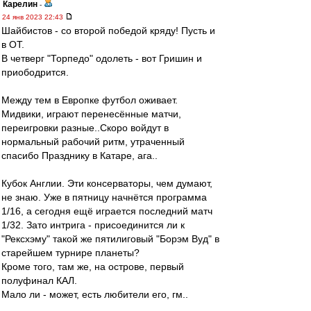
Карелин
-
24 янв 2023 22:43
Шайбистов - со второй победой кряду! Пусть и
в ОТ.
В четверг "Торпедо" одолеть - вот Гришин и
приободрится.
Между тем в Европке футбол оживает.
Мидвики, играют перенесённые матчи,
переигровки разные..Скоро войдут в
нормальный рабочий ритм, утраченный
спасибо Празднику в Катаре, ага..
Кубок Англии. Эти консерваторы, чем думают,
не знаю. Уже в пятницу начнётся программа
1/16, а сегодня ещё играется последний матч
1/32. Зато интрига - присоединится ли к
"Рексхэму" такой же пятилиговый "Борэм Вуд" в
старейшем турнире планеты?
Кроме того, там же, на острове, первый
полуфинал КАЛ.
Мало ли - может, есть любители его, гм..