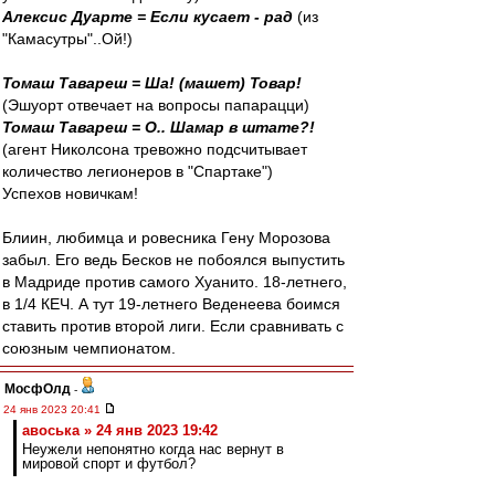
Алексис Дуарте = Если кусает - рад
(из
"Камасутры"..Ой!)
Томаш Тавареш = Ша! (машет) Товар!
(Эшуорт отвечает на вопросы папарацци)
Томаш Тавареш = О.. Шамар в штате?!
(агент Николсона тревожно подсчитывает
количество легионеров в "Спартаке")
Успехов новичкам!
Блиин, любимца и ровесника Гену Морозова
забыл. Его ведь Бесков не побоялся выпустить
в Мадриде против самого Хуанито. 18-летнего,
в 1/4 КЕЧ. А тут 19-летнего Веденеева боимся
ставить против второй лиги. Если сравнивать с
союзным чемпионатом.
МосфОлд
-
24 янв 2023 20:41
авоська » 24 янв 2023 19:42
Неужели непонятно когда нас вернут в
мировой спорт и футбол?