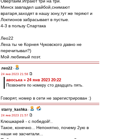
Овертайм.Играют три на три.
Минск завладел шайбой,снимают
вратаря,заходят в нашу зону,тут же теряют и
Локтионов забрасывает в пустые.
4-3 в пользу Спартака
Лео22
Леха ты че Корнея Чуковского давно не
перечитывал?)
Мой любимый поэт.
лео22
-
24 янв 2023 21:58
авоська » 24 янв 2023 20:22
Позвоните по номеру сто двадцать пять.
Говорят, номер в сети не зарегистрирован :)
starry_kashka
-
24 янв 2023 21:57
Клюшкарей - с победой!..
Такое, конечно... Непонятно, почему 2ую в
наши не засчитали...