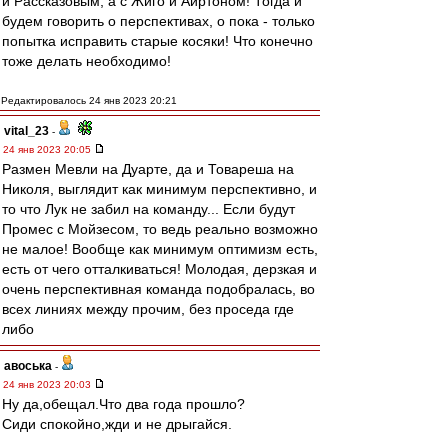
и Рассказовым, а с Жиго и Айртоном! Тогда и
будем говорить о перспективах, о пока - только
попытка исправить старые косяки! Что конечно
тоже делать необходимо!
Редактировалось 24 янв 2023 20:21
vital_23
-
24 янв 2023 20:05
Размен Мевли на Дуарте, да и Товареша на
Николя, выглядит как минимум перспективно, и
то что Лук не забил на команду... Если будут
Промес с Мойзесом, то ведь реально возможно
не малое! Вообще как минимум оптимизм есть,
есть от чего отталкиваться! Молодая, дерзкая и
очень перспективная команда подобралась, во
всех линиях между прочим, без проседа где
либо
авоська
-
24 янв 2023 20:03
Ну да,обещал.Что два года прошло?
Сиди спокойно,жди и не дрыгайся.