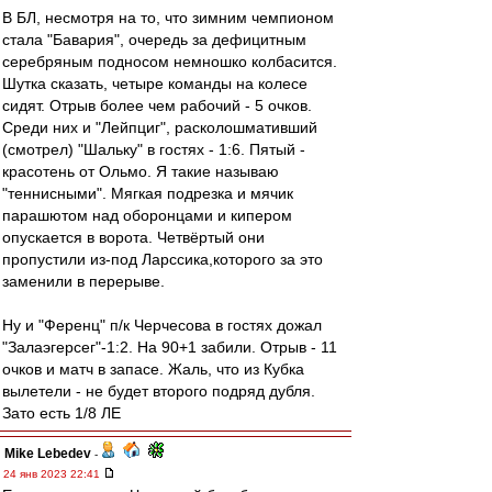
В БЛ, несмотря на то, что зимним чемпионом
стала "Бавария", очередь за дефицитным
серебряным подносом немношко колбасится.
Шутка сказать, четыре команды на колесе
сидят. Отрыв более чем рабочий - 5 очков.
Среди них и "Лейпциг", расколошмативший
(смотрел) "Шальку" в гостях - 1:6. Пятый -
красотень от Ольмо. Я такие называю
"теннисными". Мягкая подрезка и мячик
парашютом над оборонцами и кипером
опускается в ворота. Четвёртый они
пропустили из-под Ларссика,которого за это
заменили в перерыве.
Ну и "Ференц" п/к Черчесова в гостях дожал
"Залаэгерсег"-1:2. На 90+1 забили. Отрыв - 11
очков и матч в запасе. Жаль, что из Кубка
вылетели - не будет второго подряд дубля.
Зато есть 1/8 ЛЕ
Mike Lebedev
-
24 янв 2023 22:41