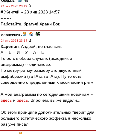
Oleg.I.N.
-
24 янв 2023 23:19
# Жентяй » 23 янв 2023 14:57
-------
Работайте, братья! Храни Бог.
словесник
-
24 янв 2023 23:14
Карелин
, Андрей, по гласным:
А -- Е -- И -- У -- А -- Е
То есть в обоих случаях (исходник и
анаграмма) -- одинаково.
По метру-ритму-размеру это двустопный
амфибрахий (таТАта таТАта). Ну то есть
совершенно определённый классический ритм
А мои анаграммы по сегодняшним новичкам --
здесь
и
здесь
. Впрочем, вы же видели...
Об этом принципе дополнительных "вериг" для
большего эстетического эффекта я несколько
раз уже писал.