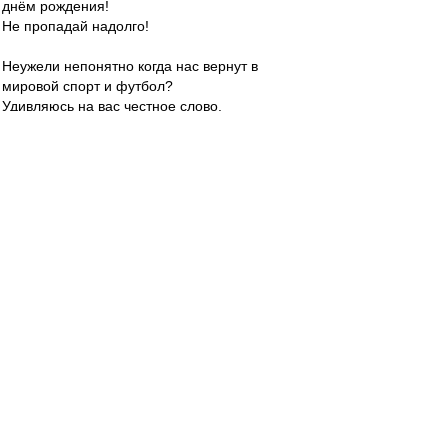
днём рождения!
Не пропадай надолго!
Неужели непонятно когда нас вернут в
мировой спорт и футбол?
Удивляюсь на вас честное слово.
Карелин
-
24 янв 2023 19:38
Прилетели, подписали. Оба-два. Пошёл за
анаграммами..
АД - № 4, ТТ - № 20.
Вагиз не под четвёртым номером выступал?
Редактировалось 24 янв 2023 19:42
Юрьевич
-
24 янв 2023 19:37
Алексей и Товарищ, вы дома! По-русски
Алексис - Алексей, а Томаш - Фома
Редактировалось 24 янв 2023 19:40
RedQuite
-