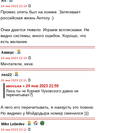
Ал
-
24 янв 2023 22:16
Промес опять был на хоккее. Затягивает
российская жизнь Антоху :)
Очки даются тяжело. Играем всплесками. Не
видно системы, много ошибок. Хорошо, что
есть желание.
Авверс
-
24 янв 2023 22:15
Мечтатели, хехе.
лео22
-
24 янв 2023 22:11
авоська » 24 янв 2023 21:59
Леха ты че Корнея Чуковского давно не
перечитывал?)
А чего его перечитывать, я наизусть это помню.
Но видимо у Мойдодыра номер сменился )))
Mike Lebedev
-
24 янв 2023 22:11