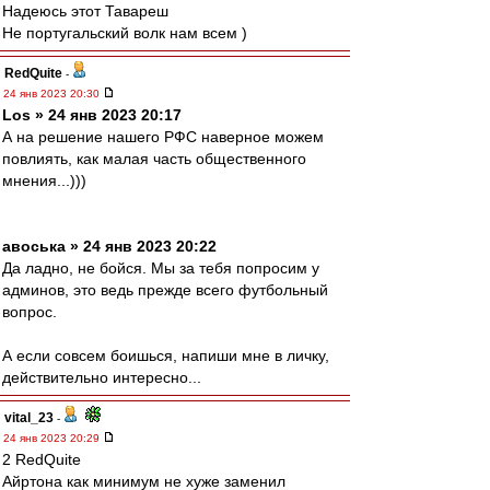
Надеюсь этот Тавареш
Не португальский волк нам всем )
RedQuite
-
24 янв 2023 20:30
Los » 24 янв 2023 20:17
А на решение нашего РФС наверное можем
повлиять, как малая часть общественного
мнения...)))
авоська » 24 янв 2023 20:22
Да ладно, не бойся. Мы за тебя попросим у
админов, это ведь прежде всего футбольный
вопрос.
А если совсем боишься, напиши мне в личку,
действительно интересно...
vital_23
-
24 янв 2023 20:29
2 RedQuite
Айртона как минимум не хуже заменил