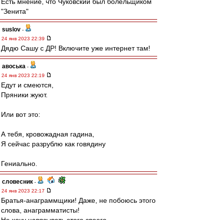
Есть мнение, что Чуковский был болельщиком
"Зенита"
suslov
-
24 янв 2023 22:39
Дядю Сашу с ДР! Включите уже интернет там!
авоська
-
24 янв 2023 22:19
Едут и смеются,
Пряники жуют.
Или вот это:
А тебя, кровожадная гадина,
Я сейчас разрублю как говядину
Гениально.
словесник
-
24 янв 2023 22:17
Братья-анаграммщики! Даже, не побоюсь этого
слова, анаграмматисты!