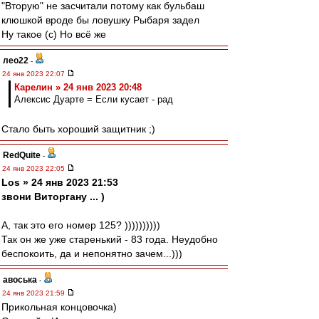
"Вторую" не засчитали потому как бульбаш
клюшкой вроде бы ловушку Рыбаря задел
Ну такое (с) Но всё же
лео22
-
24 янв 2023 22:07
Карелин » 24 янв 2023 20:48
Алексис Дуарте = Если кусает - рад
Стало быть хороший защитник ;)
RedQuite
-
24 янв 2023 22:05
Los » 24 янв 2023 21:53
звони Виторгану ... )
А, так это его номер 125? ))))))))))
Так он же уже старенький - 83 года. Неудобно
беспокоить, да и непонятно зачем...)))
авоська
-
24 янв 2023 21:59
Прикольная концовочка)