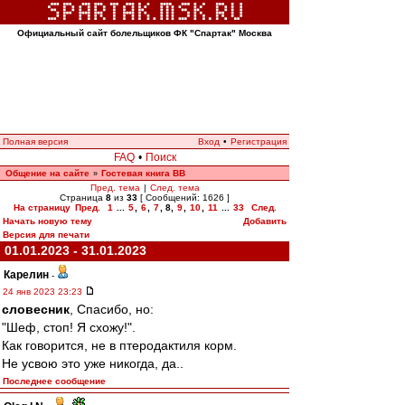
Официальный сайт болельщиков ФК "Спартак" Москва
Полная версия
Вход
•
Регистрация
FAQ
•
Поиск
Общение на сайте
Гостевая книга ВВ
»
Пред. тема
|
След. тема
Страница
8
из
33
[ Сообщений: 1626 ]
На страницу
Пред.
1
...
5
,
6
,
7
,
8
,
9
,
10
,
11
...
33
След.
Начать новую тему
Добавить
Версия для печати
01.01.2023 - 31.01.2023
Карелин
-
24 янв 2023 23:23
словесник
, Спасибо, но:
"Шеф, стоп! Я схожу!".
Как говорится, не в птеродактиля корм.
Не усвою это уже никогда, да..
Последнее сообщение