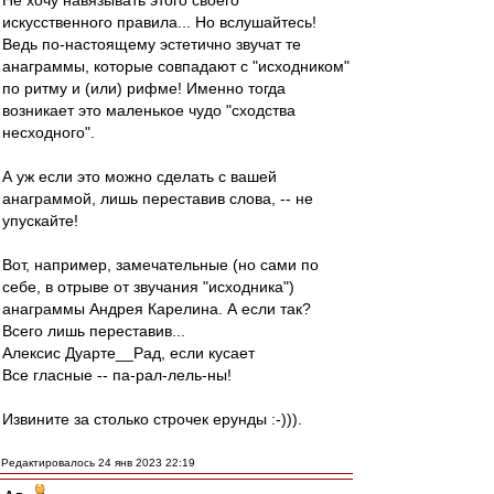
Не хочу навязывать этого своего
искусственного правила... Но вслушайтесь!
Ведь по-настоящему эстетично звучат те
анаграммы, которые совпадают с "исходником"
по ритму и (или) рифме! Именно тогда
возникает это маленькое чудо "сходства
несходного".
А уж если это можно сделать с вашей
анаграммой, лишь переставив слова, -- не
упускайте!
Вот, например, замечательные (но сами по
себе, в отрыве от звучания "исходника")
анаграммы Андрея Карелина. А если так?
Всего лишь переставив...
Алексис Дуарте__Рад, если кусает
Все гласные -- па-рал-лель-ны!
Извините за столько строчек ерунды :-))).
Редактировалось 24 янв 2023 22:19