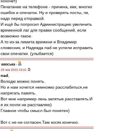
хохочет)
Печатание на телефоне - причина, кмк, многих
ошибок и опечаток. Ну и проверять посты, гм,
надо перед отправкой.
И ещё бы попросил Администрацию увеличить
временной лаг для правки сообщений, если
возможно такое.
А то из-за лимита времени и Владимир
словесник, и Надежда nad не успели исправить
свои опечатки. (улыбается)
авоська
-
28 янв 2023 19:41
nad
,
Володю можно понять.
Но и нам хочется немножко расслабиться,не
напрягать память.
Вот мне например лень запятые расставлять.И
я их почти не расставляю)
Главное чтобы смысл был понятен)
Вот с не-ни согласен.Там косяк конечно.