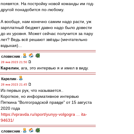
появятся. На постройку новой команды им год-
другой понадобится по-любому.
А вообще, нам конечно самим надо расти, уж
зарплатный бюджет давно надо было довести
до их уровня. Может сейчас получится за пару
лет? Ведь всё решают звёзды (мечтательно
вздыхая)...
словесник
-
28 янв 2023 21:50
Карелин
, ага, это интервью я и имел в виду.
Карелин
-
28 янв 2023 21:45
Из первых рук, что называется..
Короткое, но информативное интервью
Пяткина "Волгоградской правде" от 15 августа
2020 года
https://vpravda.ru/sport/yunyy-volgogra ... ita-
94631/
словесник
-