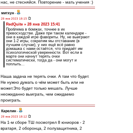
нас, не стесняйся. Повторение - мать учения :)
митхун
-
28 янв 2023 18:15
RedQuite » 28 янв 2023 15:41
Проблема в бомжах, точнее в их
превосходстве. Даже при таком календаре -
они в каждой игре фавориты. Ну, не выиграют
они 1-2 игры, сократим мы отставание (в
лучшем случае), у них ещё всё равно
домашка с нами остаётся, что придаёт им
психологической уверенности. Вот если в
марте они начнут терять очки
систематически, тогда да - они могут и
поплыть...
Наша задача не терять очки. А там что будет.
Не нужно думать о чём может быть или не
может.Это будет только мешать. Лучше
неожиданно выиграть, чем ожидаемо
проиграть.
Карелин
-
28 янв 2023 18:12
На 1-м сборе ТШ посмотрел 8 юниоров - 2
вратаря, 2 оборонца, 2 полузащитника, 2