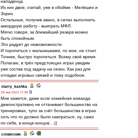
нападенца.
Из них двое, считай, уже в обойме - Мелёшин и
Зорин.
Остальные, получив аванс, в силах выполнить
аккордную работу - выиграть МФЛ.
Мягко говоря, за ближайший резерв можно
быть спокойным.
Это радует до невозможности.
И торопиться с мальчишками, по мне, не стоит.
Точнее, быстро торопиться. Всему своё время.
Полагаю, в трёх предстоящих играх увидим
уже состав под задачу на сезон. Как раз для
отладки игровых связей и тому подобное.
starry_kashka
-
28 янв 2023 17:58
Мне кажется, даже если хоккейная команда
демонстративно не оттачивает большинство на
тренировках, тупо за счёт большинства в играх
хоть что-то должно было наиграться, ну, само
по себе, в конце-концов....((
словесник
-