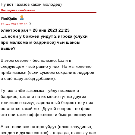
Ну вот Газизов какой молодец)
Последнее сообщение
RedQuite
-
28 янв 2023 22:35
электроврач » 28 янв 2023 21:23
...а если у бомжей уйдут 2 игрока (слухи
про малкома м барриоса) чьи шансы
выше?
В этом сезоне - бесполезно. Если в
следующем - всё равно у них. Но мы конечно
приблизимся (если сумеем сохранить лидеров
и ещё пару звёзд добавим).
Тут же в чём заковыка - уйдут малком и
барриос, так они на их место тут же других
топчиков возьмут, зарплатный бюджет то у них
останется такой же.. Другой вопрос - не факт
что они также эффективно и быстро впишутся.
А вот если все пятеро уйдут (плюс клаудиньо,
вендел и дуглас сантос) - тогда да, шансы у нас