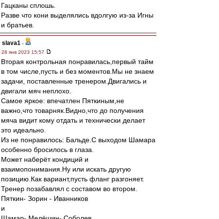
Гацканы сплошь.
Разве что кони выделялись вдолгую из-за Игны
и братьев.
slava1
-
28 янв 2023 15:57
Вторая контрольная понравилась,первый тайм
в том числе,пусть и без моментов.Мы не знаем
задачи, поставленные тренером.Двигались и
двигали мяч неплохо.
Самое яркое: впечатлен Пяткиным,не
важно,что товарняк.Видно,что до получения
мяча видит кому отдать и технически делает
это идеально.
Из не понравилось: Бальде.С выходом Шамара
особенно бросилось в глаза.
Может наберёт кондиций и
взаимопонимания.Ну или искать другую
позицию.Как вариант,пусть фланг разгоняет.
Тренер позабавлял с составом во втором.
Пяткин- Зорин - Иванников
и
Шамар- Мелёшин- Соболев.