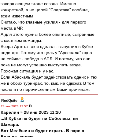
завершающем этапе сезона. Именно
конкретной, а не целей "Спартака" вообще,
всем известным
Считаю, что главные усилия - для первого
места в ЧР.
А для этого нужны более опытные, сыгранные
с костяком команды.
Вчера Артета так и сделал - выпустил в Кубке
подстарт. Потому что цель у "Арсенала" одна
на сейчас - победа в АПЛ. И потому, что они
пока не могут успешно выступать везде.
Похожая ситуация и у нас.
Если Абаскаль будет задействовать одних и тех
же в обоих турнирах, то, кмк, не сдюжат. В том
числе и по перечисленным Вами причинам.
RedQuite
-
28 янв 2023 12:57
Карелин » 28 янв 2023 11:20
...В Кубке не будет ни Соболева, ни
Шамара.
Вот Мелёшин и будет играть. В паре с
Бальде, думаю...