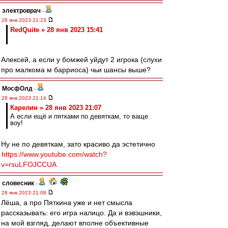
электроврач
-
28 янв 2023 21:23
RedQuite » 28 янв 2023 15:41
Алексей, а если у бомжей уйдут 2 игрока (слухи
про малкома м барриоса) чьи шансы выше?
МосфОлд
-
28 янв 2023 21:14
Карелин » 28 янв 2023 21:07
А если ещё и пятками по девяткам, то ваще
воу!
Ну не по девяткам, зато красиво да эстетично
https://www.youtube.com/watch?
v=rsuLFOJCCUA
словесник
-
28 янв 2023 21:08
Лёша, а про Пяткина уже и нет смысла
рассказывать: его игра налицо. Да и вэвэшники,
на мой взгляд, делают вполне объективные