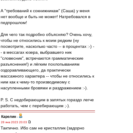
А "требований к сокнижникам" (Саша) у меня
нет вообще и быть не может! Натребовался в
педпрошлом!
Для чего так подробно объясняю? Очень хочу,
чтобы не относились к моим редким (ну
посмотрите, насколько часто -- в процентах :-) -
- в мессагах юзера, выбравшего ник
"словесник", встречаются грамматические
разъяснения!) и лёгким похлопываниям
оздоравливающего, да практически
массажного характера -- чтобы не относились к
ним как к чему-то производимому с
насупленными бровями и раздражением :-).
P. S. С недобирающим в запятых гораздо легче
работать, чем с перебирающим ;-).
Карелин
-
28 янв 2023 20:03
Тактично. Ибо сам не кристаллик (задорно