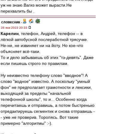
уж не знаю.Вагиз может вырасти.Не
перехвалить бы .
словесник
-
28 янв 2023 20:33
Карелин
, телефон, Андрей, телефон -- в
лёгкой автобусной послеработной трясучке.
Не-не, не извиняет ни на йоту. Но кое-что
объясняет всё-таки.
То и дело забываешь об этих "тэ-девять". Даже
если пишешь строго по правилам.
Ну неизвестно телефону слово "вводное"! А
слово "водное" известно. А поскольку "умный
фон" не предполагает грамотности и лексики,
выходящей за пределы "начальной
телефонной школы", то и... Особенно когда
перечитаешь и отправишь, а потом быстренько
отредактируешь сегментик и снова отправишь -
- уже не проверив. Торопясь. Вот такие
примерно "алгоритмы" :-).