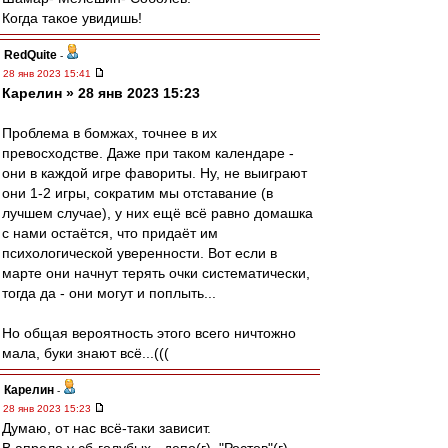
Когда такое увидишь!
RedQuite
-
28 янв 2023 15:41
Карелин » 28 янв 2023 15:23
Проблема в бомжах, точнее в их
превосходстве. Даже при таком календаре -
они в каждой игре фавориты. Ну, не выиграют
они 1-2 игры, сократим мы отставание (в
лучшем случае), у них ещё всё равно домашка
с нами остаётся, что придаёт им
психологической уверенности. Вот если в
марте они начнут терять очки систематически,
тогда да - они могут и поплыть...
Но общая вероятность этого всего ничтожно
мала, буки знают всё...(((
Карелин
-
28 янв 2023 15:23
Думаю, от нас всё-таки зависит.