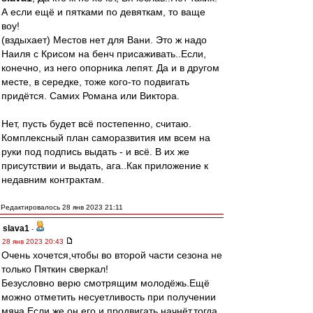
А если ещё и пятками по девяткам, то ваще
воу!
(вздыхает) Местов нет для Вани. Это ж надо
Наиля с Крисом на бенч присаживать..Если,
конечно, из него опорника лепят. Да и в другом
месте, в середке, тоже кого-то подвигать
придётся. Самих Романа или Виктора.
Нет, пусть будет всё постепенно, считаю.
Комплексный план саморазвития им всем на
руки под подпись выдать - и всё. В их же
присутствии и выдать, ага..Как приложение к
недавним контрактам.
Редактировалось 28 янв 2023 21:11
slava1
-
28 янв 2023 20:43
Очень хочется,чтобы во второй части сезона не
только Пяткин сверкал!
Безусловно верю смотрящим молодёжь.Ещё
можно отметить несуетливость при получении
мяча.Если же он его и продвигать начнёт,тогда