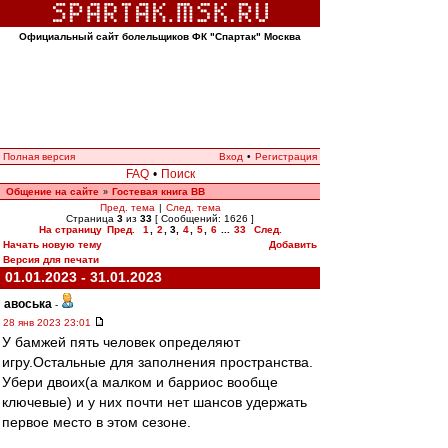
Официальный сайт болельщиков ФК "Спартак" Москва
Полная версия
Вход
•
Регистрация
FAQ
•
Поиск
Общение на сайте
Гостевая книга ВВ
»
Пред. тема
|
След. тема
Страница
3
из
33
[ Сообщений: 1626 ]
На страницу
Пред.
1
,
2
,
3
,
4
,
5
,
6
...
33
След.
Начать новую тему
Добавить
Версия для печати
01.01.2023 - 31.01.2023
авоська
-
28 янв 2023 23:01
У бамжей пять человек определяют
игру.Остальные для заполнения пространства.
Убери двоих(а малком и барриос вообще
ключевые) и у них почти нет шансов удержать
первое место в этом сезоне.