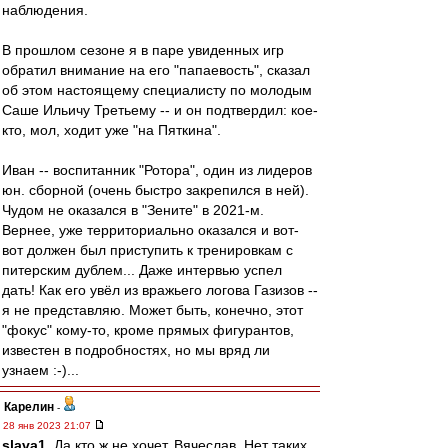
наблюдения.
В прошлом сезоне я в паре увиденных игр
обратил внимание на его "папаевость", сказал
об этом настоящему специалисту по молодым
Саше Ильичу Третьему -- и он подтвердил: кое-
кто, мол, ходит уже "на Пяткина".
Иван -- воспитанник "Ротора", один из лидеров
юн. сборной (очень быстро закрепился в ней).
Чудом не оказался в "Зените" в 2021-м.
Вернее, уже территориально оказался и вот-
вот должен был приступить к тренировкам с
питерским дублем... Даже интервью успел
дать! Как его увёл из вражьего логова Газизов --
я не представляю. Может быть, конечно, этот
"фокус" кому-то, кроме прямых фигурантов,
известен в подробностях, но мы вряд ли
узнаем :-)...
Карелин
-
28 янв 2023 21:07
slava1
, Да кто ж не хочет, Вячеслав..Нет таких.