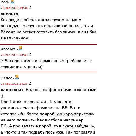
nad
-
28 янв 2023 19:34
авоська
,
Как люди с абсолютным слухом не могут
равнодушно слушать фальшивое пение, так и
Володя не может оставить без вниманя ошибки
в написанном.
авоська
-
28 янв 2023 18:40
У Володи какие-то завышенные требования к
сокнижникам пошли)
лео22
-
28 янв 2023 18:37
словесник
, Володь, да фиг с ними, с запятыми
;)
Про Пяткина расскажи. Помню, что
упоминалась его фамилия на ВВ. Вот и
хотелось бы более подробную характеристику
на него получить. Как в отборе например.
ПС. А про запятые порой, то в суете забудешь,
а что-то и так подзабылось уже. Так поправляй