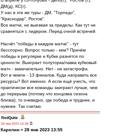
В апреле у сб-голубых - депо(г), "Ростов"(г),
ДМ(д), КС(г).
У нас в эти же туры - ДМ, "Торпедо",
"Краснодар", Ростов".
Все матчи, не выезжая за пределы. Как тут не
сравняться с лидером..Перед очной встречей.
Насчёт "победы в каждом матче" - тут
бесспорно. Вопрос только - кем? Причём
победы в регулярке и Кубке разнятся по
ценности. Выиграет полуторка/лавка кубковый
матч - замечательно. Нет - не катастрофа.
Вот в чемпе - 13 финалов. Куда направить все
ресурсы? Вот именно. А если ещё учесть, что
практически все команды заиграют лучше, чем
до перерыва (потому что концовка сезона
близка), то очевидно, где победа и труднее, и
нужнее. Так считаю.
RedQuite
-
28 янв 2023 14:38
Карелин » 28 янв 2023 13:55