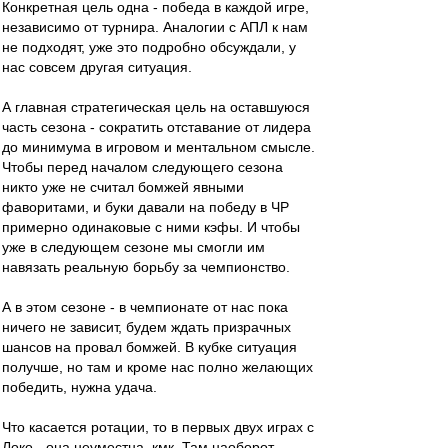
Конкретная цель одна - победа в каждой игре,
независимо от турнира. Аналогии с АПЛ к нам
не подходят, уже это подробно обсуждали, у
нас совсем другая ситуация.
А главная стратегическая цель на оставшуюся
часть сезона - сократить отставание от лидера
до минимума в игровом и ментальном смысле.
Чтобы перед началом следующего сезона
никто уже не считал бомжей явными
фаворитами, и буки давали на победу в ЧР
примерно одинаковые с ними кэфы. И чтобы
уже в следующем сезоне мы смогли им
навязать реальную борьбу за чемпионство.
А в этом сезоне - в чемпионате от нас пока
ничего не зависит, будем ждать призрачных
шансов на провал бомжей. В кубке ситуация
получше, но там и кроме нас полно желающих
победить, нужна удача.
Что касается ротации, то в первых двух играх с
Локо - она неуместна, кмк. Там наоборот