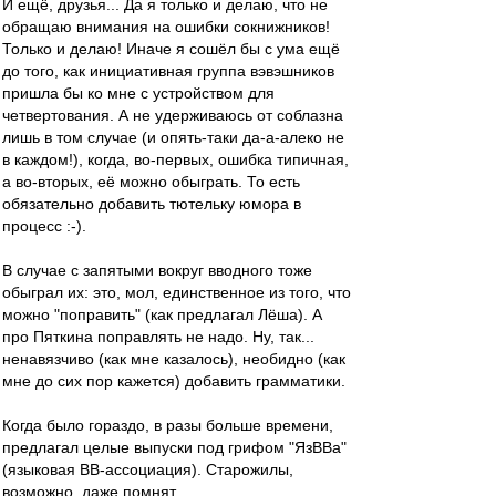
И ещё, друзья... Да я только и делаю, что не
обращаю внимания на ошибки сокнижников!
Только и делаю! Иначе я сошёл бы с ума ещё
до того, как инициативная группа вэвэшников
пришла бы ко мне с устройством для
четвертования. А не удерживаюсь от соблазна
лишь в том случае (и опять-таки да-а-алеко не
в каждом!), когда, во-первых, ошибка типичная,
а во-вторых, её можно обыграть. То есть
обязательно добавить тютельку юмора в
процесс :-).
В случае с запятыми вокруг вводного тоже
обыграл их: это, мол, единственное из того, что
можно "поправить" (как предлагал Лёша). А
про Пяткина поправлять не надо. Ну, так...
ненавязчиво (как мне казалось), необидно (как
мне до сих пор кажется) добавить грамматики.
Когда было гораздо, в разы больше времени,
предлагал целые выпуски под грифом "ЯзВВа"
(языковая ВВ-ассоциация). Старожилы,
возможно, даже помнят.