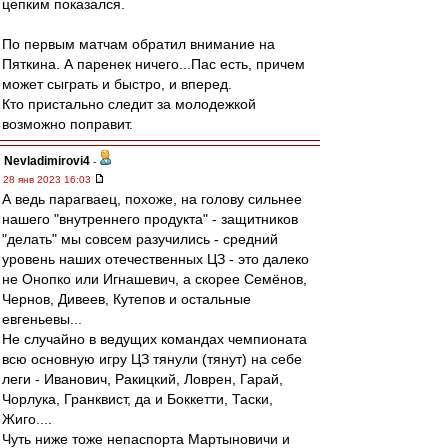
цепким показался.
По первым матчам обратил внимание на
Пяткина. А паренек ничего...Пас есть, причем
может сыграть и быстро, и вперед.
Кто пристально следит за молодежкой
возможно поправит.
Nevladimirovi4
-
28 янв 2023 16:03
А ведь парагваец, похоже, на голову сильнее
нашего "внутреннего продукта" - защитников
"делать" мы совсем разучились - средний
уровень наших отечественных ЦЗ - это далеко
не Онопко или Игнашевич, а скорее Семёнов,
Чернов, Дивеев, Кутепов и остальные
евгеньевы...
Не случайно в ведущих командах чемпионата
всю основную игру ЦЗ тянули (тянут) на себе
леги - Иванович, Ракицкий, Ловрен, Гарай,
Чорлука, Гранквист, да и Боккетти, Таски,
Жиго....
Чуть ниже тоже непаспорта Мартыновичи и