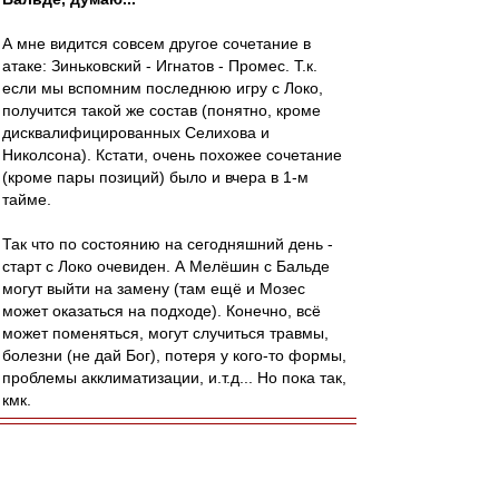
А мне видится совсем другое сочетание в
атаке: Зиньковский - Игнатов - Промес. Т.к.
если мы вспомним последнюю игру с Локо,
получится такой же состав (понятно, кроме
дисквалифицированных Селихова и
Николсона). Кстати, очень похожее сочетание
(кроме пары позиций) было и вчера в 1-м
тайме.
Так что по состоянию на сегодняшний день -
старт с Локо очевиден. А Мелёшин с Бальде
могут выйти на замену (там ещё и Мозес
может оказаться на подходе). Конечно, всё
может поменяться, могут случиться травмы,
болезни (не дай Бог), потеря у кого-то формы,
проблемы акклиматизации, и.т.д... Но пока так,
кмк.
Карелин
-
28 янв 2023 11:20
ВВсем здоровья! И мира.