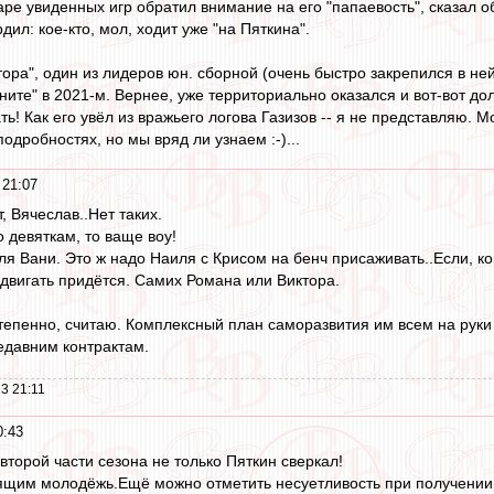
аре увиденных игр обратил внимание на его "папаевость", сказал
дил: кое-кто, мол, ходит уже "на Пяткина".
тора", один из лидеров юн. сборной (очень быстро закрепился в ней
ните" в 2021-м. Вернее, уже территориально оказался и вот-вот до
ь! Как его увёл из вражьего логова Газизов -- я не представляю. М
подробностях, но мы вряд ли узнаем :-)...
 21:07
т, Вячеслав..Нет таких.
 девяткам, то ваще воу!
ля Вани. Это ж надо Наиля с Крисом на бенч присаживать..Если, кон
одвигать придётся. Самих Романа или Виктора.
степенно, считаю. Комплексный план саморазвития им всем на руки п
недавним контрактам.
3 21:11
0:43
второй части сезона не только Пяткин сверкал!
щим молодёжь.Ещё можно отметить несуетливость при получении мя