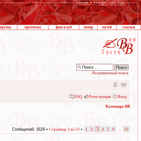
орумы
прогнозы
фан-клуб
юмор
музей
ссылки
Расширенный поиск
FAQ
Регистрация
Вход
Календарь ВВ
3
Сообщений: 1626 •
Страница
3
из
33
•
1
2
4
5
6
...
33