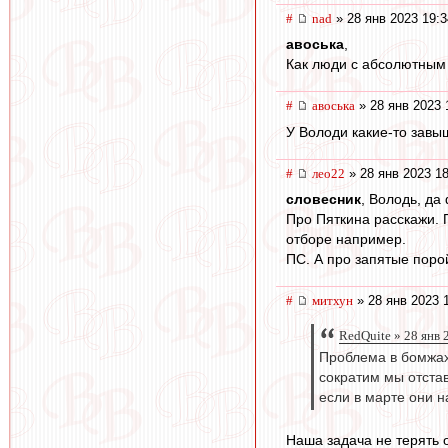
#
nad
» 28 янв 2023 19:3
авоська
,
Как люди с абсолютным 
#
авоська
» 28 янв 2023 
У Володи какие-то зав
#
лео22
» 28 янв 2023 18
словесник
, Володь, да 
Про Пяткина расскажи. 
отборе например.
ПС. А про запятые порой
#
митхун
» 28 янв 2023 
RedQuite » 28 янв 
Проблема в бомжах,
сократим мы отстав
если в марте они на
Наша задача не терять о