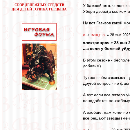
СБОР ДЕНЕЖНЫХ СРЕДСТВ
У бамжей пять человек 
ДЛЯ ДЕТЕЙ ТОЛИКА ГЕРЦЫНА
Убери двоих(а малком и
Ну вот Газизов какой мо
#
RedQuite
» 28 янв 2023
электроврач » 28 янв 
...а если у бомжей уй
В этом сезоне - беспол
добавим).
Тут же в чём заковыка -
Другой вопрос - не фак
А вот если все пятеро у
понадобится по-любому
А вообще, нам конечно 
всё решают звёзды (мечт