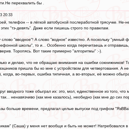
ти.Не перехвалить бы .
3 20:33
рей, телефон -- в лёгкой автобусной послеработной трясучке. Не-не,
этих "тэ-девять". Даже если пишешь строго по правилам.
 слово "вводное"! А слово "водное" известно. А поскольку "умный 
ефонной школы", то и... Особенно когда перечитаешь и отправишь,
верив. Торопясь. Вот такие примерно "алгоритмы" :-).
олько и делаю, что не обращаю внимания на ошибки сокнижников! Т
вэшников пришла бы ко мне с устройством для четвертования. А не 
), когда, во-первых, ошибка типичная, а во-вторых, её можно обыгр
руг вводного тоже обыграл их: это, мол, единственное из того, что
 так... ненавязчиво (как мне казалось), необидно (как мне до сих п
разы больше времени, предлагал целые выпуски под грифом "ЯзВВа
никам" (Саша) у меня нет вообще и быть не может! Натребовался 