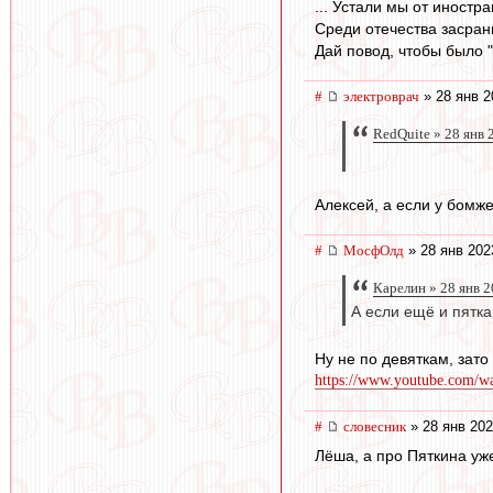
... Устали мы от иностра
Среди отечества засран
Дай повод, чтобы было "А
#
электроврач
» 28 янв 2
RedQuite » 28 янв 
Алексей, а если у бомж
#
МосфОлд
» 28 янв 202
Карелин » 28 янв 2
А если ещё и пятка
Ну не по девяткам, зато
https://www.youtube.com/
#
словесник
» 28 янв 202
Лёша, а про Пяткина уж