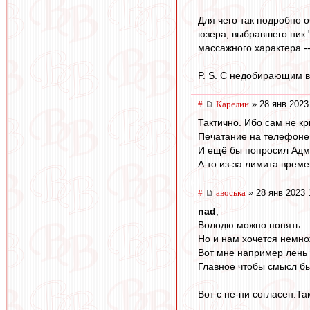
Для чего так подробно о
юзера, выбравшего ник 
массажного характера -
P. S. С недобирающим в
#
Карелин
» 28 янв 2023
Тактично. Ибо сам не кр
Печатание на телефоне -
И ещё бы попросил Адми
А то из-за лимита врем
#
авоська
» 28 янв 2023 
nad
,
Володю можно понять.
Но и нам хочется немно
Вот мне например лень 
Главное чтобы смысл б
Вот с не-ни согласен.Та