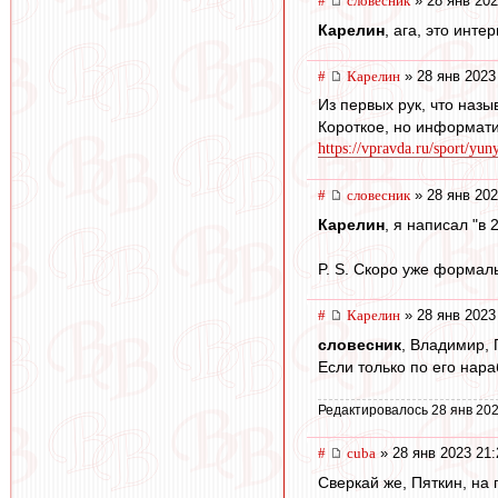
#
словесник
» 28 янв 202
Карелин
, ага, это инте
#
Карелин
» 28 янв 2023
Из первых рук, что назы
Короткое, но информати
https://vpravda.ru/sport/yun
#
словесник
» 28 янв 202
Карелин
, я написал "в 
P. S. Скоро уже формал
#
Карелин
» 28 янв 2023
словесник
, Владимир, 
Если только по его нар
Редактировалось 28 янв 202
#
cuba
» 28 янв 2023 21:
Сверкай же, Пяткин, на 