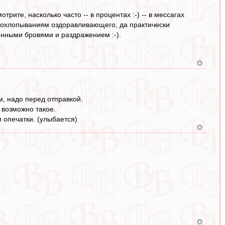
рите, насколько часто -- в процентах :-) -- в мессагах
 похлопываниям оздоравливающего, да практически
енными бровями и раздражением :-).
м, надо перед отправкой.
 возможно такое.
 опечатки. (улыбается)