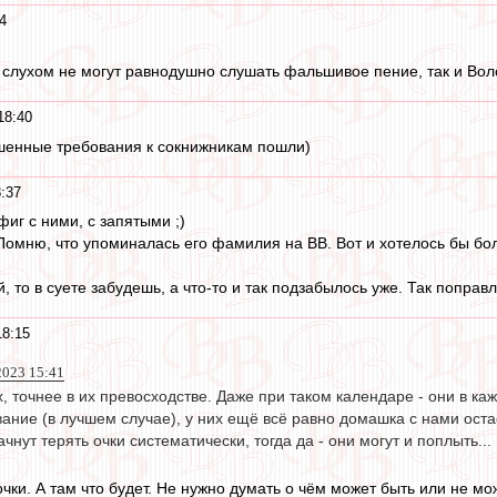
4
слухом не могут равнодушно слушать фальшивое пение, так и Вол
18:40
ышенные требования к сокнижникам пошли)
:37
фиг с ними, с запятыми ;)
Помню, что упоминалась его фамилия на ВВ. Вот и хотелось бы бол
, то в суете забудешь, а что-то и так подзабылось уже. Так поправл
18:15
2023 15:41
 точнее в их превосходстве. Даже при таком календаре - они в каж
ание (в лучшем случае), у них ещё всё равно домашка с нами оста
чнут терять очки систематически, тогда да - они могут и поплыть...
чки. А там что будет. Не нужно думать о чём может быть или не м