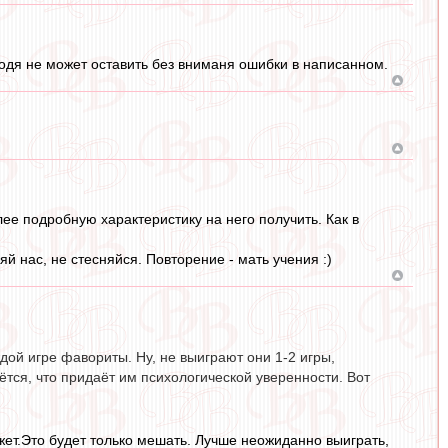
одя не может оставить без вниманя ошибки в написанном.
ее подробную характеристику на него получить. Как в
яй нас, не стесняйся. Повторение - мать учения :)
дой игре фавориты. Ну, не выиграют они 1-2 игры,
ётся, что придаёт им психологической уверенности. Вот
ожет.Это будет только мешать. Лучше неожиданно выиграть,