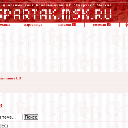
оманда
карта мира
магазин ВВ
гостевая ВВ
ф
вая книга ВВ
23
23:01