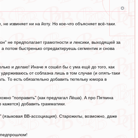
 не извиняет ни на йоту. Но кое-что объясняет всё-таки.
фон" не предполагает грамотности и лексики, выходящей за
 а потом быстренько отредактируешь сегментик и снова
олько и делаю! Иначе я сошёл бы с ума ещё до того, как
удерживаюсь от соблазна лишь в том случае (и опять-таки
ать. То есть обязательно добавить тютельку юмора в
 можно "поправить" (как предлагал Лёша). А про Пяткина
ор кажется) добавить грамматики.
" (языковая ВВ-ассоциация). Старожилы, возможно, даже
в педпрошлом!