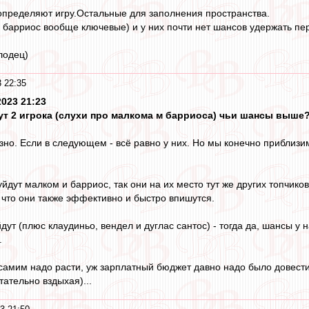
определяют игру.Остальные для заполнения пространства.
 барриос вообще ключевые) и у них почти нет шансов удержать пер
лодец)
 22:35
2023 21:23
дут 2 игрока (слухи про малкома м барриоса) чьи шансы выше
езно. Если в следующем - всё равно у них. Но мы конечно приблиз
 уйдут малком и барриос, так они на их место тут же других топчико
т что они также эффективно и быстро впишутся.
йдут (плюс клаудиньо, вендел и дуглас сантос) - тогда да, шансы у
.
самим надо расти, уж зарплатный бюджет давно надо было довести 
ательно вздыхая)...