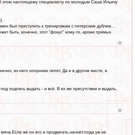
 об этом настоящему специалисту по молодым Саше Ильичу
).
лжен был приступить к тренировкам с питерским дублем...
ожет быть, конечно, этот "фокус" кому-то, кроме прямых
ечно, из него опорника лепят. Да и в другом месте, в
од подпись выдать - и всё. В их же присутствии и выдать,
ча.Если же он его и продвигать начнёт,тогда уж не