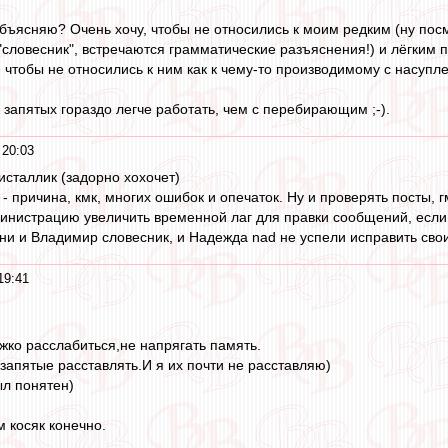
бъясняю? Очень хочу, чтобы не относились к моим редким (ну посмот
"словесник", встречаются грамматические разъяснения!) и лёгким
- чтобы не относились к ним как к чему-то производимому с насупл
 запятых гораздо легче работать, чем с перебирающим ;-).
 20:03
исталлик (задорно хохочет)
 причина, кмк, многих ошибок и опечаток. Ну и проверять посты, г
нистрацию увеличить временной лаг для правки сообщений, если
ени и Владимир словесник, и Надежда nad не успели исправить свои
19:41
жко расслабиться,не напрягать память.
запятые расставлять.И я их почти не расставляю)
ыл понятен)
м косяк конечно.