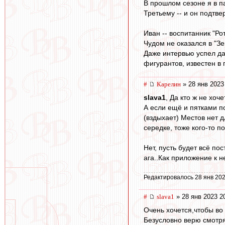
В прошлом сезоне я в п
Третьему -- и он подтвер
Иван -- воспитанник "Ро
Чудом не оказался в "Зе
Даже интервью успел дат
фигурантов, известен в 
#
Карелин
» 28 янв 2023
slava1
, Да кто ж не хоче
А если ещё и пятками по
(вздыхает) Местов нет д
середке, тоже кого-то п
Нет, пусть будет всё по
ага..Как приложение к 
Редактировалось 28 янв 202
#
slava1
» 28 янв 2023 2
Очень хочется,чтобы во 
Безусловно верю смотря