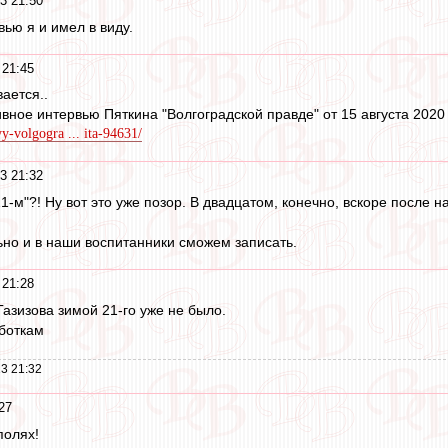
3 21:50
рвью я и имел в виду.
 21:45
вается..
вное интервью Пяткина "Волгоградской правде" от 15 августа 2020
yy-volgogra ... ita-94631/
3 21:32
21-м"?! Ну вот это уже позор. В двадцатом, конечно, вскоре после н
ьно и в наши воспитанники сможем записать.
 21:28
Газизова зимой 21-го уже не было.
аботкам
3 21:32
27
полях!