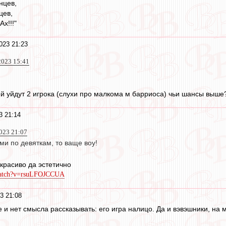
нцев,
цев,
х!!!"
023 21:23
2023 15:41
ей уйдут 2 игрока (слухи про малкома м барриоса) чьи шансы выше
3 21:14
023 21:07
ми по девяткам, то ваще воу!
 красиво да эстетично
watch?v=rsuLFOJCCUA
3 21:08
е и нет смысла рассказывать: его игра налицо. Да и вэвэшники, на