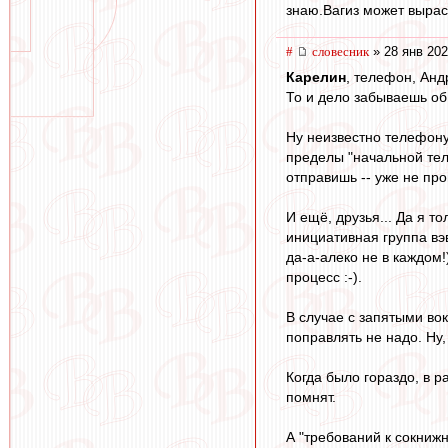
знаю.Вагиз может вырас
#
словесник
» 28 янв 202
Карелин
, телефон, Анд
То и дело забываешь об 
Ну неизвестно телефону
пределы "начальной тел
отправишь -- уже не про
И ещё, друзья... Да я т
инициативная группа вэ
да-а-алеко не в каждом!
процесс :-).
В случае с запятыми вок
поправлять не надо. Ну,
Когда было гораздо, в 
помнят.
А "требований к сокниж