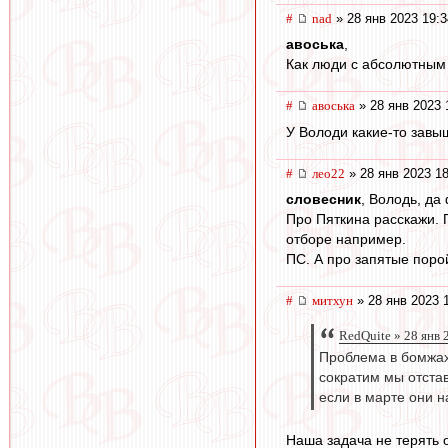
#
nad
» 28 янв 2023 19:3
авоська
,
Как люди с абсолютным 
#
авоська
» 28 янв 2023 
У Володи какие-то зав
#
лео22
» 28 янв 2023 18
словесник
, Володь, да 
Про Пяткина расскажи. 
отборе например.
ПС. А про запятые порой
#
митхун
» 28 янв 2023 
RedQuite » 28 янв 
Проблема в бомжах,
сократим мы отстав
если в марте они на
Наша задача не терять о