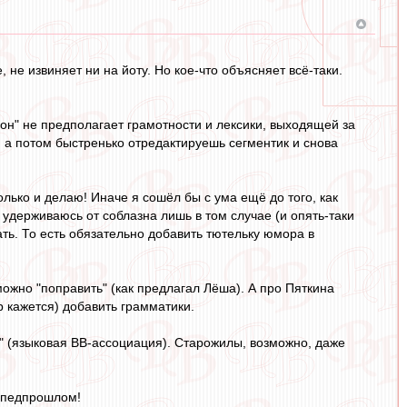
 не извиняет ни на йоту. Но кое-что объясняет всё-таки.
фон" не предполагает грамотности и лексики, выходящей за
 а потом быстренько отредактируешь сегментик и снова
олько и делаю! Иначе я сошёл бы с ума ещё до того, как
удерживаюсь от соблазна лишь в том случае (и опять-таки
ать. То есть обязательно добавить тютельку юмора в
 можно "поправить" (как предлагал Лёша). А про Пяткина
ор кажется) добавить грамматики.
" (языковая ВВ-ассоциация). Старожилы, возможно, даже
в педпрошлом!