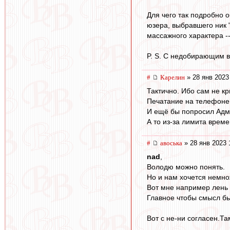
Для чего так подробно о
юзера, выбравшего ник 
массажного характера -
P. S. С недобирающим в
#
Карелин
» 28 янв 2023
Тактично. Ибо сам не кр
Печатание на телефоне -
И ещё бы попросил Адми
А то из-за лимита врем
#
авоська
» 28 янв 2023 
nad
,
Володю можно понять.
Но и нам хочется немно
Вот мне например лень 
Главное чтобы смысл б
Вот с не-ни согласен.Та