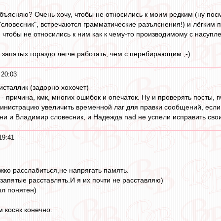
бъясняю? Очень хочу, чтобы не относились к моим редким (ну посмот
"словесник", встречаются грамматические разъяснения!) и лёгким
- чтобы не относились к ним как к чему-то производимому с насупл
 запятых гораздо легче работать, чем с перебирающим ;-).
 20:03
исталлик (задорно хохочет)
 причина, кмк, многих ошибок и опечаток. Ну и проверять посты, г
нистрацию увеличить временной лаг для правки сообщений, если
ени и Владимир словесник, и Надежда nad не успели исправить свои
19:41
жко расслабиться,не напрягать память.
запятые расставлять.И я их почти не расставляю)
ыл понятен)
м косяк конечно.