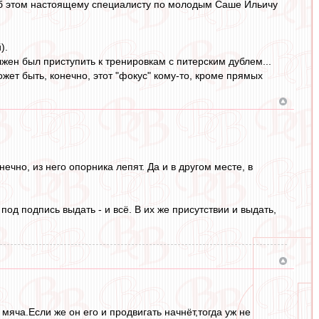
 об этом настоящему специалисту по молодым Саше Ильичу
).
лжен был приступить к тренировкам с питерским дублем...
ожет быть, конечно, этот "фокус" кому-то, кроме прямых
ечно, из него опорника лепят. Да и в другом месте, в
од подпись выдать - и всё. В их же присутствии и выдать,
ча.Если же он его и продвигать начнёт,тогда уж не