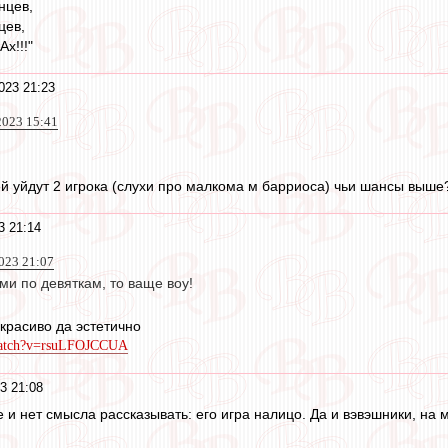
нцев,
цев,
х!!!"
023 21:23
2023 15:41
ей уйдут 2 игрока (слухи про малкома м барриоса) чьи шансы выше
3 21:14
023 21:07
ми по девяткам, то ваще воу!
 красиво да эстетично
watch?v=rsuLFOJCCUA
3 21:08
е и нет смысла рассказывать: его игра налицо. Да и вэвэшники, на