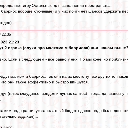
определяют игру.Остальные для заполнения пространства.
 барриос вообще ключевые) и у них почти нет шансов удержать пер
лодец)
 22:35
2023 21:23
дут 2 игрока (слухи про малкома м барриоса) чьи шансы выше
езно. Если в следующем - всё равно у них. Но мы конечно приблиз
 уйдут малком и барриос, так они на их место тут же других топчико
т что они также эффективно и быстро впишутся.
йдут (плюс клаудиньо, вендел и дуглас сантос) - тогда да, шансы у
.
самим надо расти, уж зарплатный бюджет давно надо было довести 
ательно вздыхая)...