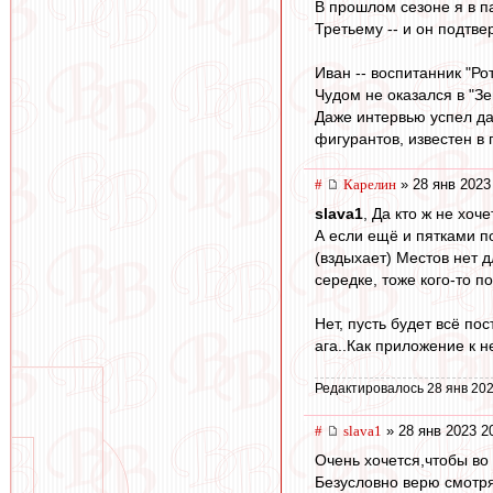
В прошлом сезоне я в п
Третьему -- и он подтвер
Иван -- воспитанник "Ро
Чудом не оказался в "Зе
Даже интервью успел дат
фигурантов, известен в 
#
Карелин
» 28 янв 2023
slava1
, Да кто ж не хоче
А если ещё и пятками по
(вздыхает) Местов нет д
середке, тоже кого-то п
Нет, пусть будет всё по
ага..Как приложение к 
Редактировалось 28 янв 202
#
slava1
» 28 янв 2023 2
Очень хочется,чтобы во 
Безусловно верю смотря