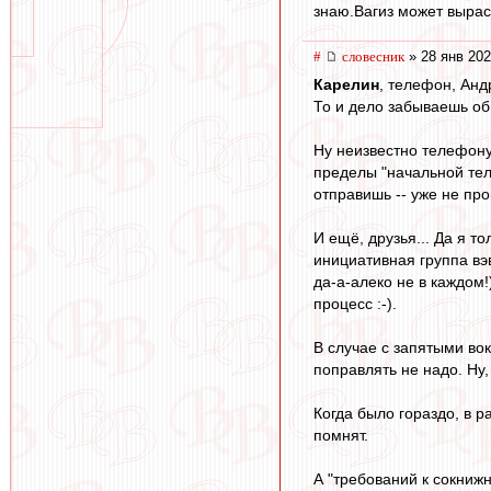
знаю.Вагиз может вырас
#
словесник
» 28 янв 202
Карелин
, телефон, Анд
То и дело забываешь об 
Ну неизвестно телефону
пределы "начальной тел
отправишь -- уже не про
И ещё, друзья... Да я т
инициативная группа вэ
да-а-алеко не в каждом!
процесс :-).
В случае с запятыми вок
поправлять не надо. Ну,
Когда было гораздо, в 
помнят.
А "требований к сокниж