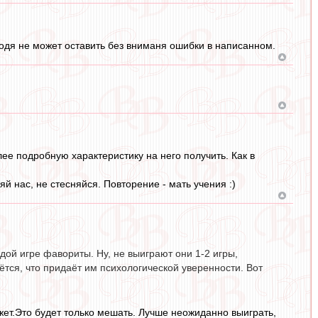
одя не может оставить без вниманя ошибки в написанном.
ее подробную характеристику на него получить. Как в
яй нас, не стесняйся. Повторение - мать учения :)
дой игре фавориты. Ну, не выиграют они 1-2 игры,
ётся, что придаёт им психологической уверенности. Вот
ожет.Это будет только мешать. Лучше неожиданно выиграть,