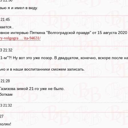
3 21:50
рвью я и имел в виду.
 21:45
вается..
вное интервью Пяткина "Волгоградской правде" от 15 августа 2020
yy-volgogra ... ita-94631/
3 21:32
21-м"?! Ну вот это уже позор. В двадцатом, конечно, вскоре после н
ьно и в наши воспитанники сможем записать.
 21:28
Газизова зимой 21-го уже не было.
аботкам
3 21:32
27
полях!