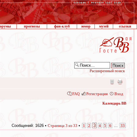
орумы
прогнозы
фан-клуб
юмор
музей
ссылки
Расширенный поиск
FAQ
Регистрация
Вход
Календарь ВВ
3
Сообщений: 1626 •
Страница
3
из
33
•
1
2
4
5
6
...
33