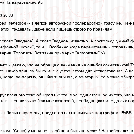
ти.Не перехвалить бы .
3 20:33
рей, телефон -- в лёгкой автобусной послеработной трясучке. Не-не,
этих "тэ-девять". Даже если пишешь строго по правилам.
 слово "вводное"! А слово "водное" известно. А поскольку "умный 
ефонной школы", то и... Особенно когда перечитаешь и отправишь,
верив. Торопясь. Вот такие примерно "алгоритмы" :-).
олько и делаю, что не обращаю внимания на ошибки сокнижников! Т
вэшников пришла бы ко мне с устройством для четвертования. А не 
), когда, во-первых, ошибка типичная, а во-вторых, её можно обыгр
руг вводного тоже обыграл их: это, мол, единственное из того, что
 так... ненавязчиво (как мне казалось), необидно (как мне до сих п
разы больше времени, предлагал целые выпуски под грифом "ЯзВВа
никам" (Саша) у меня нет вообще и быть не может! Натребовался 