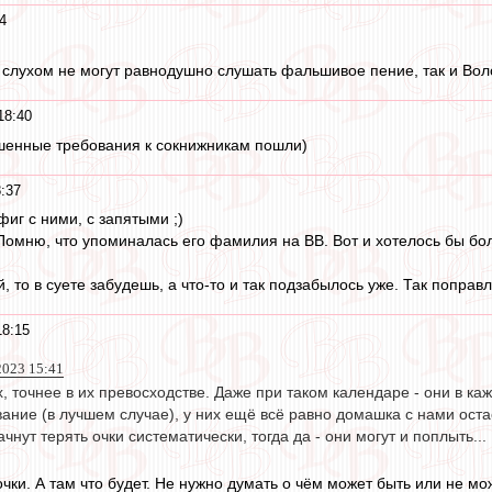
4
слухом не могут равнодушно слушать фальшивое пение, так и Вол
18:40
ышенные требования к сокнижникам пошли)
:37
фиг с ними, с запятыми ;)
Помню, что упоминалась его фамилия на ВВ. Вот и хотелось бы бол
, то в суете забудешь, а что-то и так подзабылось уже. Так поправл
18:15
2023 15:41
 точнее в их превосходстве. Даже при таком календаре - они в каж
ание (в лучшем случае), у них ещё всё равно домашка с нами оста
чнут терять очки систематически, тогда да - они могут и поплыть...
чки. А там что будет. Не нужно думать о чём может быть или не м