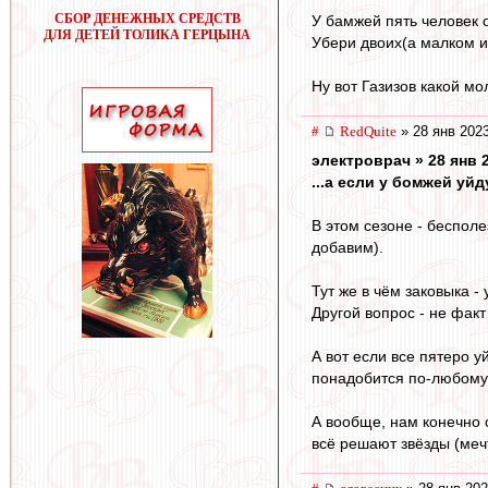
СБОР ДЕНЕЖНЫХ СРЕДСТВ
У бамжей пять человек 
ДЛЯ ДЕТЕЙ ТОЛИКА ГЕРЦЫНА
Убери двоих(а малком и
Ну вот Газизов какой мо
#
RedQuite
» 28 янв 2023
электроврач » 28 янв 
...а если у бомжей уй
В этом сезоне - беспол
добавим).
Тут же в чём заковыка -
Другой вопрос - не фак
А вот если все пятеро у
понадобится по-любому
А вообще, нам конечно 
всё решают звёзды (мечт