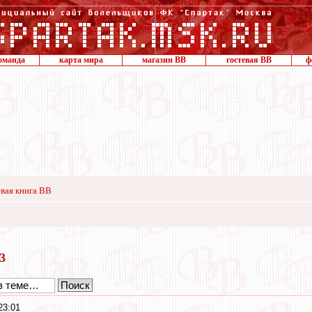
оманда
карта мира
магазин ВВ
гостевая ВВ
ф
вая книга ВВ
23
23:01