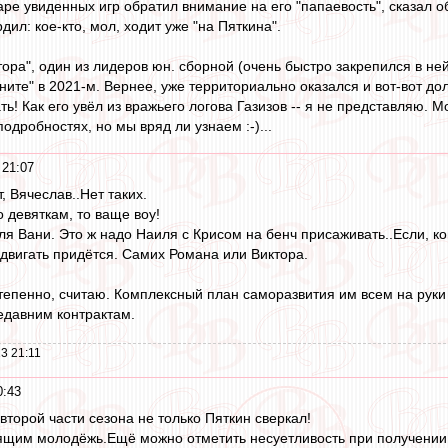
аре увиденных игр обратил внимание на его "папаевость", сказал
дил: кое-кто, мол, ходит уже "на Пяткина".
тора", один из лидеров юн. сборной (очень быстро закрепился в ней
ните" в 2021-м. Вернее, уже территориально оказался и вот-вот до
ь! Как его увёл из вражьего логова Газизов -- я не представляю. М
подробностях, но мы вряд ли узнаем :-)...
 21:07
т, Вячеслав..Нет таких.
 девяткам, то ваще воу!
ля Вани. Это ж надо Наиля с Крисом на бенч присаживать..Если, кон
одвигать придётся. Самих Романа или Виктора.
степенно, считаю. Комплексный план саморазвития им всем на руки п
недавним контрактам.
3 21:11
0:43
второй части сезона не только Пяткин сверкал!
щим молодёжь.Ещё можно отметить несуетливость при получении мя