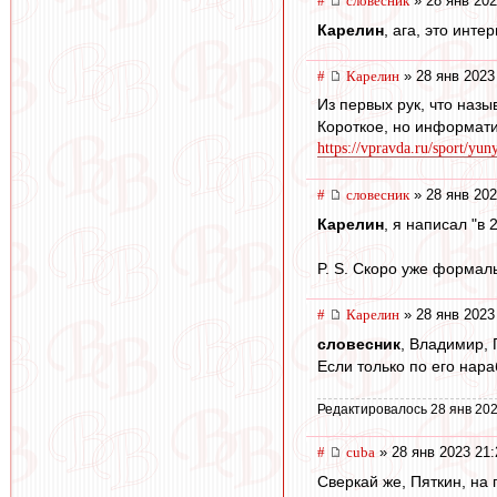
#
словесник
» 28 янв 202
Карелин
, ага, это инте
#
Карелин
» 28 янв 2023
Из первых рук, что назы
Короткое, но информати
https://vpravda.ru/sport/yun
#
словесник
» 28 янв 202
Карелин
, я написал "в 
P. S. Скоро уже формал
#
Карелин
» 28 янв 2023
словесник
, Владимир, 
Если только по его нар
Редактировалось 28 янв 202
#
cuba
» 28 янв 2023 21:
Сверкай же, Пяткин, на 