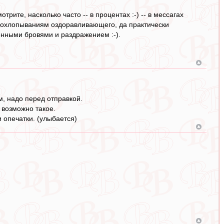
рите, насколько часто -- в процентах :-) -- в мессагах
 похлопываниям оздоравливающего, да практически
енными бровями и раздражением :-).
м, надо перед отправкой.
 возможно такое.
 опечатки. (улыбается)