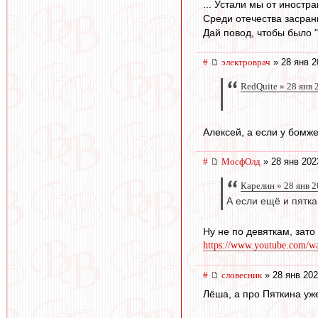
... Устали мы от иностра
Среди отечества засран
Дай повод, чтобы было "А
#
электроврач
» 28 янв 2
RedQuite » 28 янв 
Алексей, а если у бомж
#
МосфОлд
» 28 янв 202
Карелин » 28 янв 2
А если ещё и пятка
Ну не по девяткам, зато
https://www.youtube.com/
#
словесник
» 28 янв 202
Лёша, а про Пяткина уж