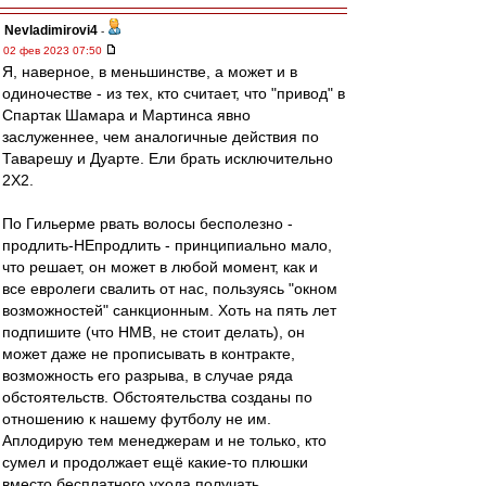
Nevladimirovi4
-
02 фев 2023 07:50
Я, наверное, в меньшинстве, а может и в
одиночестве - из тех, кто считает, что "привод" в
Спартак Шамара и Мартинса явно
заслуженнее, чем аналогичные действия по
Таварешу и Дуарте. Ели брать исключительно
2Х2.
По Гильерме рвать волосы бесполезно -
продлить-НЕпродлить - принципиально мало,
что решает, он может в любой момент, как и
все евролеги свалить от нас, пользуясь "окном
возможностей" санкционным. Хоть на пять лет
подпишите (что НМВ, не стоит делать), он
может даже не прописывать в контракте,
возможность его разрыва, в случае ряда
обстоятельств. Обстоятельства созданы по
отношению к нашему футболу не им.
Аплодирую тем менеджерам и не только, кто
сумел и продолжает ещё какие-то плюшки
вместо бесплатного ухода получать.