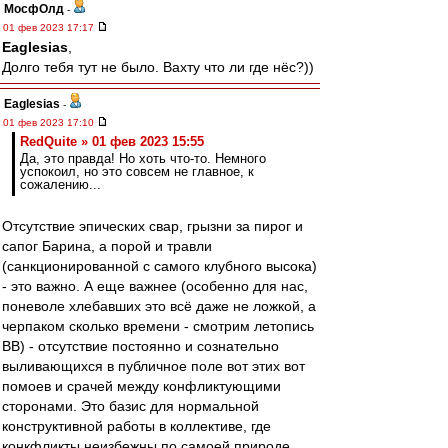
МосфОлд
-
01 фев 2023 17:17
Eaglesias
,
Долго тебя тут не было. Вахту что ли где нёс?))
Eaglesias
-
01 фев 2023 17:10
RedQuite » 01 фев 2023 15:55
Да, это правда! Но хоть что-то. Немного
успокоил, но это совсем не главное, к
сожалению...
Отсутствие эпических свар, грызни за пирог и
сапог Барина, а порой и травли
(санкционированной с самого клубного высока)
- это важно. А еще важнее (особенно для нас,
поневоле хлебавших это всё даже не ложкой, а
черпаком сколько времени - смотрим летопись
ВВ) - отсутствие постоянно и сознательно
выливающихся в публичное поле вот этих вот
помоев и срачей между конфликтующими
сторонами. Это базис для нормальной
конструктивной работы в коллективе, где
конкфликты неизбежны по самоей природе