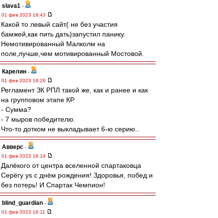
slava1
-
01 фев 2023 18:43
Какой то левый сайт( не без участия
бамжей,как пить дать)запустил панику.
Немотивированный Малколм на
поле,лучше,чем мотивированный Мостовой.
Карелин
-
01 фев 2023 18:26
Регламент ЗК РПЛ такой же, как и ранее и как
на групповом этапе КР.
- Сумма?
- 7 мыров победителю.
Что-то дотком не выкладывает 6-ю серию..
Авверс
-
01 фев 2023 18:14
Далёкого от центра вселенной спартаковца
Серёгу ys с днём рождения! Здоровья, побед и
без потерь! И Спартак Чемпион!
blind_guardian
-
01 фев 2023 18:11