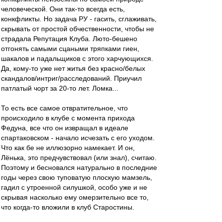
человеческой. Они так-то всегда есть,
конкфликты. Но задача РУ - гасить, сглаживать,
скрывать от простой обчественности, чтобы не
страдала Репутация Клуба. Люто-бешено
отгонять самыми сцаными тряпками гиен,
шакалов и падальщиков с этого харчующихся.
Да, кому-то уже нет житья без красно/белых
скандалов/интриг/расследований. Приучил
патлатый чорт за 20-то лет. Ломка...
То есть все самое отвратительное, что
происходило в клубе с момента прихода
Федуна, все что он извращал в идеале
спартаковском - начало исчезать с его уходом.
Что как бе не иллюзорно намекает. И он,
Лёнька, это предчувствовал (или знал), считаю.
Поэтому и бесновался натурально в последние
годы через свою туповатую плоскую мамзель,
гадил с утроенной силушкой, особо уже и не
скрывая насколько ему омерзительно все то,
что когда-то вложили в клуб Старостины.