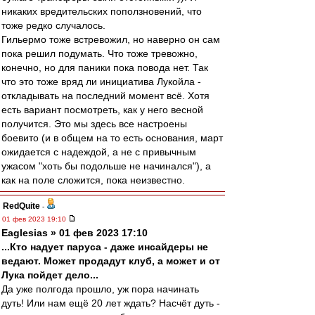
никаких вредительских поползновений, что
тоже редко случалось.
Гильермо тоже встревожил, но наверно он сам
пока решил подумать. Что тоже тревожно,
конечно, но для паники пока повода нет. Так
что это тоже вряд ли инициатива Лукойла -
откладывать на последний момент всё. Хотя
есть вариант посмотреть, как у него весной
получится. Это мы здесь все настроены
боевито (и в общем на то есть основания, март
ожидается с надеждой, а не с привычным
ужасом "хоть бы подольше не начинался"), а
как на поле сложится, пока неизвестно.
RedQuite
-
01 фев 2023 19:10
Eaglesias » 01 фев 2023 17:10
...Кто надует паруса - даже инсайдеры не
ведают. Может продадут клуб, а может и от
Лука пойдет дело...
Да уже полгода прошло, уж пора начинать
дуть! Или нам ещё 20 лет ждать? Насчёт дуть -