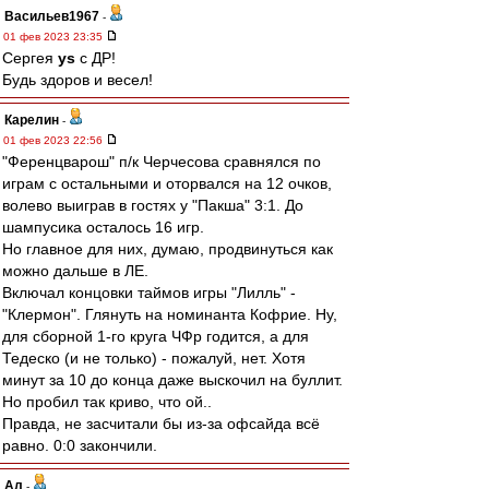
Васильев1967
-
01 фев 2023 23:35
Сергея
ys
с ДР!
Будь здоров и весел!
Карелин
-
01 фев 2023 22:56
"Ференцварош" п/к Черчесова сравнялся по
играм с остальными и оторвался на 12 очков,
волево выиграв в гостях у "Пакша" 3:1. До
шампусика осталось 16 игр.
Но главное для них, думаю, продвинуться как
можно дальше в ЛЕ.
Включал концовки таймов игры "Лилль" -
"Клермон". Глянуть на номинанта Кофрие. Ну,
для сборной 1-го круга ЧФр годится, а для
Тедеско (и не только) - пожалуй, нет. Хотя
минут за 10 до конца даже выскочил на буллит.
Но пробил так криво, что ой..
Правда, не засчитали бы из-за офсайда всё
равно. 0:0 закончили.
Ал
-