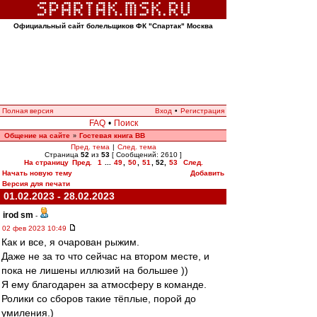
Официальный сайт болельщиков ФК "Спартак" Москва
Полная версия
Вход
•
Регистрация
FAQ
•
Поиск
Общение на сайте
Гостевая книга ВВ
»
Пред. тема
|
След. тема
Страница
52
из
53
[ Сообщений: 2610 ]
На страницу
Пред.
1
...
49
,
50
,
51
,
52
,
53
След.
Начать новую тему
Добавить
Версия для печати
01.02.2023 - 28.02.2023
irod sm
-
02 фев 2023 10:49
Как и все, я очарован рыжим.
Даже не за то что сейчас на втором месте, и
пока не лишены иллюзий на большее ))
Я ему благодарен за атмосферу в команде.
Ролики со сборов такие тёплые, порой до
умиления.)