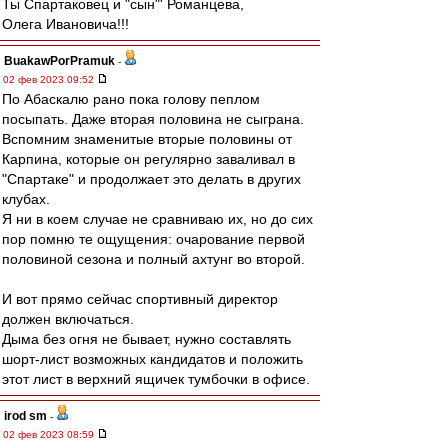
Ты Спартаковец и "сын"' Романцева,
Олега Ивановича!!!
BuakawPorPramuk
-
02 фев 2023 09:52
По Абаскалю рано пока голову пеплом
посыпать. Даже вторая половина не сыграна.
Вспомним знаменитые вторые половины от
Карпина, которые он регулярно заваливал в
"Спартаке" и продолжает это делать в других
клубах.
Я ни в коем случае не сравниваю их, но до сих
пор помню те ощущения: очарование первой
половиной сезона и полный ахтунг во второй.
И вот прямо сейчас спортивный директор
должен включаться.
Дыма без огня не бывает, нужно составлять
шорт-лист возможных кандидатов и положить
этот лист в верхний ящичек тумбочки в офисе.
irod sm
-
02 фев 2023 08:59