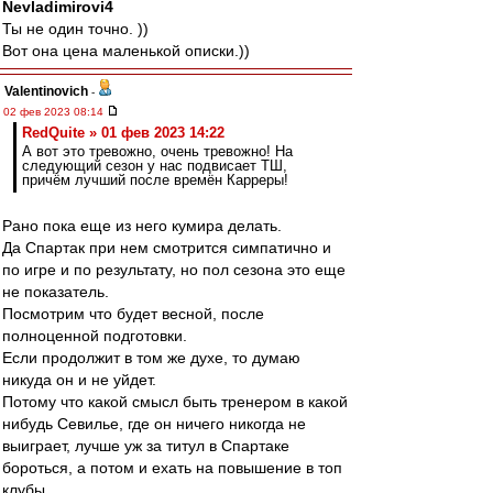
Nevladimirovi4
Ты не один точно. ))
Вот она цена маленькой описки.))
Valentinovich
-
02 фев 2023 08:14
RedQuite » 01 фев 2023 14:22
А вот это тревожно, очень тревожно! На
следующий сезон у нас подвисает ТШ,
причём лучший после времён Карреры!
Рано пока еще из него кумира делать.
Да Спартак при нем смотрится симпатично и
по игре и по результату, но пол сезона это еще
не показатель.
Посмотрим что будет весной, после
полноценной подготовки.
Если продолжит в том же духе, то думаю
никуда он и не уйдет.
Потому что какой смысл быть тренером в какой
нибудь Севилье, где он ничего никогда не
выиграет, лучше уж за титул в Спартаке
бороться, а потом и ехать на повышение в топ
клубы.