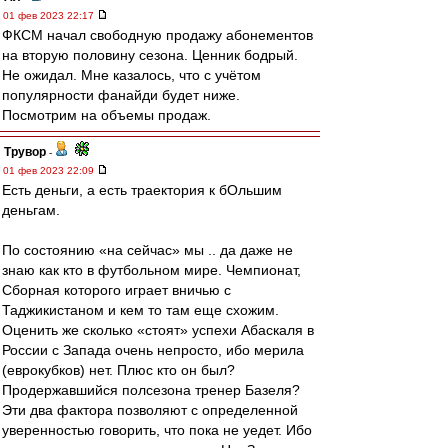
01 фев 2023 22:17
ФКСМ начал свободную продажу абонементов
на вторую половину сезона. Ценник бодрый.
Не ожидал. Мне казалось, что с учётом
популярности фанайди будет ниже.
Посмотрим на объемы продаж.
Трувор
-
01 фев 2023 22:09
Есть деньги, а есть траектория к бОльшим
деньгам.
По состоянию «на сейчас» мы .. да даже не
знаю как кто в футбольном мире. Чемпионат,
Сборная которого играет вничью с
Таджикистаном и кем то там еще схожим.
Оценить же сколько «стоят» успехи Абаскаля в
России с Запада очень непросто, ибо мерила
(еврокубков) нет. Плюс кто он был?
Продержавшийся полсезона тренер Базеля?
Эти два фактора позволяют с определенной
уверенностью говорить, что пока не уедет. Ибо