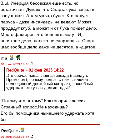
З.Ы. Инерция бесовская еще есть, но
остаточная. Думаю, что Спартак уже вошел в
зону штиля. А там уж что будет. Кто надует
паруса - даже инсайдеры не ведают. Может
продадут клуб, а может и от Лука пойдет дело.
Много факторов, что повлиять могут. И,
понятное дело, далеко не спортивных. Спорт
щас вообще дело даже не десятое, а -дцатое!
mp
-
01 фев 2023 16:48
RedQuite » 01 фев 2023 14:22
Это сейчас наша главная звезда (наряду с
Промесом), почему нельзя с ним заключить
полноценный достойный контракт, способный
удержать его у нас долгие годы?
"Потому что потому" Как говорил классик.
Странный вопрос.Не находишь?
Его бы помощника нынешнего удержать хотя
бы.
RedQuite
-
01 фев 2023 16:46