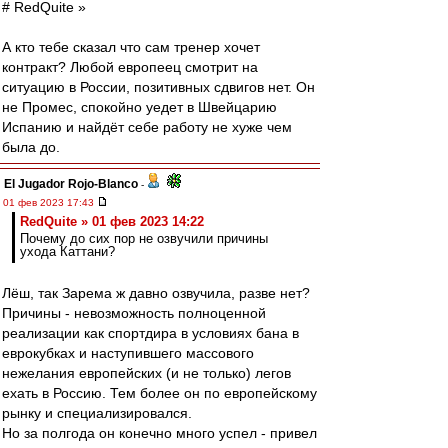
# RedQuite »
А кто тебе сказал что сам тренер хочет
контракт? Любой европеец смотрит на
ситуацию в России, позитивных сдвигов нет. Он
не Промес, спокойно уедет в Швейцарию
Испанию и найдёт себе работу не хуже чем
была до.
El Jugador Rojo-Blanco
-
01 фев 2023 17:43
RedQuite » 01 фев 2023 14:22
Почему до сих пор не озвучили причины
ухода Каттани?
Лёш, так Зарема ж давно озвучила, разве нет?
Причины - невозможность полноценной
реализации как спортдира в условиях бана в
еврокубках и наступившего массового
нежелания европейских (и не только) легов
ехать в Россию. Тем более он по европейскому
рынку и специализировался.
Но за полгода он конечно много успел - привел