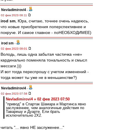
Nevladimirovi4
-
02 фев 2023 08:11
irod sm
, Юра, считаю, точнее очень надеюсь,
что новые приобретения поперспективнее и
покруче. И самое главное - поНЕОБХОДИМЕЕ)
irod sm
-
02 фев 2023 08:01
Володь, лишь одна забытая частичка «не»
кардинально поменяла тональность и смысл
мессаги.)))
И вот тогда переспрошу с учетом изменений -
тогда может ты уже не в меньшинстве?)
Nevladimirovi4
-
02 фев 2023 07:58
Nevladimirovi4 » 02 фев 2023 07:50
"привод" в Спартак Шамара и Мартинса явно
заслуженнее, чем аналогичные действия по
Таварешу и Дуарте. Ели брать
исключительно 2Х2.
читать "... явно НЕ заслуженее..."