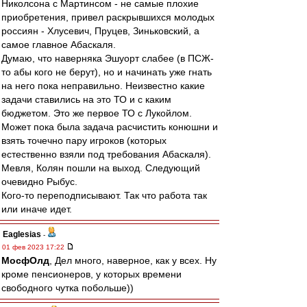
Николсона с Мартинсом - не самые плохие
приобретения, привел раскрывшихся молодых
россиян - Хлусевич, Пруцев, Зиньковский, а
самое главное Абаскаля.
Думаю, что наверняка Эшуорт слабее (в ПСЖ-
то абы кого не берут), но и начинать уже гнать
на него пока неправильно. Неизвестно какие
задачи ставились на это ТО и с каким
бюджетом. Это же первое ТО с Лукойлом.
Может пока была задача расчистить конюшни и
взять точечно пару игроков (которых
естественно взяли под требования Абаскаля).
Мевля, Колян пошли на выход. Следующий
очевидно Рыбус.
Кого-то переподписывают. Так что работа так
или иначе идет.
Eaglesias
-
01 фев 2023 17:22
МосфОлд
, Дел много, наверное, как у всех. Ну
кроме пенсионеров, у которых времени
свободного чутка побольше))