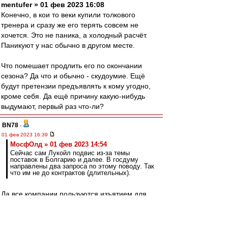
mentufer » 01 фев 2023 16:08
Конечно, в кои то веки купили толкового
тренера и сразу же его терять совсем не
хочется. Это не паника, а холодный расчёт.
Паникуют у нас обычно в другом месте.
Что помешает продлить его по окончании
сезона? Да что и обычно - скудоумие. Ещё
будут претензии предъявлять к кому угодно,
кроме себя. Да ещё причину какую-нибудь
выдумают, первый раз что-ли?
BN78
-
01 фев 2023 16:39
МосфОлд » 01 фев 2023 14:54
Сейчас сам Лукойл подвис из-за темы
поставок в Болгарию и далее. В госдуму
направлены два запроса по этому поводу. Так
что им не до контрактов (длительных).
Да все компании пользуются изъятием для
Болгарии на эмбарго до 05.02. и гонят через
нее нефть, из которой потом много чего
делают и много куда поставляют. Больше всех