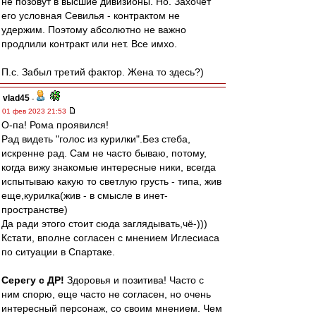
не позовут в высшие дивизионы. Но. Захочет
его условная Севилья - контрактом не
удержим. Поэтому абсолютно не важно
продлили контракт или нет. Все имхо.
П.с. Забыл третий фактор. Жена то здесь?)
vlad45
-
01 фев 2023 21:53
О-па! Рома проявился!
Рад видеть "голос из курилки".Без стеба,
искренне рад. Сам не часто бываю, потому,
когда вижу знакомые интересные ники, всегда
испытываю какую то светлую грусть - типа, жив
еще,курилка(жив - в смысле в инет-
пространстве)
Да ради этого стоит сюда заглядывать,чё-)))
Кстати, вполне согласен с мнением Иглесиаса
по ситуации в Спартаке.
Серегу с ДР!
Здоровья и позитива! Часто с
ним спорю, еще часто не согласен, но очень
интересный персонаж, со своим мнением. Чем