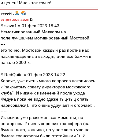
и ценен! Мне - так точно!
recchi
-
01 фев 2023 21:28
# slava1 » 01 фев 2023 18:43
Немотивированный Малколм на
поле,лучше,чем мотивированный Мостовой.
---
это точно, Мостовой каждый раз против нас
наскипидаренный выходит, а-ля все бамжи в
начале 2000-х.
# RedQuite » 01 фев 2023 14:22
Короче, уже очень много вопросов накопилось
к "закрытому совету директоров московского
клуба". И никаких изменений после ухода
Федуна пока не видно (даже тыц-тыц опять
нарисовался), что очень удручает и огорчает...
----
Иглесиас уже разложил все моменты, но
повторюсь: 2 очень хороших трансфера (на
бумаге пока, конечно, но у нас часто уже на
бумаге трансферы были отстойными )). И