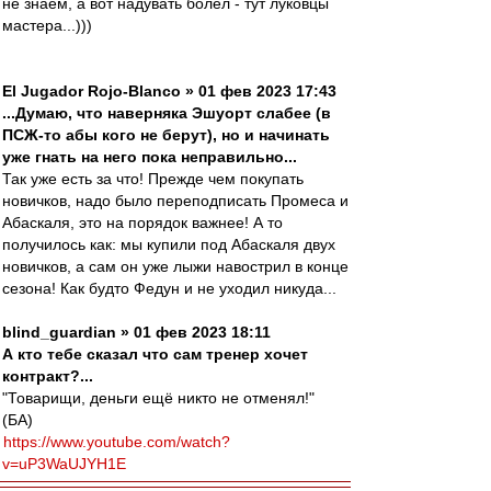
не знаем, а вот надувать болел - тут луковцы
мастера...)))
El Jugador Rojo-Blanco » 01 фев 2023 17:43
...Думаю, что наверняка Эшуорт слабее (в
ПСЖ-то абы кого не берут), но и начинать
уже гнать на него пока неправильно...
Так уже есть за что! Прежде чем покупать
новичков, надо было переподписать Промеса и
Абаскаля, это на порядок важнее! А то
получилось как: мы купили под Абаскаля двух
новичков, а сам он уже лыжи навострил в конце
сезона! Как будто Федун и не уходил никуда...
blind_guardian » 01 фев 2023 18:11
А кто тебе сказал что сам тренер хочет
контракт?...
"Товарищи, деньги ещё никто не отменял!"
(БА)
https://www.youtube.com/watch?
v=uP3WaUJYH1E