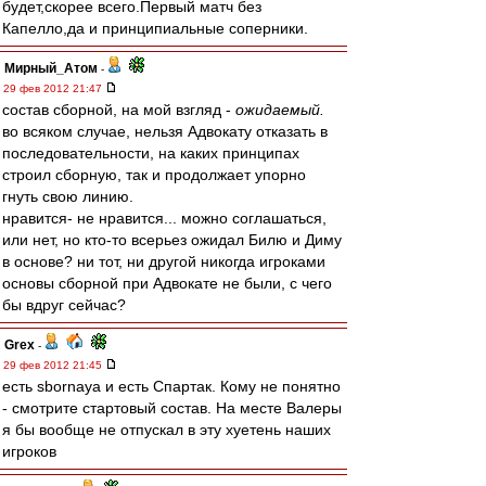
будет,скорее всего.Первый матч без
Капелло,да и принципиальные соперники.
Мирный_Атом
-
29 фев 2012 21:47
состав сборной, на мой взгляд -
ожидаемый.
во всяком случае, нельзя Адвокату отказать в
последовательности, на каких принципах
строил сборную, так и продолжает упорно
гнуть свою линию.
нравится- не нравится... можно соглашаться,
или нет, но кто-то всерьез ожидал Билю и Диму
в основе? ни тот, ни другой никогда игроками
основы сборной при Адвокате не были, с чего
бы вдруг сейчас?
Grex
-
29 фев 2012 21:45
есть sbornaya и есть Спартак. Кому не понятно
- смотрите стартовый состав. На месте Валеры
я бы вообще не отпускал в эту хуетень наших
игроков