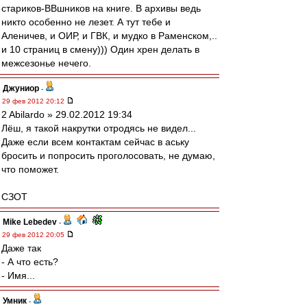
стариков-ВВшников на книге. В архивы ведь
никто особенно не лезет. А тут тебе и
Аленичев, и ОИР, и ГВК, и мудко в Раменском,..
и 10 страниц в смену))) Один хрен делать в
межсезонье нечего.
Джуниор
-
29 фев 2012 20:12
2 Abilardo » 29.02.2012 19:34
Лёш, я такой накрутки отродясь не видел...
Даже если всем контактам сейчас в аську
бросить и попросить проголосовать, не думаю,
что поможет.
СЗОТ
Mike Lebedev
-
29 фев 2012 20:05
Даже так
- А что есть?
- Имя...
Умник
-