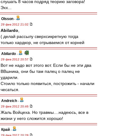
слушать 8 часов подряд теорию заговора!
Эхх...
Olsson
-
29 фев 2012 21:02
Abilardo
,
( делай рассылу сверхсикретную тогда
только хардкор, не отрываемся от корней
Abilardo
-
29 фев 2012 20:57
Вот не надо вот этого вот. Если бы не эти два
ВВшника, они бы там палец о палец не
ударили.
Стоило только появиться, построжить - начали
чесаться.
Andreich
-
29 фев 2012 20:46
Жаль Войцеха. Но травмы....надеюсь, все в
жизни у него сложится хорошо!
Край
-
29 фев 2012 20:28