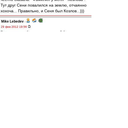
Тут друг Сени повалился на землю, отчаянно
хохоча... Правильно, и Сеня был Козлов...)))
Mike Lebedev
-
29 фев 2012 19:56
Вася потряс, буду откровенен. Обнимается с
Абрамовичем, хватает за сиськи Водянову - и
параллельно сидит на жепе ровно, ждет
Издателя, аки невинная Аленушка у пруда
Я бы при такой вводной уже в СП обмывал
Букера, и не локального, а общечеловеческого
:D
Спектр
-
29 фев 2012 19:48
В истории "Спартака" был как минимум один
Козлов - Михаил, который тренировал
"Спартак" в его самое первое чемпионство
:)))))
have got no nick
-
29 фев 2012 19:45
Abilardo » 29 фев 2012 20:38