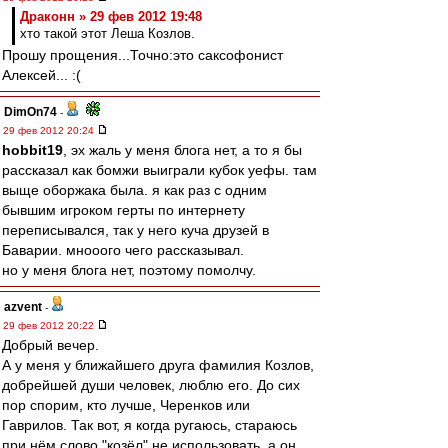
Драконн » 29 фев 2012 19:48
хто такой этот Леша Козлов.
Прошу прощения...Точно:это саксофонист
Алексей... :(
DimOn74
-
29 фев 2012 20:24
hobbit19
, эх жаль у меня блога нет, а то я бы
рассказал как бомжи выиграли кубок уефы. там
выще оборжака была. я как раз с одним
бывшим игроком герты по интернету
переписывался, так у него куча друзей в
Баварии. мнооого чего рассказывал.
но у меня блога нет, поэтому помолчу.
azvent
-
29 фев 2012 20:22
Добрый вечер.
А у меня у ближайшего друга фамилия Козлов,
добрейшей души человек, люблю его. До сих
пор спорим, кто лучше, Черенков или
Гаврилов. Так вот, я когда ругаюсь, стараюсь
при нём слово "козёл" не использовать, а он