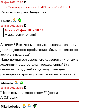
29 фев 2012 20:03
http://www.sports.ru/football/137582964.html
Рыжков, который Владислав
Ehidna
-
29 фев 2012 20:03
Grex » 29 фев 2012 20:57
А да... верните тити!
А зачем? Все, что мог он уже высказал за пару
дней недавнего пребывания. Дальше только по
кругу стотыщ раз))
Надо дождаться смены его фаворита (кто там в
хохляндии еще остался неохваченный?) и
снова на пару дней сюда запустить для
расширения кругозора местного населения.))
Abilardo
-
29 фев 2012 20:03
"Что в вымени мине твоем?" (почти
А.С.Пушкин).
Mike Lebedev
-