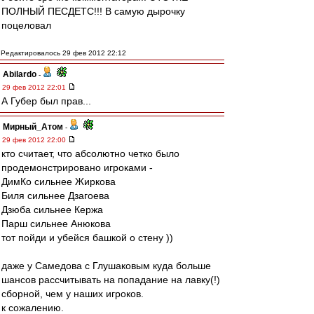
ПОЛНЫЙ ПЕСДЕТС!!! В самую дырочку
поцеловал
Редактировалось 29 фев 2012 22:12
Abilardo
-
29 фев 2012 22:01
А Губер был прав...
Мирный_Атом
-
29 фев 2012 22:00
кто считает, что абсолютно четко было
продемонстрировано игроками -
ДимКо сильнее Жиркова
Биля сильнее Дзагоева
Дзюба сильнее Кержа
Парш сильнее Анюкова
тот пойди и убейся башкой о стену ))
даже у Самедова с Глушаковым куда больше
шансов рассчитывать на попадание на лавку(!)
сборной, чем у наших игроков.
к сожалению.