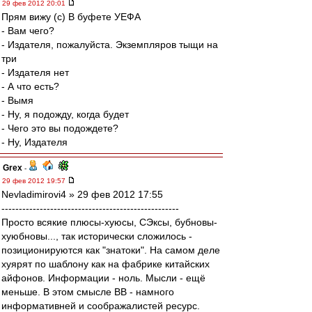
29 фев 2012 20:01
Прям вижу (с) В буфете УЕФА
- Вам чего?
- Издателя, пожалуйста. Экземпляров тыщи на
три
- Издателя нет
- А что есть?
- Вымя
- Ну, я подожду, когда будет
- Чего это вы подождете?
- Ну, Издателя
Grex
-
29 фев 2012 19:57
Nevladimirovi4 » 29 фев 2012 17:55
---------------------------------------------------
Просто всякие плюсы-хуюсы, СЭксы, бубновы-
хуюбновы..., так исторически сложилось -
позиционируются как "знатоки". На самом деле
хуярят по шаблону как на фабрике китайских
айфонов. Информации - ноль. Мысли - ещё
меньше. В этом смысле ВВ - намного
информативней и соображалистей ресурс.