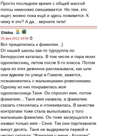
Просто последнее время с общей массой
попсы немножко смешивается. Но тем, кто
ищет, можно пока ещё и здесь поживится. К
чему я это? А да... верните тити!
Ehidna
-
29 фев 2012 19:56
Вот прицепились к фамилии...)
От нашей школы как-то тургруппа по
Белоруссии каталась. В том числе и пара моих
одноклассниц, летом после 6-го класса. Потом
одна из этих девчонок рассказывала, как шли
они вдвоем по улице в Гомеле, кажется,
познакомились с мальчишками-ровесниками.
Одному из них понравилась моя
одноклассница Таня. Он спросил имя, потом
фамилию... Таня имя назвала, а фамилию
сказать стеснялась и отнекивалась. В качестве
контратаки тоже стала выпытывать у того
мальчишки фамилию. Он тоже засмущался и
назвал только имя - Сеня. Так они партизанили
минут десять. Таня не выдержала первой и
честно сказала: "Фамилия у меня - Козлова".