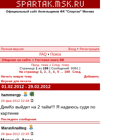
Официальный сайт болельщиков ФК "Спартак" Москва
Полная версия
Вход
•
Регистрация
FAQ
•
Поиск
Общение на сайте
Гостевая книга ВВ
»
Пред. тема
|
След. тема
Страница
1
из
188
[ Сообщений: 9391 ]
На страницу
1
,
2
,
3
,
4
,
5
...
188
След.
Начать новую тему
Добавить
Версия для печати
01.02.2012 - 29.02.2012
hammergp
-
29 фев 2012 22:48
ДимКо выйдет на 2 тайм!!! Я надеюсь судя по
картинке
Последнее сообщение
MaratAnaliteg
-
29 фев 2012 22:45