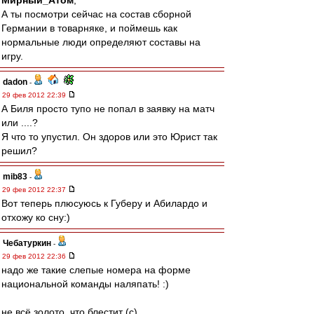
Мирный_Атом
,
А ты посмотри сейчас на состав сборной
Германии в товарняке, и поймешь как
нормальные люди определяют составы на
игру.
dadon
-
29 фев 2012 22:39
А Биля просто тупо не попал в заявку на матч
или ....?
Я что то упустил. Он здоров или это Юрист так
решил?
mib83
-
29 фев 2012 22:37
Вот теперь плюсуюсь к Губеру и Абилардо и
отхожу ко сну:)
Чебатуркин
-
29 фев 2012 22:36
надо же такие слепые номера на форме
национальной команды наляпать! :)
не всё золото, что блестит (с)