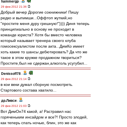
hammergp
-
29 фев 2012 21:36
Добрый вечер Дорогие сокнижники! Пишу
редко и выпимши...Оффтоп жуткий,но
"простите меня дуру грешную!")))) Диня теперь
принципиально в основу не проходит в
команде юриста? Хотя бы вместо человека
который называет тренера своего клуба
гомосексуалистом после акта...ДимКо имеет
хоть какие то шансы дебютировать? Да что же
такое в этом кружке продажном твориться?
Простите,был не сдержан,алкоголь усугубил...
Denissoff78
-
29 фев 2012 21:14
в кои веки думал сборную посмотреть.
Стартового состава хватило...
др.Ливси
-
29 фев 2012 21:03
Вот ДимОн74 какой, а! Растравил нас
горяченьким инсайдом и все?! Просто злодей,
как теперь спать ночью, блин, это же как