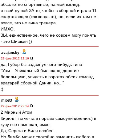
абсолютно спортивные, на мой взгляд.
я всей душой ЗА то, чтобы в сборной играли 11
спартаковцев (как когда-то), но, если их там нет
вовсе, это не вина тренера.
ИМХО.
ЗЫ. единственное, чего не совсем могу понять
- это Шишкин ))
avajansky
-
29 фев 2012 22:16
да, Губер бы задвинул чего-нибудь типа:
"Увы... Уникальный был шанс, дорогие
болельщики, увидеть в воротах обеих команд
вратарей сборной Дании, но..."
:)
mib83
-
29 фев 2012 22:14
2 Мирный Атом
Кирилл, ты че-та в порыве самоуничижения:) в
кучу все намешал, имхо.
Да, Серега и Биля слабее.
Но ДимКо может спокойно заменить любого в