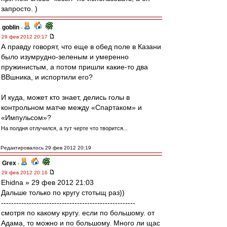
запросто. )
goblin
-
29 фев 2012 20:17
А правду говорят, что еще в обед поле в Казани
было изумрудно-зеленым и умеренно
пружинистым, а потом пришли какие-то два
ВВшника, и испортили его?
И куда, может кто знает, делись голы в
контрольном матче между «Спартаком» и
«Импульсом»?
На полдня отлучился, а тут черте что творится...
Редактировалось 29 фев 2012 20:19
Grex
-
29 фев 2012 20:16
Ehidna » 29 фев 2012 21:03
Дальше только по кругу стотыщ раз))
-----------------------------------------------------
смотря по какому кругу. если по большому. от
Адама, то можно и по большому. Много ли щас