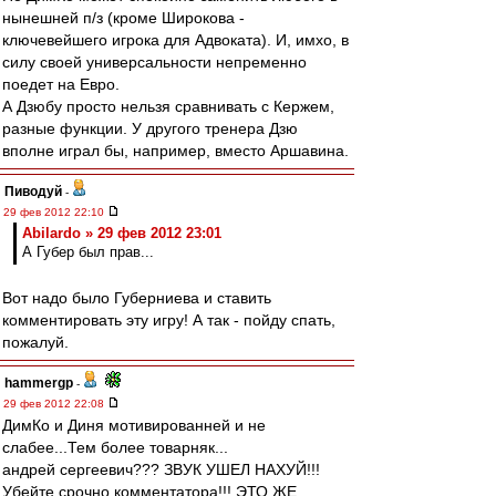
нынешней п/з (кроме Широкова -
ключевейшего игрока для Адвоката). И, имхо, в
силу своей универсальности непременно
поедет на Евро.
А Дзюбу просто нельзя сравнивать с Кержем,
разные функции. У другого тренера Дзю
вполне играл бы, например, вместо Аршавина.
Пиводуй
-
29 фев 2012 22:10
Abilardo » 29 фев 2012 23:01
А Губер был прав...
Вот надо было Губерниева и ставить
комментировать эту игру! А так - пойду спать,
пожалуй.
hammergp
-
29 фев 2012 22:08
ДимКо и Диня мотивированней и не
слабее...Тем более товарняк...
андрей сергеевич??? ЗВУК УШЕЛ НАХУЙ!!!
Убейте срочно комментатора!!! ЭТО ЖЕ