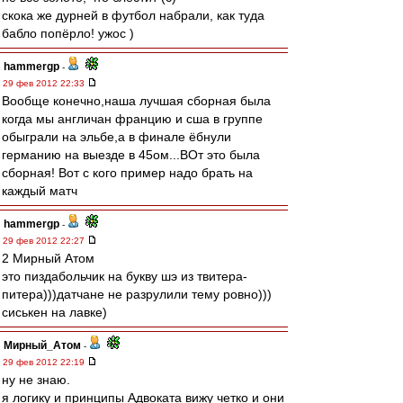
скока же дурней в футбол набрали, как туда
бабло попёрло! ужос )
hammergp
-
29 фев 2012 22:33
Вообще конечно,наша лучшая сборная была
когда мы англичан францию и сша в группе
обыграли на эльбе,а в финале ёбнули
германию на выезде в 45ом...ВОт это была
сборная! Вот с кого пример надо брать на
каждый матч
hammergp
-
29 фев 2012 22:27
2 Мирный Атом
это пиздабольчик на букву шэ из твитера-
питера)))датчане не разрулили тему ровно)))
сиськен на лавке)
Мирный_Атом
-
29 фев 2012 22:19
ну не знаю.
я логику и принципы Адвоката вижу четко и они