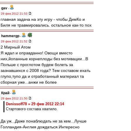
gav
-
29 фев 2012 21:53
главная задача на эту игру - чтобы ДимКо и
Биля не травмировались. остальное как-то пох
hammergp
-
29 фев 2012 21:52
2 Мирный Атом
Я ждал и оправданно! Овощи вместо
них,йопанные корнеплоды без мотивации...В
Польше с проглотом будем болеть за
зазнавшихся с 2008 года? Тем составом ехать
глупо,тупо да и отработанный материал та
сборная уже...анжи не более
Край
-
29 фев 2012 21:50
Denissoff78 » 29 фев 2012 22:14
Стартового состава хватило.
Да уж...Даже понаблюдать не за кем...Лучше
Голландия-Англия дождаться.Интересно