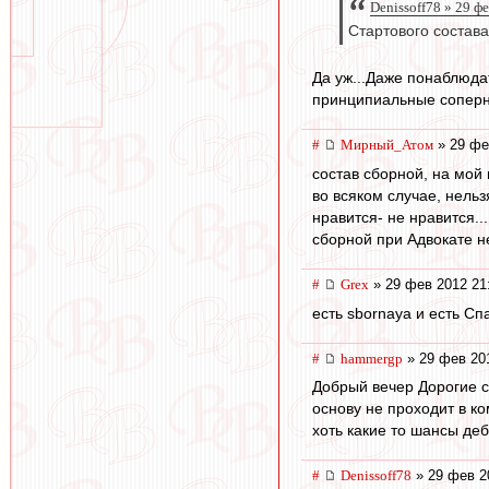
Denissoff78 » 29 ф
Стартового состава
Да уж...Даже понаблюда
принципиальные соперн
#
Мирный_Атом
» 29 фе
состав сборной, на мой 
во всяком случае, нельз
нравится- не нравится..
сборной при Адвокате не
#
Grex
» 29 фев 2012 21
есть sbornaya и есть Сп
#
hammergp
» 29 фев 20
Добрый вечер Дорогие с
основу не проходит в к
хоть какие то шансы деб
#
Denissoff78
» 29 фев 2