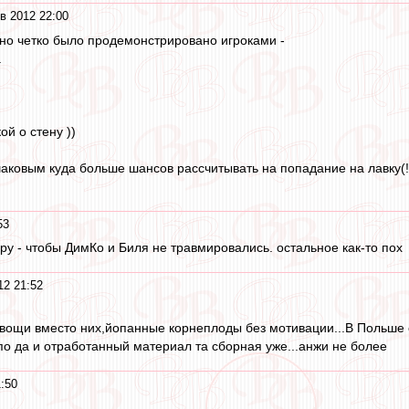
в 2012 22:00
ютно четко было продемонстрировано игроками -
а
ой о стену ))
аковым куда больше шансов рассчитывать на попадание на лавку(!)
53
гру - чтобы ДимКо и Биля не травмировались. остальное как-то пох
12 21:52
вощи вместо них,йопанные корнеплоды без мотивации...В Польше с
упо да и отработанный материал та сборная уже...анжи не более
:50