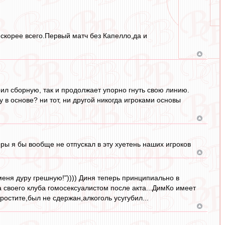
,скорее всего.Первый матч без Капелло,да и
оил сборную, так и продолжает упорно гнуть свою линию.
у в основе? ни тот, ни другой никогда игроками основы
еры я бы вообще не отпускал в эту хуетень наших игроков
еня дуру грешную!")))) Диня теперь принципиально в
 своего клуба гомосексуалистом после акта...ДимКо имеет
ростите,был не сдержан,алкоголь усугубил...