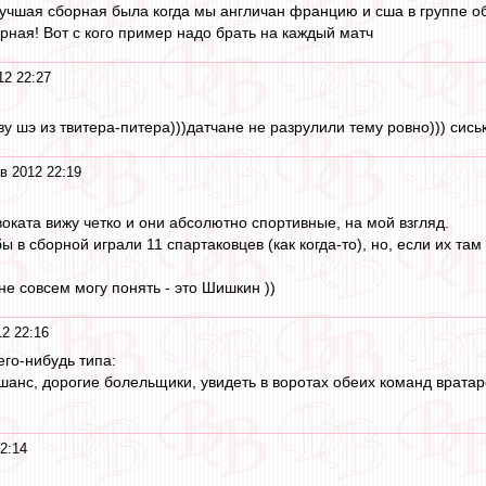
чшая сборная была когда мы англичан францию и сша в группе об
рная! Вот с кого пример надо брать на каждый матч
12 22:27
ву шэ из твитера-питера)))датчане не разрулили тему ровно))) сись
в 2012 22:19
оката вижу четко и они абсолютно спортивные, на мой взгляд.
ы в сборной играли 11 спартаковцев (как когда-то), но, если их там
не совсем могу понять - это Шишкин ))
2 22:16
его-нибудь типа:
шанс, дорогие болельщики, увидеть в воротах обеих команд вратаре
2:14