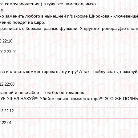
ве самоуничижения:) в кучу все намешал, имхо.
е.
о заменить любого в нынешней п/з (кроме Широкова - ключевейшего
енно поедет на Евро.
сравнивать с Кержем, разные функции. У другого тренера Дзю впол
2 22:10
2012 23:01
а и ставить комментировать эту игру! А так - пойду спать, пожалуй
12 22:08
анней и не слабее...Тем более товарняк...
ВУК УШЕЛ НАХУЙ!!! Убейте срочно комментатора!!! ЭТО ЖЕ ПОЛН
12 22:12
 22:01