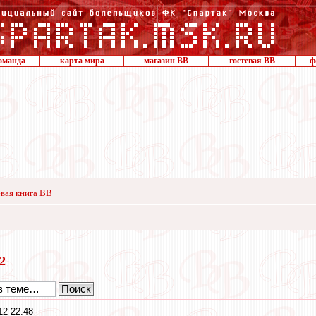
оманда
карта мира
магазин ВВ
гостевая ВВ
ф
вая книга ВВ
12
12 22:48