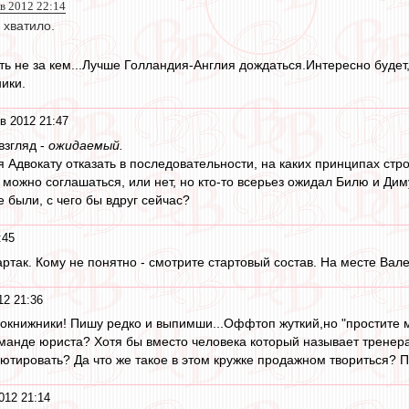
ев 2012 22:14
 хватило.
ть не за кем...Лучше Голландия-Англия дождаться.Интересно будет
ики.
в 2012 21:47
взгляд -
ожидаемый.
я Адвокату отказать в последовательности, на каких принципах стр
. можно соглашаться, или нет, но кто-то всерьез ожидал Билю и Дим
 были, с чего бы вдруг сейчас?
:45
артак. Кому не понятно - смотрите стартовый состав. На месте Вал
12 21:36
окнижники! Пишу редко и выпимши...Оффтоп жуткий,но "простите м
оманде юриста? Хотя бы вместо человека который называет тренера
ютировать? Да что же такое в этом кружке продажном твориться? П
012 21:14