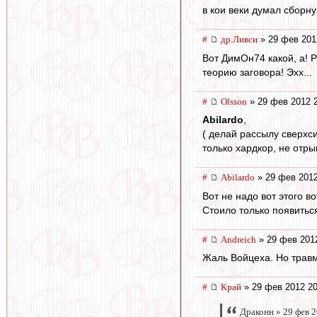
в кои веки думал сборну
#
др.Ливси
» 29 фев 201
Вот ДимОн74 какой, а! Р
теорию заговора! Эхх...
#
Olsson
» 29 фев 2012 
Abilardo
,
( делай рассылу сверхс
только хардкор, не отр
#
Abilardo
» 29 фев 2012
Вот не надо вот этого в
Стоило только появиться
#
Andreich
» 29 фев 201
Жаль Войцеха. Но травмы
#
Край
» 29 фев 2012 20
Драконн » 29 фев 