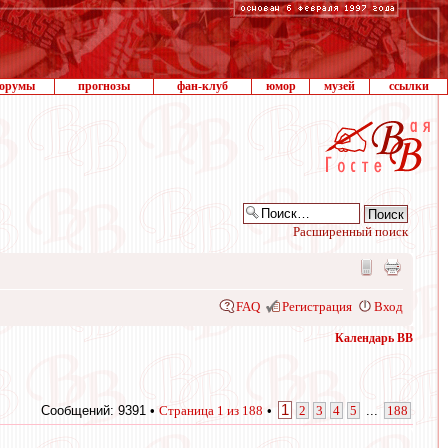
орумы
прогнозы
фан-клуб
юмор
музей
ссылки
Расширенный поиск
FAQ
Регистрация
Вход
Календарь ВВ
1
Сообщений: 9391 •
Страница
1
из
188
•
2
3
4
5
...
188