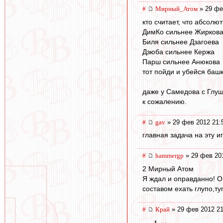
#
Мирный_Атом
» 29 фе
кто считает, что абсол
ДимКо сильнее Жирков
Биля сильнее Дзагоева
Дзюба сильнее Кержа
Парш сильнее Анюкова
тот пойди и убейся башк
даже у Самедова с Глуш
к сожалению.
#
gav
» 29 фев 2012 21:
главная задача на эту и
#
hammergp
» 29 фев 20
2 Мирный Атом
Я ждал и оправданно! О
составом ехать глупо,т
#
Край
» 29 фев 2012 21