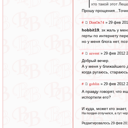
хто такой этот Леш
Прошу прощения...Точно:
#
DimOn74
» 29 фев 201
hobbit19
, эх жаль у ме
герты по интернету пере
но у меня блога нет, по
#
azvent
» 29 фев 2012 2
Добрый вечер.
А у меня у ближайшего д
когда ругаюсь, стараюсь
#
goblin
» 29 фев 2012 2
А правду говорят, что 
испортили его?
И куда, может кто знае
На полдня отлучился, а тут черт
Редактировалось 29 фев 20