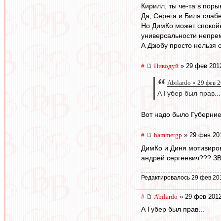
Кирилл, ты че-та в поры
Да, Серега и Биля слабе
Но ДимКо может спокойн
универсальности непрем
А Дзюбу просто нельзя 
#
Пиводуй
» 29 фев 201
Abilardo » 29 фев 
А Губер был прав...
Вот надо было Губерниев
#
hammergp
» 29 фев 20
ДимКо и Диня мотивиров
андрей сергеевич??? З
Редактировалось 29 фев 20
#
Abilardo
» 29 фев 2012
А Губер был прав...