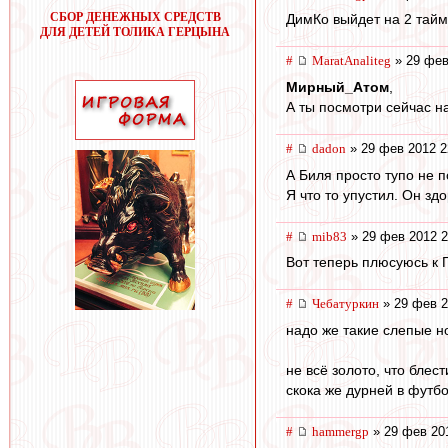
СБОР ДЕНЕЖНЫХ СРЕДСТВ
ДимКо выйдет на 2 тайм!
ДЛЯ ДЕТЕЙ ТОЛИКА ГЕРЦЫНА
#
MaratAnaliteg
» 29 фев
Мирный_Атом
,
А ты посмотри сейчас н
#
dadon
» 29 фев 2012 2
А Биля просто тупо не по
Я что то упустил. Он зд
#
mib83
» 29 фев 2012 2
Вот теперь плюсуюсь к Г
#
Чебатуркин
» 29 фев 2
надо же такие слепые н
не всё золото, что блести
скока же дурней в футбо
#
hammergp
» 29 фев 20