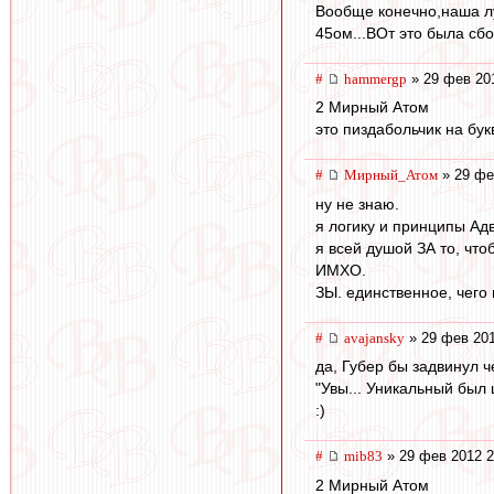
Вообще конечно,наша лу
45ом...ВОт это была сбо
#
hammergp
» 29 фев 20
2 Мирный Атом
это пиздабольчик на бук
#
Мирный_Атом
» 29 фе
ну не знаю.
я логику и принципы Адв
я всей душой ЗА то, чтоб
ИМХО.
ЗЫ. единственное, чего 
#
avajansky
» 29 фев 201
да, Губер бы задвинул ч
"Увы... Уникальный был 
:)
#
mib83
» 29 фев 2012 2
2 Мирный Атом