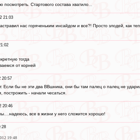
ю посмотреть. Стартового состава хватило...
2 21:03
астравил нас горяченьким инсайдом и все?! Просто злодей, как теп
21:02
икретную тогда
ываемся от корней
 20:57
от. Если бы не эти два ВВшника, они бы там палец о палец не удари
, построжить - начали чесаться.
2 20:46
....надеюсь, все в жизни у него сложится хорошо!
:28
2012 19:48