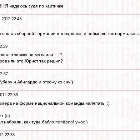
!! Я надеюсь судя по картинке
 2012 22:45
а состав сборной Германии в товарняке, и поймешь как нормальны
2:39
пал в заявку на матч или ....?
оров или это Юрист так решил?
2:37
уберу и Абилардо и отхожу ко сну:)
012 22:36
омера на форме национальной команды наляпать! :)
т (с)
л набрали, как туда бабло попёрло! ужос )
12 22:33