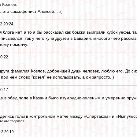
а Козлов.
это саксофонист Алексей... :(
2 20:24
ня блога нет, а то я бы рассказал как бомжи выиграли кубок уефы.
писывался, так у него куча друзей в Баварии. мнооого чего расска
этому помолчу.
0:22
руга фамилия Козлов, добрейшей души человек, люблю его. До сих 
 при нём слово "козёл" не использовать, а он запросто. )
0:17
еще в обед поле в Казани было изумрудно-зеленым и умеренно пруж
т, делись голы в контрольном матче между «Спартаком» и «Импуль
е что творится...
12 20:19