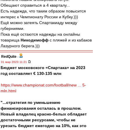
Обещают справиться а 4 кварталу...
Есть надежда, что таким образом повысится
интерес к Чемпионату России и Кубку.)))
Ещё можно затеять Спартакиаду между
губерниями.
Пока ещё остаются надежды на онлайны
товарища
Никодимофф
с пляжей и из кабаков
Лазурного берега.)))
RedQuite
-
31 мар 2023 11:21
Бюджет московского «Спартака» на 2023
год составляет € 130-135 млн
https://www.championat.com/football/new ... 5-
mln.html
"...стратегия по уменьшению
финансирования осталась в прошлом.
Новый владелец красно-белых обладает
достаточными ресурсами, чтобы не
урезать бюджет ежегодно на 10%, как это