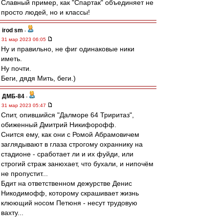
Славный пример, как "Спартак" объединяет не
просто людей, но и классы!
irod sm
-
31 мар 2023 06:05
Ну и правильно, не фиг одинаковые ники
иметь.
Ну почти.
Беги, дядя Мить, беги.)
ДМБ-84
-
31 мар 2023 05:47
Спит, опившийся "Далморе 64 Триритаз",
обиженный Дмитрий Никифорофф.
Снится ему, как они с Ромой Абрамовичем
заглядывают в глаза строгому охраннику на
стадионе - сработает ли и их фуйди, или
строгий страж занюхает, что бухали, и нипочём
не пропустит...
Бдит на ответственном дежурстве Денис
Никодимофф, которому скрашивает жизнь
клюющий носом Петюня - несут трудовую
вахту...