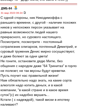
ДМБ-84
-
31 мар 2023 06:24
С одной стороны, ник Никодимоффа с
раньшего времени, с другой - наличие похожих
ников у непохожих персон указывает на
равные возможности людей нашего
прекрасного, но сурового настоящего.
Посмотрите, посмотрите - постоянный
сотрапезник олигархов, почтенный Димитрий, и
суровый труженик Денис мирно сосуществуют,
и даже болеют за одни цвета!
Не гоните, остановите дядю Митю, без
общения с народом даже "64 Тринитаз" в горло
не полезет, не так вкусны будут креветки.
Пусть поучит нас правильной жизни!
Нам обязательно надо знать, на какие сорта
алкоголя надо копить деньги, и в какой
компании, "в какой стране и в какое время
суток"(с) их надобно вкушать...
Кстати ( с надеждой), такой виски в ипотеку
наливают?