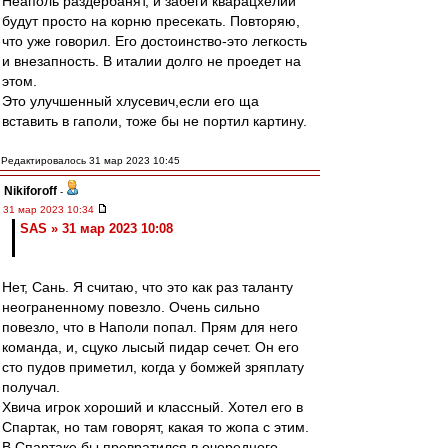
Неаполь раздербанят, и забеги кварацхелии
будут просто на корню пресекать. Повторяю,
что уже говорил. Его достоинство-это легкость
и внезапность. В италии долго не проедет на
этом.
Это улучшенный хлусевич,если его ща
вставить в гаполи, тоже бы не портил картину.
Редактировалось 31 мар 2023 10:45
Nikiforoff
-
31 мар 2023 10:34
SAS » 31 мар 2023 10:08
Нет, Сань. Я считаю, что это как раз таланту
неограненному повезло. Очень сильно
повезло, что в Наполи попал. Прям для него
команда, и, сцуко лысый пидар сечет. Он его
сто пудов приметил, когда у бомжей зряплату
получал.
Хвича игрок хороший и классный. Хотел его в
Спартак, но там говорят, какая то жопа с этим.
В Спартаке бы превратился в очередного