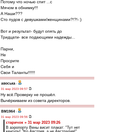
Потому что ночью спит ...с
Мячом в обнимку!!!
А Наши???
Сто пудов с девушками/женщинами?!?!-:)
Вот и результат- будут опять до
Тридцати- все подающими надежды...
Парни,
Не
Просрите
Себя и
Свои Таланты!!!!!!
авоська
-
31 мар 2023 09:57
Ну всё.Проверку не прошёл.
Вычёркиваем из совета директоров.
BM1964
-
31 мар 2023 09:56
старичок » 31 мар 2023 09:26
В аэропорту Вены висит плакат: "Тут нет
кенгуру! Это Австрия, а не Австралия!"