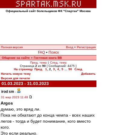
Официальный сайт болельщиков ФК "Спартак" Москва
Полная версия
Вход
•
Регистрация
FAQ
•
Поиск
Общение на сайте
Гостевая книга ВВ
»
Пред. тема
|
След. тема
Страница
2
из
90
[ Сообщений: 4475 ]
На страницу
Пред.
1
,
2
,
3
,
4
,
5
...
90
След.
Начать новую тему
Добавить
Версия для печати
01.03.2023 - 31.03.2023
irod sm
-
31 мар 2023 11:48
Argos
думаю, это вряд ли.
Пока не обкатают до конца чемпа - всех наших
легов - тогда и будет понимание, кого вместо
кого.
Это если реально.