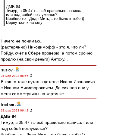
ДМБ-84
Тимур, в 05.47 ты всё правильно написал,
или над собой поглумился?
Вообще-то - Дядя Мить, это было к тебе.))
Вернуться к началу
Ничего не понимаю...
(растерянно) Никодимофф - это я, что ли?
Пойду, счёт в Сбере проверю, а потом срочно
продлю (на свои деньги) Антоху...
suslov
-
31 мар 2023 06:56
Я так то тоже путал в детстве Ивана Ивановича
с Иваном Никифоровичем. До сих пор они у
меня симметричны на картинке.
irod sm
-
31 мар 2023 06:42
ДМБ-84
Тимур, в 05.47 ты всё правильно написал, или
над собой поглумился?
Вообще-то - Дядя Мить, это было к тебе.))