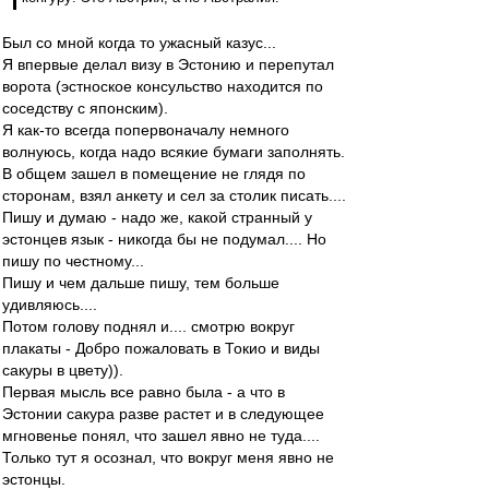
Был со мной когда то ужасный казус...
Я впервые делал визу в Эстонию и перепутал
ворота (эстноское консульство находится по
соседству с японским).
Я как-то всегда попервоначалу немного
волнуюсь, когда надо всякие бумаги заполнять.
В общем зашел в помещение не глядя по
сторонам, взял анкету и сел за столик писать....
Пишу и думаю - надо же, какой странный у
эстонцев язык - никогда бы не подумал.... Но
пишу по честному...
Пишу и чем дальше пишу, тем больше
удивляюсь....
Потом голову поднял и.... смотрю вокруг
плакаты - Добро пожаловать в Токио и виды
сакуры в цвету)).
Первая мысль все равно была - а что в
Эстонии сакура разве растет и в следующее
мгновенье понял, что зашел явно не туда....
Только тут я осознал, что вокруг меня явно не
эстонцы.