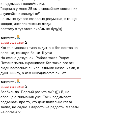
и подмывает написАть им:
"парни,а у меня 25 см в спокойном состоянии
ахуивайте и завидуйте!"
но мы же тут все взрослые,разумные, в конце
концов, интеллигентные люди
поэтому я тут этого писАть не буду)))
Nikiforoff
-
31 мар 2023 02:30
Кто то в монаках типа сидит, а я без понтов на
полянке, крышую банки. Шутка.
На смене дежурной. Работа такая.Рядом
Петюня жизнь скрашивает. Кто такие все эти
люди пафосные с нипанятными названиями, в
душЕ ниибу, о чем никодимофф пишет.
Nikiforoff
-
31 мар 2023 02:23
Заебись чо. Первый раз что ли? )))) Я, не
обращаю внимания уже. Так и подмывает
подъебать про то, кто действительно глаза
залил, но ладно. Старость не радость. Маразм
не оргазм ;-)