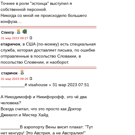
Точнее в роли "эстонца" выступил я
собственной персоной.
Никогда со мной не происходило большего
конфуза....
Спектр
-
31 мар 2023 09:27
старичок
, в США (по-моему) есть специальная
служба, которая доставляет письма, по ошибке
отправленные в посольство Словакии, в
посольство Словении, и наоборот.
старичок
-
31 мар 2023 09:26
__________# visahouse » 31 мар 2023 07:51
А Никодимофф и Никифорофф, это чё два
человека?
Всегда считал, что это просто как Доктор
Джекилл и Мистер Хайд
________В аэропорту Вены висит плакат: "Тут
нет кенгуру! Это Австрия, а не Австралия!"