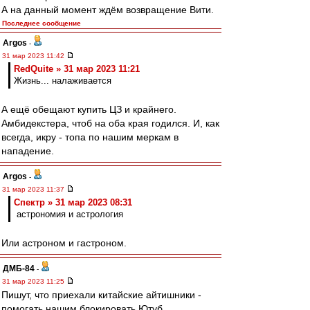
А на данный момент ждём возвращение Вити.
Последнее сообщение
Argos
-
31 мар 2023 11:42
RedQuite » 31 мар 2023 11:21
Жизнь... налаживается
А ещё обещают купить ЦЗ и крайнего.
Амбидекстера, чтоб на оба края годился. И, как
всегда, икру - топа по нашим меркам в
нападение.
Argos
-
31 мар 2023 11:37
Спектр » 31 мар 2023 08:31
астрономия и астрология
Или астроном и гастроном.
ДМБ-84
-
31 мар 2023 11:25
Пишут, что приехали китайские айтишники -
помогать нашим блокировать Ютуб.