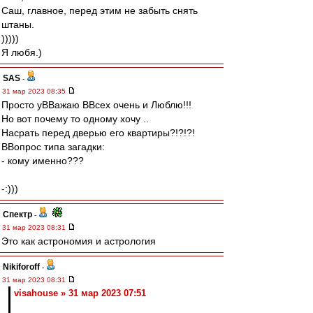
Саш, главное, перед этим не забыть снять
штаны.
)))))
Я любя.)
SAS
-
31 мар 2023 08:35
Просто уВВажаю ВВсех очень и Люблю!!!
Но вот почему то одному хочу ..
Насрать перед дверью его квартиры?!?!?!
ВВопрос типа загадки:
- кому именно???
-:)))
Спектр
-
31 мар 2023 08:31
Это как астрономия и астрология
Nikiforoff
-
31 мар 2023 08:31
visahouse » 31 мар 2023 07:51