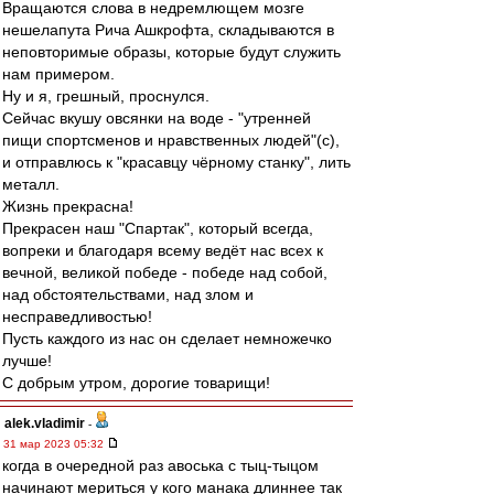
Вращаются слова в недремлющем мозге
нешелапута Рича Ашкрофта, складываются в
неповторимые образы, которые будут служить
нам примером.
Ну и я, грешный, проснулся.
Сейчас вкушу овсянки на воде - "утренней
пищи спортсменов и нравственных людей"(с),
и отправлюсь к "красавцу чёрному станку", лить
металл.
Жизнь прекрасна!
Прекрасен наш "Спартак", который всегда,
вопреки и благодаря всему ведёт нас всех к
вечной, великой победе - победе над собой,
над обстоятельствами, над злом и
несправедливостью!
Пусть каждого из нас он сделает немножечко
лучше!
С добрым утром, дорогие товарищи!
alek.vladimir
-
31 мар 2023 05:32
когда в очередной раз авоська с тыц-тыцом
начинают мериться у кого манака длиннее так