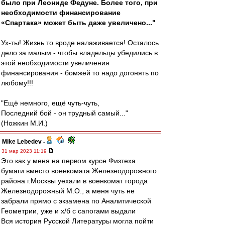
было при Леониде Федуне. Более того, при
необходимости финансирование
«Спартака» может быть даже увеличено..."
Ух-ты! Жизнь то вроде налаживается! Осталось
дело за малым - чтобы владельцы убедились в
этой необходимости увеличения
финансирования - бомжей то надо догонять по
любому!!!
"Ещё немного, ещё чуть-чуть,
Последний бой - он трудный самый..."
(Ножкин М.И.)
Mike Lebedev
-
31 мар 2023 11:19
Это как у меня на первом курсе Физтеха
бумаги вместо военкомата Железнодорожного
района г.Москвы уехали в военкомат города
Железнодорожный М.О., а меня чуть не
забрали прямо с экзамена по Аналитической
Геометрии, уже и х/б с сапогами выдали
Вся история Русской Литературы могла пойти