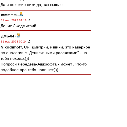
Да и похожие ники да, так вышло.
mmmmm
-
31 мар 2023 01:18
Денис Лжедмитрий.
ДМБ-84
-
31 мар 2023 00:24
Nikodimoff
, Ой, Дмитрий, извини, это наверное
по аналогии с "Денискиными рассказами" - на
тебя похоже.)))
Попроси Лебедева-Ашкрофта - может , что-то
подобное про тебя напишет.)))
Mike Lebedev
-
31 мар 2023 00:14
Мы люди тверёзые, а не какие-то там
шелапутные. Чтоб Никифорова с Никодимовым
попутать...
Nikodimoff
-
30 мар 2023 23:38
FAN ID - это из истории "Разделяй и властвуй",