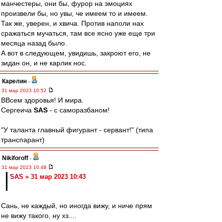
манчестеры, они бы, фурор на эмоциях
произвели бы, но увы, че имеем то и имеем.
Так же, уверен, и хвича. Против наполи нах
сражаться мучаться, там все ясно уже еще три
месяца назад было.
А вот в следующем, увидишь, закроют его, не
зидан он, и не карлик нос.
Карелин
-
31 мар 2023 10:52
ВВсем здоровья! И мира.
Сергеича
SAS
- с саморазбаном!
"У таланта главный фигурант - сервант!" (типа
транспарант)
Nikiforoff
-
31 мар 2023 10:48
SAS » 31 мар 2023 10:43
Сань, не каждый, но иногда вижу, и ниче прям
не вижу такого, ну хз....