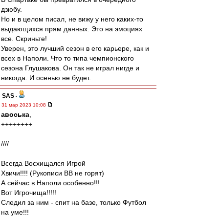
дзюбу.
Но и в целом писал, не вижу у него каких-то
выдающихся прям данных. Это на эмоциях
все. Скриньте!
Уверен, это лучший сезон в его карьере, как и
всех в Наполи. Что то типа чемпионского
сезона Глушакова. Он так не играл нигде и
никогда. И осенью не будет.
SAS
-
31 мар 2023 10:08
авоська
,
++++++++
////
Всегда Восхищался Игрой
Хвичи!!!! (Рукописи ВВ не горят)
А сейчас в Наполи особенно!!!
Вот Игрочища!!!!!
Следил за ним - спит на базе, только Футбол
на уме!!!