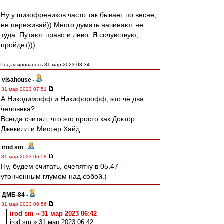
Ну у шизофреников часто так бывает по весне,
не переживай)).Много думать начинают не
туда. Путают право и лево. Я сочувствую,
пройдет))).
Редактировалось 31 мар 2023 08:34
visahouse
-
31 мар 2023 07:51
А Никодимофф и Никифорофф, это чё два
человека?
Всегда считал, что это просто как Доктор
Джекилл и Мистер Хайд
irod sm
-
31 мар 2023 06:58
Ну, будем считать, очепятку в 05.47 -
утонченным глумом над собой.)
ДМБ-84
-
31 мар 2023 06:56
irod sm » 31 мар 2023 06:42
irod sm » 31 мар 2023 06:42