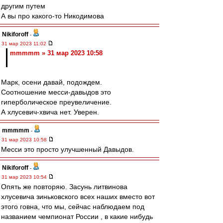
другим путем
А вы про какого-то Никодимова
Nikiforoff
-
31 мар 2023 11:02
mmmmm » 31 мар 2023 10:58
Марк, осени давай, подождем.
Соотношение месси-давыдов это
гиперболическое преувеличение.
А хлусевич-хвича нет. Уверен.
mmmmm
-
31 мар 2023 10:58
Месси это просто улучшенный Давыдов.
Nikiforoff
-
31 мар 2023 10:54
Опять же повторяю. Засунь литвинова
хлусевича зиньковского всех наших вместо вот
этого говна, что мы, сейчас наблюдаем под
названием чемпионат России , в какие нибудь