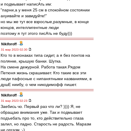
и подмывает написАть им:
"парни,а у меня 25 см в спокойном состоянии
ахуивайте и завидуйте!"
но мы же тут все взрослые,разумные, в конце
концов, интеллигентные люди
поэтому я тут этого писАть не буду)))
Nikiforoff
-
31 мар 2023 02:30
Кто то в монаках типа сидит, а я без понтов на
полянке, крышую банки. Шутка.
На смене дежурной. Работа такая.Рядом
Петюня жизнь скрашивает. Кто такие все эти
люди пафосные с нипанятными названиями, в
душЕ ниибу, о чем никодимофф пишет.
Nikiforoff
-
31 мар 2023 02:23
Заебись чо. Первый раз что ли? )))) Я, не
обращаю внимания уже. Так и подмывает
подъебать про то, кто действительно глаза
залил, но ладно. Старость не радость. Маразм
не оргазм ;-)