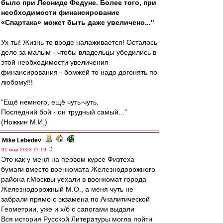
было при Леониде Федуне. Более того, при
необходимости финансирование
«Спартака» может быть даже увеличено..."
Ух-ты! Жизнь то вроде налаживается! Осталось
дело за малым - чтобы владельцы убедились в
этой необходимости увеличения
финансирования - бомжей то надо догонять по
любому!!!
"Ещё немного, ещё чуть-чуть,
Последний бой - он трудный самый..."
(Ножкин М.И.)
Mike Lebedev
-
31 мар 2023 11:19
Это как у меня на первом курсе Физтеха
бумаги вместо военкомата Железнодорожного
района г.Москвы уехали в военкомат города
Железнодорожный М.О., а меня чуть не
забрали прямо с экзамена по Аналитической
Геометрии, уже и х/б с сапогами выдали
Вся история Русской Литературы могла пойти