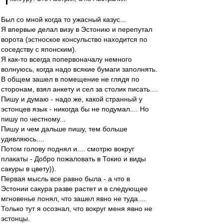
Был со мной когда то ужасный казус...
Я впервые делал визу в Эстонию и перепутал
ворота (эстноское консульство находится по
соседству с японским).
Я как-то всегда попервоначалу немного
волнуюсь, когда надо всякие бумаги заполнять.
В общем зашел в помещение не глядя по
сторонам, взял анкету и сел за столик писать....
Пишу и думаю - надо же, какой странный у
эстонцев язык - никогда бы не подумал.... Но
пишу по честному...
Пишу и чем дальше пишу, тем больше
удивляюсь....
Потом голову поднял и.... смотрю вокруг
плакаты - Добро пожаловать в Токио и виды
сакуры в цвету)).
Первая мысль все равно была - а что в
Эстонии сакура разве растет и в следующее
мгновенье понял, что зашел явно не туда....
Только тут я осознал, что вокруг меня явно не
эстонцы.