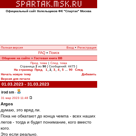
Официальный сайт болельщиков ФК "Спартак" Москва
Полная версия
Вход
•
Регистрация
FAQ
•
Поиск
Общение на сайте
Гостевая книга ВВ
»
Пред. тема
|
След. тема
Страница
2
из
90
[ Сообщений: 4475 ]
На страницу
Пред.
1
,
2
,
3
,
4
,
5
...
90
След.
Начать новую тему
Добавить
Версия для печати
01.03.2023 - 31.03.2023
irod sm
-
31 мар 2023 11:48
Argos
думаю, это вряд ли.
Пока не обкатают до конца чемпа - всех наших
легов - тогда и будет понимание, кого вместо
кого.
Это если реально.