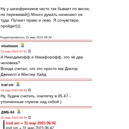
Ну у шизофреников часто так бывает по весне,
не переживай)).Много думать начинают не
туда. Путают право и лево. Я сочувствую,
пройдет))).
Редактировалось 31 мар 2023 08:34
visahouse
-
31 мар 2023 07:51
А Никодимофф и Никифорофф, это чё два
человека?
Всегда считал, что это просто как Доктор
Джекилл и Мистер Хайд
irod sm
-
31 мар 2023 06:58
Ну, будем считать, очепятку в 05.47 -
утонченным глумом над собой.)
ДМБ-84
-
31 мар 2023 06:56
irod sm » 31 мар 2023 06:42
irod sm » 31 мар 2023 06:42