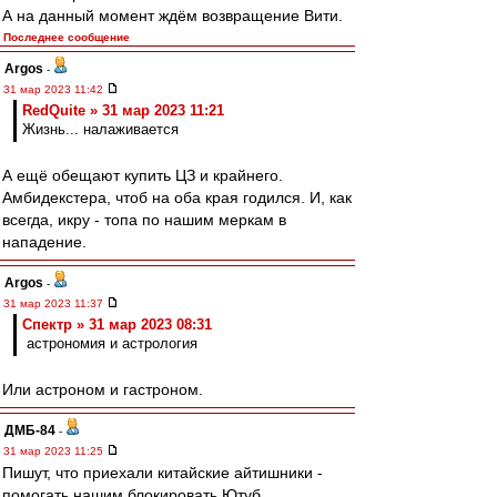
А на данный момент ждём возвращение Вити.
Последнее сообщение
Argos
-
31 мар 2023 11:42
RedQuite » 31 мар 2023 11:21
Жизнь... налаживается
А ещё обещают купить ЦЗ и крайнего.
Амбидекстера, чтоб на оба края годился. И, как
всегда, икру - топа по нашим меркам в
нападение.
Argos
-
31 мар 2023 11:37
Спектр » 31 мар 2023 08:31
астрономия и астрология
Или астроном и гастроном.
ДМБ-84
-
31 мар 2023 11:25
Пишут, что приехали китайские айтишники -
помогать нашим блокировать Ютуб.