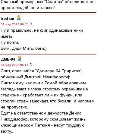
Славный пример, как "Спартак" объединяет не
просто людей, но и классы!
irod sm
-
31 мар 2023 06:05
Ну и правильно, не фиг одинаковые ники
иметь.
Ну почти.
Беги, дядя Мить, беги.)
ДМБ-84
-
31 мар 2023 05:47
Спит, опившийся "Далморе 64 Триритаз",
обиженный Дмитрий Никифорофф.
Снится ему, как они с Ромой Абрамовичем
заглядывают в глаза строгому охраннику на
стадионе - сработает ли и их фуйди, или
строгий страж занюхает, что бухали, и нипочём
не пропустит...
Бдит на ответственном дежурстве Денис
Никодимофф, которому скрашивает жизнь
клюющий носом Петюня - несут трудовую
вахту...