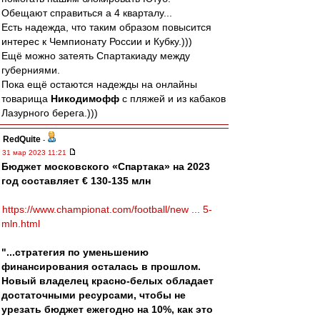
Обещают справиться а 4 кварталу...
Есть надежда, что таким образом повысится
интерес к Чемпионату России и Кубку.)))
Ещё можно затеять Спартакиаду между
губерниями.
Пока ещё остаются надежды на онлайны
товарища
Никодимофф
с пляжей и из кабаков
Лазурного берега.)))
RedQuite
-
31 мар 2023 11:21
Бюджет московского «Спартака» на 2023
год составляет € 130-135 млн
https://www.championat.com/football/new ... 5-
mln.html
"...стратегия по уменьшению
финансирования осталась в прошлом.
Новый владелец красно-белых обладает
достаточными ресурсами, чтобы не
урезать бюджет ежегодно на 10%, как это