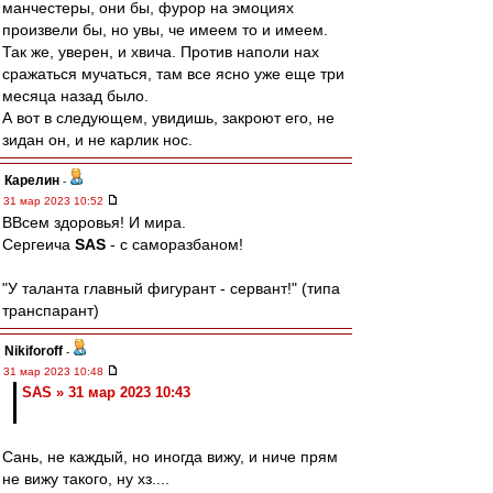
манчестеры, они бы, фурор на эмоциях
произвели бы, но увы, че имеем то и имеем.
Так же, уверен, и хвича. Против наполи нах
сражаться мучаться, там все ясно уже еще три
месяца назад было.
А вот в следующем, увидишь, закроют его, не
зидан он, и не карлик нос.
Карелин
-
31 мар 2023 10:52
ВВсем здоровья! И мира.
Сергеича
SAS
- с саморазбаном!
"У таланта главный фигурант - сервант!" (типа
транспарант)
Nikiforoff
-
31 мар 2023 10:48
SAS » 31 мар 2023 10:43
Сань, не каждый, но иногда вижу, и ниче прям
не вижу такого, ну хз....