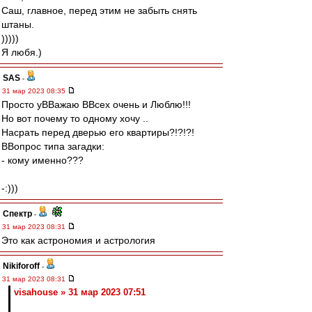
Саш, главное, перед этим не забыть снять
штаны.
)))))
Я любя.)
SAS
-
31 мар 2023 08:35
Просто уВВажаю ВВсех очень и Люблю!!!
Но вот почему то одному хочу ..
Насрать перед дверью его квартиры?!?!?!
ВВопрос типа загадки:
- кому именно???
-:)))
Спектр
-
31 мар 2023 08:31
Это как астрономия и астрология
Nikiforoff
-
31 мар 2023 08:31
visahouse » 31 мар 2023 07:51