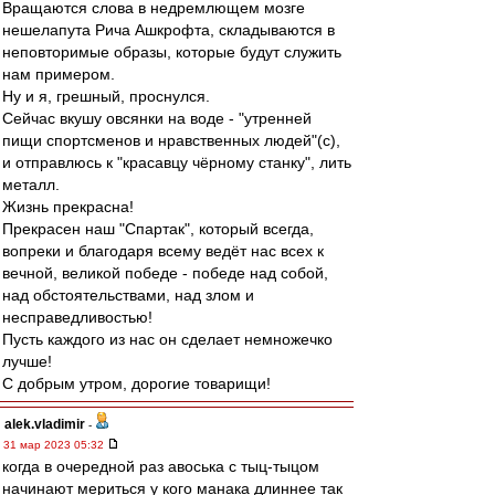
Вращаются слова в недремлющем мозге
нешелапута Рича Ашкрофта, складываются в
неповторимые образы, которые будут служить
нам примером.
Ну и я, грешный, проснулся.
Сейчас вкушу овсянки на воде - "утренней
пищи спортсменов и нравственных людей"(с),
и отправлюсь к "красавцу чёрному станку", лить
металл.
Жизнь прекрасна!
Прекрасен наш "Спартак", который всегда,
вопреки и благодаря всему ведёт нас всех к
вечной, великой победе - победе над собой,
над обстоятельствами, над злом и
несправедливостью!
Пусть каждого из нас он сделает немножечко
лучше!
С добрым утром, дорогие товарищи!
alek.vladimir
-
31 мар 2023 05:32
когда в очередной раз авоська с тыц-тыцом
начинают мериться у кого манака длиннее так