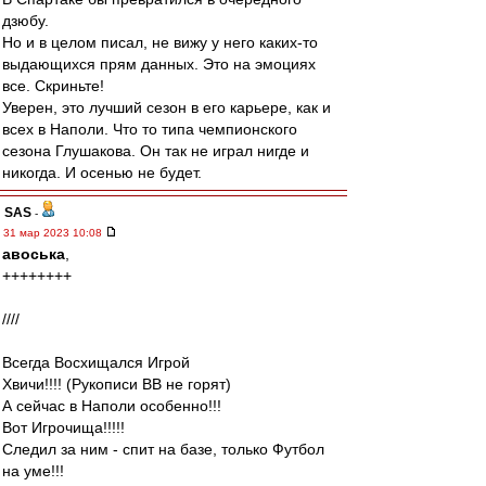
дзюбу.
Но и в целом писал, не вижу у него каких-то
выдающихся прям данных. Это на эмоциях
все. Скриньте!
Уверен, это лучший сезон в его карьере, как и
всех в Наполи. Что то типа чемпионского
сезона Глушакова. Он так не играл нигде и
никогда. И осенью не будет.
SAS
-
31 мар 2023 10:08
авоська
,
++++++++
////
Всегда Восхищался Игрой
Хвичи!!!! (Рукописи ВВ не горят)
А сейчас в Наполи особенно!!!
Вот Игрочища!!!!!
Следил за ним - спит на базе, только Футбол
на уме!!!