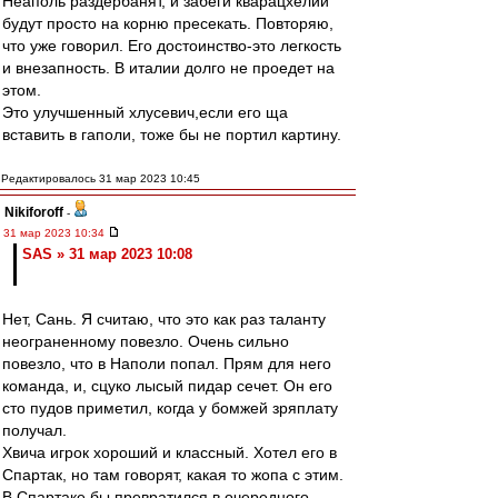
Неаполь раздербанят, и забеги кварацхелии
будут просто на корню пресекать. Повторяю,
что уже говорил. Его достоинство-это легкость
и внезапность. В италии долго не проедет на
этом.
Это улучшенный хлусевич,если его ща
вставить в гаполи, тоже бы не портил картину.
Редактировалось 31 мар 2023 10:45
Nikiforoff
-
31 мар 2023 10:34
SAS » 31 мар 2023 10:08
Нет, Сань. Я считаю, что это как раз таланту
неограненному повезло. Очень сильно
повезло, что в Наполи попал. Прям для него
команда, и, сцуко лысый пидар сечет. Он его
сто пудов приметил, когда у бомжей зряплату
получал.
Хвича игрок хороший и классный. Хотел его в
Спартак, но там говорят, какая то жопа с этим.
В Спартаке бы превратился в очередного