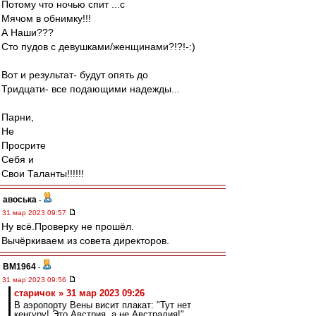
Потому что ночью спит ...с
Мячом в обнимку!!!
А Наши???
Сто пудов с девушками/женщинами?!?!-:)
Вот и результат- будут опять до
Тридцати- все подающими надежды...
Парни,
Не
Просрите
Себя и
Свои Таланты!!!!!!
авоська
-
31 мар 2023 09:57
Ну всё.Проверку не прошёл.
Вычёркиваем из совета директоров.
BM1964
-
31 мар 2023 09:56
старичок » 31 мар 2023 09:26
В аэропорту Вены висит плакат: "Тут нет
кенгуру! Это Австрия, а не Австралия!"