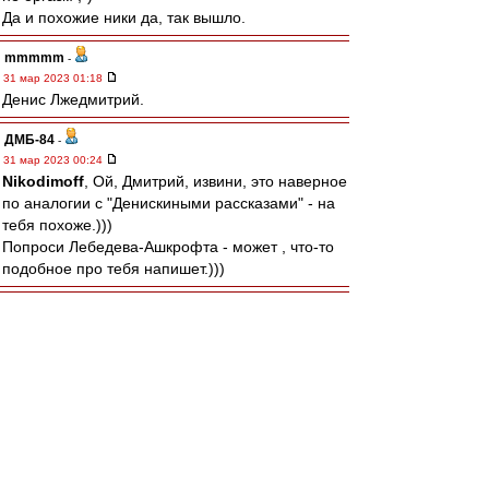
Да и похожие ники да, так вышло.
mmmmm
-
31 мар 2023 01:18
Денис Лжедмитрий.
ДМБ-84
-
31 мар 2023 00:24
Nikodimoff
, Ой, Дмитрий, извини, это наверное
по аналогии с "Денискиными рассказами" - на
тебя похоже.)))
Попроси Лебедева-Ашкрофта - может , что-то
подобное про тебя напишет.)))
Mike Lebedev
-
31 мар 2023 00:14
Мы люди тверёзые, а не какие-то там
шелапутные. Чтоб Никифорова с Никодимовым
попутать...
Nikodimoff
-
30 мар 2023 23:38
FAN ID - это из истории "Разделяй и властвуй",