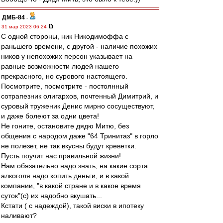
ДМБ-84
-
31 мар 2023 06:24
С одной стороны, ник Никодимоффа с
раньшего времени, с другой - наличие похожих
ников у непохожих персон указывает на
равные возможности людей нашего
прекрасного, но сурового настоящего.
Посмотрите, посмотрите - постоянный
сотрапезник олигархов, почтенный Димитрий, и
суровый труженик Денис мирно сосуществуют,
и даже болеют за одни цвета!
Не гоните, остановите дядю Митю, без
общения с народом даже "64 Тринитаз" в горло
не полезет, не так вкусны будут креветки.
Пусть поучит нас правильной жизни!
Нам обязательно надо знать, на какие сорта
алкоголя надо копить деньги, и в какой
компании, "в какой стране и в какое время
суток"(с) их надобно вкушать...
Кстати ( с надеждой), такой виски в ипотеку
наливают?