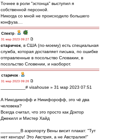
Точнее в роли "эстонца" выступил я
собственной персоной.
Никогда со мной не происходило большего
конфуза....
Спектр
-
31 мар 2023 09:27
старичок
, в США (по-моему) есть специальная
служба, которая доставляет письма, по ошибке
отправленные в посольство Словакии, в
посольство Словении, и наоборот.
старичок
-
31 мар 2023 09:26
__________# visahouse » 31 мар 2023 07:51
А Никодимофф и Никифорофф, это чё два
человека?
Всегда считал, что это просто как Доктор
Джекилл и Мистер Хайд
________В аэропорту Вены висит плакат: "Тут
нет кенгуру! Это Австрия, а не Австралия!"