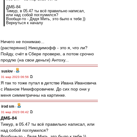
ДМБ-84
Тимур, в 05.47 ты всё правильно написал,
или над собой поглумился?
Вообще-то - Дядя Мить, это было к тебе.))
Вернуться к началу
Ничего не понимаю...
(растерянно) Никодимофф - это я, что ли?
Пойду, счёт в Сбере проверю, а потом срочно
продлю (на свои деньги) Антоху...
suslov
-
31 мар 2023 06:56
Я так то тоже путал в детстве Ивана Ивановича
с Иваном Никифоровичем. До сих пор они у
меня симметричны на картинке.
irod sm
-
31 мар 2023 06:42
ДМБ-84
Тимур, в 05.47 ты всё правильно написал, или
над собой поглумился?
Вообще-то - Дядя Мить, это было к тебе.))