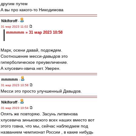
другим путем
А вы про какого-то Никодимова
Nikiforoff
-
31 мар 2023 11:02
mmmmm » 31 мар 2023 10:58
Марк, осени давай, подождем.
Соотношение месси-давыдов это
гиперболическое преувеличение.
А хлусевич-хвича нет. Уверен.
mmmmm
-
31 мар 2023 10:58
Месси это просто улучшенный Давыдов.
Nikiforoff
-
31 мар 2023 10:54
Опять же повторяю. Засунь литвинова
хлусевича зиньковского всех наших вместо вот
этого говна, что мы, сейчас наблюдаем под
названием чемпионат России , в какие нибудь