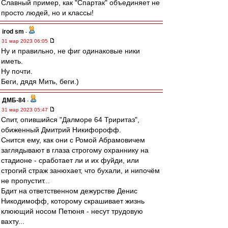
Славный пример, как "Спартак" объединяет не
просто людей, но и классы!
irod sm
-
31 мар 2023 06:05
Ну и правильно, не фиг одинаковые ники
иметь.
Ну почти.
Беги, дядя Мить, беги.)
ДМБ-84
-
31 мар 2023 05:47
Спит, опившийся "Далморе 64 Триритаз",
обиженный Дмитрий Никифорофф.
Снится ему, как они с Ромой Абрамовичем
заглядывают в глаза строгому охраннику на
стадионе - сработает ли и их фуйди, или
строгий страж занюхает, что бухали, и нипочём
не пропустит...
Бдит на ответственном дежурстве Денис
Никодимофф, которому скрашивает жизнь
клюющий носом Петюня - несут трудовую
вахту...