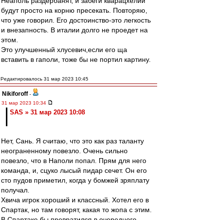
Неаполь раздербанят, и забеги кварацхелии
будут просто на корню пресекать. Повторяю,
что уже говорил. Его достоинство-это легкость
и внезапность. В италии долго не проедет на
этом.
Это улучшенный хлусевич,если его ща
вставить в гаполи, тоже бы не портил картину.
Редактировалось 31 мар 2023 10:45
Nikiforoff
-
31 мар 2023 10:34
SAS » 31 мар 2023 10:08
Нет, Сань. Я считаю, что это как раз таланту
неограненному повезло. Очень сильно
повезло, что в Наполи попал. Прям для него
команда, и, сцуко лысый пидар сечет. Он его
сто пудов приметил, когда у бомжей зряплату
получал.
Хвича игрок хороший и классный. Хотел его в
Спартак, но там говорят, какая то жопа с этим.
В Спартаке бы превратился в очередного