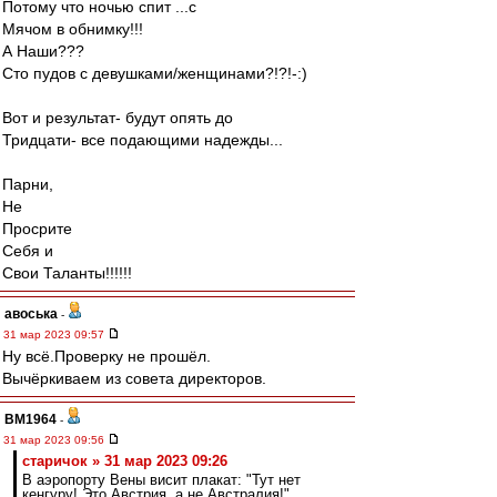
Потому что ночью спит ...с
Мячом в обнимку!!!
А Наши???
Сто пудов с девушками/женщинами?!?!-:)
Вот и результат- будут опять до
Тридцати- все подающими надежды...
Парни,
Не
Просрите
Себя и
Свои Таланты!!!!!!
авоська
-
31 мар 2023 09:57
Ну всё.Проверку не прошёл.
Вычёркиваем из совета директоров.
BM1964
-
31 мар 2023 09:56
старичок » 31 мар 2023 09:26
В аэропорту Вены висит плакат: "Тут нет
кенгуру! Это Австрия, а не Австралия!"