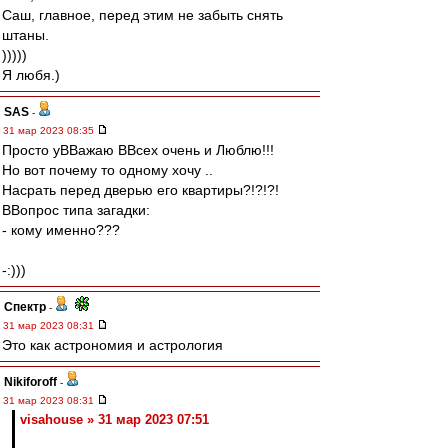
Саш, главное, перед этим не забыть снять
штаны.
)))))
Я любя.)
SAS
-
31 мар 2023 08:35
Просто уВВажаю ВВсех очень и Люблю!!!
Но вот почему то одному хочу ..
Насрать перед дверью его квартиры?!?!?!
ВВопрос типа загадки:
- кому именно???
-:)))
Спектр
-
31 мар 2023 08:31
Это как астрономия и астрология
Nikiforoff
-
31 мар 2023 08:31
visahouse » 31 мар 2023 07:51