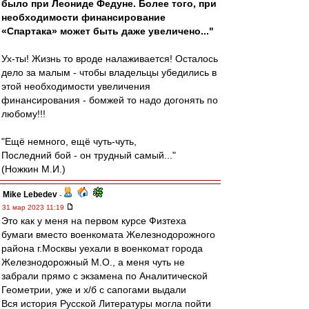
было при Леониде Федуне. Более того, при
необходимости финансирование
«Спартака» может быть даже увеличено..."
Ух-ты! Жизнь то вроде налаживается! Осталось
дело за малым - чтобы владельцы убедились в
этой необходимости увеличения
финансирования - бомжей то надо догонять по
любому!!!
"Ещё немного, ещё чуть-чуть,
Последний бой - он трудный самый..."
(Ножкин М.И.)
Mike Lebedev
-
31 мар 2023 11:19
Это как у меня на первом курсе Физтеха
бумаги вместо военкомата Железнодорожного
района г.Москвы уехали в военкомат города
Железнодорожный М.О., а меня чуть не
забрали прямо с экзамена по Аналитической
Геометрии, уже и х/б с сапогами выдали
Вся история Русской Литературы могла пойти