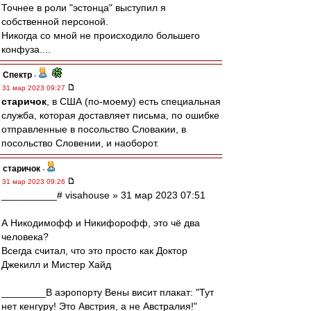
Точнее в роли "эстонца" выступил я
собственной персоной.
Никогда со мной не происходило большего
конфуза....
Спектр
-
31 мар 2023 09:27
старичок
, в США (по-моему) есть специальная
служба, которая доставляет письма, по ошибке
отправленные в посольство Словакии, в
посольство Словении, и наоборот.
старичок
-
31 мар 2023 09:26
__________# visahouse » 31 мар 2023 07:51
А Никодимофф и Никифорофф, это чё два
человека?
Всегда считал, что это просто как Доктор
Джекилл и Мистер Хайд
________В аэропорту Вены висит плакат: "Тут
нет кенгуру! Это Австрия, а не Австралия!"