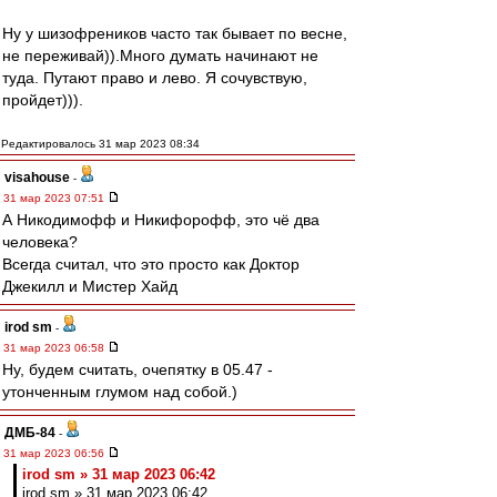
Ну у шизофреников часто так бывает по весне,
не переживай)).Много думать начинают не
туда. Путают право и лево. Я сочувствую,
пройдет))).
Редактировалось 31 мар 2023 08:34
visahouse
-
31 мар 2023 07:51
А Никодимофф и Никифорофф, это чё два
человека?
Всегда считал, что это просто как Доктор
Джекилл и Мистер Хайд
irod sm
-
31 мар 2023 06:58
Ну, будем считать, очепятку в 05.47 -
утонченным глумом над собой.)
ДМБ-84
-
31 мар 2023 06:56
irod sm » 31 мар 2023 06:42
irod sm » 31 мар 2023 06:42