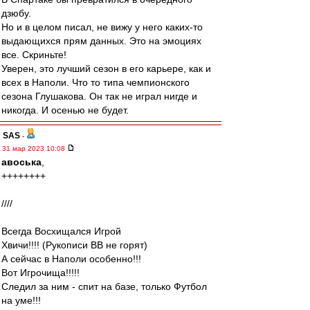
дзюбу.
Но и в целом писал, не вижу у него каких-то
выдающихся прям данных. Это на эмоциях
все. Скриньте!
Уверен, это лучший сезон в его карьере, как и
всех в Наполи. Что то типа чемпионского
сезона Глушакова. Он так не играл нигде и
никогда. И осенью не будет.
SAS
-
31 мар 2023 10:08
авоська
,
++++++++
////
Всегда Восхищался Игрой
Хвичи!!!! (Рукописи ВВ не горят)
А сейчас в Наполи особенно!!!
Вот Игрочища!!!!!
Следил за ним - спит на базе, только Футбол
на уме!!!