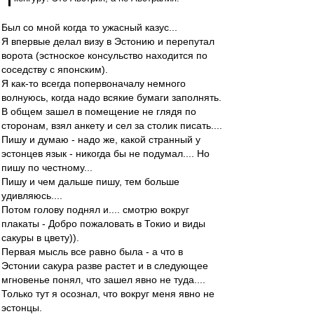
Был со мной когда то ужасный казус...
Я впервые делал визу в Эстонию и перепутал
ворота (эстноское консульство находится по
соседству с японским).
Я как-то всегда попервоначалу немного
волнуюсь, когда надо всякие бумаги заполнять.
В общем зашел в помещение не глядя по
сторонам, взял анкету и сел за столик писать....
Пишу и думаю - надо же, какой странный у
эстонцев язык - никогда бы не подумал.... Но
пишу по честному...
Пишу и чем дальше пишу, тем больше
удивляюсь....
Потом голову поднял и.... смотрю вокруг
плакаты - Добро пожаловать в Токио и виды
сакуры в цвету)).
Первая мысль все равно была - а что в
Эстонии сакура разве растет и в следующее
мгновенье понял, что зашел явно не туда....
Только тут я осознал, что вокруг меня явно не
эстонцы.