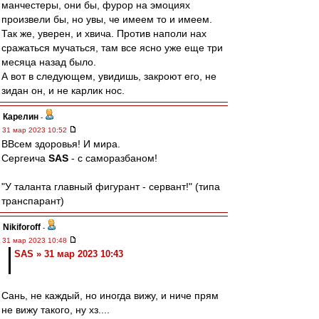
манчестеры, они бы, фурор на эмоциях
произвели бы, но увы, че имеем то и имеем.
Так же, уверен, и хвича. Против наполи нах
сражаться мучаться, там все ясно уже еще три
месяца назад было.
А вот в следующем, увидишь, закроют его, не
зидан он, и не карлик нос.
Карелин
-
31 мар 2023 10:52
ВВсем здоровья! И мира.
Сергеича
SAS
- с саморазбаном!
"У таланта главный фигурант - сервант!" (типа
транспарант)
Nikiforoff
-
31 мар 2023 10:48
SAS » 31 мар 2023 10:43
Сань, не каждый, но иногда вижу, и ниче прям
не вижу такого, ну хз....