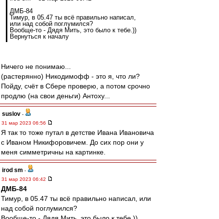
ДМБ-84
Тимур, в 05.47 ты всё правильно написал,
или над собой поглумился?
Вообще-то - Дядя Мить, это было к тебе.))
Вернуться к началу
Ничего не понимаю...
(растерянно) Никодимофф - это я, что ли?
Пойду, счёт в Сбере проверю, а потом срочно
продлю (на свои деньги) Антоху...
suslov
-
31 мар 2023 06:56
Я так то тоже путал в детстве Ивана Ивановича
с Иваном Никифоровичем. До сих пор они у
меня симметричны на картинке.
irod sm
-
31 мар 2023 06:42
ДМБ-84
Тимур, в 05.47 ты всё правильно написал, или
над собой поглумился?
Вообще-то - Дядя Мить, это было к тебе.))