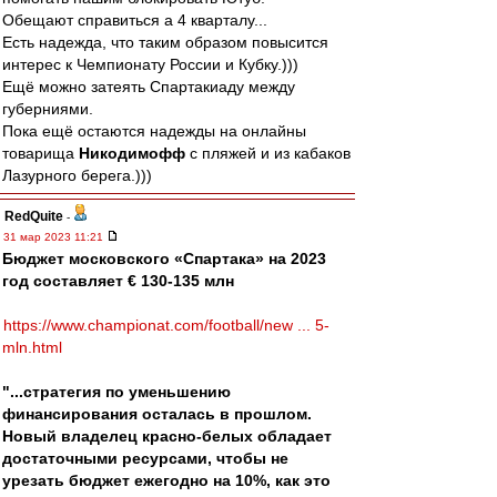
Обещают справиться а 4 кварталу...
Есть надежда, что таким образом повысится
интерес к Чемпионату России и Кубку.)))
Ещё можно затеять Спартакиаду между
губерниями.
Пока ещё остаются надежды на онлайны
товарища
Никодимофф
с пляжей и из кабаков
Лазурного берега.)))
RedQuite
-
31 мар 2023 11:21
Бюджет московского «Спартака» на 2023
год составляет € 130-135 млн
https://www.championat.com/football/new ... 5-
mln.html
"...стратегия по уменьшению
финансирования осталась в прошлом.
Новый владелец красно-белых обладает
достаточными ресурсами, чтобы не
урезать бюджет ежегодно на 10%, как это