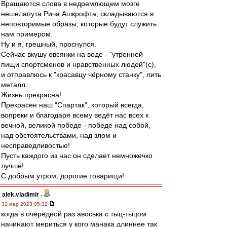
Вращаются слова в недремлющем мозге
нешелапута Рича Ашкрофта, складываются в
неповторимые образы, которые будут служить
нам примером.
Ну и я, грешный, проснулся.
Сейчас вкушу овсянки на воде - "утренней
пищи спортсменов и нравственных людей"(с),
и отправлюсь к "красавцу чёрному станку", лить
металл.
Жизнь прекрасна!
Прекрасен наш "Спартак", который всегда,
вопреки и благодаря всему ведёт нас всех к
вечной, великой победе - победе над собой,
над обстоятельствами, над злом и
несправедливостью!
Пусть каждого из нас он сделает немножечко
лучше!
С добрым утром, дорогие товарищи!
alek.vladimir
-
31 мар 2023 05:32
когда в очередной раз авоська с тыц-тыцом
начинают мериться у кого манака длиннее так