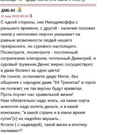
ДМБ-84
-
31 мар 2023 06:24
С одной стороны, ник Никодимоффа с
раньшего времени, с другой - наличие похожих
ников у непохожих персон указывает на
равные возможности людей нашего
прекрасного, но сурового настоящего.
Посмотрите, посмотрите - постоянный
сотрапезник олигархов, почтенный Димитрий, и
суровый труженик Денис мирно сосуществуют,
и даже болеют за одни цвета!
Не гоните, остановите дядю Митю, без
общения с народом даже "64 Тринитаз" в горло
не полезет, не так вкусны будут креветки.
Пусть поучит нас правильной жизни!
Нам обязательно надо знать, на какие сорта
алкоголя надо копить деньги, и в какой
компании, "в какой стране и в какое время
суток"(с) их надобно вкушать...
Кстати ( с надеждой), такой виски в ипотеку
наливают?