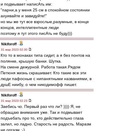
и подмывает написАть им:
"парни,а у меня 25 см в спокойном состоянии
ахуивайте и завидуйте!"
но мы же тут все взрослые,разумные, в конце
концов, интеллигентные люди
поэтому я тут этого писАть не буду)))
Nikiforoff
-
31 мар 2023 02:30
Кто то в монаках типа сидит, а я без понтов на
полянке, крышую банки. Шутка.
На смене дежурной. Работа такая.Рядом
Петюня жизнь скрашивает. Кто такие все эти
люди пафосные с нипанятными названиями, в
душЕ ниибу, о чем никодимофф пишет.
Nikiforoff
-
31 мар 2023 02:23
Заебись чо. Первый раз что ли? )))) Я, не
обращаю внимания уже. Так и подмывает
подъебать про то, кто действительно глаза
залил, но ладно. Старость не радость. Маразм
не оргазм ;-)