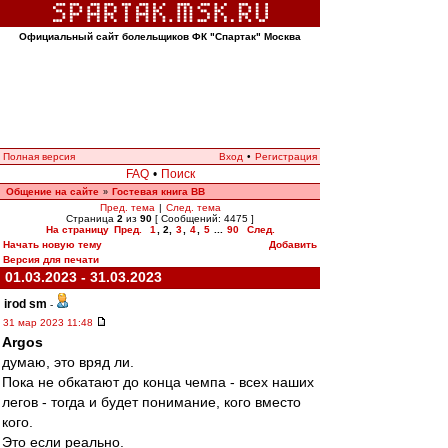
Официальный сайт болельщиков ФК "Спартак" Москва
Полная версия
Вход
•
Регистрация
FAQ
•
Поиск
Общение на сайте
Гостевая книга ВВ
»
Пред. тема
|
След. тема
Страница
2
из
90
[ Сообщений: 4475 ]
На страницу
Пред.
1
,
2
,
3
,
4
,
5
...
90
След.
Начать новую тему
Добавить
Версия для печати
01.03.2023 - 31.03.2023
irod sm
-
31 мар 2023 11:48
Argos
думаю, это вряд ли.
Пока не обкатают до конца чемпа - всех наших
легов - тогда и будет понимание, кого вместо
кого.
Это если реально.