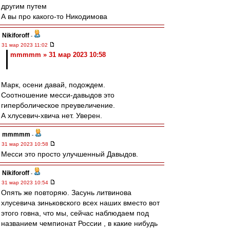
другим путем
А вы про какого-то Никодимова
Nikiforoff
-
31 мар 2023 11:02
mmmmm » 31 мар 2023 10:58
Марк, осени давай, подождем.
Соотношение месси-давыдов это
гиперболическое преувеличение.
А хлусевич-хвича нет. Уверен.
mmmmm
-
31 мар 2023 10:58
Месси это просто улучшенный Давыдов.
Nikiforoff
-
31 мар 2023 10:54
Опять же повторяю. Засунь литвинова
хлусевича зиньковского всех наших вместо вот
этого говна, что мы, сейчас наблюдаем под
названием чемпионат России , в какие нибудь