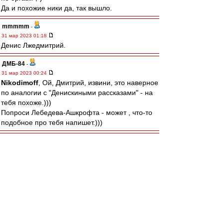
Да и похожие ники да, так вышло.
mmmmm
-
31 мар 2023 01:18
Денис Лжедмитрий.
ДМБ-84
-
31 мар 2023 00:24
Nikodimoff
, Ой, Дмитрий, извини, это наверное
по аналогии с "Денискиными рассказами" - на
тебя похоже.)))
Попроси Лебедева-Ашкрофта - может , что-то
подобное про тебя напишет.)))
Mike Lebedev
-
31 мар 2023 00:14
Мы люди тверёзые, а не какие-то там
шелапутные. Чтоб Никифорова с Никодимовым
попутать...
Nikodimoff
-
30 мар 2023 23:38
FAN ID - это из истории "Разделяй и властвуй",