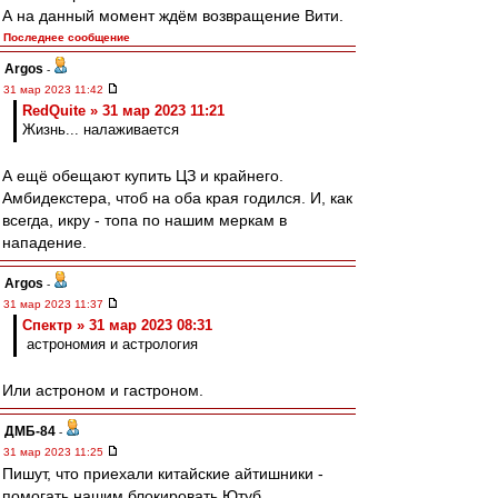
А на данный момент ждём возвращение Вити.
Последнее сообщение
Argos
-
31 мар 2023 11:42
RedQuite » 31 мар 2023 11:21
Жизнь... налаживается
А ещё обещают купить ЦЗ и крайнего.
Амбидекстера, чтоб на оба края годился. И, как
всегда, икру - топа по нашим меркам в
нападение.
Argos
-
31 мар 2023 11:37
Спектр » 31 мар 2023 08:31
астрономия и астрология
Или астроном и гастроном.
ДМБ-84
-
31 мар 2023 11:25
Пишут, что приехали китайские айтишники -
помогать нашим блокировать Ютуб.