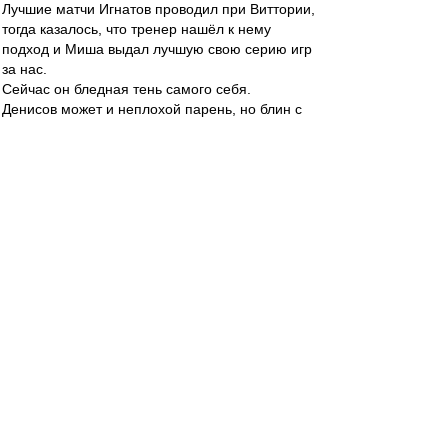
Лучшие матчи Игнатов проводил при Виттории,
тогда казалось, что тренер нашёл к нему
подход и Миша выдал лучшую свою серию игр
за нас.
Сейчас он бледная тень самого себя.
Денисов может и неплохой парень, но блин с
такими траблами с техникой, когда мяч у него
ждёшь постоянно ошибки в передаче или
приёме или обрез...
И как же заметно по нашим высоким, что есть
провал по физике: Мартинс и Соболев
мгновенно кажутся неуклюжими до ужаса.
По подготовке команды к весне к ТШ вопросов
тьма. По ощущениям промахнулись крепко из-
за отсутствия опыта такой подготовки, но нам
от этого не легче.
Как дела у Фернандо в Турции. Ему же 31-32
всего. Идеальная 6-ка для нас на сегодня...
Ценитель
-
29 апр 2023 22:07
Спартак в конце 3 (три) гола забить мог, не
понимаю тех, кто пишет, что это мы