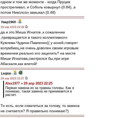
одном и том же моменте - когда Пруцев
простреливал, и Соболь ковырнул (0.84), а
потом Николсон замыкал (0.48)
Увар1969
-
29 апр 2023 22:29
да и это.Миша Игнатов ,к сожалению
,превращается в такого коллективного
Кужлева-Чудина-Павленко(( у коней,говорят
колумбиец,не очень доволен своим игровым
временем.реально его зацепить? на месте
Миши Игнатова,смотрелся бы,при игре
Абаскаля,как влитой!
Leqion
-
29 апр 2023 22:27
Alex1977 » 29 апр 2023 22:25
Первая замена из за травмы головы. Как я
понимаю, такая замена не принимается в
расчет.
То есть, если схватиться за голову, то замена
не считается? Я правильно понимаю?)