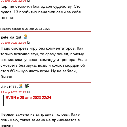
29 апр 2023 22:26
Карпин отскочил благодаря судейству. Сто
пудов. 13 пробитых пенальти сами за себя
говорят.
Редактировалось 29 апр 2023 22:28
pete_da_1st
-
29 апр 2023 22:26
Надо смотреть игру без комментаторов. Как
только включил звук, то сразу понял, почему
сокнижники .уесосят команду и тренера. Если
смотреть без звука: возили колхоз мордой об
стол бОльшую часть игры. Ну не забили,
бывает
Alex1977
-
29 апр 2023 22:25
RVSN » 29 апр 2023 22:24
Первая замена из за травмы головы. Как я
понимаю, такая замена не принимается в
расчет.