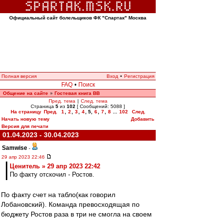
Официальный сайт болельщиков ФК "Спартак" Москва
Полная версия
Вход
•
Регистрация
FAQ
•
Поиск
Общение на сайте
Гостевая книга ВВ
»
Пред. тема
|
След. тема
Страница
5
из
102
[ Сообщений: 5088 ]
На страницу
Пред.
1
,
2
,
3
,
4
,
5
,
6
,
7
,
8
...
102
След.
Начать новую тему
Добавить
Версия для печати
01.04.2023 - 30.04.2023
Samwise
-
29 апр 2023 22:46
Ценитель » 29 апр 2023 22:42
По факту отскочил - Ростов.
По факту счет на табло(как говорил
Лобановский). Команда превосходящая по
бюджету Ростов раза в три не смогла на своем