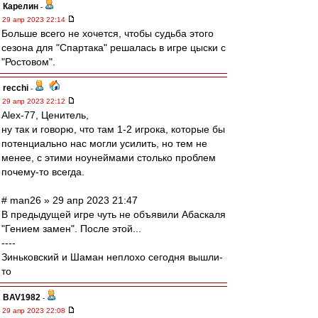
Карелин
-
29 апр 2023 22:14
Больше всего не хочется, чтобы судьба этого
сезона для "Спартака" решалась в игре цыски с
"Ростовом".
recchi
-
29 апр 2023 22:12
Alex-77, Ценитель,
ну так и говорю, что там 1-2 игрока, которые бы
потенциально нас могли усилить, но тем не
менее, с этими ноунеймами столько проблем
почему-то всегда.
# man26 » 29 апр 2023 21:47
В предыдущей игре чуть не объявили Абаскаля
"Гением замен". После этой...
----
Зиньковский и Шаман неплохо сегодня вышли-
то
BAV1982
-
29 апр 2023 22:08