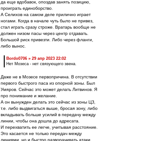
да еще вдобавок, опоздав занять позицию,
проиграть единоборство.
А Селихов на самом деле прилично играет
ногами. Когда в начале чуть было не привез,
стал играть сразу строже. Вратарь вообще не
должен низом пасы через центр отдавать.
Большой риск привезти. Либо через фланги,
либо вынос.
Bordo0706 » 29 апр 2023 22:02
Нет Мозеса - нет связующего звена.
Даже не в Мозесе первопричина. В отсутствии
первого быстрого паса из опорной зоны. Был
Умяров. Сейчас это может делать Литвинов. Я
про понимание и желание.
А он вынужден делать это сейчас из зоны ЦЗ,
т.е. либо выдвигаться выше, бросая зону, либо
вкладывать больше усилий в передачу между
линии, чтобы она дошла до адресата.
И перехватить ее легче, учитывая расстояние.
Это касается не только передач между
линиями, но и быстро разворачивать атаки,