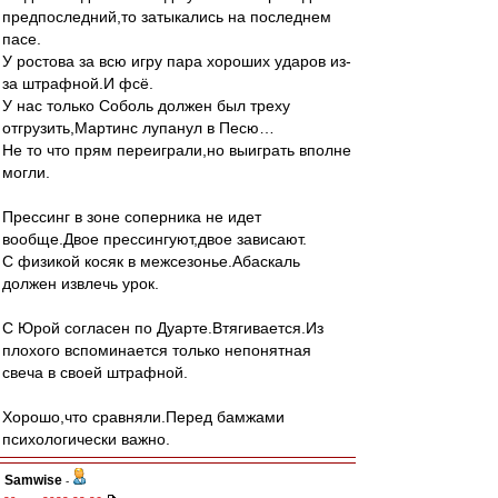
предпоследний,то затыкались на последнем
пасе.
У ростова за всю игру пара хороших ударов из-
за штрафной.И фсё.
У нас только Соболь должен был треху
отгрузить,Мартинс лупанул в Песю…
Не то что прям переиграли,но выиграть вполне
могли.
Прессинг в зоне соперника не идет
вообще.Двое прессингуют,двое зависают.
С физикой косяк в межсезонье.Абаскаль
должен извлечь урок.
С Юрой согласен по Дуарте.Втягивается.Из
плохого вспоминается только непонятная
свеча в своей штрафной.
Хорошо,что сравняли.Перед бамжами
психологически важно.
Samwise
-