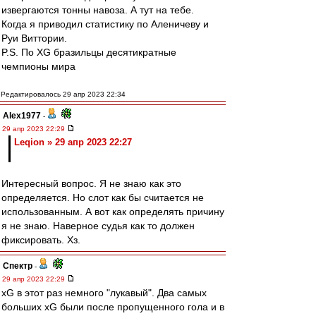
извергаются тонны навоза. А тут на тебе.
Когда я приводил статистику по Аленичеву и
Руи Виттории.
P.S. По XG бразильцы десятикратные
чемпионы мира
Редактировалось 29 апр 2023 22:34
Alex1977
-
29 апр 2023 22:29
Leqion » 29 апр 2023 22:27
Интересный вопрос. Я не знаю как это
определяется. Но слот как бы считается не
использованным. А вот как определять причину
я не знаю. Наверное судья как то должен
фиксировать. Хз.
Спектр
-
29 апр 2023 22:29
xG в этот раз немного "лукавый". Два самых
больших xG были после пропущенного гола и в