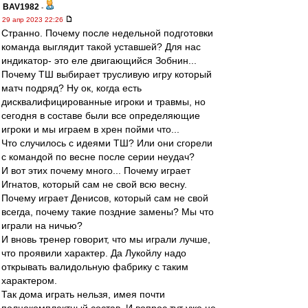
BAV1982
-
29 апр 2023 22:26
Странно. Почему после недельной подготовки
команда выглядит такой уставшей? Для нас
индикатор- это еле двигающийся Зобнин...
Почему ТШ выбирает трусливую игру который
матч подряд? Ну ок, когда есть
дисквалифицированные игроки и травмы, но
сегодня в составе были все определяющие
игроки и мы играем в хрен пойми что...
Что случилось с идеями ТШ? Или они сгорели
с командой по весне после серии неудач?
И вот этих почему много... Почему играет
Игнатов, который сам не свой всю весну.
Почему играет Денисов, который сам не свой
всегда, почему такие поздние замены? Мы что
играли на ничью?
И вновь тренер говорит, что мы играли лучше,
что проявили характер. Да Лукойлу надо
открывать валидольную фабрику с таким
характером.
Так дома играть нельзя, имея почти