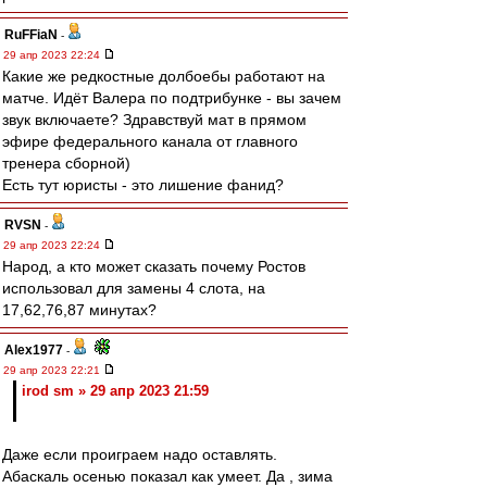
RuFFiaN
-
29 апр 2023 22:24
Какие же редкостные долбоебы работают на
матче. Идёт Валера по подтрибунке - вы зачем
звук включаете? Здравствуй мат в прямом
эфире федерального канала от главного
тренера сборной)
Есть тут юристы - это лишение фанид?
RVSN
-
29 апр 2023 22:24
Народ, а кто может сказать почему Ростов
использовал для замены 4 слота, на
17,62,76,87 минутах?
Alex1977
-
29 апр 2023 22:21
irod sm » 29 апр 2023 21:59
Даже если проиграем надо оставлять.
Абаскаль осенью показал как умеет. Да , зима