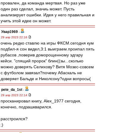
провален, да команда мертвая. Но раз уже
один раз сделал, значиь может. Пусть
анализирует ошибки. Идея у него правильная и
учить этой идее он может.
Увар1969
-
29 апр 2023 22:16
очень редко ставлю на игры ФКСМ.сегодня кум
подбил-я сон видел,3:1 выиграем.проипал пять
рубасов ,поверив доморощенному эдгару
кейси. "спящий пророк" блин((зы...сколько
можно доверять Селихову? Витя Мозес-совсем
с футболом завязал?почему Абаскаль не
доверяет Бальде и Николсону?одни вопросы(
pete_da_1st
-
29 апр 2023 22:14
просканировал книгу, Alex_1977 сегодня,
конечно, подзашкварился.
расстроился?
;)