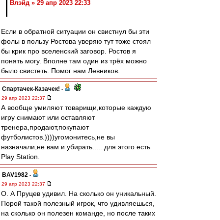
Влэйд » 29 апр 2023 22:33
Если в обратной ситуации он свистнул бы эти
фолы в пользу Ростова уверяю тут тоже стоял
бы крик про вселенский заговор. Ростов я
понять могу. Вполне там один из трёх можно
было свистеть. Помог нам Левников.
Спартачек-Казачек!
-
29 апр 2023 22:37
А вообще умиляют товарищи,которые каждую
игру снимают или оставляют
тренера,продают,покупают
футболистов.))))угомонитесь,не вы
назначали,не вам и убирать......для этого есть
Play Station.
BAV1982
-
29 апр 2023 22:37
О. А Пруцев удивил. На сколько он уникальный.
Порой такой полезный игрок, что удивляешься,
на сколько он полезен команде, но после таких