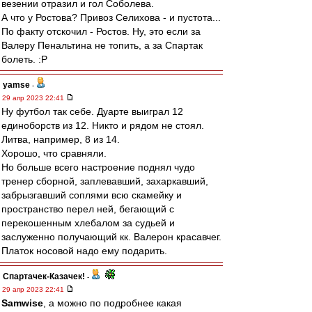
везении отразил и гол Соболева.
А что у Ростова? Привоз Селихова - и пустота...
По факту отскочил - Ростов. Ну, это если за
Валеру Пенальтина не топить, а за Спартак
болеть. :P
yamse
-
29 апр 2023 22:41
Ну футбол так себе. Дуарте выиграл 12
единоборств из 12. Никто и рядом не стоял.
Литва, например, 8 из 14.
Хорошо, что сравняли.
Но больше всего настроение поднял чудо
тренер сборной, заплевавший, захаркавший,
забрызгавший соплями всю скамейку и
пространство перел ней, бегающий с
перекошенным хлебалом за судьей и
заслуженно получающий кк. Валерон красавчег.
Платок носовой надо ему подарить.
Спартачек-Казачек!
-
29 апр 2023 22:41
Samwise
, а можно по подробнее какая