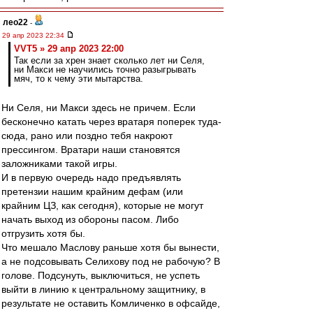
лео22
-
29 апр 2023 22:34
VVT5 » 29 апр 2023 22:00
Так если за хрен знает сколько лет ни Селя,
ни Макси не научились точно разыгрывать
мяч, то к чему эти мытарства.
Ни Селя, ни Макси здесь не причем. Если
бесконечно катать через вратаря поперек туда-
сюда, рано или поздно тебя накроют
прессингом. Вратари наши становятся
заложниками такой игры.
И в первую очередь надо предъявлять
претензии нашим крайним дефам (или
крайним ЦЗ, как сегодня), которые не могут
начать выход из обороны пасом. Либо
отгрузить хотя бы.
Что мешало Маслову раньше хотя бы вынести,
а не подсовывать Селихову под не рабочую? В
голове. Подсунуть, выключиться, не успеть
выйти в линию к центральному защитнику, в
результате не оставить Комличенко в офсайде,