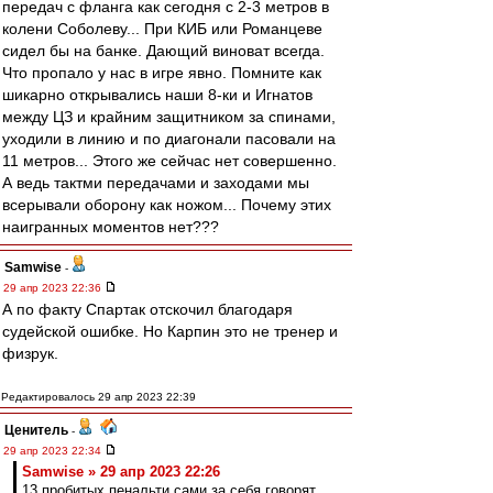
передач с фланга как сегодня с 2-3 метров в
колени Соболеву... При КИБ или Романцеве
сидел бы на банке. Дающий виноват всегда.
Что пропало у нас в игре явно. Помните как
шикарно открывались наши 8-ки и Игнатов
между ЦЗ и крайним защитником за спинами,
уходили в линию и по диагонали пасовали на
11 метров... Этого же сейчас нет совершенно.
А ведь тактми передачами и заходами мы
всерывали оборону как ножом... Почему этих
наигранных моментов нет???
Samwise
-
29 апр 2023 22:36
А по факту Спартак отскочил благодаря
судейской ошибке. Но Карпин это не тренер и
физрук.
Редактировалось 29 апр 2023 22:39
Ценитель
-
29 апр 2023 22:34
Samwise » 29 апр 2023 22:26
13 пробитых пенальти сами за себя говорят.