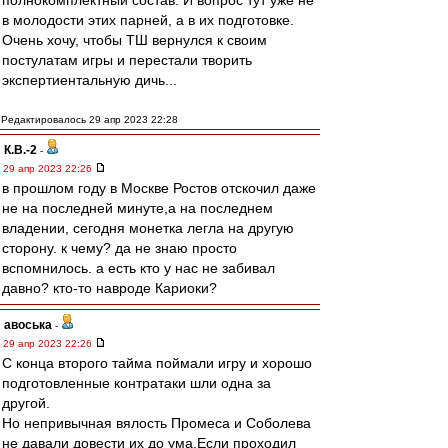
полнокомплектный состав. И вопрос тут уже не
в молодости этих парней, а в их подготовке.
Очень хочу, чтобы ТШ вернулся к своим
постулатам игры и перестали творить
экспертиентальную дичь...
Редактировалось 29 апр 2023 22:28
К.В.-2
-
29 апр 2023 22:26
в прошлом году в Москве Ростов отскочил даже
не на последней минуте,а на последнем
владении, сегодня монетка легла на другую
сторону. к чему? да не знаю просто
вспомнилось. а есть кто у нас не забивал
давно? кто-то навроде Кариоки?
авоська
-
29 апр 2023 22:26
С конца второго тайма поймали игру и хорошо
подготовленные контратаки шли одна за
другой.
Но непривычная вялость Промеса и Соболева
не давали довести их до ума.Если проходил