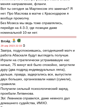
меняя направление, фланги.
Вот ты сегодня за Мартинсом это замечал? Я
нет. Про Маслова в матче с Краснодаром я
вообще промолчу.
Без Мозеса мы ведь тоже справлялись,
перейдя на 4-3-3, где позиции даже
номинальной 10-ки нет.
Влэйд
-
29 апр 2023 22:33
Завтра, подуспокоившись, сегодняшний матч и
работа Абаскаля будут выглядеть получше.
Играли на стратегически устраивавшую нас
ничью, 75 минут всё было спокойно, запустили
дуру (два подряд индивидуальных ляпа),
дальше, правда, задергались все, выпустили
двух больших, организовали навал (сумели),
сравняли.
Получили сильный психологический заряд,
проебали Литвинова.
ЗЫ. Левников справился, даже немного дал
домашнего судейства, ИМХО.