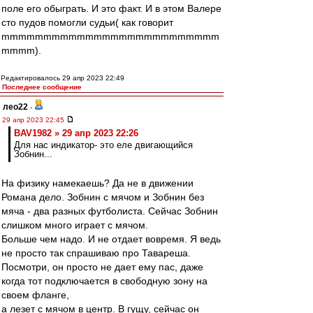
поле его обыграть. И это факт. И в этом Валере
сто пудов помогли судьи( как говорит
mmmmmmmmmmmmmmmmmmmmmmmmmm
mmmm).
Редактировалось 29 апр 2023 22:49
Последнее сообщение
лео22
-
29 апр 2023 22:45
BAV1982 » 29 апр 2023 22:26
Для нас индикатор- это еле двигающийся
Зобнин...
На физику намекаешь? Да не в движении
Романа дело. Зобнин с мячом и Зобнин без
мяча - два разных футболиста. Сейчас Зобнин
слишком много играет с мячом.
Больше чем надо. И не отдает вовремя. Я ведь
не просто так спрашиваю про Тавареша.
Посмотри, он просто не дает ему пас, даже
когда тот подключается в свободную зону на
своем фланге,
а лезет с мячом в центр. В гущу, сейчас он