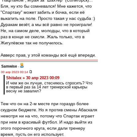
"Нафтаном", играя за "Шахтёр" (Солигорск)...
Бля, ну кто бы сомневался! Мне кажется, что
"Спартаку" может забить и бочка, если её
выкатить на поле. Просто такая у нас судьба :)
Дуракам везёт, а мы всё равно не проиграли!
Не, на самом деле, молодцы, что в который
раз в конце не скисли. Жаль только, что в
Жигулёвске так не получилось.
Авверс прав, у этой команды всё ещё впереди.
Samwise
-
30 апр 2023 00:14
Shitalex » 30 апр 2023 00:09
И чем же он лучше, стесняюсь спросить? Что
в первый раз за 14 лет тренерской карьеры
весну не завалил?
Тем что он на 2-м месте при гораздо более
скудном бюджете. Но я против смены Абаскаля
немотря ни на что, потому что Спартак играет
при нем в красивый футбол. И надо выйти из
этого порочного круга, если дали тренеру
время, пусть он его использует.