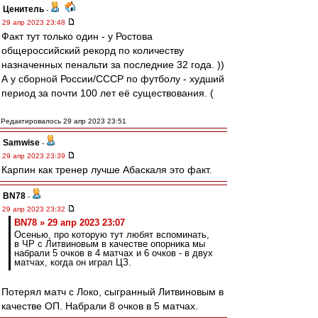
Ценитель
-
29 апр 2023 23:48
Факт тут только один - у Ростова
общероссийский рекорд по количеству
назначенных пенальти за последние 32 года. ))
А у сборной России/СССР по футболу - худший
период за почти 100 лет её существования. (
Редактировалось 29 апр 2023 23:51
Samwise
-
29 апр 2023 23:39
Карпин как тренер лучше Абаскаля это факт.
BN78
-
29 апр 2023 23:32
BN78 » 29 апр 2023 23:07
Осенью, про которую тут любят вспоминать,
в ЧР с Литвиновым в качестве опорника мы
набрали 5 очков в 4 матчах и 6 очков - в двух
матчах, когда он играл ЦЗ.
Потерял матч с Локо, сыгранный Литвиновым в
качестве ОП. Набрали 8 очков в 5 матчах.