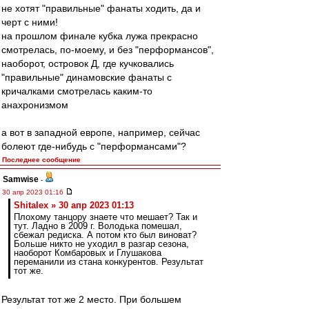
не хотят "правильные" фанаты ходить, да и
черт с ними!
на прошлом финале кубка лужа прекрасно
смотрелась, по-моему, и без "перформансов",
наоборот, островок Д, где кучковались
"правильные" динамовские фанаты с
кричалками смотрелась каким-то
анахронизмом
а вот в западной европе, например, сейчас
болеют где-нибудь с "перформансами"?
Последнее сообщение
Samwise
-
30 апр 2023 01:16
Shitalex » 30 апр 2023 01:13
Плохому танцору знаете что мешает? Так и
тут. Ладно в 2009 г. Володька помешал,
сбежал редиска. А потом кто был виноват?
Больше никто не уходил в разгар сезона,
наоборот Комбаровых и Глушакова
переманили из стана конкурентов. Результат
тот же.
Результат тот же 2 место. При большем