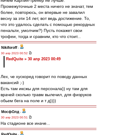
ничем Карпин-тренер не лучше.
Промежуточные 2 места ничего не значат, тем
более, повторюсь, он впервые не завалил
весну за эти 14 лет, вот ведь достижение. То,
что это удалось сделать с помощью рекордных
пенальти, умолчим?) Пусть покажет свои
трофеи, тогда и сравним, кто что стоит...
Nikiforoff
-
30 апр 2023 00:52
RedQuite » 30 апр 2023 00:49
Лех, че хускоред говорит по поводу данных
вакансий ;-)
Есть там иксжы для персонала)) ну там для
врачей сколько травм вылечил, для физруков
обьем бега на поле и т д))))
МосфОлд
-
30 апр 2023 00:51
На стадионе все иначе...
RedQuite
-