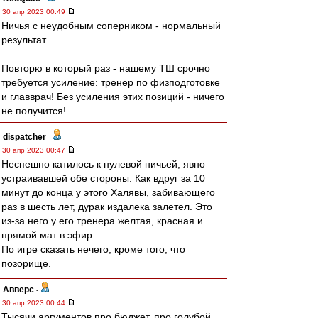
30 апр 2023 00:49
Ничья с неудобным соперником - нормальный
результат.
Повторю в который раз - нашему ТШ срочно
требуется усиление: тренер по физподготовке
и главврач! Без усиления этих позиций - ничего
не получится!
dispatcher
-
30 апр 2023 00:47
Неспешно катилось к нулевой ничьей, явно
устраивавшей обе стороны. Как вдруг за 10
минут до конца у этого Халявы, забивающего
раз в шесть лет, дурак издалека залетел. Это
из-за него у его тренера желтая, красная и
прямой мат в эфир.
По игре сказать нечего, кроме того, что
позорище.
Авверс
-
30 апр 2023 00:44
Тысячи аргументов про бюджет, про голубой