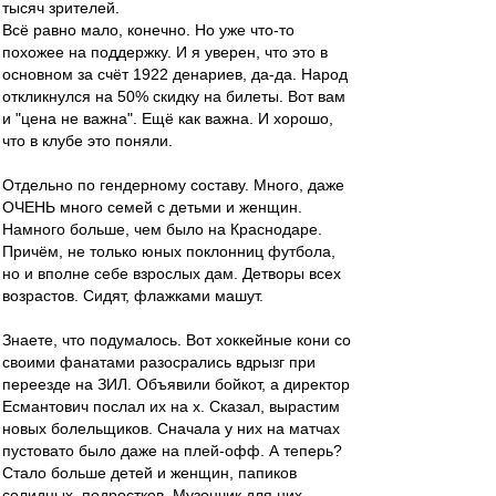
тысяч зрителей.
Всё равно мало, конечно. Но уже что-то
похожее на поддержку. И я уверен, что это в
основном за счёт 1922 денариев, да-да. Народ
откликнулся на 50% скидку на билеты. Вот вам
и "цена не важна". Ещё как важна. И хорошо,
что в клубе это поняли.
Отдельно по гендерному составу. Много, даже
ОЧЕНЬ много семей с детьми и женщин.
Намного больше, чем было на Краснодаре.
Причём, не только юных поклонниц футбола,
но и вполне себе взрослых дам. Детворы всех
возрастов. Сидят, флажками машут.
Знаете, что подумалось. Вот хоккейные кони со
своими фанатами разосрались вдрызг при
переезде на ЗИЛ. Объявили бойкот, а директор
Есмантович послал их на х. Сказал, вырастим
новых болельщиков. Сначала у них на матчах
пустовато было даже на плей-офф. А теперь?
Стало больше детей и женщин, папиков
солидных, подростков. Музончик для них