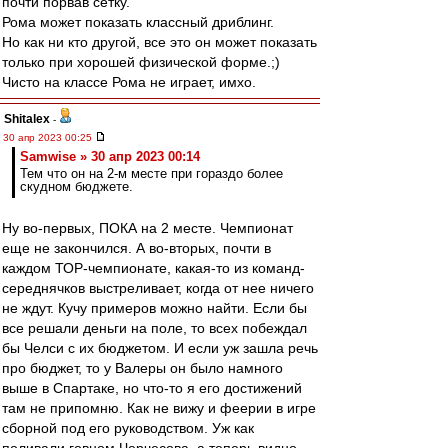
почти порвав сетку.
Рома может показать классный дриблинг.
Но как ни кто другой, все это он может показать
только при хорошей физической форме.;)
Чисто на классе Рома не играет, имхо.
Shitalex
-
30 апр 2023 00:25
Samwise » 30 апр 2023 00:14
Тем что он на 2-м месте при гораздо более
скудном бюджете.
Ну во-первых, ПОКА на 2 месте. Чемпионат
еще не закончился. А во-вторых, почти в
каждом ТОР-чемпионате, какая-то из команд-
середнячков выстреливает, когда от нее ничего
не ждут. Кучу примеров можно найти. Если бы
все решали деньги на поле, то всех побеждал
бы Челси с их бюджетом. И если уж зашла речь
про бюджет, то у Валеры он было намного
выше в Спартаке, но что-то я его достижений
там не припомню. Как не вижу и феерии в игре
сборной под его руководством. Уж как