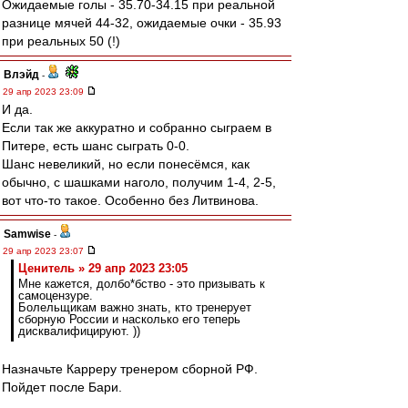
Ожидаемые голы - 35.70-34.15 при реальной
разнице мячей 44-32, ожидаемые очки - 35.93
при реальных 50 (!)
Влэйд
-
29 апр 2023 23:09
И да.
Если так же аккуратно и собранно сыграем в
Питере, есть шанс сыграть 0-0.
Шанс невеликий, но если понесёмся, как
обычно, с шашками наголо, получим 1-4, 2-5,
вот что-то такое. Особенно без Литвинова.
Samwise
-
29 апр 2023 23:07
Ценитель » 29 апр 2023 23:05
Мне кажется, долбо*бство - это призывать к
самоцензуре.
Болельщикам важно знать, кто тренерует
сборную России и насколько его теперь
дисквалифицируют. ))
Назначьте Карреру тренером сборной РФ.
Пойдет после Бари.