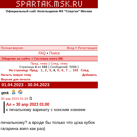
Официальный сайт болельщиков ФК "Спартак" Москва
Полная версия
Вход
•
Регистрация
FAQ
•
Поиск
Общение на сайте
Гостевая книга ВВ
»
Пред. тема
|
След. тема
Страница
4
из
102
[ Сообщений: 5088 ]
На страницу
Пред.
1
,
2
,
3
,
4
,
5
,
6
,
7
...
102
След.
Начать новую тему
Добавить
Версия для печати
01.04.2023 - 30.04.2023
gmk
-
30 апр 2023 01:20
Ал » 30 апр 2023 01:00
к печальному варинату с конским хоккеем
печальному? а вроде бы только что цска кубок
гагарина взял как раз)