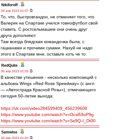
Nikiforoff
-
30 апр 2023 01:07
То, что, быстровгандон, не отменяет того, что
Валерик на Спартаке учился говнофутбол свой
ставить. С ростсельмашем они очень друг
друга дополняют.
Там всегда блядская командочка была, с
гацканами и прочими суками. Нахуй не надо
этого в Спартаке мне, оставьте хоть че то.
RedQuite
-
30 апр 2023 01:03
В качестве утешения - несколько композиций с
альбома Wings «Red Rose Speedway» (с англ.
— «Автострада Красной Розы»), отмечающего
сегодня 50-летие выхода:
https://vk.com/video284599409_456239608
https://www.youtube.com/watch?v=l3csl59oP9g
https://www.youtube.com/watch?v=Se9Q-I_Dt00
Samwise
-
30 апр 2023 01:02