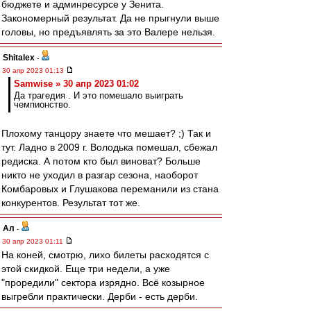
бюджете и админресурсе у Зенита.
Закономерный результат. Да не прыгнули выше
головы, но предъявлять за это Валере нельзя.
Shitalex
-
30 апр 2023 01:13
Samwise » 30 апр 2023 01:02
Да трагедия . И это помешало выиграть
чемпионство.
Плохому танцору знаете что мешает? ;) Так и
тут. Ладно в 2009 г. Володька помешал, сбежал
редиска. А потом кто был виноват? Больше
никто не уходил в разгар сезона, наоборот
Комбаровых и Глушакова переманили из стана
конкурентов. Результат тот же.
Ал
-
30 апр 2023 01:11
На коней, смотрю, лихо билеты расходятся с
этой скидкой. Еще три недели, а уже
"проредили" сектора изрядно. Всё козырное
выгребли практически. Дерби - есть дерби.