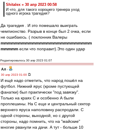
Shitalex » 30 апр 2023 00:58
И что, для такого хорошего тренера уход
одного игрока трагедия?
Да трагедия . И это помешало выиграть
чемпионство. Разрыв в конце был 2 очка, если
не ошибаюсь. ( поклонник Валеры
mmmmmmmmmmmmmmmmmmmmmmmmmm
mmmmm
если что поправит).Это один удар
Редактировалось 30 апр 2023 01:07
Ал
-
30 апр 2023 01:00
И ещё надо отметить, что народ пошёл на
футбол. Нижний ярус (кроме пустующей
фанатки) был практически "под завязку".
Только на краях С и особенно А были
проплешины. На С еще и центральный сектор
верхнего яруса наполовину распродали. С
одной стороны, выходной, но с другой
стороны, надо помнить, что на "майские"
многие рванули на дачи. А тут - больше 10