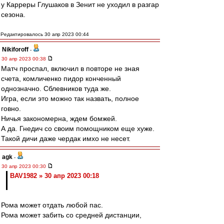
у Карреры Глушаков в Зенит не уходил в разгар
сезона.
Редактировалось 30 апр 2023 00:44
Nikiforoff
-
30 апр 2023 00:38
Матч проспал, включил в повторе не зная
счета, комличенко пидор конченный
однозначно. Сблевников туда же.
Игра, если это можно так назвать, полное
говно.
Ничья закономерна, ждем бомжей.
А да. Гнедич со своим помощником еще хуже.
Такой дичи даже чердак имхо не несет.
agk
-
30 апр 2023 00:30
BAV1982 » 30 апр 2023 00:18
Рома может отдать любой пас.
Рома может забить со средней дистанции,