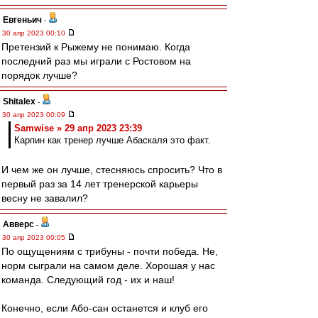
Евгеньич
-
30 апр 2023 00:10
Претензий к Рыжему не понимаю. Когда
последний раз мы играли с Ростовом на
порядок лучше?
Shitalex
-
30 апр 2023 00:09
Samwise » 29 апр 2023 23:39
Карпин как тренер лучше Абаскаля это факт.
И чем же он лучше, стесняюсь спросить? Что в
первый раз за 14 лет тренерской карьеры
весну не завалил?
Авверс
-
30 апр 2023 00:05
По ощущениям с трибуны - почти победа. Не,
норм сыграли на самом деле. Хорошая у нас
команда. Следующий год - их и наш!
Конечно, если Або-сан останется и клуб его