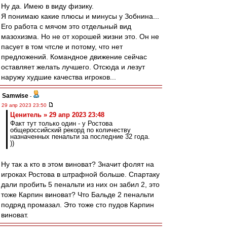
Ну да. Имею в виду физику.
Я понимаю какие плюсы и минусы у Зобнина...
Его работа с мячом это отдельный вид
мазохизма. Но не от хорошей жизни это. Он не
пасует в том чтсле и потому, что нет
предложений. Командное движение сейчас
оставляет желать лучшего. Отсюда и лезут
наружу худшие качества игроков...
Samwise
-
29 апр 2023 23:50
Ценитель » 29 апр 2023 23:48
Факт тут только один - у Ростова
общероссийский рекорд по количеству
назначенных пенальти за последние 32 года.
))
Ну так а кто в этом виноват? Значит фолят на
игроках Ростова в штрафной больше. Спартаку
дали пробить 5 пенальти из них он забил 2, это
тоже Карпин виноват? Что Бальде 2 пенальти
подряд промазал. Это тоже сто пудов Карпин
виноват.