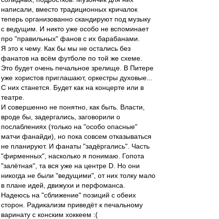
написали, вместо традиционных кричалок
теперь организованно скандируют под музыку
с ведущим. И никто уже особо не вспоминает
про "правильных" фанов с их барабанами.
Я это к чему. Как бы мы не остались без
фанатов на всём футболе по той же схеме.
Это будет очень печальное зрелище. В Питере
уже хористов приглашают, оркестры духовые...
С них станется. Будет как на концерте или в
театре.
И совершенно не понятно, как быть. Власти,
вроде бы, задергались, заговорили о
послаблениях (только на "особо опасные"
матчи фанайди), но пока совсем отказываться
не планируют. И фанаты "задёргались". Часть
"фирменных", насколько я понимаю. Гопота
"залётная", та вся уже на центре D. Но они
никогда не были "ведущими", от них толку мало
в плане идей, движухи и перфоманса.
Надеюсь на "сближение" позиций с обеих
сторон. Радикализм приведёт к печальному
варинату с конским хоккеем :(