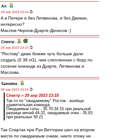
Ал
-
29 апр 2023 23:24
А в Питере и без Литвинова, и без Джикии,
интересно?
Маслов-Чернов-Дуарте-Денисов :)
Спектр
-
29 апр 2023 23:23
"Ростову" даже бомжи чуть больше дали
создать (0.38 xG), чем слепленная с бору по
сосенке команда из Дуарте, Литвинова и
Маслова.
Samwise
-
29 апр 2023 23:23
Спектр » 29 апр 2023 23:18
Так-то по "ожидаемому" Ростов - вообще
удивительная команда.
Ожидаемые голы - 35.70-34.15 при реальной
разнице мячей 44-32, ожидаемые очки - 35.93
при реальных 50 (!)
Так Спартак при Руи Виттории шел на втором
месте по ожидаемым очкам, никто этому не