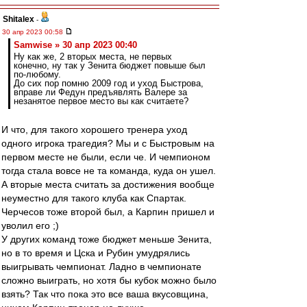
Shitalex
-
30 апр 2023 00:58
Samwise » 30 апр 2023 00:40
Ну как же, 2 вторых места, не первых
конечно, ну так у Зенита бюджет повыше был
по-любому.
До сих пор помню 2009 год и уход Быстрова,
вправе ли Федун предъявлять Валере за
незанятое первое место вы как считаете?
И что, для такого хорошего тренера уход
одного игрока трагедия? Мы и с Быстровым на
первом месте не были, если че. И чемпионом
тогда стала вовсе не та команда, куда он ушел.
А вторые места считать за достижения вообще
неуместно для такого клуба как Спартак.
Черчесов тоже второй был, а Карпин пришел и
уволил его ;)
У других команд тоже бюджет меньше Зенита,
но в то время и Цска и Рубин умудрялись
выигрывать чемпионат. Ладно в чемпионате
сложно выиграть, но хотя бы кубок можно было
взять? Так что пока это все ваша вкусовщина,