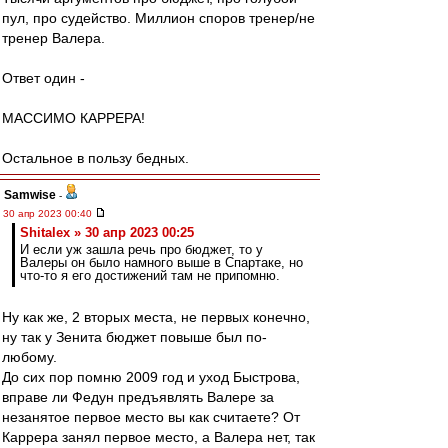
пул, про судейство. Миллион споров тренер/не
тренер Валера.
Ответ один -
МАССИМО КАРРЕРА!
Остальное в пользу бедных.
Samwise
-
30 апр 2023 00:40
Shitalex » 30 апр 2023 00:25
И если уж зашла речь про бюджет, то у
Валеры он было намного выше в Спартаке, но
что-то я его достижений там не припомню.
Ну как же, 2 вторых места, не первых конечно,
ну так у Зенита бюджет повыше был по-
любому.
До сих пор помню 2009 год и уход Быстрова,
вправе ли Федун предъявлять Валере за
незанятое первое место вы как считаете? От
Каррера занял первое место, а Валера нет, так