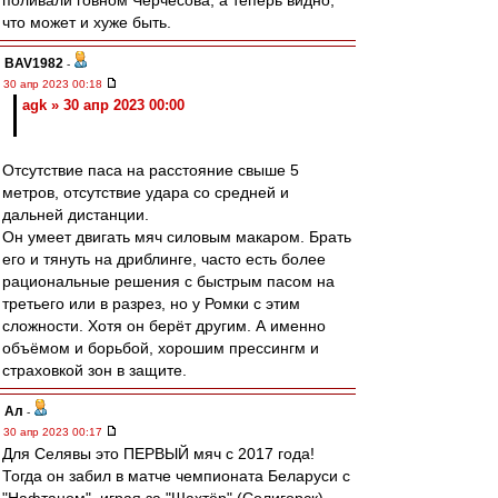
поливали говном Черчесова, а теперь видно,
что может и хуже быть.
BAV1982
-
30 апр 2023 00:18
agk » 30 апр 2023 00:00
Отсутствие паса на расстояние свыше 5
метров, отсутствие удара со средней и
дальней дистанции.
Он умеет двигать мяч силовым макаром. Брать
его и тянуть на дриблинге, часто есть более
рациональные решения с быстрым пасом на
третьего или в разрез, но у Ромки с этим
сложности. Хотя он берёт другим. А именно
объёмом и борьбой, хорошим прессингм и
страховкой зон в защите.
Ал
-
30 апр 2023 00:17
Для Селявы это ПЕРВЫЙ мяч с 2017 года!
Тогда он забил в матче чемпионата Беларуси с